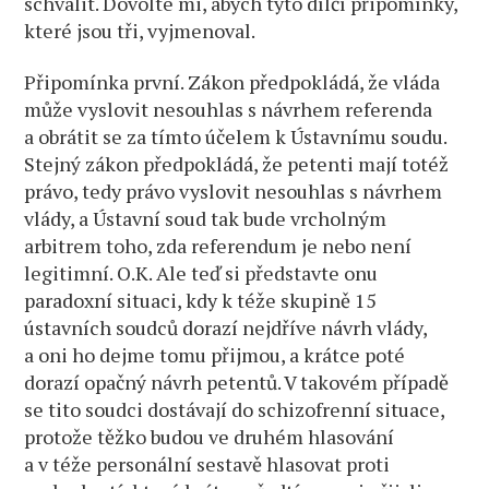
schválit. Dovolte mi, abych tyto dílčí připomínky,
které jsou tři, vyjmenoval.
Připomínka první. Zákon předpokládá, že vláda
může vyslovit nesouhlas s návrhem referenda
a obrátit se za tímto účelem k Ústavnímu soudu.
Stejný zákon předpokládá, že petenti mají totéž
právo, tedy právo vyslovit nesouhlas s návrhem
vlády, a Ústavní soud tak bude vrcholným
arbitrem toho, zda referendum je nebo není
legitimní. O.K. Ale teď si představte onu
paradoxní situaci, kdy k téže skupině 15
ústavních soudců dorazí nejdříve návrh vlády,
a oni ho dejme tomu přijmou, a krátce poté
dorazí opačný návrh petentů. V takovém případě
se tito soudci dostávají do schizofrenní situace,
protože těžko budou ve druhém hlasování
a v téže personální sestavě hlasovat proti