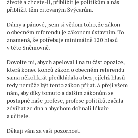
životě a chcete-li, přiblížit je politikům a nás
přiblížit těm citovaným Švýcarům.
Dámy a pánové, jsem si vědom toho, že zákon
o obecném referendu je zákonem ústavním. To
znamená, že potřebuje minimálně 120 hlasů
v této Sněmovně.
Dovolte mi, abych apeloval i na tu část opozice,
která konec konců zákon o obecném referendu
sama několikrát předkládala a bez jejíchž hlasů
tedy nemůže být tento zákon přijat. A přeji všem
nám, aby díky tomuto a dalším zákonům se
postupně naše profese, profese politiků, začala
zdvihat ze dna a abychom dohnali lékaře
a učitele.
Děkuji vám za vaši pozornost.