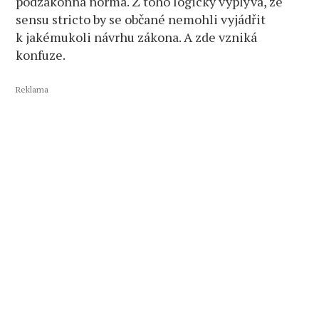
podzákonná norma. Z toho logicky vyplývá, že
sensu stricto by se občané nemohli vyjádřit
k jakémukoli návrhu zákona. A zde vzniká
konfuze.
Reklama