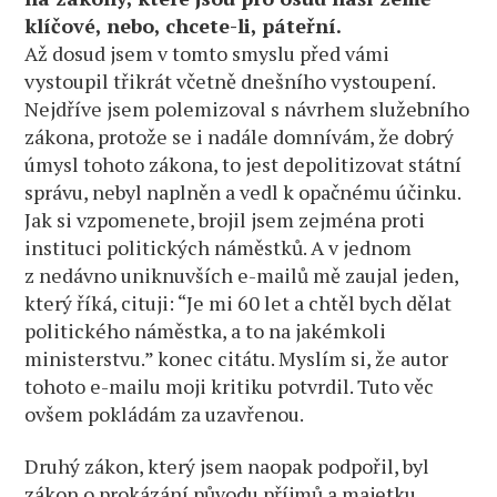
klíčové, nebo, chcete-li, páteřní.
Až dosud jsem v tomto smyslu před vámi
vystoupil třikrát včetně dnešního vystoupení.
Nejdříve jsem polemizoval s návrhem služebního
zákona, protože se i nadále domnívám, že dobrý
úmysl tohoto zákona, to jest depolitizovat státní
správu, nebyl naplněn a vedl k opačnému účinku.
Jak si vzpomenete, brojil jsem zejména proti
instituci politických náměstků. A v jednom
z nedávno uniknuvších e-mailů mě zaujal jeden,
který říká, cituji: “Je mi 60 let a chtěl bych dělat
politického náměstka, a to na jakémkoli
ministerstvu.” konec citátu. Myslím si, že autor
tohoto e-mailu moji kritiku potvrdil. Tuto věc
ovšem pokládám za uzavřenou.
Druhý zákon, který jsem naopak podpořil, byl
zákon o prokázání původu příjmů a majetku,