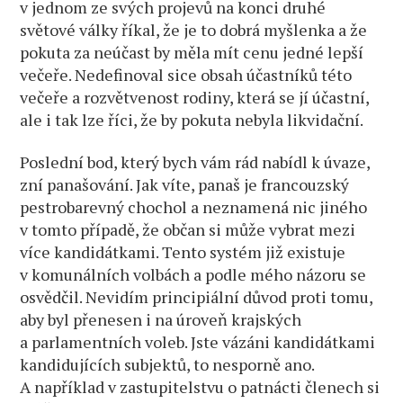
v jednom ze svých projevů na konci druhé
světové války říkal, že je to dobrá myšlenka a že
pokuta za neúčast by měla mít cenu jedné lepší
večeře. Nedefinoval sice obsah účastníků této
večeře a rozvětvenost rodiny, která se jí účastní,
ale i tak lze říci, že by pokuta nebyla likvidační.
Poslední bod, který bych vám rád nabídl k úvaze,
zní panašování. Jak víte, panaš je francouzský
pestrobarevný chochol a neznamená nic jiného
v tomto případě, že občan si může vybrat mezi
více kandidátkami. Tento systém již existuje
v komunálních volbách a podle mého názoru se
osvědčil. Nevidím principiální důvod proti tomu,
aby byl přenesen i na úroveň krajských
a parlamentních voleb. Jste vázáni kandidátkami
kandidujících subjektů, to nesporně ano.
A například v zastupitelstvu o patnácti členech si