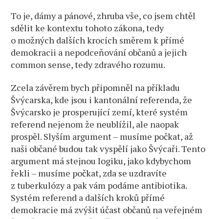
To je, dámy a pánové, zhruba vše, co jsem chtěl
sdělit ke kontextu tohoto zákona, tedy
o možných dalších krocích směrem k přímé
demokracii a nepodceňování občanů a jejich
common sense, tedy zdravého rozumu.
Zcela závěrem bych připomněl na příkladu
Švýcarska, kde jsou i kantonální referenda, že
Švýcarsko je prosperující zemí, které systém
referend nejenom že neublížil, ale naopak
prospěl. Slyším argument – musíme počkat, až
naši občané budou tak vyspělí jako Švýcaři. Tento
argument má stejnou logiku, jako kdybychom
řekli – musíme počkat, zda se uzdravíte
z tuberkulózy a pak vám podáme antibiotika.
Systém referend a dalších kroků přímé
demokracie má zvýšit účast občanů na veřejném