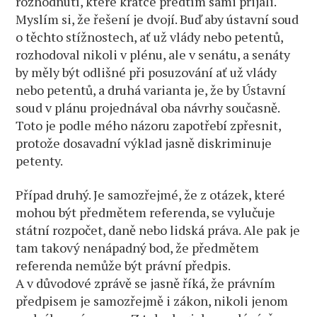
rozhodnutí, které krátce předtím sami přijali.
Myslím si, že řešení je dvojí. Buď aby ústavní soud
o těchto stížnostech, ať už vlády nebo petentů,
rozhodoval nikoli v plénu, ale v senátu, a senáty
by měly být odlišné při posuzování ať už vlády
nebo petentů, a druhá varianta je, že by Ústavní
soud v plánu projednával oba návrhy současně.
Toto je podle mého názoru zapotřebí zpřesnit,
protože dosavadní výklad jasně diskriminuje
petenty.
Případ druhý. Je samozřejmé, že z otázek, které
mohou být předmětem referenda, se vylučuje
státní rozpočet, daně nebo lidská práva. Ale pak je
tam takový nenápadný bod, že předmětem
referenda nemůže být právní předpis.
A v důvodové zprávě se jasně říká, že právním
předpisem je samozřejmě i zákon, nikoli jenom