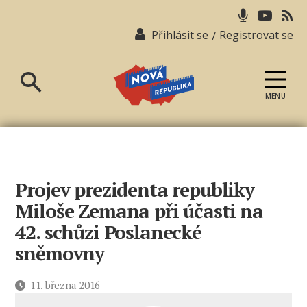
Přihlásit se
Registrovat se
/
MENU
Nová
republika
Projev prezidenta republiky
Miloše Zemana při účasti na
42. schůzi Poslanecké
sněmovny
Datum
11. března 2016
příspěvku