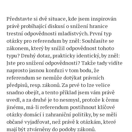
Představte si dvě situace, kde jsem inspirován
právě probíhající diskusí o snížení hranice
trestní odpovědnosti mladistvých. První typ
otázky pro referendum by zněl: Souhlasíte se
zákonem, který by snížil odpovědnost tohoto
typu? Druhý dotaz, prakticky identický, by zněl:
Jste pro snížení odpovědnosti? Takže tady vidíte
naprosto jasnou konfuzi v tom bodu, že
referendum se nemůže dotýkat právních
předpisů, resp. zákonů. Za prvé to lze velice
snadno obejít, a tento příklad jsem vám právě
uvedl, a za druhé je to nesmysl, protože k čemu
jinému, má-li referendum postihnout klíčové
otázky domácí i zahraniční politiky, by se měli
občané vyjadřovat, než právě k otázkám, které
mají být ztvárněny do podoby zákonů.