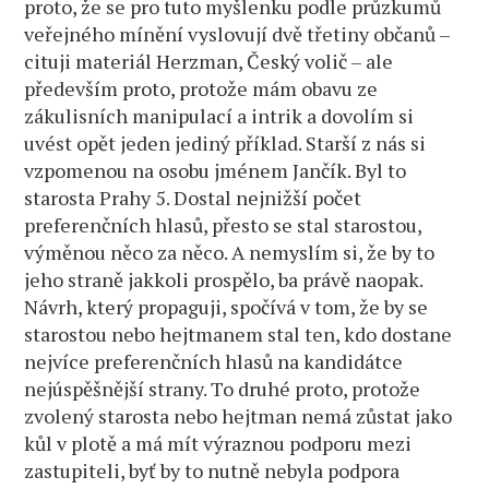
proto, že se pro tuto myšlenku podle průzkumů
veřejného mínění vyslovují dvě třetiny občanů –
cituji materiál Herzman, Český volič – ale
především proto, protože mám obavu ze
zákulisních manipulací a intrik a dovolím si
uvést opět jeden jediný příklad. Starší z nás si
vzpomenou na osobu jménem Jančík. Byl to
starosta Prahy 5. Dostal nejnižší počet
preferenčních hlasů, přesto se stal starostou,
výměnou něco za něco. A nemyslím si, že by to
jeho straně jakkoli prospělo, ba právě naopak.
Návrh, který propaguji, spočívá v tom, že by se
starostou nebo hejtmanem stal ten, kdo dostane
nejvíce preferenčních hlasů na kandidátce
nejúspěšnější strany. To druhé proto, protože
zvolený starosta nebo hejtman nemá zůstat jako
kůl v plotě a má mít výraznou podporu mezi
zastupiteli, byť by to nutně nebyla podpora