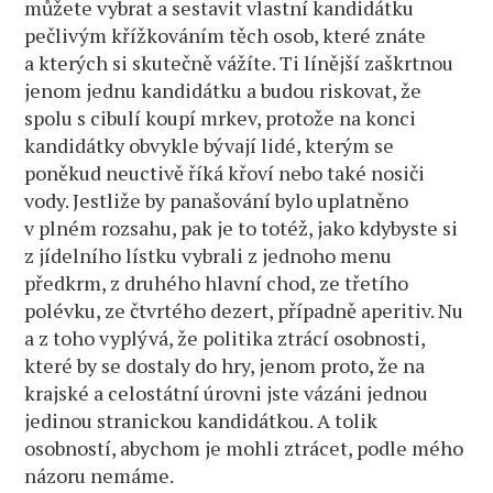
můžete vybrat a sestavit vlastní kandidátku
pečlivým křížkováním těch osob, které znáte
a kterých si skutečně vážíte. Ti línější zaškrtnou
jenom jednu kandidátku a budou riskovat, že
spolu s cibulí koupí mrkev, protože na konci
kandidátky obvykle bývají lidé, kterým se
poněkud neuctivě říká křoví nebo také nosiči
vody. Jestliže by panašování bylo uplatněno
v plném rozsahu, pak je to totéž, jako kdybyste si
z jídelního lístku vybrali z jednoho menu
předkrm, z druhého hlavní chod, ze třetího
polévku, ze čtvrtého dezert, případně aperitiv. Nu
a z toho vyplývá, že politika ztrácí osobnosti,
které by se dostaly do hry, jenom proto, že na
krajské a celostátní úrovni jste vázáni jednou
jedinou stranickou kandidátkou. A tolik
osobností, abychom je mohli ztrácet, podle mého
názoru nemáme.