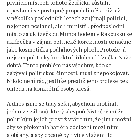
prvních místech tohoto žebříčku zůstali,
a poslanci se postupně propadali níž a níž, až
v několika posledních letech zaujímají politici,
nejenom poslanci, ale i ministři, předposlední
místo za uklízečkou. Mimochodem v Rakousku se
uklízečka v zájmu politické korektnosti označuje
jako kosmetička podlahových ploch. Protože já
nejsem politicky korektní, říkám uklízečka. Nuže
dobrá. Tento problém nás všechny, kdo se
zabývají politickou činností, musí znepokojovat.
Nikdo není rád, jestliže prestiž jeho profese bez
ohledu na konkrétní osoby klesá.
A dnes jsme se tady sešli, abychom probírali
jeden ze zákonů, který alespoň částečně může
politikům jejich prestiž vrátit tím, že jim umožní,
aby se překonala bariéra odcizení mezi nimi
a občany, a aby občané byli více vtaženi do