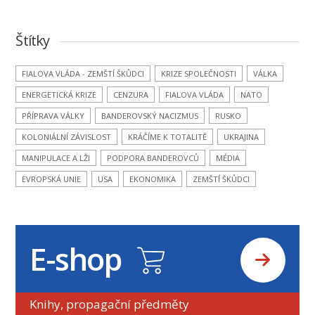
Štítky
FIALOVA VLÁDA - ZEMŠTÍ ŠKŮDCI
KRIZE SPOLEČNOSTI
VÁLKA
ENERGETICKÁ KRIZE
CENZURA
FIALOVA VLÁDA
NATO
PŘÍPRAVA VÁLKY
BANDEROVSKÝ NACIZMUS
RUSKO
KOLONIÁLNÍ ZÁVISLOST
KRÁČÍME K TOTALITĚ
UKRAJINA
MANIPULACE A LŽI
PODPORA BANDEROVCŮ
MÉDIA
EVROPSKÁ UNIE
USA
EKONOMIKA
ZEMŠTÍ ŠKŮDCI
E-shop
Knihy, propagační předměty