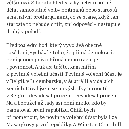
většinová. Z tohoto hlediska by nebylo nutné
dělat samostatné volby hejtmanů nebo starostů
a na naivní protiargument, co se stane, když ten
starosta to nebude chtít, zní odpověď – nastupuje
druhý v pořadí.
Předposlední bod, který vyvolává obecné
rozčilení, vychází z toho, že přímá demokracie
není jenom právo. Přímá demokracie je
i povinnost. A už asi tušíte, kam mířím –
k povinné volební účasti. Povinná volební účast je
v Belgii, v Lucembursku, v Austrálii a v dalších
zemích. Díval jsem se na výsledky turnoutů
v Belgii – devadesát procent. Devadesát procent!
Nu a bohužel už tady asi není nikdo, kdo by
pamatoval první republiku. Chtěl bych
připomenout, že povinná volební účast byla i za
Masarykovy první republiky. A Winston Churchill