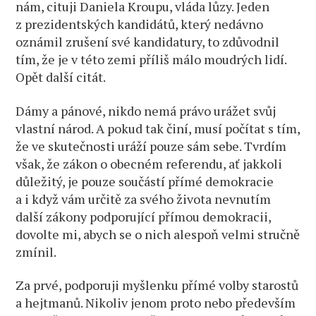
nám, cituji Daniela Kroupu, vláda lůzy. Jeden
z prezidentských kandidátů, který nedávno
oznámil zrušení své kandidatury, to zdůvodnil
tím, že je v této zemi příliš málo moudrých lidí.
Opět další citát.
Dámy a pánové, nikdo nemá právo urážet svůj
vlastní národ. A pokud tak činí, musí počítat s tím,
že ve skutečnosti uráží pouze sám sebe. Tvrdím
však, že zákon o obecném referendu, ať jakkoli
důležitý, je pouze součástí přímé demokracie
a i když vám určitě za svého života nevnutím
další zákony podporující přímou demokracii,
dovolte mi, abych se o nich alespoň velmi stručně
zmínil.
Za prvé, podporuji myšlenku přímé volby starostů
a hejtmanů. Nikoliv jenom proto nebo především