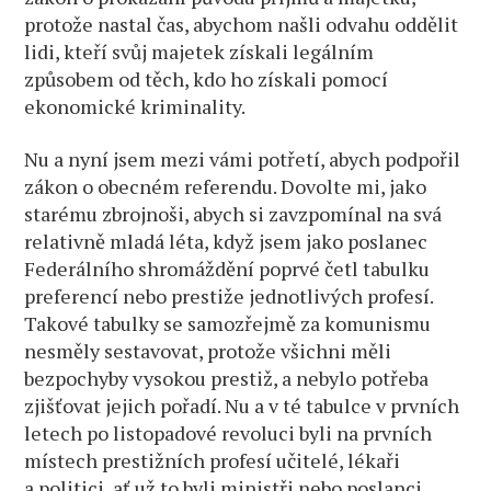
protože nastal čas, abychom našli odvahu oddělit
lidi, kteří svůj majetek získali legálním
způsobem od těch, kdo ho získali pomocí
ekonomické kriminality.
Nu a nyní jsem mezi vámi potřetí, abych podpořil
zákon o obecném referendu. Dovolte mi, jako
starému zbrojnoši, abych si zavzpomínal na svá
relativně mladá léta, když jsem jako poslanec
Federálního shromáždění poprvé četl tabulku
preferencí nebo prestiže jednotlivých profesí.
Takové tabulky se samozřejmě za komunismu
nesměly sestavovat, protože všichni měli
bezpochyby vysokou prestiž, a nebylo potřeba
zjišťovat jejich pořadí. Nu a v té tabulce v prvních
letech po listopadové revoluci byli na prvních
místech prestižních profesí učitelé, lékaři
a politici, ať už to byli ministři nebo poslanci.