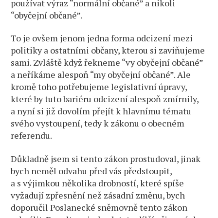
používat výraz “normální občané” a nikoli
“obyčejní občané”.
To je ovšem jenom jedna forma odcizení mezi
politiky a ostatními občany, kterou si zaviňujeme
sami. Zvláště když řekneme “vy obyčejní občané”
a neříkáme alespoň “my obyčejní občané”. Ale
kromě toho potřebujeme legislativní úpravy,
které by tuto bariéru odcizení alespoň zmírnily,
a nyní si již dovolím přejít k hlavnímu tématu
svého vystoupení, tedy k zákonu o obecném
referendu.
Důkladně jsem si tento zákon prostudoval, jinak
bych neměl odvahu před vás předstoupit,
a s výjimkou několika drobností, které spíše
vyžadují zpřesnění než zásadní změnu, bych
doporučil Poslanecké sněmovně tento zákon