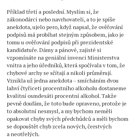
Příklad třetí a poslední. Myslím si, že
zákonodárci nebo navrhovateli, a to je spíše
anekdota, ujelo pero, když napsal, že ověřování
podpisů má probíhat stejným způsobem, jako je
tomu u ověřování podpisů při prezidentské
kandidatuře. Dámy a pánové, zajisté si
vzpomínáte na geniální invenci Ministerstva
vnitra a jeho úředníků, která spočívala v tom, že
chybové archy se sčítají a nikoli průměrují.
Vznikla už jedna anekdota – smícháním dvou
lahví čtyřiceti procentního alkoholu dostaneme
kvalitní osmdesáti procentní alkohol. Takže
pevně doufám, že toto bude opraveno, protože je
to absolutní nesmysl, a my bychom neměli
opakovat chyby svých předchůdců a měli bychom
se dopouštět chyb zcela nových, čerstvých
a neotřelých.