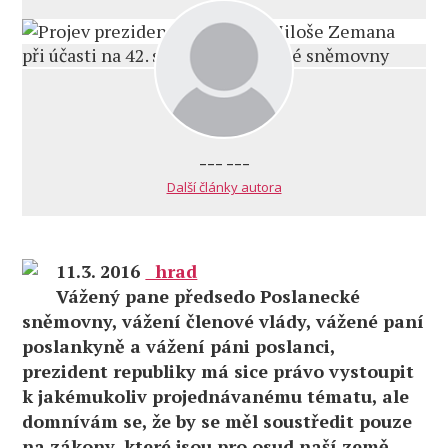
--- ---
Další články autora
11.3. 2016
hrad
Vážený pane předsedo Poslanecké
sněmovny, vážení členové vlády, vážené paní
poslankyně a vážení páni poslanci,
prezident republiky má sice právo vystoupit
k jakémukoliv projednávanému tématu, ale
domnívám se, že by se měl soustředit pouze
na zákony, které jsou pro osud naší země