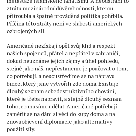
metastáze islámského fanatismu. A neodstraní to
ztrátu mezinárodní důvěryhodnosti, kterou
přitroublá a špatně prováděná politika pohřbila.
Příčina této ztráty není ve slabosti amerických
ozbrojených sil.
Američané nezískají opět svůj klid a respekt
našich spojenců, přátel a nepřátel v zahraničí,
dokud neuznáme jejich zájmy a úhel pohledu,
stejně jako náš, nepřestaneme je poučovat o tom,
co potřebují, a nesoustředíme se na nápravu
bince, který jsme vytvořili zde doma. Existuje
dlouhý seznam sebedestruktivního chování,
které je třeba napravit, a stejně dlouhý seznam
toho, co musíme udělat. Američané potřebují
zaměřit se na dání si věcí do kupy doma a na
znovuobjevení diplomacie jako alternativy
použití síly.