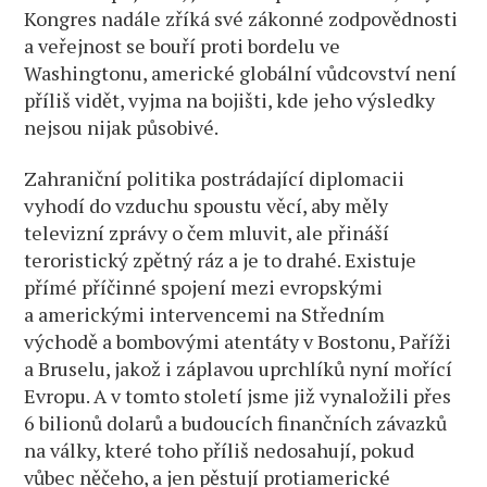
Kongres nadále zříká své zákonné zodpovědnosti
a veřejnost se bouří proti bordelu ve
Washingtonu, americké globální vůdcovství není
příliš vidět, vyjma na bojišti, kde jeho výsledky
nejsou nijak působivé.
Zahraniční politika postrádající diplomacii
vyhodí do vzduchu spoustu věcí, aby měly
televizní zprávy o čem mluvit, ale přináší
teroristický zpětný ráz a je to drahé. Existuje
přímé příčinné spojení mezi evropskými
a americkými intervencemi na Středním
východě a bombovými atentáty v Bostonu, Paříži
a Bruselu, jakož i záplavou uprchlíků nyní mořící
Evropu. A v tomto století jsme již vynaložili přes
6 bilionů dolarů a budoucích finančních závazků
na války, které toho příliš nedosahují, pokud
vůbec něčeho, a jen pěstují protiamerické