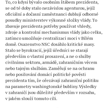
To, co kdysi bývalo osobním štábem prezidenta,
se od té doby stalo nezávislou agenturou, jejíž
oficiální a dočasní zaměstnanci dublují odborné
posudky ministerstev výkonné složky vlády. To
zbavuje prezidenta potřeby používat vhledy,
zdroje a kontrolní mechanismus vlády jako celku,
zatímco umožňuje centralizaci moci v Bílém
domě. Osazenstvo NSC dosáhlo kritické masy.
Stalo se byrokracií, jejíž úředníci se starají
především o vlastní prosazení, a ne o služby
civilnímu sektoru, armádě, zahraničním věcem
nebo tajným službám. Zaměřují se na ochranu
nebo posilování domácí politické pověsti
prezidenta tím, že ořezávají zahraniční politiku
na parametry washingtonské bubliny. Výsledky
v zahraničí jsou důležité především v rozsahu,
v jakém slouží tomuto cíli.