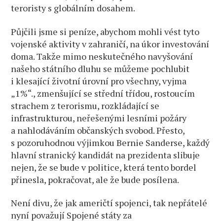
teroristy s globálním dosahem.
Půjčili jsme si peníze, abychom mohli vést tyto
vojenské aktivity v zahraničí, na úkor investování
doma. Takže mimo neskutečného navyšování
našeho státního dluhu se můžeme pochlubit
i klesající životní úrovní pro všechny, vyjma
„1%“., zmenšující se střední třídou, rostoucím
strachem z terorismu, rozkládající se
infrastrukturou, neřešenými lesními požáry
a nahlodáváním občanských svobod. Přesto,
s pozoruhodnou výjimkou Bernie Sanderse, každý
hlavní stranický kandidát na prezidenta slibuje
nejen, že se bude v politice, která tento bordel
přinesla, pokračovat, ale že bude posílena.
Není divu, že jak američtí spojenci, tak nepřátelé
nyní považují Spojené státy za