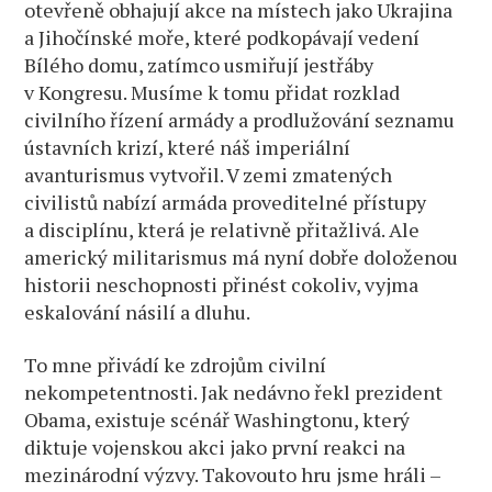
otevřeně obhajují akce na místech jako Ukrajina
a Jihočínské moře, které podkopávají vedení
Bílého domu, zatímco usmiřují jestřáby
v Kongresu. Musíme k tomu přidat rozklad
civilního řízení armády a prodlužování seznamu
ústavních krizí, které náš imperiální
avanturismus vytvořil. V zemi zmatených
civilistů nabízí armáda proveditelné přístupy
a disciplínu, která je relativně přitažlivá. Ale
americký militarismus má nyní dobře doloženou
historii neschopnosti přinést cokoliv, vyjma
eskalování násilí a dluhu.
To mne přivádí ke zdrojům civilní
nekompetentnosti. Jak nedávno řekl prezident
Obama, existuje scénář Washingtonu, který
diktuje vojenskou akci jako první reakci na
mezinárodní výzvy. Takovouto hru jsme hráli –