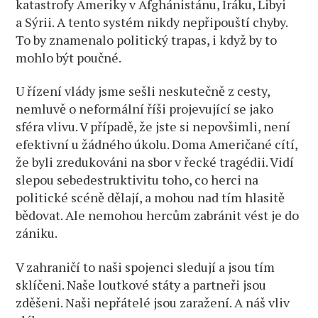
katastrofy Ameriky v Afghánistánu, Iráku, Libyi
a Sýrii. A tento systém nikdy nepřipouští chyby.
To by znamenalo politický trapas, i když by to
mohlo být poučné.
U řízení vlády jsme sešli neskutečně z cesty,
nemluvě o neformální říši projevující se jako
sféra vlivu. V případě, že jste si nepovšimli, není
efektivní u žádného úkolu. Doma Američané cítí,
že byli zredukováni na sbor v řecké tragédii. Vidí
slepou sebedestruktivitu toho, co herci na
politické scéně dělají, a mohou nad tím hlasitě
bědovat. Ale nemohou hercům zabránit vést je do
zániku.
V zahraničí to naši spojenci sledují a jsou tím
sklíčeni. Naše loutkové státy a partneři jsou
zděšeni. Naši nepřátelé jsou zaražení. A náš vliv