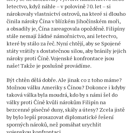
letectvo, když náhle – v polovině 70. let – si
nárokovaly vlastnictví ostrovů, na které si dlouho
činila nároky Čína v blízkém Jihočínském moři,
a obsadily je, Čína zareagovala opožděně. Filipíny
stále nemají žádné námořnictvo, ani letectvo,
které by stálo za řeč. Nyní chtějí, aby se Spojené
státy vrátily s dostatečnou silou, aby bránily jejich
nároky proti Číně. Vojenské konfrontace jsou
naše! Takže je poslušně provádíme.
Být chtěn dělá dobře. Ale jinak co z toho máme?
Možnou válku Ameriky s Čínou? Dokonce i kdyby
taková válka byla moudrá, kdo by s námi šel do
války proti Číně kvůli nárokům Filipín na
bezcenné písečné duny, skály a útesy? Zcela jistě
by bylo lepší prosazovat diplomatické řešení
sporných nároků, než pomáhat urychlit
vojenskou konfrontaci.