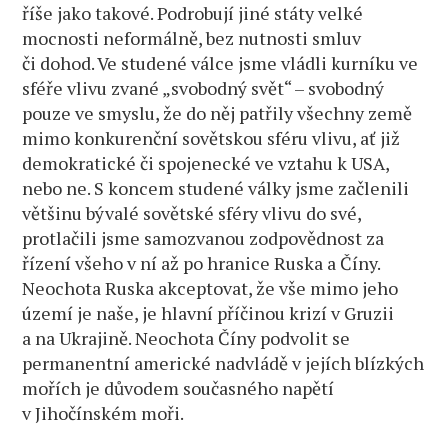
říše jako takové. Podrobují jiné státy velké
mocnosti neformálně, bez nutnosti smluv
či dohod. Ve studené válce jsme vládli kurníku ve
sféře vlivu zvané „svobodný svět“ – svobodný
pouze ve smyslu, že do něj patřily všechny země
mimo konkurenční sovětskou sféru vlivu, ať již
demokratické či spojenecké ve vztahu k USA,
nebo ne. S koncem studené války jsme začlenili
většinu bývalé sovětské sféry vlivu do své,
protlačili jsme samozvanou zodpovědnost za
řízení všeho v ní až po hranice Ruska a Číny.
Neochota Ruska akceptovat, že vše mimo jeho
území je naše, je hlavní příčinou krizí v Gruzii
a na Ukrajině. Neochota Číny podvolit se
permanentní americké nadvládě v jejích blízkých
mořích je důvodem současného napětí
v Jihočínském moři.