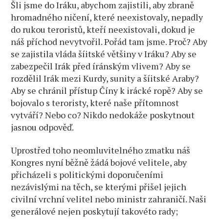
Šli jsme do Iráku, abychom zajistili, aby zbraně
hromadného ničení, které neexistovaly, nepadly
do rukou teroristů, kteří neexistovali, dokud je
náš příchod nevytvořil. Pořád tam jsme. Proč? Aby
se zajistila vláda šíitské většiny v Iráku? Aby se
zabezpečil Irák před íránským vlivem? Aby se
rozdělil Irák mezi Kurdy, sunity a šíitské Araby?
Aby se chránil přístup Číny k irácké ropě? Aby se
bojovalo s teroristy, které naše přítomnost
vytváří? Nebo co? Nikdo nedokáže poskytnout
jasnou odpověď.
Uprostřed toho neomluvitelného zmatku náš
Kongres nyní běžně žádá bojové velitele, aby
přicházeli s politickými doporučeními
nezávislými na těch, se kterými přišel jejich
civilní vrchní velitel nebo ministr zahraničí. Naši
generálové nejen poskytují takovéto rady;