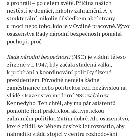
a prohráli – po celém světě. Příčina našich
neštěstí je domácí, nikoliv zahraniční. A je
strukturální, nikoliv důsledkem akcí strany
u moci nebo toho, kdo je v Oválné pracovně. Vývoj
osazenstva Rady národní bezpečnosti pomáhá
pochopit proč.
Rada národní bezpečnosti
(NSC) je vládní těleso
zřízené v r. 1947, kdy začala studená válka,
k probírání a koordinování politiky řízené
prezidentem. Původně neměla žádné
zaměstnance nebo politickou roli nezávislou na
vládě. Osazenstvo moderní NSC začalo za
Kennedyho. Ten chtěl, aby mu pár asistentů
pomohlo řídit praktickou aktivistickou
zahraniční politiku. Zatím dobré. Ale osazenstvo,
které zřídil, se během desítek let rozrostlo, aby
nahradilo vládu stojící v centru rozhodování