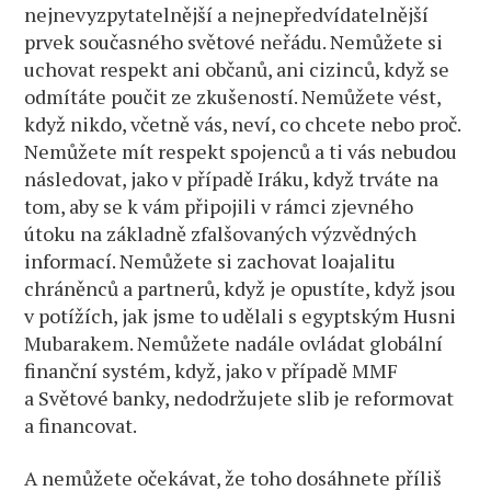
nejnevyzpytatelnější a nejnepředvídatelnější
prvek současného světové neřádu. Nemůžete si
uchovat respekt ani občanů, ani cizinců, když se
odmítáte poučit ze zkušeností. Nemůžete vést,
když nikdo, včetně vás, neví, co chcete nebo proč.
Nemůžete mít respekt spojenců a ti vás nebudou
následovat, jako v případě Iráku, když trváte na
tom, aby se k vám připojili v rámci zjevného
útoku na základně zfalšovaných výzvědných
informací. Nemůžete si zachovat loajalitu
chráněnců a partnerů, když je opustíte, když jsou
v potížích, jak jsme to udělali s egyptským Husni
Mubarakem. Nemůžete nadále ovládat globální
finanční systém, když, jako v případě MMF
a Světové banky, nedodržujete slib je reformovat
a financovat.
A nemůžete očekávat, že toho dosáhnete příliš