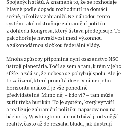
Spojených států. A znamená to, že se rozhoduje
hlavně podle dopadu rozhodnutí na domácí
scéně, nikoliv v zahraničí. Ne náhodou tento
systém také odstraňuje zahraniční politiku
z dohledu Kongresu, který ústava předepisuje. To
pak zhoršuje nevraživost mezi výkonnou
a zákonodárnou složkou federální vlády.
Mnoha způsoby připomíná nyní osazenstvo NSC
ústrojí planetária. Točí se sem a tam, k těm v jeho
sféře, a zdá se, že nebesa se pohybují spolu. Ale je
to zařízení, které promítá iluze. V rámci jeho
horizontu událostí je vše pohodlně
předvídatelné. Mimo něj – kdo ví? – tam může
zuřit třeba hurikán. To je systém, který vytváří
a realizuje zahraniční politiku napasovanou na
báchorky Washingtonu, ale odtrhává ji od vnější
reality, často až do rozsahu bludu, jak ilustrují