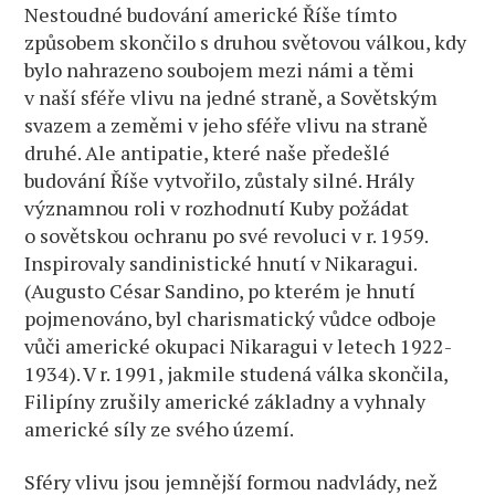
Nestoudné budování americké Říše tímto
způsobem skončilo s druhou světovou válkou, kdy
bylo nahrazeno soubojem mezi námi a těmi
v naší sféře vlivu na jedné straně, a Sovětským
svazem a zeměmi v jeho sféře vlivu na straně
druhé. Ale antipatie, které naše předešlé
budování Říše vytvořilo, zůstaly silné. Hrály
významnou roli v rozhodnutí Kuby požádat
o sovětskou ochranu po své revoluci v r. 1959.
Inspirovaly sandinistické hnutí v Nikaragui.
(Augusto César Sandino, po kterém je hnutí
pojmenováno, byl charismatický vůdce odboje
vůči americké okupaci Nikaragui v letech 1922-
1934). V r. 1991, jakmile studená válka skončila,
Filipíny zrušily americké základny a vyhnaly
americké síly ze svého území.
Sféry vlivu jsou jemnější formou nadvlády, než