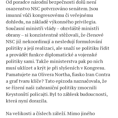
Od poradce národní bezpečnosti dolů není
osazenstvo NSC potvrzováno senátem. Jsou
imunní vůči kongresovému či veřejnému
dohledu, na základě výkonného privilegia.
Současní ministři vlády – obzvláště ministři
obrany – si konzistentně stěžovali, že členové
NSC již nekoordinují a nesledují formulování
politiky a její realizaci, ale snaží se politiku řídit
a provádět funkce diplomatické a vojenské
politiky sami. Takže ministerstva pak po nich
musí uklízet a krýt je při slyšeních v Kongresu.
Pamatujete na Olivera Northa, fiasko Iran Contra
a graf tvaru klíče? Tato epizoda naznačovala, že
se řízení naši zahraniční politiky zmocnili
Keystonští policajti. Byl to záblesk budoucnosti,
která nyní dorazila.
Na velikosti a číslech záleží. Mimo jiného