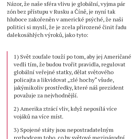
Názor, že naše sféra vlivu je globální, vyjma pár
zón bez přístupu v Rusku a Číně, je nyní tak
hluboce zakořeněn v americké psýché, že naši
politici si myslí, že je zcela přirozené činit řadu
dalekosáhlých výroků, jako tyto:
1) Svět zoufale touží po tom, aby jej Američané
vedli tím, že budou tvořit pravidla, regulovat
globální veřejné statky, dělat světového
policajta a likvidovat „zlé hochy“ všude,
jakýmikoliv prostředky, které náš prezident
považuje za nejvhodnější.
2) Amerika ztrácí vliv, když neposílá více
vojáků na více míst.
3) Spojené státy jsou nepostradatelným
rozhodcem toho, co by světové mezinárodní