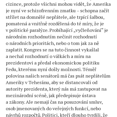
cizince, protože všichni mohou vidět, že Amerika
je nyní ve schizofrenním zmatku – schopna začít
střílet na domnělé nepřátele, ale trpící šalbou,
pomatená a vnitřně rozdělená do té míry, že je
v politické paralýze. Probíhající „vyčleňování“ je
národním rozhodnutím nečinit rozhodnutí
o národních prioritách, nebo o tom jak za ně
zaplatit. Kongres se na tuto činnost vykašlal
a nechal rozhodnutí o válkách a míru na
prezidentovi a předal ekonomickou politiku
Fedu, kterému nyní došly možnosti. Téměř
polovina našich senátorů má čas psát nepřátelům
Ameriky v Teheránu, aby se distancovali od
autority prezidenta, který nás má zastupovat na
mezinárodní scéně, jak předepisuje ústava
a zákony. Ale nemají čas na posuzování smluv,
osob jmenovaných do veřejných funkcí, nebo
návrhů rozpočtů. Politici, kteří dlouho tvrdili, že