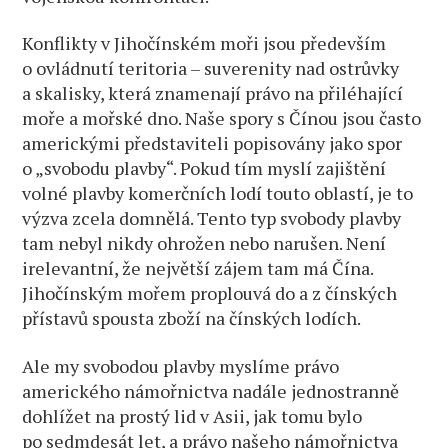
Konflikty v Jihočínském moři jsou především
o ovládnutí teritoria – suverenity nad ostrůvky
a skalisky, která znamenají právo na přiléhající
moře a mořské dno. Naše spory s Čínou jsou často
americkými představiteli popisovány jako spor
o „svobodu plavby“. Pokud tím myslí zajištění
volné plavby komerčních lodí touto oblastí, je to
výzva zcela domnělá. Tento typ svobody plavby
tam nebyl nikdy ohrožen nebo narušen. Není
irelevantní, že největší zájem tam má Čína.
Jihočínským mořem proplouvá do a z čínských
přístavů spousta zboží na čínských lodích.
Ale my svobodou plavby myslíme právo
amerického námořnictva nadále jednostranně
dohlížet na prostý lid v Asii, jak tomu bylo
po sedmdesát let, a právo našeho námořnictva