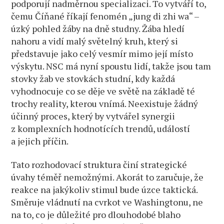
podporují nadměrnou specializaci. To vytváří to,
čemu Číňané říkají fenomén „jung di zhi wa“ –
úzký pohled žáby na dně studny. Žába hledí
nahoru a vidí malý světelný kruh, který si
představuje jako celý vesmír mimo její místo
výskytu. NSC má nyní spoustu lidí, takže jsou tam
stovky žab ve stovkách studní, kdy každá
vyhodnocuje co se děje ve světě na základě té
trochy reality, kterou vnímá. Neexistuje žádný
účinný proces, který by vytvářel synergii
z komplexních hodnotících trendů, událostí
a jejich příčin.
Tato rozhodovací struktura činí strategické
úvahy téměř nemožnými. Akorát to zaručuje, že
reakce na jakýkoliv stimul bude úzce taktická.
Směruje vládnutí na cvrkot ve Washingtonu, ne
na to, co je důležité pro dlouhodobé blaho