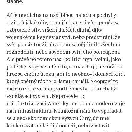
slábne.
Ať je medicína na naši blbou náladu a pochyby
cizinců jakákoliv, není jí utrácení více peněz za
ozbrojené síly, vršení dalších dluhů díky
vojenskému keynesiánství, nebo předstírání, že
svět po nás touží, abychom za něj činili všechna
rozhodnutí, nebo abychom byli jeho policajtem.
Ale právě po tomto naši politici nyní volají, jako
po léčbě. Když se udělá to, co navrhují, nesníží to
hrozbu cizího útoku, ani to neobnoví domácí klid,
který zpětný ráz terorismu narušil. Neopraví to
naše rozbité silnice, vratké mosty, nebo chabý
vzdělávací systém. Neprovede to
reindustrializaci Ameriky, ani to nezmodernizuje
naši infrastrukturu. Neumožní nám to vypořádat
se s geo-ekonomickou výzvou Číny, účinně
konkurovat ruské diplomacii, nebo zastavit