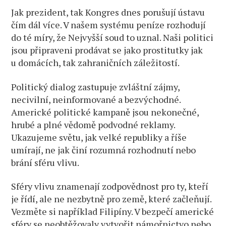
Jak prezident, tak Kongres dnes porušují ústavu
čím dál více. V našem systému peníze rozhodují
do té míry, že Nejvyšší soud to uznal. Naši politici
jsou připraveni prodávat se jako prostitutky jak
u domácích, tak zahraničních záležitostí.
Politický dialog zastupuje zvláštní zájmy,
necivilní, neinformované a bezvýchodné.
Americké politické kampaně jsou nekonečné,
hrubé a plné vědomě podvodné reklamy.
Ukazujeme světu, jak velké republiky a říše
umírají, ne jak činí rozumná rozhodnutí nebo
brání sféru vlivu.
Sféry vlivu znamenají zodpovědnost pro ty, kteří
je řídí, ale ne nezbytně pro země, které začleňují.
Vezměte si například Filipíny. V bezpečí americké
sféry se neobtěžovaly vytvořit námořnictvo nebo