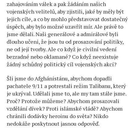
zahajováním válek a pak žádáním našich
vojenských velitelů, aby zjistili, jaké by měly být
jejich cíle, a co by mohlo představovat dostatečný
úspěch, aby bylo možné uzavřít mír. Ale právě to
jsme dělali. Naši generálové a admirálové byli
dlouho učeni, že jsou tu od prosazování politiky,
ne od její tvorby. Ale co když je civilní vedení
bezradné nebo oklamané? Co když neexistuje
žádný schůdný politický cíl vojenských akcí?
Šli jsme do Afghánistánu, abychom dopadli
pachatele 9/11 a potrestali režim Talibanu, který
je ukrýval. Udělali jsme to, ale my tam stále jsme.
Proč? Protože můžeme? Abychom prosazovali
vzdělání dívek? Proti islámské vládě? Abychom
chránili dodávky heroinu do světa? Nikdo
nedokáže poskytnout jasnou odpověď.