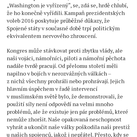
„Washington je vyřízený“, se, zdá se, hrdě chlubí,
že ho konečně vyřídili. Kampaň prezidentských
voleb 2016 poskytuje průběžné důkazy, že
Spojené státy v současné době trpí politickým
ekvivalentem nervového zhroucení.
Kongres může stávkovat proti zbytku vlády, ale
naši vojáci, námořníci, piloti a námořní pěchota
nadále tvrdě pracují. Od přelomu století měli
napilno v bojích v nerozvážných válkách –
z nichž všechny prohráli nebo prohrávají. Jejich
hlavním úspěchem v řadě intervencí
v muslimském světě bylo, že demonstrovali, že
použití síly není odpovědí na velmi mnoho
problémů, ale že existuje jen pár problémů, které
nemůže zhoršit. Naše opakovaná neschopnost
vyhrát a ukončit naše války poškodila naši prestiž
u našich spojenců, jakož i nepřátel. Přesto, kdy se