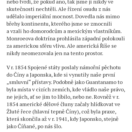
nebo tvrdí, že pokud ano, tak jsme ji nikdy ve
skutečnosti nechtěli. Ale řízení osudu z nás
udělalo imperiální mocnost. Dovedla nás mimo
břehy kontinentu, kterého jsme se zmocnili
a vzali ho domorodcům a mexickým vlastníkům.
Monroeova doktrína prohlásila západní polokouli
za americkou sféru vlivu. Ale americká Říše se
nikdy neomezovala jen na tento prostor.
V r. 1854 Spojené státy poslaly námořní pěchotu
do Číny a Japonska, kde si vynutily naše první
„smluvní“ přístavy. Podobně jako Guantanamo to
byla místa v cizích zemích, kde vládlo naše právo,
ne jejich, ať se jim to líbilo, nebo ne. Rovněž v r.
1854 americké dělové čluny začaly hlídkovat ve
Žluté řece (hlavní tepně Číny), což byla praxe,
která skončila až v r. 1941, kdy Japonsko, stejně
jako Číňané, po nás šlo.