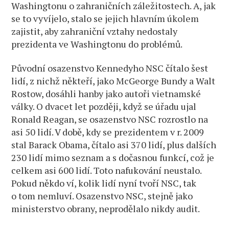
Washingtonu o zahraničních záležitostech. A, jak
se to vyvíjelo, stalo se jejich hlavním úkolem
zajistit, aby zahraniční vztahy nedostaly
prezidenta ve Washingtonu do problémů.
Původní osazenstvo Kennedyho NSC čítalo šest
lidí, z nichž někteří, jako McGeorge Bundy a Walt
Rostow, dosáhli hanby jako autoři vietnamské
války. O dvacet let později, když se úřadu ujal
Ronald Reagan, se osazenstvo NSC rozrostlo na
asi 50 lidí. V době, kdy se prezidentem v r. 2009
stal Barack Obama, čítalo asi 370 lidí, plus dalších
230 lidí mimo seznam a s dočasnou funkcí, což je
celkem asi 600 lidí. Toto nafukování neustalo.
Pokud někdo ví, kolik lidí nyní tvoří NSC, tak
o tom nemluví. Osazenstvo NSC, stejně jako
ministerstvo obrany, neprodělalo nikdy audit.