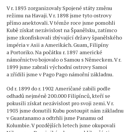
V r. 1893 zorganizovaly Spojené státy změnu
režimu na Havaji. V r. 1898 jsme tyto ostrovy
přímo anektovali. V témže roce jsme pomohli
Kubě získat nezávislost na Španělsku, zatímco
jsme zkonfiskovali zbývající državy španělského
impéria v Asii a Amerikách. Guam, Filipíny
a Portoriko. Na počátku r. 1897 americké
námořnictvo bojovalo o Samou s Německem. V r.
1899 jsme zabrali východní ostrovy Samoi
a zřídili jsme v Pago Pago námořní základnu.
Od r. 1899 do r. 1902 Američané zabili podle
odhadů nejméně 200.000 Filipínců, kteří se
pokusili získat nezávislost pro svoji zemi. V r.
1903 jsme donutili Kubu postoupit nám základnu
v Guantanamo a odtrhli jsme Panamu od
Kolumbie. V pozdějších letech jsme okupovali