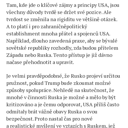
Tam, kde jde o klíčové zájmy a principy USA, jsou
všechny důvody tvrdě se držet své pozice. Ale
tvrdost se změnila na rigiditu ve většině otázek.
A to platí i pro zahraničněpolitický
establishment mnoha přátel a spojenců USA.
Například, dlouho zavedená praxe, aby se bývalé
sovětské republiky rozhodly, zda budou přítelem
Západu nebo Ruska. Tento přístup je již dávno
načase přehodnotit a upravit.
Je velmi pravděpodobné, že Rusko projeví určitou
pružnost, pokud Trump bude zkoumat možné
způsoby spolupráce. Nehledě na skutečnost, že
mnohé v činnosti Ruska je možné a mělo by být
kritizováno a je čemu odporovat, USA příliš často
odmítaly brát vážně obavy Ruska o svou
bezpečnost. Proto nastal čas pro nové
a realistické myšlení ve vztazích s Ruskem, jež