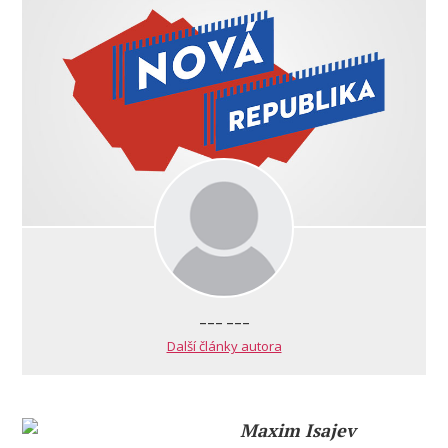
--- ---
Další články autora
Maxim Isajev