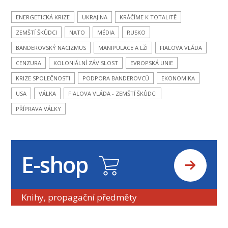
ENERGETICKÁ KRIZE
UKRAJINA
KRÁČÍME K TOTALITĚ
ZEMŠTÍ ŠKŮDCI
NATO
MÉDIA
RUSKO
BANDEROVSKÝ NACIZMUS
MANIPULACE A LŽI
FIALOVA VLÁDA
CENZURA
KOLONIÁLNÍ ZÁVISLOST
EVROPSKÁ UNIE
KRIZE SPOLEČNOSTI
PODPORA BANDEROVCŮ
EKONOMIKA
USA
VÁLKA
FIALOVA VLÁDA - ZEMŠTÍ ŠKŮDCI
PŘÍPRAVA VÁLKY
E-shop
Knihy, propagační předměty