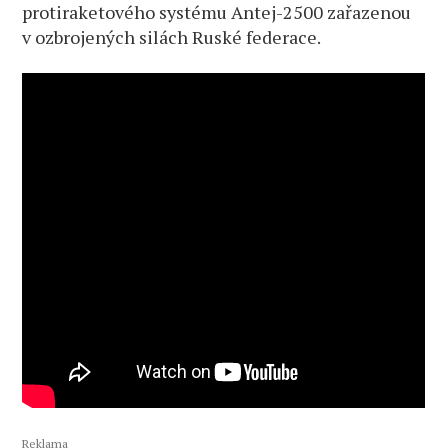
protiraketového systému Antej-2500 zařazenou
v ozbrojených silách Ruské federace.
Reklama