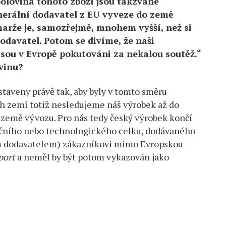
olovina tohoto zboží jsou takzvané
nerální dodavatel z EU vyveze do země
arže je, samozřejmě, mnohem vyšší, než si
odavatel. Potom se divíme, že naši
jsou v Evropě pokutováni za nekalou soutěž.“
ovinu?
astaveny právě tak, aby byly v tomto směru
h zemí totiž nesledujeme náš výrobek až do
země vývozu. Pro nás tedy český výrobek končí
tičního nebo technologického celku, dodávaného
 dodavatelem) zákazníkovi mimo Evropskou
port
a neměl by být potom vykazován jako