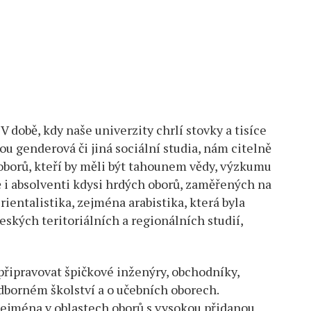
době, kdy naše univerzity chrlí stovky a tisíce
ou genderová či jiná sociální studia, nám citelně
oborů, kteří by měli být tahounem vědy, výzkumu
vě i absolventi kdysi hrdých oborů, zaměřených na
Orientalistika, zejména arabistika, která byla
eských teritoriálních a regionálních studií,
 připravovat špičkové inženýry, obchodníky,
dborném školství a o učebních oborech.
ejména v oblastech oborů s vysokou přidanou