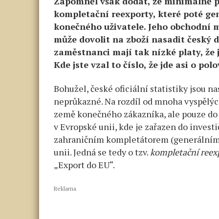
Zapomněl však dodat, že minimálně p
kompletační reexporty, které poté ge
konečného uživatele. Jeho obchodní m
může dovolit na zboží nasadit český d
zaměstnanci mají tak nízké platy, že 
Kde jste vzal to číslo, že jde asi o pol
Bohužel, české oficiální statistiky jsou n
neprůkazné. Na rozdíl od mnoha vyspělýc
země konečného zákazníka, ale pouze do 
v Evropské unii, kde je zařazen do inves
zahraničním kompletátorem (generálním
unii. Jedná se tedy o tzv.
kompletační reex
„Export do EU“.
Reklama