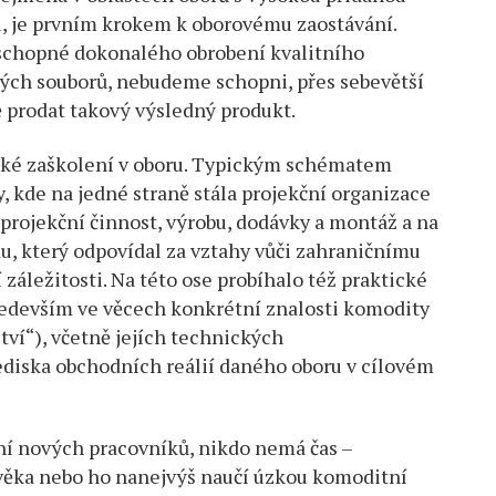
, je prvním krokem k oborovému zaostávání.
schopné dokonalého obrobení kvalitního
vých souborů, nebudeme schopni, přes sebevětší
 prodat takový výsledný produkt.
aké zaškolení v oboru. Typickým schématem
, kde na jedné straně stála projekční organizace
 projekční činnost, výrobu, dodávky a montáž a na
, který odpovídal za vztahy vůči zahraničnímu
záležitosti. Na této ose probíhalo též praktické
ředevším ve věcech konkrétní znalosti komodity
ství“), včetně jejích technických
ediska obchodních reálií daného oboru v cílovém
ení nových pracovníků, nikdo nemá čas –
věka nebo ho nanejvýš naučí úzkou komoditní