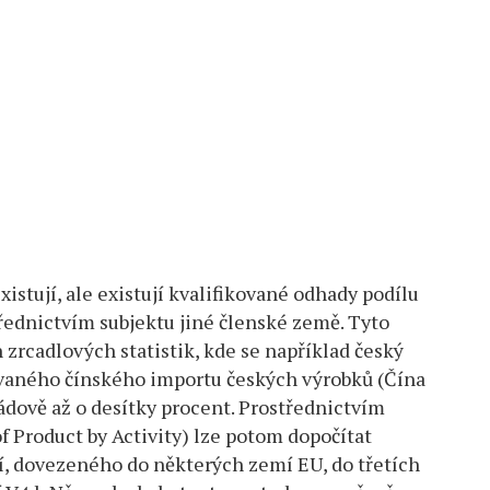
xistují, ale existují kvalifikované odhady podílu
ednictvím subjektu jiné členské země. Tyto
zrcadlových statistik, kde se například český
ovaného čínského importu českých výrobků (Čína
dově až o desítky procent. Prostřednictvím
of Product by Activity) lze potom dopočítat
í, dovezeného do některých zemí EU, do třetích