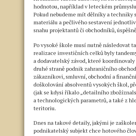
hodnotou, například v leteckém průmyslu
Pokud nebudeme mít dělníky a techniky 
materiálu a pečlivého sestavení jednotli
snahu projektantů či obchodníků, úspěšně
Po vysoké škole musí nutně následovat t
realizace investičních celků byly tandemy
a dodavatelský závod, které koordinovaly
druhé straně podnik zahraničního obchodu
zákazníkovi, smluvní, obchodní a finanční 
doškolování absolventů vysokých škol, p
(jak se kdysi říkalo „detailního zbožíznal
a technologických parametrů, a také z hl
teritoriu.
Dnes na takové detaily, jakými je zaškol
podnikatelský subjekt chce hotového člo