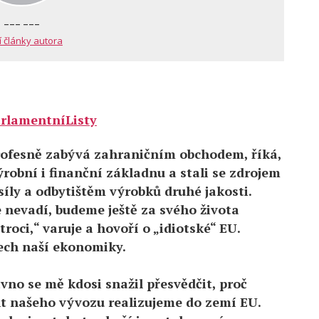
--- ---
í články autora
rlamentníListy
profesně zabývá zahraničním obchodem, říká,
ýrobní i finanční základnu a stali se zdrojem
íly a odbytištěm výrobků druhé jakosti.
nevadí, budeme ještě za svého života
troci,“ varuje a hovoří o „idiotské“ EU.
ech naší ekonomiky.
vno se mě kdosi snažil přesvědčit, proč
nt našeho vývozu realizujeme do zemí EU.