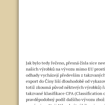
Jak bylo tedy řečeno, přesná čísla sice nee
našich výrobků na vývozu mimo EU prostř
odhady vycházejí především z takzvaných 
export do Číny liší dlouhodobě od vykaz
totiž zkoumá původ některých výrobků) řá
takzvané klasifikace CPA (Classification 
pravděpodobný podíl dalšího vývozu zbož