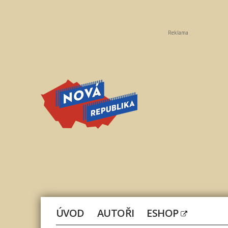
Reklama
Nová
republika
ÚVOD
AUTOŘI
ESHOP