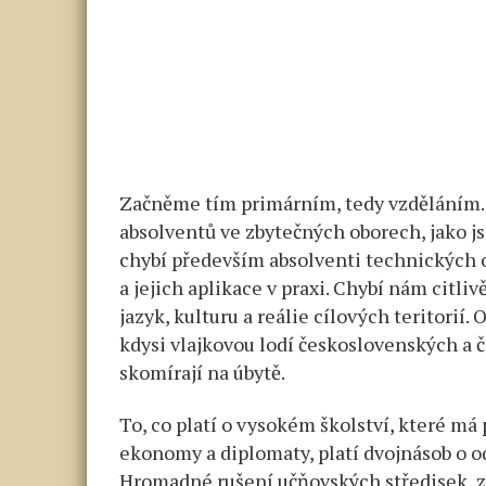
Začněme tím primárním, tedy vzděláním. V 
absolventů ve zbytečných oborech, jako js
chybí především absolventi technických 
a jejich aplikace v praxi. Chybí nám citli
jazyk, kulturu a reálie cílových teritorií. 
kdysi vlajkovou lodí československých a č
skomírají na úbytě.
To, co platí o vysokém školství, které má
ekonomy a diplomaty, platí dvojnásob o o
Hromadné rušení učňovských středisek, z