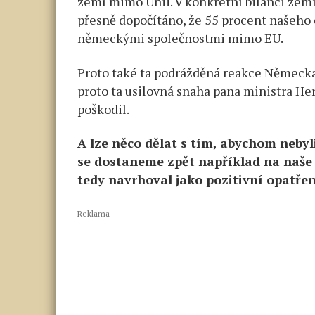
zemí mimo Unii. V konkrétní bilanci ze
přesně dopočítáno, že 55 procent našeho
německými společnostmi mimo EU.
Proto také ta podrážděná reakce Německ
proto ta usilovná snaha pana ministra Her
poškodil.
A lze něco dělat s tím, abychom nebyli
se dostaneme zpět například na naše
tedy navrhoval jako pozitivní opatře
Reklama