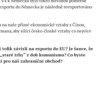
mí V4 k Německu bylo touto metodou poměrně
 exportu do Německa je následně reexportováno
a na naše přímé ekonomické vztahy s Čínou,
mana, aby sílící česko-čínské vztahy co nejvíce
 tolik závislí na exportu do EU? Je šance, že
 „staré trhy“ z dob komunismu? Co byste
ní pro náš zahraniční obchod?