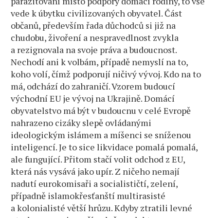
parazitování místo podpory domácí rodiny, to vše
vede k úbytku civilizovaných obyvatel. Část
občanů, především řada důchodců si již na
chudobu, živoření a nespravedlnost zvykla
a rezignovala na svoje práva a budoucnost.
Nechodí ani k volbám, případě nemyslí na to,
koho volí, čímž podporují ničivý vývoj. Kdo na to
má, odchází do zahraničí. Vzorem budoucí
východní EU je vývoj na Ukrajině. Domácí
obyvatelstvo má být v budoucnu v celé Evropě
nahrazeno cizáky slepě ovládanými
ideologickým islámem a míšenci se sníženou
inteligencí. Je to sice likvidace pomalá pomalá,
ale fungující. Přitom stačí volit odchod z EU,
která nás vysává jako upír. Z ničeho nemají
nadutí eurokomisaři a socialističtí, zelení,
případně islamokřesťanští multirasisté
a kolonialisté větší hrůzu. Kdyby ztratili levné