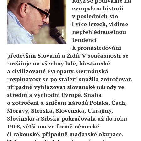
Když se podíváme na
evropskou historii
v posledních sto
i více letech, vidíme
nepřehlédnutelnou
tendenci
k pronásledování
především Slovanů a Židů. V současnosti se
rozšiřuje na všechny bílé, křesťanské
a civilizované Evropany. Germánská
rozpínavost se po staletí snažila zotročovat,
případně vyhlazovat slovanské národy ve
střední a východní Evropě. Snaha
o zotročení a zničení národů Polska, Čech,
Moravy, Slezska, Slovenska, Ukrajiny,
Slovinska a Srbska pokračovala až do roku
1918, většinou ve formě německé
či rakouské, případně maďarské okupace.