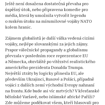
Ještě není dosažena dostatečná převaha pro
úspěšný útok, nebo připravena komedie pro
média, která by umožnila vytvořit legendu
o ruském útoku na mírumilovné vojáky NATO
kolem hranic.
Zájmem globalistů je další válka vedená cizími
vojáky, nejlépe slovanskými za jejich zájmy.
Prapor válečnické propagandy a globalismu
převzala v posledním roce reprezentace EU
a Německa, obzvláště po vítězství realistického
amerického prezidenta Donalda Trumpa.
Největší ztráty by logicky přinesla EU, ale
především Ukrajinci, Rusové a Poláci, případně
vojáci z dalších zemí východní Evropy nahnaní
na frontu. Kde bude asi víc mrtvých? V křesťanské
bělošské Varšavě, nebo islámské africké Paříži?
Zde můžeme poděkovat všem, kteří hlasovali pro