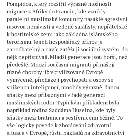
Pompidou, který rozšířil výrazně možnosti
migrace z Afriky do Francie, kde vznikly
paralelní muslimské komunity nasáklé agresivní
rasovou nenávistí a vedené saláfisty, nepřátelské
k hostitelské zemi jako základna islámského
terorismu. Jejich hospodářský přínos je
zanedbatelný a navíc zatěžují sociální systém, do
nějž nepřispívají. Mladší generace jsou horší, než
předešlé. Mnozí současní migranti přinášejí
různé choroby již v civilizované Evropě
vymýcené, přicházejí psychopati a osoby se
sníženou inteligencí, mnohdy výrazně, danou
sňatky mezi příbuznými v řadě generací
muslimských rodin. Typickým příkladem byla
například rodina Saddáma Huseina, kde byly
sňatky mezi bratranci a sestřenicemi běžné. To
vše logicky povede k zhoršování zdravotní
situace v Evropě, růstu nákladů na zdravotnictví