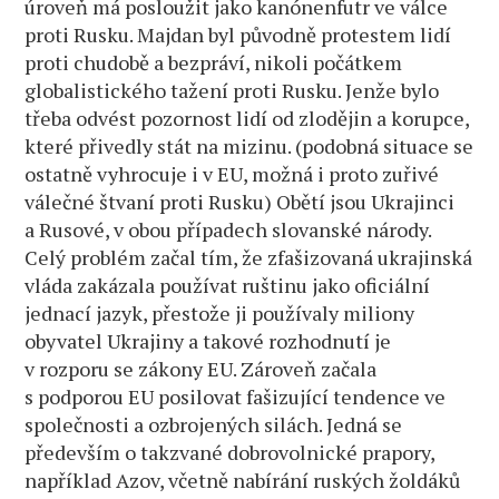
úroveň má posloužit jako kanónenfutr ve válce
proti Rusku. Majdan byl původně protestem lidí
proti chudobě a bezpráví, nikoli počátkem
globalistického tažení proti Rusku. Jenže bylo
třeba odvést pozornost lidí od zlodějin a korupce,
které přivedly stát na mizinu. (podobná situace se
ostatně vyhrocuje i v EU, možná i proto zuřivé
válečné štvaní proti Rusku) Obětí jsou Ukrajinci
a Rusové, v obou případech slovanské národy.
Celý problém začal tím, že zfašizovaná ukrajinská
vláda zakázala používat ruštinu jako oficiální
jednací jazyk, přestože ji používaly miliony
obyvatel Ukrajiny a takové rozhodnutí je
v rozporu se zákony EU. Zároveň začala
s podporou EU posilovat fašizující tendence ve
společnosti a ozbrojených silách. Jedná se
především o takzvané dobrovolnické prapory,
například Azov, včetně nabírání ruských žoldáků