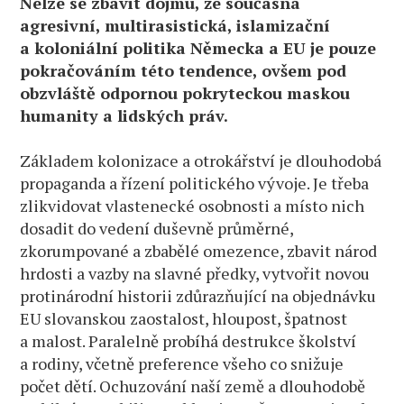
Nelze se zbavit dojmu, že současná
agresivní, multirasistická, islamizační
a koloniální politika Německa a EU je pouze
pokračováním této tendence, ovšem pod
obzvláště odpornou pokryteckou maskou
humanity a lidských práv.
Základem kolonizace a otrokářství je dlouhodobá
propaganda a řízení politického vývoje. Je třeba
zlikvidovat vlastenecké osobnosti a místo nich
dosadit do vedení duševně průměrné,
zkorumpované a zbabělé omezence, zbavit národ
hrdosti a vazby na slavné předky, vytvořit novou
protinárodní historii zdůrazňující na objednávku
EU slovanskou zaostalost, hloupost, špatnost
a malost. Paralelně probíhá destrukce školství
a rodiny, včetně preference všeho co snižuje
počet dětí. Ochuzování naší země a dlouhodobě