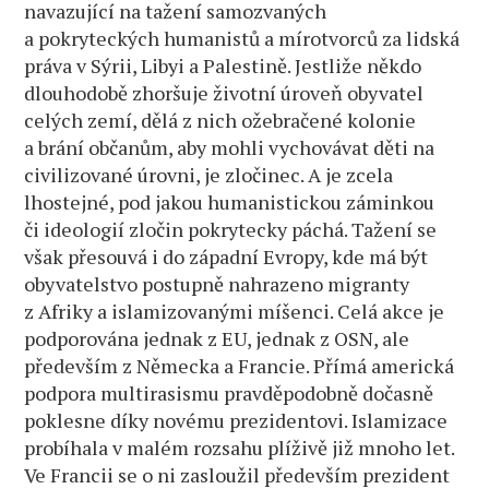
navazující na tažení samozvaných
a pokryteckých humanistů a mírotvorců za lidská
práva v Sýrii, Libyi a Palestině. Jestliže někdo
dlouhodobě zhoršuje životní úroveň obyvatel
celých zemí, dělá z nich ožebračené kolonie
a brání občanům, aby mohli vychovávat děti na
civilizované úrovni, je zločinec. A je zcela
lhostejné, pod jakou humanistickou záminkou
či ideologií zločin pokrytecky páchá. Tažení se
však přesouvá i do západní Evropy, kde má být
obyvatelstvo postupně nahrazeno migranty
z Afriky a islamizovanými míšenci. Celá akce je
podporována jednak z EU, jednak z OSN, ale
především z Německa a Francie. Přímá americká
podpora multirasismu pravděpodobně dočasně
poklesne díky novému prezidentovi. Islamizace
probíhala v malém rozsahu plíživě již mnoho let.
Ve Francii se o ni zasloužil především prezident