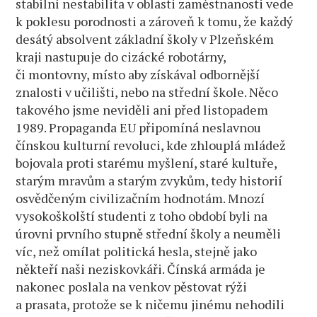
stabilní nestabilita v oblasti zaměstnanosti vede
k poklesu porodnosti a zároveň k tomu, že každý
desátý absolvent základní školy v Plzeňském
kraji nastupuje do cizácké robotárny,
či montovny, místo aby získával odbornější
znalosti v učilišti, nebo na střední škole. Něco
takového jsme neviděli ani před listopadem
1989. Propaganda EU připomíná neslavnou
čínskou kulturní revoluci, kde zhlouplá mládež
bojovala proti starému myšlení, staré kultuře,
starým mravům a starým zvykům, tedy historií
osvědčeným civilizačním hodnotám. Mnozí
vysokoškolští studenti z toho období byli na
úrovni prvního stupně střední školy a neuměli
víc, než omílat politická hesla, stejně jako
někteří naši neziskovkáři. Čínská armáda je
nakonec poslala na venkov pěstovat rýži
a prasata, protože se k ničemu jinému nehodili