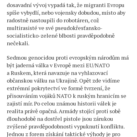
dosavadní vývoj vypadá tak, že migranti Evropu
spíše vybydlí, nebo vojensky dobudou, místo aby
radostně nastoupili do robotáren, což
multirasisté ve své pseudokřesťansko-
socialisticko-zelené blbosti pravděpodobně
nečekali.
Sedmou genocidou proti evropským národům má
být jaderná válka v Evropě mezi EU/NATO
a Ruskem, která navazuje na vyhlazovací
občanskou válku na Ukrajině. Opět zde vidíme
extrémní pokrytectví ve formě tvrzení, že
přisouváním vojáků NATO k ruským hranicím se
zajistí mír. Po celou známou historii válek je
realita právě opačná. Armády stojící proti sobě
dlouhodobě na dostřel pistole jsou zárukou
zvýšené pravděpodobnosti vypuknutí konfliktu.
Jednou z forem získání taktické výhody je pro