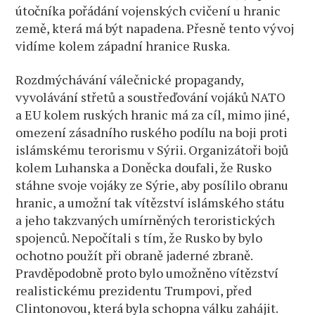
útočníka pořádání vojenských cvičení u hranic
země, která má být napadena. Přesně tento vývoj
vidíme kolem západní hranice Ruska.
Rozdmýchávání válečnické propagandy,
vyvolávání střetů a soustřeďování vojáků NATO
a EU kolem ruských hranic má za cíl, mimo jiné,
omezení zásadního ruského podílu na boji proti
islámskému terorismu v Sýrii. Organizátoři bojů
kolem Luhanska a Doněcka doufali, že Rusko
stáhne svoje vojáky ze Sýrie, aby posílilo obranu
hranic, a umožní tak vítězství islámského státu
a jeho takzvaných umírněných teroristických
spojenců. Nepočítali s tím, že Rusko by bylo
ochotno použít při obraně jaderné zbraně.
Pravděpodobně proto bylo umožněno vítězství
realistickému prezidentu Trumpovi, před
Clintonovou, která byla schopna válku zahájit.