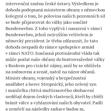
intervenční změnu české ústavy. Výsledkem je
dohoda podepsaná ministrem obrany s německou
kolegyní o tom, že polovina našich pozemních sil
se bude připravovat do války jako součást
Bundeswehru. Z toho vyplývá i nasazení v rámci
Bundeswehru, jehož nejvyšším velitelem je
německý prezident. Je třeba zdůraznit, že tato
dohoda nespadá do rámce spolupráce armád
v rámci NATO. Současná protinárodní vláda tak
může poslat naše občany do bratrovražedné války
s Ruskem pro cizácké zájmy, aniž by se ohlížela
na sněmovnu a senát, natož na názor občanů.
Ministr obrany, vojenský a bezpečnostní
analfabet a herec Stropnický, jeho zelený syn
i manželka chtivá multirasového obohacení
nedělají dojem českých vlastenců, kteří by chtěli
bránit válce a vyhlazování našich obyvatel. Padlí
a zemřelí na následky radiace budou m,