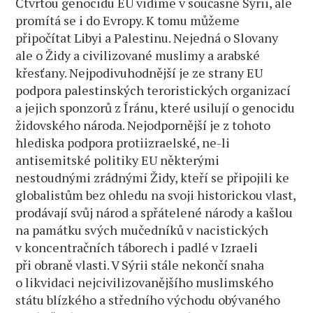
Čtvrtou genocidu EU vidíme v současné Sýrii, ale
promítá se i do Evropy. K tomu můžeme
připočítat Libyi a Palestinu. Nejedná o Slovany
ale o Židy a civilizované muslimy a arabské
křesťany. Nejpodivuhodnější je ze strany EU
podpora palestinských teroristických organizací
a jejich sponzorů z Íránu, které usilují o genocidu
židovského národa. Nejodpornější je z tohoto
hlediska podpora protiizraelské, ne-li
antisemitské politiky EU některými
nestoudnými zrádnými Židy, kteří se připojili ke
globalistům bez ohledu na svoji historickou vlast,
prodávají svůj národ a spřátelené národy a kašlou
na památku svých mučedníků v nacistických
v koncentračních táborech i padlé v Izraeli
při obraně vlasti. V Sýrii stále nekončí snaha
o likvidaci nejcivilizovanějšího muslimského
státu blízkého a středního východu obývaného