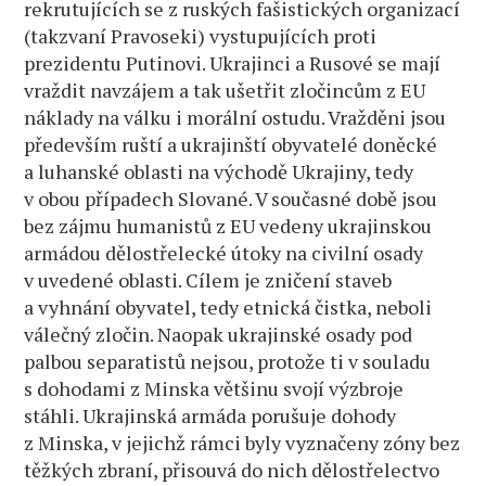
rekrutujících se z ruských fašistických organizací
(takzvaní Pravoseki) vystupujících proti
prezidentu Putinovi. Ukrajinci a Rusové se mají
vraždit navzájem a tak ušetřit zločincům z EU
náklady na válku i morální ostudu. Vražděni jsou
především ruští a ukrajinští obyvatelé doněcké
a luhanské oblasti na východě Ukrajiny, tedy
v obou případech Slované. V současné době jsou
bez zájmu humanistů z EU vedeny ukrajinskou
armádou dělostřelecké útoky na civilní osady
v uvedené oblasti. Cílem je zničení staveb
a vyhnání obyvatel, tedy etnická čistka, neboli
válečný zločin. Naopak ukrajinské osady pod
palbou separatistů nejsou, protože ti v souladu
s dohodami z Minska většinu svojí výzbroje
stáhli. Ukrajinská armáda porušuje dohody
z Minska, v jejichž rámci byly vyznačeny zóny bez
těžkých zbraní, přisouvá do nich dělostřelectvo