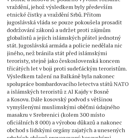
vraždění, jehož výsledkem byly především
etnické čistky a vraždění Srbů. Přitom
jugoslávská vláda se pouze pokoušela prosadit
dodržování zákonů a udržet proti zájmům
globalistů a jejich islámských přátel jednotný
stát. Jugoslávská armáda a policie nedělala nic
jiného, než bránila stát před islámskými
teroristy, stejně jako československá koncem
třicátých let v boji proti sudeťáckým teroristům.
Výsledkem tažení na Balkáně byla nakonec
spolupráce bombardovacího letectva států NATO
a islámských teroristů z Al Kajdy v Bosně
a Kosovu. Dále kosovský podvod s většinou
vymyšlenými muslimskými oběťmi údajného
masakru v Srebrenici (kolem 300 místo
oficiálních 8 000) a výrobou důkazů a nakonec
obchod s lidskými orgány zajatých a unesených
srbských občanů provozovaný kosovskými