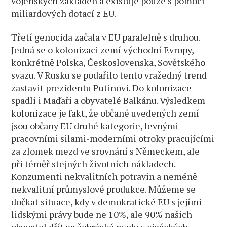
vojenských základen a existuje pouze s pomocí
miliardových dotací z EU.
Třetí genocida začala v EU paralelně s druhou.
Jedná se o kolonizaci zemí východní Evropy,
konkrétně Polska, Československa, Sovětského
svazu. V Rusku se podařilo tento vražedný trend
zastavit prezidentu Putinovi. Do kolonizace
spadli i Maďaři a obyvatelé Balkánu. Výsledkem
kolonizace je fakt, že občané uvedených zemí
jsou občany EU druhé kategorie, levnými
pracovními silami-moderními otroky pracujícími
za zlomek mezd ve srovnání s Německem, ale
při téměř stejných životních nákladech.
Konzumenti nekvalitních potravin a neméně
nekvalitní průmyslové produkce. Můžeme se
dočkat situace, kdy v demokratické EU s jejími
lidskými právy bude ne 10%, ale 90% našich