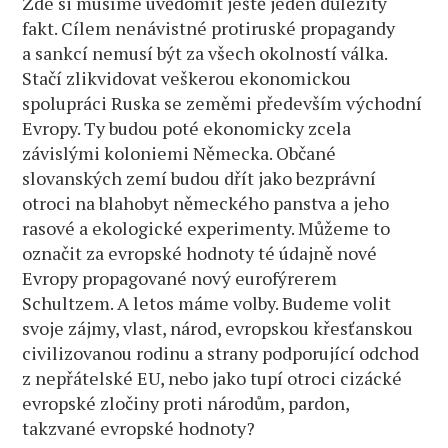
Zde si musíme uvědomit ještě jeden důležitý
fakt. Cílem nenávistné protiruské propagandy
a sankcí nemusí být za všech okolností válka.
Stačí zlikvidovat veškerou ekonomickou
spolupráci Ruska se zeměmi především východní
Evropy. Ty budou poté ekonomicky zcela
závislými koloniemi Německa. Občané
slovanských zemí budou dřít jako bezprávní
otroci na blahobyt německého panstva a jeho
rasové a ekologické experimenty. Můžeme to
označit za evropské hodnoty té údajně nové
Evropy propagované nový eurofýrerem
Schultzem. A letos máme volby. Budeme volit
svoje zájmy, vlast, národ, evropskou křesťanskou
civilizovanou rodinu a strany podporující odchod
z nepřátelské EU, nebo jako tupí otroci cizácké
evropské zločiny proti národům, pardon,
takzvané evropské hodnoty?