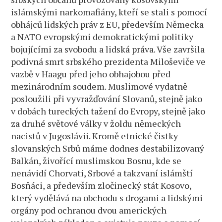
islámskými narkomafiány, kteří se stali s pomocí
obhájců lidských práv z EU, především Německa
a NATO evropskými demokratickými politiky
bojujícími za svobodu a lidská práva. Vše završila
podivná smrt srbského prezidenta Miloševiče ve
vazbě v Haagu před jeho obhajobou před
mezinárodním soudem. Muslimové vydatně
posloužili při vyvražďování Slovanů, stejně jako
v dobách tureckých tažení do Evropy, stejně jako
za druhé světové války v žoldu německých
nacistů v Jugoslávii. Kromě etnické čistky
slovanských Srbů máme dodnes destabilizovaný
Balkán, živořící muslimskou Bosnu, kde se
nenávidí Chorvati, Srbové a takzvaní islámští
Bosňáci, a především zločinecký stát Kosovo,
který vydělává na obchodu s drogami a lidskými
orgány pod ochranou dvou amerických