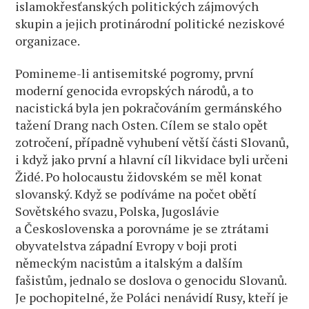
islamokřesťanských politických zájmových
skupin a jejich protinárodní politické neziskové
organizace.
Pomineme-li antisemitské pogromy, první
moderní genocida evropských národů, a to
nacistická byla jen pokračováním germánského
tažení Drang nach Osten. Cílem se stalo opět
zotročení, případně vyhubení větší části Slovanů,
i když jako první a hlavní cíl likvidace byli určeni
Židé. Po holocaustu židovském se měl konat
slovanský. Když se podíváme na počet obětí
Sovětského svazu, Polska, Jugoslávie
a Československa a porovnáme je se ztrátami
obyvatelstva západní Evropy v boji proti
německým nacistům a italským a dalším
fašistům, jednalo se doslova o genocidu Slovanů.
Je pochopitelné, že Poláci nenávidí Rusy, kteří je