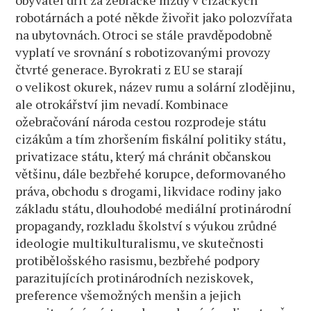
obyvatel dřít za žebrácké mzdy v cizáckých
robotárnách a poté někde živořit jako polozvířata
na ubytovnách. Otroci se stále pravděpodobně
vyplatí ve srovnání s robotizovanými provozy
čtvrté generace. Byrokrati z EU se starají
o velikost okurek, název rumu a solární zlodějinu,
ale otrokářství jim nevadí. Kombinace
ožebračování národa cestou rozprodeje státu
cizákům a tím zhoršením fiskální politiky státu,
privatizace státu, který má chránit občanskou
většinu, dále bezbřehé korupce, deformovaného
práva, obchodu s drogami, likvidace rodiny jako
základu státu, dlouhodobé mediální protinárodní
propagandy, rozkladu školství s výukou zrůdné
ideologie multikulturalismu, ve skutečnosti
protibělošského rasismu, bezbřehé podpory
parazitujících protinárodních neziskovek,
preference všemožných menšin a jejich