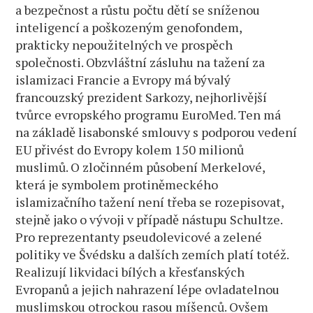
a bezpečnost a růstu počtu dětí se sníženou
inteligencí a poškozeným genofondem,
prakticky nepoužitelných ve prospěch
společnosti. Obzvláštní zásluhu na tažení za
islamizaci Francie a Evropy má bývalý
francouzský prezident Sarkozy, nejhorlivější
tvůrce evropského programu EuroMed. Ten má
na základě lisabonské smlouvy s podporou vedení
EU přivést do Evropy kolem 150 milionů
muslimů. O zločinném působení Merkelové,
která je symbolem protiněmeckého
islamizačního tažení není třeba se rozepisovat,
stejně jako o vývoji v případě nástupu Schultze.
Pro reprezentanty pseudolevicové a zelené
politiky ve Švédsku a dalších zemích platí totéž.
Realizují likvidaci bílých a křesťanských
Evropanů a jejich nahrazení lépe ovladatelnou
muslimskou otrockou rasou míšenců. Ovšem