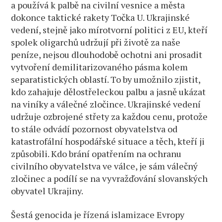
a používá k palbě na civilní vesnice a města
dokonce taktické rakety Točka U. Ukrajinské
vedení, stejně jako mírotvorní politici z EU, kteří
spolek oligarchů udržují při životě za naše
peníze, nejsou dlouhodobě ochotni ani prosadit
vytvoření demilitarizovaného pásma kolem
separatistických oblastí. To by umožnilo zjistit,
kdo zahajuje dělostřeleckou palbu a jasně ukázat
na viníky a válečné zločince. Ukrajinské vedení
udržuje ozbrojené střety za každou cenu, protože
to stále odvádí pozornost obyvatelstva od
katastrofální hospodářské situace a těch, kteří ji
způsobili. Kdo brání opatřením na ochranu
civilního obyvatelstva ve válce, je sám válečný
zločinec a podílí se na vyvražďování slovanských
obyvatel Ukrajiny.
Šestá genocida je řízená islamizace Evropy