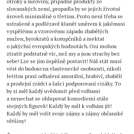
otroky a suroviny, případně produkty ze
slovanských zemí, propadla by se jejich životní
úroveň minimálně o třetinu. Proto není třeba se
ustrašeně a podlézavě klanět směrem k jakémusi
vyspělému a vzorovému západu zbabělých
mužen, byrokratů a korupčníků a mektat
o jakýchsi evropských hodnotách. Oni mohou
ztratit podstatně víc, než my a jsou strachy bez
sebe! Lze se jim úspěšně postavit! Náš stát musí
vést do budoucna vlastenecké osobnosti, nikoli
letitou praxí odhalení amorální, hrabiví, zbabělí
a prodejní zrádci a šašci podporovaní cizáky. To
by si měl každý uvědomit před volbami
a nenechat se ohlupovat komediemi stále
stejných figurek! Každý by měl k volbám jít!
Každý by měl volit svoje zájmy a zájmy občanské
většiny!