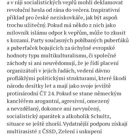
a v ráji socialistických vepřů mohli deklamovat
revoluční hesla od rána do večera. Inspirativní
příklad pro české neziskovkáře, jak být aspoň
trochu užitečný. Pokud má někdo z nich jako
milovník islámu odpor k vepřům, může to zkusit
s kozami. Party současných poblbaných puberťáků
a puberťaček bojujících za úchylné evropské
hodnoty typu multikulturalismu, či společné
záchody si ani neuvědomují, že je řídí placení
organizátoři v jejich řadách, vedení dávno
profláklými politickými strukturami, které škodí
národu desítky let a mají jako svoje jeviště
protinárodní ČT 24. Pokud se stane německým
kancléřem arogantní, agresivní, omezený
a nevzdělaný, dokonce ani nevyučený,
socialistický aparátek a alkoholik Schultz,
situace se ještě zhorší. Vydatnější podporu získají
multirasisté z ČSSD, Zelení i uskupení