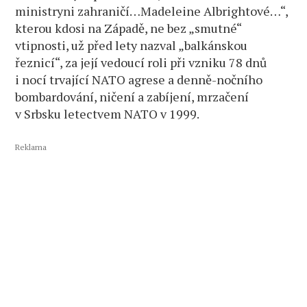
ministryni zahraničí…Madeleine Albrightové…“,
kterou kdosi na Západě, ne bez „smutné“
vtipnosti, už před lety nazval „balkánskou
řeznicí“, za její vedoucí roli při vzniku 78 dnů
i nocí trvající NATO agrese a denně-nočního
bombardování, ničení a zabíjení, mrzačení
v Srbsku letectvem NATO v 1999.
Reklama