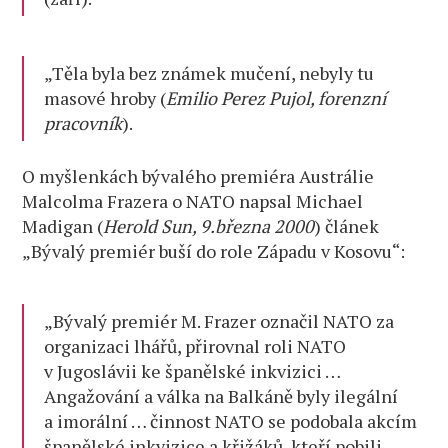
„Těla byla bez známek mučení, nebyly tu
masové hroby (
Emilio Perez Pujol, forenzní
pracovník
).
O myšlenkách bývalého premiéra Austrálie
Malcolma Frazera o NATO napsal Michael
Madigan (
Herold Sun, 9.března 2000
) článek
„Bývalý premiér buší do role Západu v Kosovu“:
„Bývalý premiér M. Frazer označil NATO za
organizaci lhářů, přirovnal roli NATO
v Jugoslávii ke španělské inkvizici …
Angažování a válka na Balkáně byly ilegální
a imorální … činnost NATO se podobala akcím
španělské inkvizice a křižáků, kteří pobili