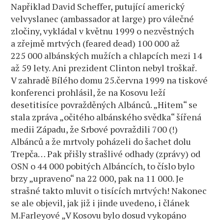
Napřiklad David Scheffer, putující americký
velvyslanec (ambassador at large) pro válečné
zločiny, vykládal v květnu 1999 o nezvěstných
a zřejmě mrtvých (feared dead) 100 000 až
225 000 albánských mužích a chlapcích mezi 14
až 59 lety. Ani prezident Clinton nebyl troškař.
V zahradě Bílého domu 25.června 1999 na tiskové
konferenci prohlásil, že na Kosovu leží
desetitisíce povražděných Albánců. „Hitem“ se
stala zpráva „očitého albánského svědka“ šířená
medii Západu, že Srbové povraždili 700 (!)
Albánců a že mrtvoly poházeli do šachet dolu
Trepča… Pak přišly strašlivé odhady (zprávy) od
OSN o 44 000 pobitých Albáncích, to číslo bylo
brzy „upraveno“ na 22 000, pak na 11 000. Je
strašné takto mluvit o tisících mrtvých! Nakonec
se ale objevil, jak již i jinde uvedeno, i článek
M.Farleyové „V Kosovu bylo dosud vykopáno