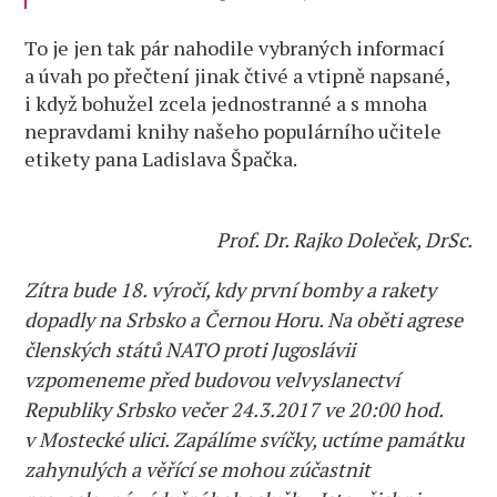
To je jen tak pár nahodile vybraných informací
a úvah po přečtení jinak čtivé a vtipně napsané,
i když bohužel zcela jednostranné a s mnoha
nepravdami knihy našeho populárního učitele
etikety pana Ladislava Špačka.
Prof. Dr. Rajko Doleček, DrSc.
Zítra bude 18. výročí, kdy první bomby a rakety
dopadly na Srbsko a Černou Horu. Na oběti agrese
členských států NATO proti Jugoslávii
vzpomeneme před budovou velvyslanectví
Republiky Srbsko večer 24.3.2017 ve 20:00 hod.
v Mostecké ulici. Zapálíme svíčky, uctíme památku
zahynulých a věřící se mohou zúčastnit