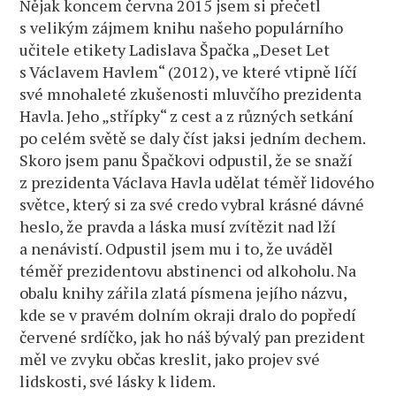
Nějak koncem června 2015 jsem si přečetl
s velikým zájmem knihu našeho populárního
učitele etikety Ladislava Špačka „Deset Let
s Václavem Havlem“ (2012), ve které vtipně líčí
své mnohaleté zkušenosti mluvčího prezidenta
Havla. Jeho „střípky“ z cest a z různých setkání
po celém světě se daly číst jaksi jedním dechem.
Skoro jsem panu Špačkovi odpustil, že se snaží
z prezidenta Václava Havla udělat téměř lidového
světce, který si za své credo vybral krásné dávné
heslo, že pravda a láska musí zvítězit nad lží
a nenávistí. Odpustil jsem mu i to, že uváděl
téměř prezidentovu abstinenci od alkoholu. Na
obalu knihy zářila zlatá písmena jejího názvu,
kde se v pravém dolním okraji dralo do popředí
červené srdíčko, jak ho náš bývalý pan prezident
měl ve zvyku občas kreslit, jako projev své
lidskosti, své lásky k lidem.