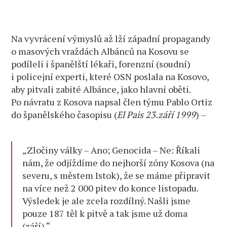
Na vyvrácení výmyslů až lží západní propagandy
o masových vraždách Albánců na Kosovu se
podíleli i španělští lékaři, forenzní (soudní)
i policejní experti, které OSN poslala na Kosovo,
aby pitvali zabité Albánce, jako hlavní oběti.
Po návratu z Kosova napsal člen týmu Pablo Ortiz
do španělského časopisu (
El Pais 23.září 1999
) –
„Zločiny války – Ano; Genocida – Ne: Říkali
nám, že odjíždíme do nejhorší zóny Kosova (na
severu, s městem Istok), že se máme připravit
na více než 2 000 pitev do konce listopadu.
Výsledek je ale zcela rozdílný. Našli jsme
pouze 187 těl k pitvě a tak jsme už doma
(září).“