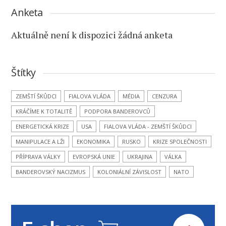
Anketa
Aktuálně není k dispozici žádná anketa
Štítky
ZEMŠTÍ ŠKŮDCI
FIALOVA VLÁDA
MÉDIA
CENZURA
KRÁČÍME K TOTALITĚ
PODPORA BANDEROVCŮ
ENERGETICKÁ KRIZE
USA
FIALOVA VLÁDA - ZEMŠTÍ ŠKŮDCI
MANIPULACE A LŽI
EKONOMIKA
RUSKO
KRIZE SPOLEČNOSTI
PŘÍPRAVA VÁLKY
EVROPSKÁ UNIE
UKRAJINA
VÁLKA
BANDEROVSKÝ NACIZMUS
KOLONIÁLNÍ ZÁVISLOST
NATO