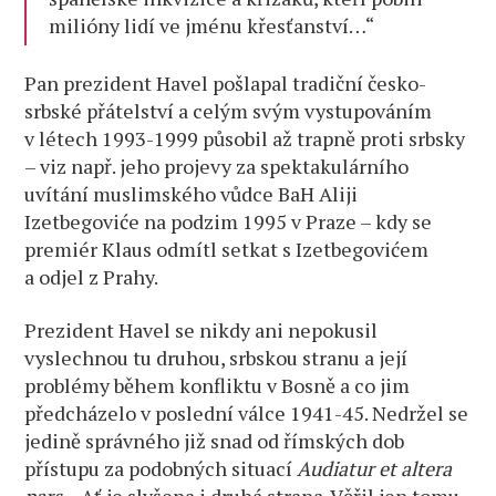
milióny lidí ve jménu křesťanství…“
Pan prezident Havel pošlapal tradiční česko-
srbské přátelství a celým svým vystupováním
v létech 1993-1999 působil až trapně proti srbsky
– viz např. jeho projevy za spektakulárního
uvítání muslimského vůdce BaH Aliji
Izetbegoviće na podzim 1995 v Praze – kdy se
premiér Klaus odmítl setkat s Izetbegovićem
a odjel z Prahy.
Prezident Havel se nikdy ani nepokusil
vyslechnou tu druhou, srbskou stranu a její
problémy během konfliktu v Bosně a co jim
předcházelo v poslední válce 1941-45. Nedržel se
jedině správného již snad od římských dob
přístupu za podobných situací
Audiatur et altera
pars
– Ať je slyšena i druhá strana. Věřil jen tomu,