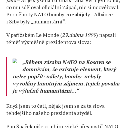
co mu sděloval oficiální Západ, nic si neověřoval.
Pro něho ty NATO bomby co zabíjely i Albánce
i Srby byly „humanitární“.
V pařížském Le Monde (
29.dubna 1999
) napsali
téměř výsměšně prezidentova slova:
„Během zásahu NATO na Kosovu se
domnívám, že existuje element, který
nelze popřít: nálety, bomby, nebyly
vyvolány hmotným zájmem .Jejich povaha
je výlučně humanitární…“
Když jsem to četl, nějak jsem se za ta slova
tehdejšího našeho prezidenta styděl.
Pan Špaček píše o „chirurgické přesnosti“ NATO