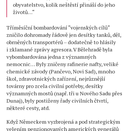
obyvatelstvo, kolik neštěstí přináší do jeho
životů…“
Tříměsíční bombardování “vojenských cílů“
zničilo dohromady řádově jen desítky tanků, děl,
obrněných transportérů – dodatečně to hlásily
i zklamané zprávy agresora. V Bělehradě byla
vybombardována jedna z významných
nemocnic… Byly zničeny rafinerie nafty, veliké
chemické závody (Pančevo, Novi Sad), mnoho
škol, zdravotnických zařízení, nejrůznější
továrny pro zcela civilní potřeby, desítky
významných mostů (např. tři u Nového Sadu přes
Dunaj), byly postiženy řady civilních čtvrtí,
některé cesty, atd.
Když Německem vyzbrojená a pod strategickým
velením penzionovaných amerických generálů