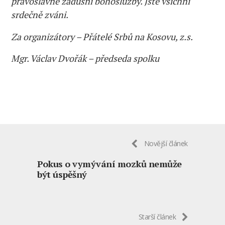
pravoslavné zádušní bohoslužby. Jste všichni
srdečně zváni.
Za organizátory – Přátelé Srbů na Kosovu, z.s.
Mgr. Václav Dvořák – předseda spolku
Novější článek
Pokus o vymývání mozků nemůže
být úspěšný
Starší článek