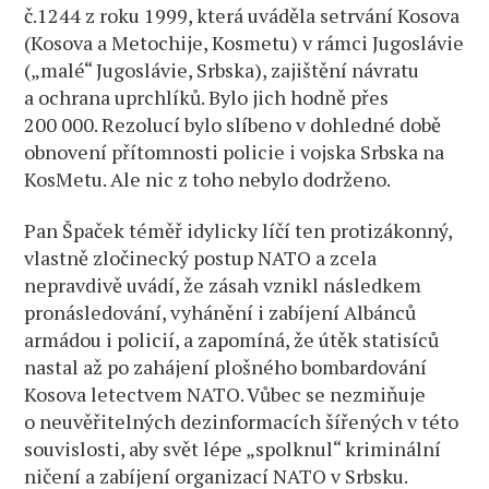
č.1244 z roku 1999, která uváděla setrvání Kosova
(Kosova a Metochije, Kosmetu) v rámci Jugoslávie
(„malé“ Jugoslávie, Srbska), zajištění návratu
a ochrana uprchlíků. Bylo jich hodně přes
200 000. Rezolucí bylo slíbeno v dohledné době
obnovení přítomnosti policie i vojska Srbska na
KosMetu. Ale nic z toho nebylo dodrženo.
Pan Špaček téměř idylicky líčí ten protizákonný,
vlastně zločinecký postup NATO a zcela
nepravdivě uvádí, že zásah vznikl následkem
pronásledování, vyhánění i zabíjení Albánců
armádou i policií, a zapomíná, že útěk statisíců
nastal až po zahájení plošného bombardování
Kosova letectvem NATO. Vůbec se nezmiňuje
o neuvěřitelných dezinformacích šířených v této
souvislosti, aby svět lépe „spolknul“ kriminální
ničení a zabíjení organizací NATO v Srbsku.