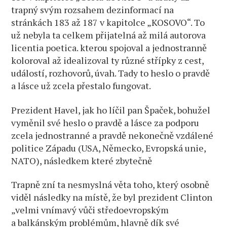
trapný svým rozsahem dezinformací na
stránkách 183 až 187 v kapitolce „KOSOVO“. To
už nebyla ta celkem přijatelná až milá autorova
licentia poetica. kterou spojoval a jednostranně
koloroval až idealizoval ty různé střípky z cest,
událostí, rozhovorů, úvah. Tady to heslo o pravdě
a lásce už zcela přestalo fungovat.
Prezident Havel, jak ho líčil pan Špaček, bohužel
vyměnil své heslo o pravdě a lásce za podporu
zcela jednostranné a pravdě nekonečně vzdálené
politice Západu (USA, Německo, Evropská unie,
NATO), následkem které zbytečně
Trapně zní ta nesmyslná věta toho, který osobně
viděl následky na místě, že byl prezident Clinton
„velmi vnímavý vůči středoevropským
a balkánským problémům, hlavně dík své