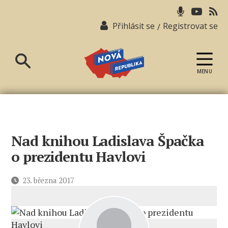
Přihlásit se
Registrovat se
/
MENU
Nová
republika
Nad knihou Ladislava Špačka
o prezidentu Havlovi
Datum
23. března 2017
příspěvku