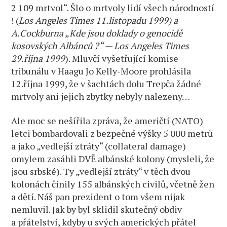
2 109 mrtvol“. Šlo o mrtvoly lidí všech národností
! (
Los Angeles Times 11.listopadu 1999) a
A.Cockburna „Kde jsou doklady o genocidě
kosovských Albánců ?“ — Los Angeles Times
29.října 1999
). Mluvčí vyšetřující komise
tribunálu v Haagu Jo Kelly-Moore prohlásila
12.října 1999, že v šachtách dolu Trepča žádné
mrtvoly ani jejich zbytky nebyly nalezeny…
Ale moc se nešířila zpráva, že američtí (NATO)
letci bombardovali z bezpečné výšky 5 000 metrů
a jako „vedlejší ztráty“ (collateral damage)
omylem zasáhli DVĚ albánské kolony (mysleli, že
jsou srbské). Ty „vedlejší ztráty“ v těch dvou
kolonách činily 155 albánských civilů, včetně žen
a dětí. Náš pan prezident o tom všem nijak
nemluvil. Jak by byl sklidil skutečný obdiv
a přátelství, kdyby u svých amerických přátel