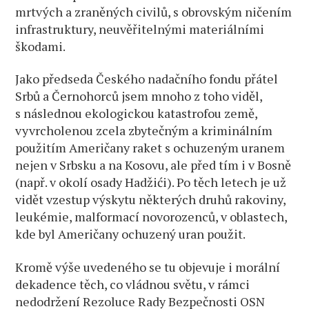
mrtvých a zraněných civilů, s obrovským ničením
infrastruktury, neuvěřitelnými materiálními
škodami.
Jako předseda Českého nadačního fondu přátel
Srbů a Černohorců jsem mnoho z toho viděl,
s následnou ekologickou katastrofou země,
vyvrcholenou zcela zbytečným a kriminálním
použitím Američany raket s ochuzeným uranem
nejen v Srbsku a na Kosovu, ale před tím i v Bosně
(např. v okolí osady Hadžići). Po těch letech je už
vidět vzestup výskytu některých druhů rakoviny,
leukémie, malformací novorozenců, v oblastech,
kde byl Američany ochuzený uran použit.
Kromě výše uvedeného se tu objevuje i morální
dekadence těch, co vládnou světu, v rámci
nedodržení Rezoluce Rady Bezpečnosti OSN