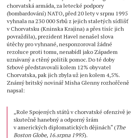
chorvatská armáda, za letecké podpory
(bombardování) NATO, před 20 lety v srpnu 1995
vyhnala na 230 000 Srbů z jejich staletých sídlišť
v Chorvatsku (Kninska Krajina) a přes tisíc jich
povraždila), prezident Havel nenašel slova
útěchy pro vyhnané, nesponzoroval žádné
rezoluce proti tomu, nenabídl jako Západem
uznávaný a ctěný politik pomoc. Do té doby
Srbové představovali kolem 12% obyvatel
Chorvatska, pak jich zbyla už jen kolem 4,5%.
Známý britský novinář Misha Glenny rozhořčeně
napsal:
„Role Spojených států v chorvatské ofenzivě je
skutečně hanebný a odporný šrám
v amerických diplomatických dějinách“ (
The
Boston Globe, 16.srpna 1995
).