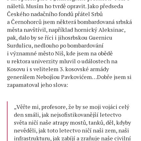
náletů. Musím ho tvrdě opravit. Jako předseda
Českého nadačního fondů přátel Srbů
a Černohorců jsem některá bombardovaná srbská
města navštívil, například hornický Aleksinac,
pak, dalo by se říci i jihosrbskou Guernicu
Surdulicu, nedlouho po bombardování
i významné město Niš, kde jsem na obědě
u rektora univerzity mluvil o událostech na
Kosovu i s velitelem 3. kosovské armády
generálem Nebojšou Pavkovićem…Dobře jsem si
zapamatoval jeho slova:
„Věřte mi, profesore, že by se moji vojáci celý
den smáli, jak nejsofistikovanější letectvo
světa ničí naše atrapy mostů, tanků, děl, kdyby
nevěděli, jak toto letectvo ničí naši zem, naši
infrastrukturu, jak zabíjí a zraňuje naše civilní