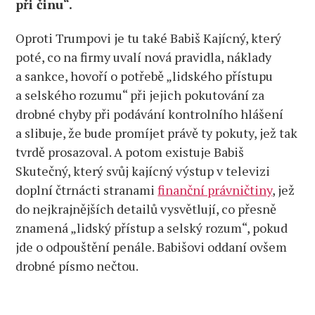
při činu“.
Oproti Trumpovi je tu také Babiš Kajícný, který
poté, co na firmy uvalí nová pravidla, náklady
a sankce, hovoří o potřebě „lidského přístupu
a selského rozumu“ při jejich pokutování za
drobné chyby při podávání kontrolního hlášení
a slibuje, že bude promíjet právě ty pokuty, jež tak
tvrdě prosazoval. A potom existuje Babiš
Skutečný, který svůj kajícný výstup v televizi
doplní čtrnácti stranami
finanční právničtiny
, jež
do nejkrajnějších detailů vysvětlují, co přesně
znamená „lidský přístup a selský rozum“, pokud
jde o odpouštění penále. Babišovi oddaní ovšem
drobné písmo nečtou.