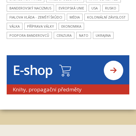
BANDEROVSKÝ NACIZMUS
EVROPSKÁ UNIE
USA
RUSKO
FIALOVA VLÁDA - ZEMŠTÍ ŠKŮDCI
MÉDIA
KOLONIÁLNÍ ZÁVISLOST
VÁLKA
PŘÍPRAVA VÁLKY
EKONOMIKA
PODPORA BANDEROVCŮ
CENZURA
NATO
UKRAJINA
E-shop
Knihy, propagační předměty