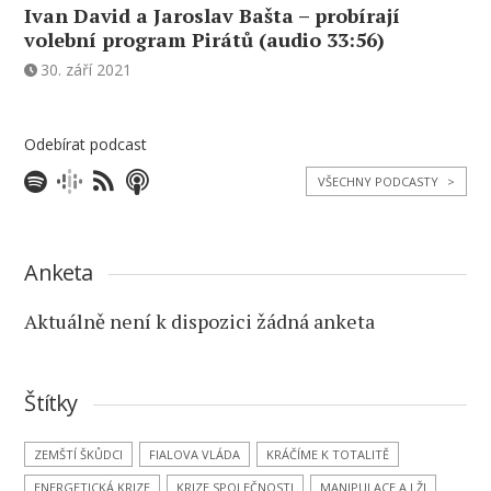
Ivan David a Jaroslav Bašta – probírají
volební program Pirátů (audio 33:56)
30. září 2021
Odebírat podcast
VŠECHNY PODCASTY
>
Anketa
Aktuálně není k dispozici žádná anketa
Štítky
ZEMŠTÍ ŠKŮDCI
FIALOVA VLÁDA
KRÁČÍME K TOTALITĚ
ENERGETICKÁ KRIZE
KRIZE SPOLEČNOSTI
MANIPULACE A LŽI