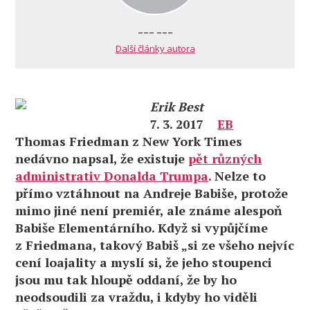
--- ---
Další články autora
Erik Best
7. 3. 2017
EB
Thomas Friedman z New York Times
nedávno napsal, že existuje
pět různých
administrativ Donalda Trumpa
. Nelze to
přímo vztáhnout na Andreje Babiše, protože
mimo jiné není premiér, ale známe alespoň
Babiše Elementárního. Když si vypůjčíme
z Friedmana, takový Babiš „si ze všeho nejvíc
cení loajality a myslí si, že jeho stoupenci
jsou mu tak hloupě oddaní, že by ho
neodsoudili za vraždu, i kdyby ho viděli