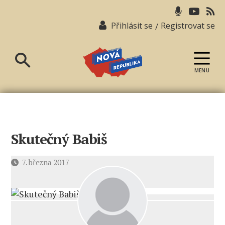
Přihlásit se
Registrovat se
/
MENU
Nová
republika
Skutečný Babiš
Datum
7. března 2017
příspěvku