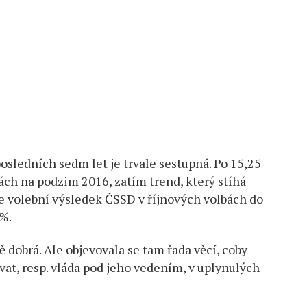
osledních sedm let je trvale sestupná. Po 15,25
ách na podzim 2016, zatím trend, který stíhá
že volební výsledek ČSSD v říjnových volbách do
%.
 dobrá. Ale objevovala se tam řada věcí, coby
ovat, resp. vláda pod jeho vedením, v uplynulých