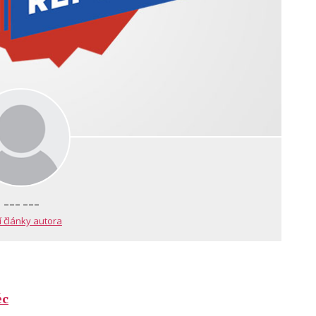
--- ---
í články autora
ěc