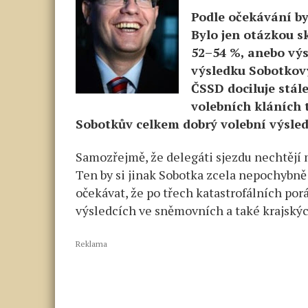
Podle očekávání by
Bylo jen otázkou s
52–54 %, anebo výs
výsledku Sobotkovy
ČSSD dociluje stále
volebních kláních t
Sobotkův celkem dobrý volební výsle
Samozřejmě, že delegáti sjezdu nechtějí
Ten by si jinak Sobotka zcela nepochybně
očekávat, že po třech katastrofálních po
výsledcích ve sněmovních a také krajský
Reklama