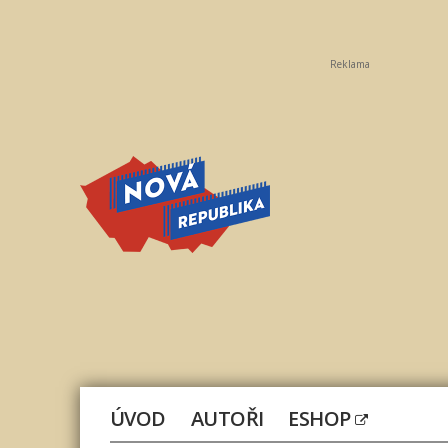
Reklama
Nová
republika
ÚVOD
AUTOŘI
ESHOP