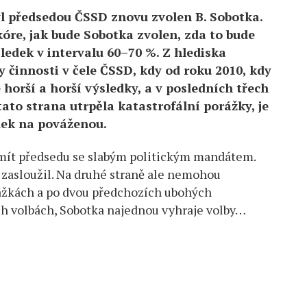
l předsedou ČSSD znovu zvolen B. Sobotka.
kóre, jak bude Sobotka zvolen, zda to bude
ledek v intervalu 60–70 %. Z hlediska
 činnosti v čele ČSSD, kdy od roku 2010, kdy
 horší a horší výsledky, a v posledních třech
ato strana utrpěla katastrofální porážky, je
dek na pováženou.
 mít předsedu se slabým politickým mandátem.
 zasloužil. Na druhé straně ale nemohou
rážkách a po dvou předchozích ubohých
ch volbách, Sobotka najednou vyhraje volby…