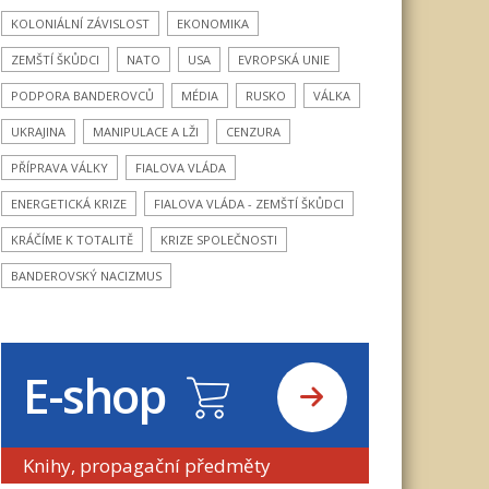
KOLONIÁLNÍ ZÁVISLOST
EKONOMIKA
ZEMŠTÍ ŠKŮDCI
NATO
USA
EVROPSKÁ UNIE
PODPORA BANDEROVCŮ
MÉDIA
RUSKO
VÁLKA
UKRAJINA
MANIPULACE A LŽI
CENZURA
PŘÍPRAVA VÁLKY
FIALOVA VLÁDA
ENERGETICKÁ KRIZE
FIALOVA VLÁDA - ZEMŠTÍ ŠKŮDCI
KRÁČÍME K TOTALITĚ
KRIZE SPOLEČNOSTI
BANDEROVSKÝ NACIZMUS
E-shop
Knihy, propagační předměty