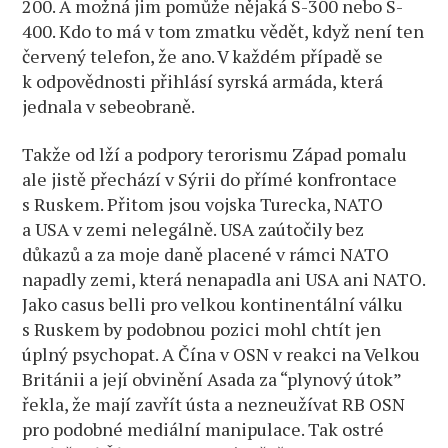
200. A možná jim pomůže nějaká S-300 nebo S-
400. Kdo to má v tom zmatku vědět, když není ten
červený telefon, že ano. V každém případě se
k odpovědnosti přihlásí syrská armáda, která
jednala v sebeobraně.
Takže od lží a podpory terorismu Západ pomalu
ale jistě přechází v Sýrii do přímé konfrontace
s Ruskem. Přitom jsou vojska Turecka, NATO
a USA v zemi nelegálně. USA zaútočily bez
důkazů a za moje daně placené v rámci NATO
napadly zemi, která nenapadla ani USA ani NATO.
Jako casus belli pro velkou kontinentální válku
s Ruskem by podobnou pozici mohl chtít jen
úplný psychopat. A Čína v OSN v reakci na Velkou
Británii a její obvinění Asada za “plynový útok”
řekla, že mají zavřít ústa a nezneužívat RB OSN
pro podobné mediální manipulace. Tak ostré