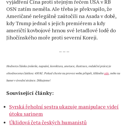
vyjádření Čína proti stejným řečem USA v RB
OSN zatím neměla. Ale třeba je překvapilo, že
Američané nelegálně zaútočili na Asada v době,
kdy Trump jednal s jejich premiérem a kdy
američtí kovbojové hrnou své letadlové lodě do
Jihočínského moře proti severní Koreji.
– – –
Hodnota článku (rešerše, napsání, korektura, anotace, ilustrace, redakční práce) je
ohodnocena částkou: 450 Kč. Pokud chcete na provoz webu přispět, klikněte
zde
, nebo na
baner v úvodní stránce. Děkujeme!
Související články:
Syrská řeholní sestra ukazuje manipulace videí
útoku sarinem
Úklidová četa českých humanistů