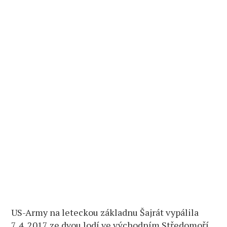
US-Army na leteckou základnu Šajrát vypálila
7. 4. 2017 ze dvou lodí ve východním Středomoří