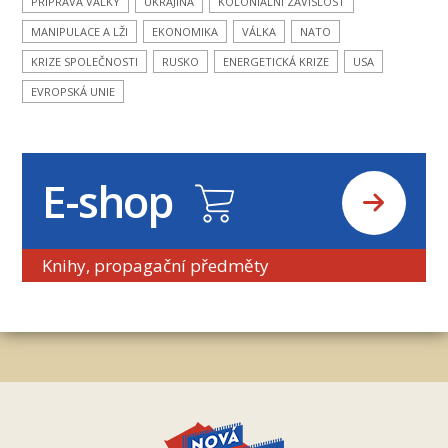
PŘÍPRAVA VÁLKY
UKRAJINA
KOLONIÁLNÍ ZÁVISLOST
MANIPULACE A LŽI
EKONOMIKA
VÁLKA
NATO
KRIZE SPOLEČNOSTI
RUSKO
ENERGETICKÁ KRIZE
USA
EVROPSKÁ UNIE
E-shop
Knihy, propagační předměty