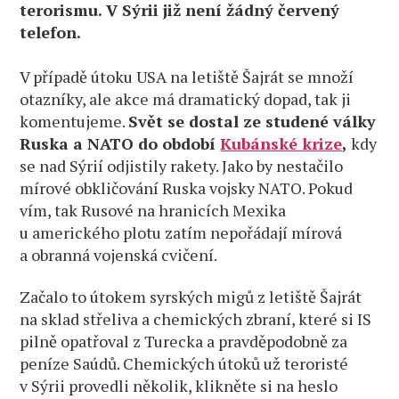
terorismu. V Sýrii již není žádný červený
telefon.
V případě útoku USA na letiště Šajrát se množí
otazníky, ale akce má dramatický dopad, tak ji
komentujeme.
Svět se dostal ze studené války
Ruska a NATO do období
Kubánské krize
,
kdy
se nad Sýrií odjistily rakety. Jako by nestačilo
mírové obkličování Ruska vojsky NATO. Pokud
vím, tak Rusové na hranicích Mexika
u amerického plotu zatím nepořádají mírová
a obranná vojenská cvičení.
Začalo to útokem syrských migů z letiště Šajrát
na sklad střeliva a chemických zbraní, které si IS
pilně opatřoval z Turecka a pravděpodobně za
peníze Saúdů. Chemických útoků už teroristé
v Sýrii provedli několik, klikněte si na heslo