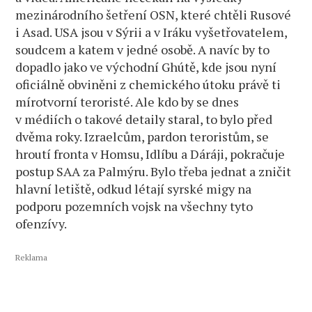
mezinárodního šetření OSN, které chtěli Rusové
i Asad. USA jsou v Sýrii a v Iráku vyšetřovatelem,
soudcem a katem v jedné osobě. A navíc by to
dopadlo jako ve východní Ghútě, kde jsou nyní
oficiálně obviněni z chemického útoku právě ti
mírotvorní teroristé. Ale kdo by se dnes
v médiích o takové detaily staral, to bylo před
dvěma roky. Izraelcům, pardon teroristům, se
hroutí fronta v Homsu, Idlíbu a Dáráji, pokračuje
postup SAA za Palmýru. Bylo třeba jednat a zničit
hlavní letiště, odkud létají syrské migy na
podporu pozemních vojsk na všechny tyto
ofenzívy.
Reklama