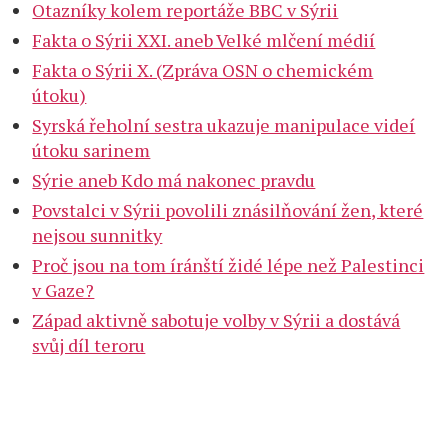
Otazníky kolem reportáže BBC v Sýrii
Fakta o Sýrii XXI. aneb Velké mlčení médií
Fakta o Sýrii X. (Zpráva OSN o chemickém
útoku)
Syrská řeholní sestra ukazuje manipulace videí
útoku sarinem
Sýrie aneb Kdo má nakonec pravdu
Povstalci v Sýrii povolili znásilňování žen, které
nejsou sunnitky
Proč jsou na tom íránští židé lépe než Palestinci
v Gaze?
Západ aktivně sabotuje volby v Sýrii a dostává
svůj díl teroru