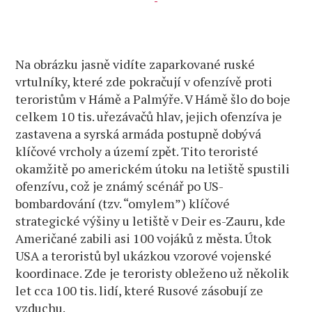
Na obrázku jasně vidíte zaparkované ruské
vrtulníky, které zde pokračují v ofenzívě proti
teroristům v Hámě a Palmýře. V Hámě šlo do boje
celkem 10 tis. uřezávačů hlav, jejich ofenzíva je
zastavena a syrská armáda postupně dobývá
klíčové vrcholy a území zpět. Tito teroristé
okamžitě po americkém útoku na letiště spustili
ofenzívu, což je známý scénář po US-
bombardování (tzv. “omylem”) klíčové
strategické výšiny u letiště v Deir es-Zauru, kde
Američané zabili asi 100 vojáků z města. Útok
USA a teroristů byl ukázkou vzorové vojenské
koordinace. Zde je teroristy obleženo už několik
let cca 100 tis. lidí, které Rusové zásobují ze
vzduchu.