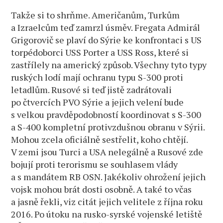
Takže si to shrňme. Američanům, Turkům
a Izraelcům teď zamrzl úsměv. Fregata Admirál
Grigorovič se plaví do Sýrie ke konfrontaci s US
torpédoborci USS Porter a USS Ross, které si
zastřílely na americký způsob. Všechny tyto typy
ruských lodí mají ochranu typu S-300 proti
letadlům. Rusové si teď jistě zadrátovali
po čtvercích PVO Sýrie a jejich velení bude
s velkou pravděpodobností koordinovat s S-300
a S-400 kompletní protivzdušnou obranu v Sýrii.
Mohou zcela oficiálně sestřelit, koho chtějí.
V zemi jsou Turci a USA nelegálně a Rusové zde
bojují proti terorismu se souhlasem vlády
a s mandátem RB OSN. Jakékoliv ohrožení jejich
vojsk mohou brát dosti osobně. A také to včas
a jasně řekli, viz citát jejich velitele z října roku
2016. Po útoku na rusko-syrské vojenské letiště