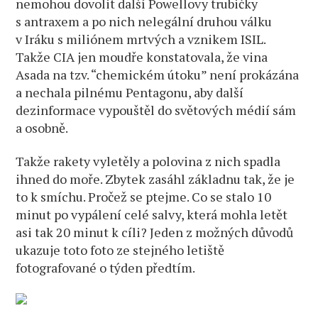
nemohou dovolit další Powellovy trubičky
s antraxem a po nich nelegální druhou válku
v Iráku s miliónem mrtvých a vznikem ISIL.
Takže CIA jen moudře konstatovala, že vina
Asada na tzv. “chemickém útoku” není prokázána
a nechala pilnému Pentagonu, aby další
dezinformace vypouštěl do světových médií sám
a osobně.
Takže rakety vyletěly a polovina z nich spadla
ihned do moře. Zbytek zasáhl základnu tak, že je
to k smíchu. Pročež se ptejme. Co se stalo 10
minut po vypálení celé salvy, která mohla letět
asi tak 20 minut k cíli? Jeden z možných důvodů
ukazuje toto foto ze stejného letiště
fotografované o týden předtím.