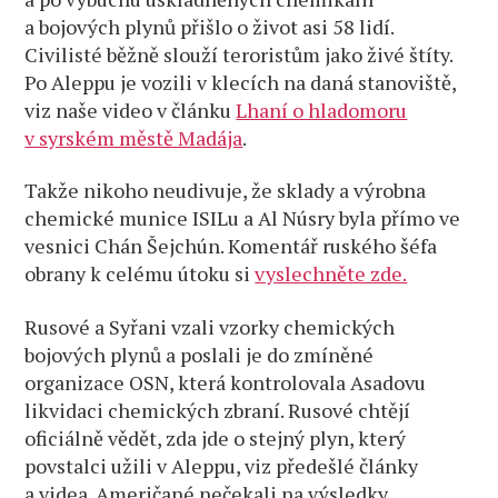
a bojových plynů přišlo o život asi 58 lidí.
Civilisté běžně slouží teroristům jako živé štíty.
Po Aleppu je vozili v klecích na daná stanoviště,
viz naše video v článku
Lhaní o hladomoru
v syrském městě Madája
.
Takže nikoho neudivuje, že sklady a výrobna
chemické munice ISILu a Al Núsry byla přímo ve
vesnici Chán Šejchún. Komentář ruského šéfa
obrany k celému útoku si
vyslechněte zde.
Rusové a Syřani vzali vzorky chemických
bojových plynů a poslali je do zmíněné
organizace OSN, která kontrolovala Asadovu
likvidaci chemických zbraní. Rusové chtějí
oficiálně vědět, zda jde o stejný plyn, který
povstalci užili v Aleppu, viz předešlé články
a videa. Američané nečekali na výsledky