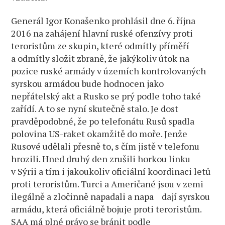
Generál Igor Konašenko prohlásil dne 6. října
2016 na zahájení hlavní ruské ofenzívy proti
teroristům ze skupin, které odmítly příměří
a odmítly složit zbraně, že jakýkoliv útok na
pozice ruské armády v územích kontrolovaných
syrskou armádou bude hodnocen jako
nepřátelský akt a Rusko se prý podle toho také
zařídí. A to se nyní skutečně stalo. Je dost
pravděpodobné, že po telefonátu Rusů spadla
polovina US-raket okamžitě do moře. Jenže
Rusové udělali přesně to, s čím jistě v telefonu
hrozili. Hned druhý den zrušili horkou linku
v Sýrii a tím i jakoukoliv oficiální koordinaci letů
proti teroristům. Turci a Američané jsou v zemi
ilegálně a zločinně napadali a napa dají syrskou
armádu, která oficiálně bojuje proti teroristům.
SAA má plné právo se bránit podle