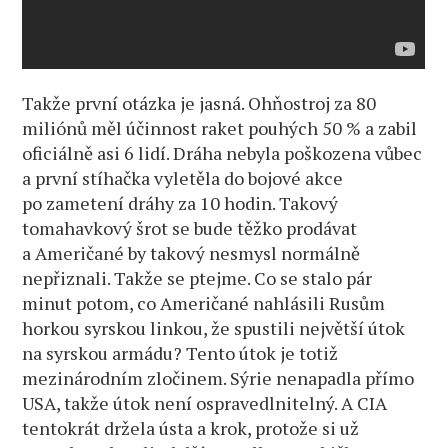
Takže první otázka je jasná. Ohňostroj za 80
miliónů měl účinnost raket pouhých 50 % a zabil
oficiálně asi 6 lidí. Dráha nebyla poškozena vůbec
a první stíhačka vyletěla do bojové akce
po zametení dráhy za 10 hodin. Takový
tomahavkový šrot se bude těžko prodávat
a Američané by takový nesmysl normálně
nepřiznali. Takže se ptejme. Co se stalo pár
minut potom, co Američané nahlásili Rusům
horkou syrskou linkou, že spustili největší útok
na syrskou armádu? Tento útok je totiž
mezinárodním zločinem. Sýrie nenapadla přímo
USA, takže útok není ospravedlnitelný. A CIA
tentokrát držela ústa a krok, protože si už