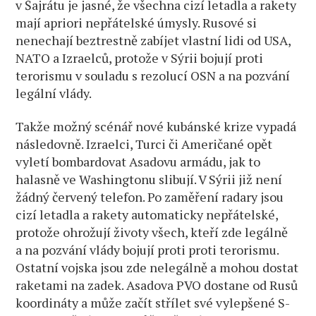
v Šajrátu je jasné, že všechna cizí letadla a rakety
mají apriori nepřátelské úmysly. Rusové si
nenechají beztrestně zabíjet vlastní lidi od USA,
NATO a Izraelců, protože v Sýrii bojují proti
terorismu v souladu s rezolucí OSN a na pozvání
legální vlády.
Takže možný scénář nové kubánské krize vypadá
následovně. Izraelci, Turci či Američané opět
vyletí bombardovat Asadovu armádu, jak to
halasně ve Washingtonu slibují. V Sýrii již není
žádný červený telefon. Po zaměření radary jsou
cizí letadla a rakety automaticky nepřátelské,
protože ohrožují životy všech, kteří zde legálně
a na pozvání vlády bojují proti proti terorismu.
Ostatní vojska jsou zde nelegálně a mohou dostat
raketami na zadek. Asadova PVO dostane od Rusů
koordináty a může začít střílet své vylepšené S-