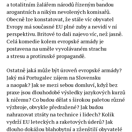
a totalitním žalářem národů řízeným bandou
arogantních a nikým nevolených komisařů.
Obecně lze konstatovat, že stále víc obyvatel
Evropy má současné EU plné zuby a nevidí v ní
perspektivu. Britové to dali najevo víc, než jasně.
Celá komedie kolem evropské armády je
postavena na uměle vyvolávaném strachu
a stresu a protiruské propagandě.
Ostatně jaká může být úroveň evropské armády?
Jaký má Portugalec zájem na Slovensku
a naopak? Jak se mezi sebou domluví, když bez
praxe jsou dlouhodobé výsledky jazykových kurzů
k ničemu? Co budou dělat s širokou paletou různé
výzbroje, obvykle předražené? Jak budou
nahrazovat ztráty na technice i lidech? Kolik
vydrží EU leteckých a raketových úderů? Jak
dlouho dokážou blahobytní a zženštilí obyvatelé