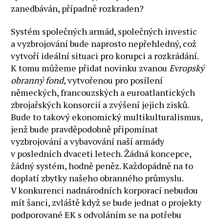
zanedbáván, případně rozkraden?
Systém společných armád, společných investic
a vyzbrojování bude naprosto nepřehledný, což
vytvoří ideální situaci pro korupci a rozkrádání.
K tomu můžeme přidat novinku zvanou
Evropský
obranný fond
, vytvořenou pro posílení
německých, francouzských a euroatlantických
zbrojařských konsorcií a zvýšení jejich zisků.
Bude to takový ekonomický multikulturalismus,
jenž bude pravděpodobně připomínat
vyzbrojování a vybavování naší armády
v posledních dvaceti letech. Žádná koncepce,
žádný systém, hodně peněz. Každopádně na to
doplatí zbytky našeho obranného průmyslu.
V konkurenci nadnárodních korporací nebudou
mít šanci, zvláště když se bude jednat o projekty
podporované EK s odvoláním se na potřebu