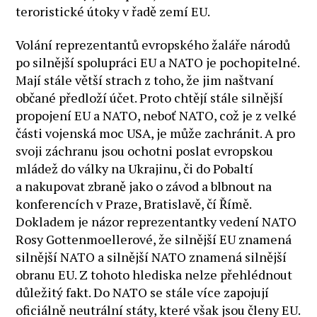
teroristické útoky v řadě zemí EU.
Volání reprezentantů evropského žaláře národů
po silnější spolupráci EU a NATO je pochopitelné.
Mají stále větší strach z toho, že jim naštvaní
občané předloží účet. Proto chtějí stále silnější
propojení EU a NATO, neboť NATO, což je z velké
části vojenská moc USA, je může zachránit. A pro
svoji záchranu jsou ochotni poslat evropskou
mládež do války na Ukrajinu, či do Pobaltí
a nakupovat zbraně jako o závod a blbnout na
konferencích v Praze, Bratislavě, čí Římě.
Dokladem je názor reprezentantky vedení NATO
Rosy Gottenmoellerové, že silnější EU znamená
silnější NATO a silnější NATO znamená silnější
obranu EU. Z tohoto hlediska nelze přehlédnout
důležitý fakt. Do NATO se stále více zapojují
oficiálně neutrální státy, které však jsou členy EU.