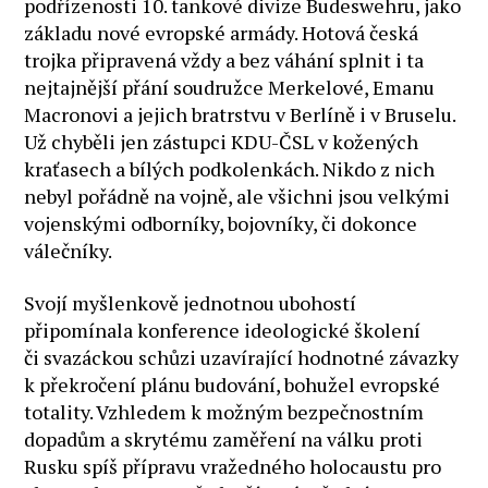
podřízenosti 10. tankové divize Budeswehru, jako
základu nové evropské armády. Hotová česká
trojka připravená vždy a bez váhání splnit i ta
nejtajnější přání soudružce Merkelové, Emanu
Macronovi a jejich bratrstvu v Berlíně i v Bruselu.
Už chyběli jen zástupci KDU-ČSL v kožených
kraťasech a bílých podkolenkách. Nikdo z nich
nebyl pořádně na vojně, ale všichni jsou velkými
vojenskými odborníky, bojovníky, či dokonce
válečníky.
Svojí myšlenkově jednotnou ubohostí
připomínala konference ideologické školení
či svazáckou schůzi uzavírající hodnotné závazky
k překročení plánu budování, bohužel evropské
totality. Vzhledem k možným bezpečnostním
dopadům a skrytému zaměření na válku proti
Rusku spíš přípravu vražedného holocaustu pro