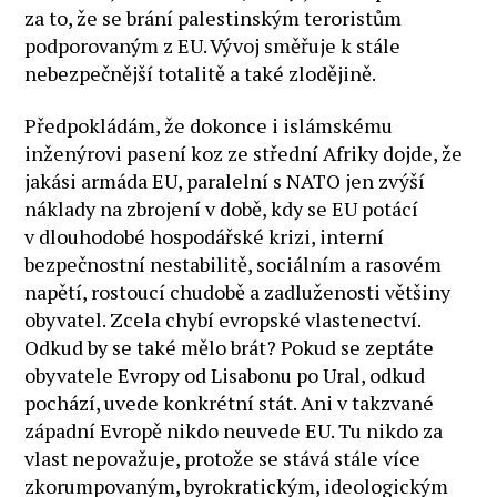
za to, že se brání palestinským teroristům
podporovaným z EU. Vývoj směřuje k stále
nebezpečnější totalitě a také zlodějině.
Předpokládám, že dokonce i islámskému
inženýrovi pasení koz ze střední Afriky dojde, že
jakási armáda EU, paralelní s NATO jen zvýší
náklady na zbrojení v době, kdy se EU potácí
v dlouhodobé hospodářské krizi, interní
bezpečnostní nestabilitě, sociálním a rasovém
napětí, rostoucí chudobě a zadluženosti většiny
obyvatel. Zcela chybí evropské vlastenectví.
Odkud by se také mělo brát? Pokud se zeptáte
obyvatele Evropy od Lisabonu po Ural, odkud
pochází, uvede konkrétní stát. Ani v takzvané
západní Evropě nikdo neuvede EU. Tu nikdo za
vlast nepovažuje, protože se stává stále více
zkorumpovaným, byrokratickým, ideologickým