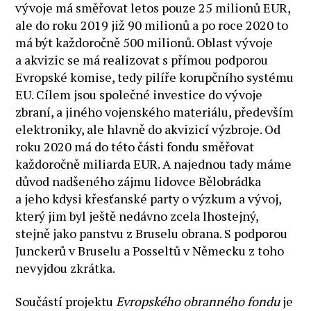
vývoje má směřovat letos pouze 25 milionů EUR,
ale do roku 2019 již 90 milionů a po roce 2020 to
má být každoročně 500 milionů. Oblast vývoje
a akvizic se má realizovat s přímou podporou
Evropské komise, tedy pilíře korupčního systému
EU. Cílem jsou společné investice do vývoje
zbraní, a jiného vojenského materiálu, především
elektroniky, ale hlavně do akvizicí výzbroje. Od
roku 2020 má do této části fondu směřovat
každoročně miliarda EUR. A najednou tady máme
důvod nadšeného zájmu lidovce Bělobrádka
a jeho kdysi křesťanské party o výzkum a vývoj,
který jim byl ještě nedávno zcela lhostejný,
stejně jako panstvu z Bruselu obrana. S podporou
Junckerů v Bruselu a Posseltů v Německu z toho
nevyjdou zkrátka.
Součástí projektu
Evropského obranného fondu
je