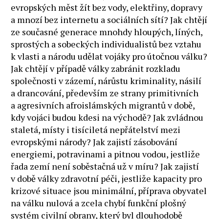
evropských měst žít bez vody, elektřiny, dopravy
a mnozí bez internetu a sociálních sítí? Jak chtějí
ze současné generace mnohdy hloupých, líných,
sprostých a sobeckých individualistů bez vztahu
k vlasti a národu udělat vojáky pro útočnou válku?
Jak chtějí v případě války zabránit rozkladu
společnosti v zázemí, nárůstu kriminality, násilí
a drancování, především ze strany primitivních
a agresivních afroislámských migrantů v době,
kdy vojáci budou kdesi na východě? Jak zvládnou
staletá, místy i tisíciletá nepřátelství mezi
evropskými národy? Jak zajistí zásobování
energiemi, potravinami a pitnou vodou, jestliže
řada zemí není soběstačná už v míru? Jak zajistí
v době války zdravotní péči, jestliže kapacity pro
krizové situace jsou minimální, příprava obyvatel
na válku nulová a zcela chybí funkční plošný
systém civilní obrany, který byl dlouhodobě