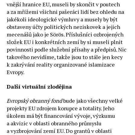
vnější hranice EU, museli by skončit v poutech
a za mřížemi všichni pašeráci lidí bez ohledu na
jakékoli ideologické výmluvy a musely by být
obstaveny účty politických neziskovek a jejich
mecenášů jako je Sörös. Příslušníci ozbrojených
složek EU i konkrétních zemí by si museli plnit
povinnosti podle služební přísahy a předpisů. Nic
takového nevidíme, takže jsou to stále jen kecy
k zakrývání reality organizované islamizace
Evropy.
Další virtuální zlodějina
Evropský obranný fond
bude jako všechny velké
projekty EU zdrojem korupce a totality. Jeho
úkolem má být financování vývoje, výzkumu
a akvizic v oblasti obranného průmyslu
a vyzbrojování zemí EU. Do grantů v oblasti