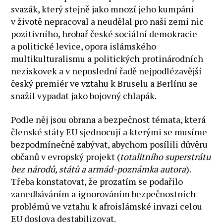
svazák, který stejně jako mnozí jeho kumpáni
v životě nepracoval a neudělal pro naši zemi nic
pozitivního, hrobař české sociální demokracie
a politické levice, opora islámského
multikulturalismu a politických protinárodních
neziskovek a v neposlední řadě nejpodlézavější
český premiér ve vztahu k Bruselu a Berlínu se
snažil vypadat jako bojovný chlapák.
Podle něj jsou obrana a bezpečnost témata, která
členské státy EU sjednocují a kterými se musíme
bezpodmínečně zabývat, abychom posílili důvěru
občanů v evropský projekt (
totalitního superstrátu
bez národů, států a armád-poznámka autora
).
Třeba konstatovat, že prozatím se podařilo
zanedbáváním a ignorováním bezpečnostních
problémů ve vztahu k afroislámské invazi celou
EU doslova destabilizovat.