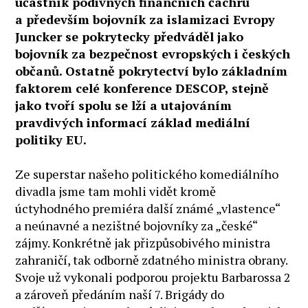
účastník podivných finančních čachrů
a především bojovník za islamizaci Evropy
Juncker se pokrytecky předváděl jako
bojovník za bezpečnost evropských i českých
občanů. Ostatně pokrytectví bylo základním
faktorem celé konference DESCOP, stejně
jako tvoří spolu se lží a utajováním
pravdivých informací základ mediální
politiky EU.
Ze superstar našeho politického komediálního
divadla jsme tam mohli vidět kromě
úctyhodného premiéra další známé „vlastence“
a neúnavné a nezištné bojovníky za „české“
zájmy. Konkrétně jak přizpůsobivého ministra
zahraničí, tak odborně zdatného ministra obrany.
Svoje už vykonali podporou projektu Barbarossa 2
a zároveň předáním naší 7. Brigády do