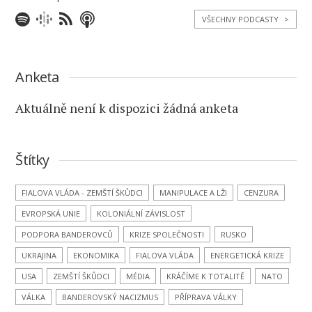
VŠECHNY PODCASTY
>
Anketa
Aktuálně není k dispozici žádná anketa
Štítky
FIALOVA VLÁDA - ZEMŠTÍ ŠKŮDCI
MANIPULACE A LŽI
CENZURA
EVROPSKÁ UNIE
KOLONIÁLNÍ ZÁVISLOST
PODPORA BANDEROVCŮ
KRIZE SPOLEČNOSTI
RUSKO
UKRAJINA
EKONOMIKA
FIALOVA VLÁDA
ENERGETICKÁ KRIZE
USA
ZEMŠTÍ ŠKŮDCI
MÉDIA
KRÁČÍME K TOTALITĚ
NATO
VÁLKA
BANDEROVSKÝ NACIZMUS
PŘÍPRAVA VÁLKY