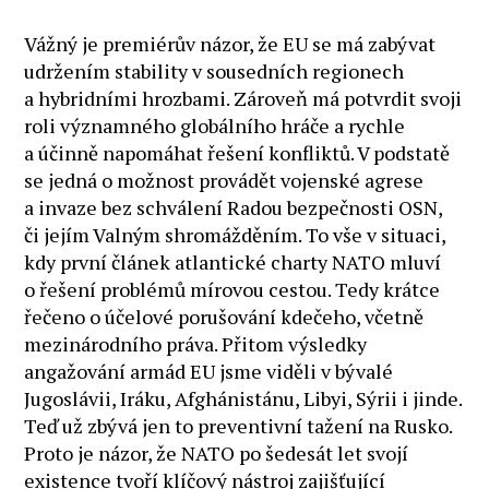
Vážný je premiérův názor, že EU se má zabývat
udržením stability v sousedních regionech
a hybridními hrozbami. Zároveň má potvrdit svoji
roli významného globálního hráče a rychle
a účinně napomáhat řešení konfliktů. V podstatě
se jedná o možnost provádět vojenské agrese
a invaze bez schválení Radou bezpečnosti OSN,
či jejím Valným shromážděním. To vše v situaci,
kdy první článek atlantické charty NATO mluví
o řešení problémů mírovou cestou. Tedy krátce
řečeno o účelové porušování kdečeho, včetně
mezinárodního práva. Přitom výsledky
angažování armád EU jsme viděli v bývalé
Jugoslávii, Iráku, Afghánistánu, Libyi, Sýrii i jinde.
Teď už zbývá jen to preventivní tažení na Rusko.
Proto je názor, že NATO po šedesát let svojí
existence tvoří klíčový nástroj zajišťující