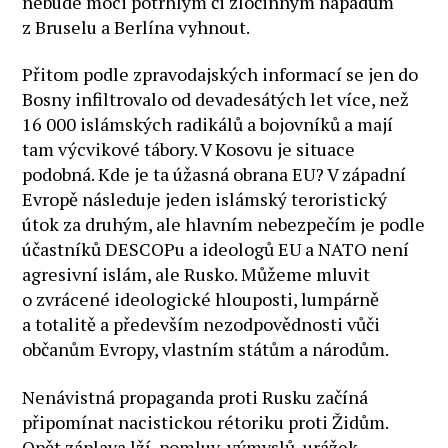
nebude moci potrhlým či zločinným nápadům
z Bruselu a Berlína vyhnout.
Přitom podle zpravodajských informací se jen do
Bosny infiltrovalo od devadesátých let více, než
16 000 islámských radikálů a bojovníků a mají
tam výcvikové tábory. V Kosovu je situace
podobná. Kde je ta úžasná obrana EU? V západní
Evropě následuje jeden islámský teroristický
útok za druhým, ale hlavním nebezpečím je podle
účastníků DESCOPu a ideologů EU a NATO není
agresivní islám, ale Rusko. Můžeme mluvit
o zvrácené ideologické hlouposti, lumpárně
a totalitě a především nezodpovědnosti vůči
občanům Evropy, vlastním státům a národům.
Nenávistná propaganda proti Rusku začíná
připomínat nacistickou rétoriku proti Židům.
Opět záplava lží, pomluv, výmyslů, urážek