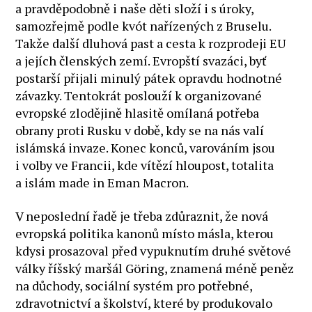
a pravděpodobně i naše děti složí i s úroky,
samozřejmě podle kvót nařízených z Bruselu.
Takže další dluhová past a cesta k rozprodeji EU
a jejích členských zemí. Evropští svazáci, byť
postarší přijali minulý pátek opravdu hodnotné
závazky. Tentokrát poslouží k organizované
evropské zlodějině hlasitě omílaná potřeba
obrany proti Rusku v době, kdy se na nás valí
islámská invaze. Konec konců, varováním jsou
i volby ve Francii, kde vítězí hloupost, totalita
a islám made in Eman Macron.
V neposlední řadě je třeba zdůraznit, že nová
evropská politika kanonů místo másla, kterou
kdysi prosazoval před vypuknutím druhé světové
války říšský maršál Göring, znamená méně peněz
na důchody, sociální systém pro potřebné,
zdravotnictví a školství, které by produkovalo