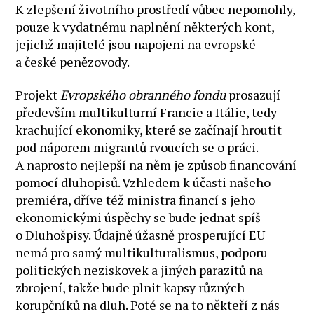
K zlepšení životního prostředí vůbec nepomohly,
pouze k vydatnému naplnění některých kont,
jejichž majitelé jsou napojeni na evropské
a české penězovody.
Projekt
Evropského obranného fondu
prosazují
především multikulturní Francie a Itálie, tedy
krachující ekonomiky, které se začínají hroutit
pod náporem migrantů rvoucích se o práci.
A naprosto nejlepší na něm je způsob financování
pomocí dluhopisů. Vzhledem k účasti našeho
premiéra, dříve též ministra financí s jeho
ekonomickými úspěchy se bude jednat spíš
o Dluhošpisy. Údajně úžasně prosperující EU
nemá pro samý multikulturalismus, podporu
politických neziskovek a jiných parazitů na
zbrojení, takže bude plnit kapsy různých
korupčníků na dluh. Poté se na to někteří z nás