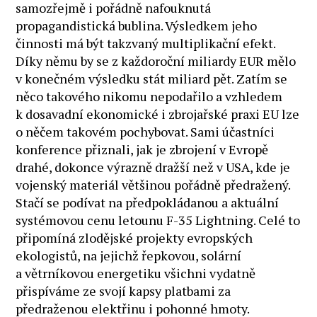
samozřejmě i pořádně nafouknutá
propagandistická bublina. Výsledkem jeho
činnosti má být takzvaný multiplikační efekt.
Díky němu by se z každoroční miliardy EUR mělo
v konečném výsledku stát miliard pět. Zatím se
něco takového nikomu nepodařilo a vzhledem
k dosavadní ekonomické i zbrojařské praxi EU lze
o něčem takovém pochybovat. Sami účastníci
konference přiznali, jak je zbrojení v Evropě
drahé, dokonce výrazně dražší než v USA, kde je
vojenský materiál většinou pořádně předražený.
Stačí se podívat na předpokládanou a aktuální
systémovou cenu letounu F-35 Lightning. Celé to
připomíná zlodějské projekty evropských
ekologistů, na jejichž řepkovou, solární
a větrníkovou energetiku všichni vydatně
přispíváme ze svojí kapsy platbami za
předraženou elektřinu i pohonné hmoty.