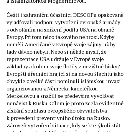
a islamizátorkou Mogheriniovou.
Čeští i zahraniční účastníci DESCOPu opakovaně
vyjadřovali podporu vytvoření evropské armády
s odvoláním na snížení podílu USA na obraně
Evropy. Přitom něco takového nehrozí. Kdyby
neměli Američané v Evropě svoje zájmy, už by
tady dávno nebyli. Nebo si někdo myslí, že
reprezentace USA udržuje v Evropě svoje
základny a kolem svoje flotily z nezištné lásky?
Evropští úředníci hrající si na novou šlechtu jako
obvykle z velké části pominuli islámskou invazi
organizovanou z Německa kancléřkou
Merkelovou a snažili se především vyvolávat
nenávist k Rusku. Cílem je proto zcela evidentně
získání souhlasu evropského obyvatelstva
k provedení preventivního útoku na Rusko.
Zároveň vytvoření situace, kdy se kterýkoli stát