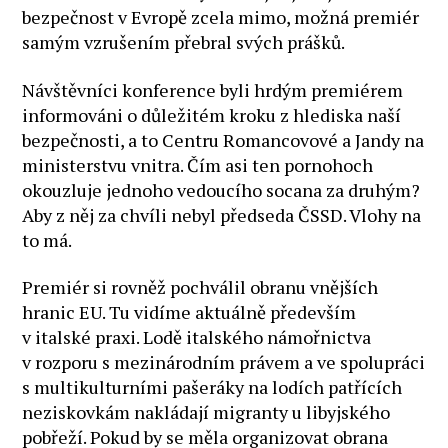
bezpečnost v Evropě zcela mimo, možná premiér
samým vzrušením přebral svých prášků.
Návštěvníci konference byli hrdým premiérem
informováni o důležitém kroku z hlediska naší
bezpečnosti, a to Centru Romancovové a Jandy na
ministerstvu vnitra. Čím asi ten pornohoch
okouzluje jednoho vedoucího socana za druhým?
Aby z něj za chvíli nebyl předseda ČSSD. Vlohy na
to má.
Premiér si rovněž pochválil obranu vnějších
hranic EU. Tu vidíme aktuálně především
v italské praxi. Lodě italského námořnictva
v rozporu s mezinárodním právem a ve spolupráci
s multikulturními pašeráky na lodích patřících
neziskovkám nakládají migranty u libyjského
pobřeží. Pokud by se měla organizovat obrana