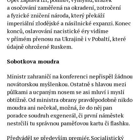
a osočování zaměřená na okradení, zotročení
a fyzické zničení národa, který překáží
imperiální zlodějské a násilnické expanzi. Konec
konců, oslavování nacistické éry vidíme
v přímém přenosu na Ukrajině i v Pobaltí, které
údajně ohrožené Ruskem.
Sobotkova moudra
Ministr zahraničí na konferenci nepřispěl žádnou
novátorskou myšlenkou. Ostatně s hlavou mezi
půlkami a ucpaným nosem se asi mluví i myslí
obtížně. Od ministra obrany pravděpodobně nikdo
moudra ani nečekal, možná, že do něj pan
poradce soudruh exgenerál, či první náměstek
nestrčili tu správnou paměťovou kartu či flashku.
Předváděl se především premiér. Socialistický