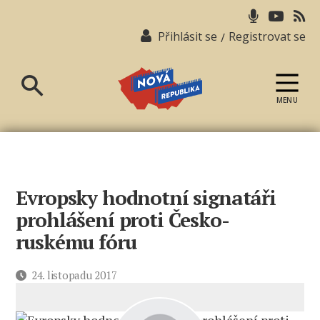
Přihlásit se
Registrovat se
/
MENU
Nová
republika
Evropsky hodnotní signatáři
prohlášení proti Česko-
ruskému fóru
Datum
24. listopadu 2017
příspěvku