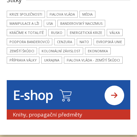
KRIZE SPOLEČNOSTI
FIALOVA VLÁDA
MÉDIA
MANIPULACE A LŽI
USA
BANDEROVSKÝ NACIZMUS
KRÁČÍME K TOTALITĚ
RUSKO
ENERGETICKÁ KRIZE
VÁLKA
PODPORA BANDEROVCŮ
CENZURA
NATO
EVROPSKÁ UNIE
ZEMŠTÍ ŠKŮDCI
KOLONIÁLNÍ ZÁVISLOST
EKONOMIKA
PŘÍPRAVA VÁLKY
UKRAJINA
FIALOVA VLÁDA - ZEMŠTÍ ŠKŮDCI
E-shop
Knihy, propagační předměty