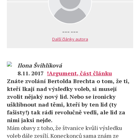
--- ---
Další články autora
Ilona Švihlíková
8.11. 2017
!Argument, část článku
Znáte zvolání Bertolda Brechta o tom, že ti,
kteří lkají nad výsledky voleb, si musejí
zvolit nějaký nový lid. Nebo se ironicky
ušklíbnout nad těmi, kteří by ten lid (ty
fašisty!) tak rádi revolučně vedli, ale lid za
nimi jaksi nejde.
Mám obavy z toho, že štvanice kvůli výsledku
voleb dále zesílí. Koneckonců sama znám ze