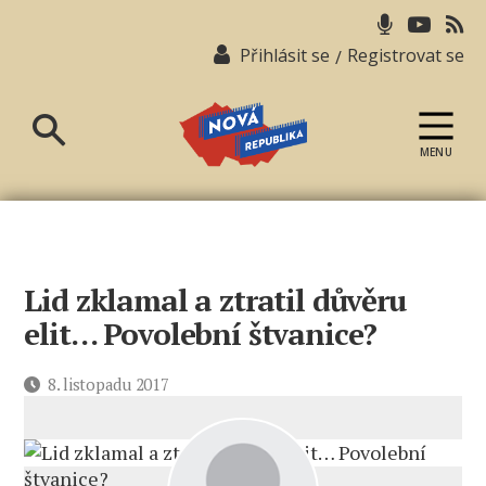
Přihlásit se
Registrovat se
/
MENU
Nová
republika
Lid zklamal a ztratil důvěru
elit… Povolební štvanice?
Datum
8. listopadu 2017
příspěvku