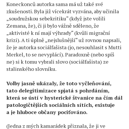
Koneckonců autorka sama má už také své
zkušenosti. Byla již vícekrát vyzvána, aby učinila
„soudružskou sebekritiku“ (když jste volili
Zemana, že), či ji bylo vážně sděleno, že
„aktivisté k ní mají výhrady“ (kvůli migrační
krizi). A ti úplně „nejslušnější“ už rovnou napsali,
že je autorka sociálfašista (jo, nesouhlasit s Mutti
Merkel, to se nevyplácí). Paradoxně (nebo spíš
ne) si k tomu vybrali slovo (sociálfašista) ze
stalinského slovníku.
Volby jasně ukázaly, že toto vyčleňování,
tato delegitimizace spjatá s pohrdáním,
která se ústí v hysterické štvanice na čím dál
patologičtějších sociálních sítích, existuje
a je hluboce občany pociťováno.
(Jedna z mých kamarádek přiznala, že ji ve