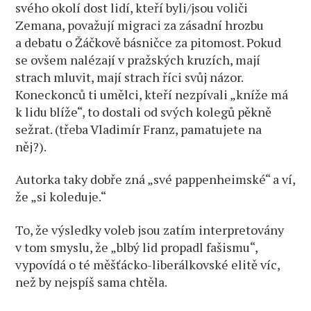
svého okolí dost lidí, kteří byli/jsou voliči
Zemana, považují migraci za zásadní hrozbu
a debatu o Žáčkově básničce za pitomost. Pokud
se ovšem nalézají v pražských kruzích, mají
strach mluvit, mají strach říci svůj názor.
Koneckonců ti umělci, kteří nezpívali „kníže má
k lidu blíže“, to dostali od svých kolegů pěkně
sežrat. (třeba Vladimír Franz, pamatujete na
něj?).
Autorka taky dobře zná „své pappenheimské“ a ví,
že „si koleduje.“
To, že výsledky voleb jsou zatím interpretovány
v tom smyslu, že „blbý lid propadl fašismu“,
vypovídá o té měšťácko-liberálkovské elitě víc,
než by nejspíš sama chtěla.