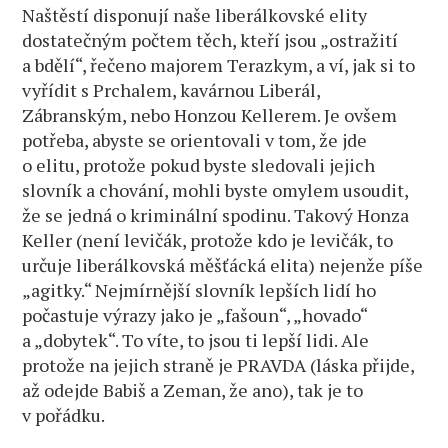
Naštěstí disponují naše liberálkovské elity
dostatečným počtem těch, kteří jsou „ostražití
a bdělí“, řečeno majorem Terazkym, a ví, jak si to
vyřídit s Prchalem, kavárnou Liberál,
Zábranským, nebo Honzou Kellerem. Je ovšem
potřeba, abyste se orientovali v tom, že jde
o elitu, protože pokud byste sledovali jejich
slovník a chování, mohli byste omylem usoudit,
že se jedná o kriminální spodinu. Takový Honza
Keller (není levičák, protože kdo je levičák, to
určuje liberálkovská měšťácká elita) nejenže píše
„agitky.“ Nejmírnější slovník lepších lidí ho
počastuje výrazy jako je „fašoun“, „hovado“
a „dobytek“. To víte, to jsou ti lepší lidi. Ale
protože na jejich straně je PRAVDA (láska přijde,
až odejde Babiš a Zeman, že ano), tak je to
v pořádku.