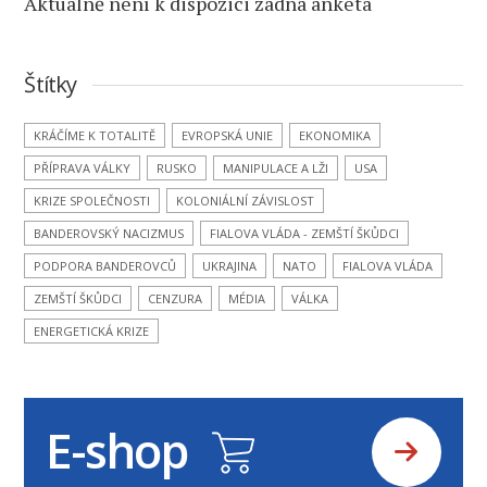
Aktuálně není k dispozici žádná anketa
Štítky
KRÁČÍME K TOTALITĚ
EVROPSKÁ UNIE
EKONOMIKA
PŘÍPRAVA VÁLKY
RUSKO
MANIPULACE A LŽI
USA
KRIZE SPOLEČNOSTI
KOLONIÁLNÍ ZÁVISLOST
BANDEROVSKÝ NACIZMUS
FIALOVA VLÁDA - ZEMŠTÍ ŠKŮDCI
PODPORA BANDEROVCŮ
UKRAJINA
NATO
FIALOVA VLÁDA
ZEMŠTÍ ŠKŮDCI
CENZURA
MÉDIA
VÁLKA
ENERGETICKÁ KRIZE
E-shop