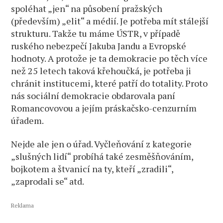
spoléhat „jen“ na působení pražských
(především) „elit“ a médií. Je potřeba mít stálejší
strukturu. Takže tu máme ÚSTR, v případě
ruského nebezpečí Jakuba Jandu a Evropské
hodnoty. A protože je ta demokracie po těch více
než 25 letech taková křehoučká, je potřeba ji
chránit institucemi, které patří do totality. Proto
nás sociální demokracie obdarovala paní
Romancovovou a jejím práskačsko-cenzurním
úřadem.
Nejde ale jen o úřad. Vyčleňování z kategorie
„slušných lidí“ probíhá také zesměšňováním,
bojkotem a štvanicí na ty, kteří „zradili“,
„zaprodali se“ atd.
Reklama