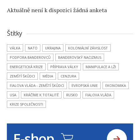
Aktuálně není k dispozici žádná anketa
Štítky
VÁLKA
NATO
UKRAJINA
KOLONIÁLNÍ ZÁVISLOST
PODPORA BANDEROVCŮ
BANDEROVSKÝ NACIZMUS
ENERGETICKÁ KRIZE
PŘÍPRAVA VÁLKY
MANIPULACE A LŽI
ZEMŠTÍ ŠKŮDCI
MÉDIA
CENZURA
FIALOVA VLÁDA - ZEMŠTÍ ŠKŮDCI
EVROPSKÁ UNIE
EKONOMIKA
USA
KRÁČÍME K TOTALITĚ
RUSKO
FIALOVA VLÁDA
KRIZE SPOLEČNOSTI
E-shop