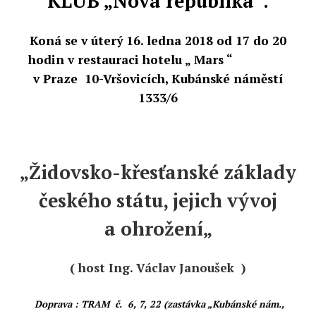
KLUB „Nová republika“.
Koná se v úterý 16. ledna 2018 od 17 do 20
hodin v restauraci hotelu „ Mars “
v Praze
10-Vršovicích, Kubánské náměstí
1333/6
„Židovsko-křesťanské základy
českého státu, jejich vývoj
a ohrožení„
( host Ing. Václav Janoušek
)
Doprava : TRAM
č.
6, 7, 22 (zastávka „Kubánské nám.,