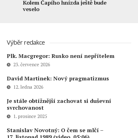
Kolem Čapího hnízda ještě bude
veselo
Výběr redakce
Plk. Macgregor: Rusko není nepřítelem
23. července 2026
David Martinek: Nový pragmatizmus
12. ledna 2026
Je stále obtížnější zachovat si duševní
svrchovanost
1. prosince 2025
Stanislav Novotný: O čem se mlčí –
17. listopad 1989 (video, 05:06)