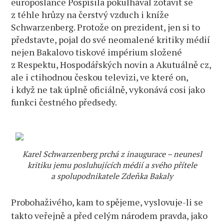
europoslance Pospíšila pokulhával zotavit se
z téhle hrůzy na čerstvý vzduch i kníže
Schwarzenberg. Protože on prezident, jen si to
představte, pojal do své neomalené kritiky médií
nejen Bakalovo tiskové impérium složené
z Respektu, Hospodářských novin a Akutuálně cz,
ale i ctihodnou českou televizi, ve které on,
i když ne tak úplně oficiálně, vykonává cosi jako
funkci čestného předsedy.
Karel Schwarzenberg prchá z inaugurace – neunesl
kritiku jemu posluhujících médií a svého přítele
a spolupodnikatele Zdeňka Bakaly
Probohaživého, kam to spějeme, vyslovuje-li se
takto veřejně a před celým národem pravda, jako