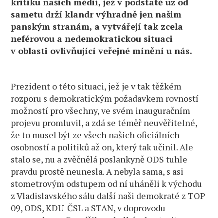
kritiku našich médií, jež v podstatě už od
sametu drží klandr výhradně jen našim
panským stranám, a vytvářejí tak zcela
neférovou a nedemokratickou situaci
v oblasti ovlivňující veřejné mínění u nás.
Prezident o této situaci, jež je v tak těžkém
rozporu s demokratickým požadavkem rovností
možností pro všechny, ve svém inauguračním
projevu promluvil, a zdá se téměř neuvěřitelné,
že to musel být ze všech našich oficiálních
osobností a politiků až on, který tak učinil. Ale
stalo se, nu a zvěčnělá poslankyně ODS tuhle
pravdu prostě neunesla. A nebyla sama, s asi
stometrovým odstupem od ní uháněli k východu
z Vladislavského sálu další naši demokraté z TOP
09, ODS, KDU-ČSL a STAN, v doprovodu