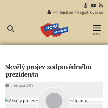
Přihlásit se
Registrovat se
/
MENU
Nová
republika
Skvělý projev zodpovědného
prezidenta
Datum
9. března 2018
příspěvku