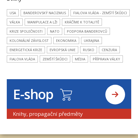
USA
BANDEROVSKÝ NACIZMUS
FIALOVA VLÁDA - ZEMŠTÍ ŠKŮDCI
VÁLKA
MANIPULACE A LŽI
KRÁČÍME K TOTALITĚ
KRIZE SPOLEČNOSTI
NATO
PODPORA BANDEROVCŮ
KOLONIÁLNÍ ZÁVISLOST
EKONOMIKA
UKRAJINA
ENERGETICKÁ KRIZE
EVROPSKÁ UNIE
RUSKO
CENZURA
FIALOVA VLÁDA
ZEMŠTÍ ŠKŮDCI
MÉDIA
PŘÍPRAVA VÁLKY
E-shop
Knihy, propagační předměty