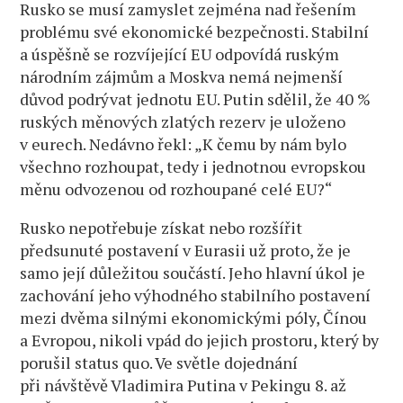
Rusko se musí zamyslet zejména nad řešením
problému své ekonomické bezpečnosti. Stabilní
a úspěšně se rozvíjející EU odpovídá ruským
národním zájmům a Moskva nemá nejmenší
důvod podrývat jednotu EU. Putin sdělil, že 40 %
ruských měnových zlatých rezerv je uloženo
v eurech. Nedávno řekl: „K čemu by nám bylo
všechno rozhoupat, tedy i jednotnou evropskou
měnu odvozenou od rozhoupané celé EU?“
Rusko nepotřebuje získat nebo rozšířit
předsunuté postavení v Eurasii už proto, že je
samo její důležitou součástí. Jeho hlavní úkol je
zachování jeho výhodného stabilního postavení
mezi dvěma silnými ekonomickými póly, Čínou
a Evropou, nikoli vpád do jejich prostoru, který by
porušil status quo. Ve světle dojednání
při návštěvě Vladimira Putina v Pekingu 8. až