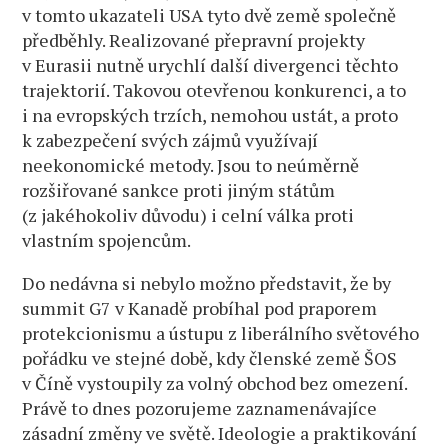
v tomto ukazateli USA tyto dvě země společně
předběhly. Realizované přepravní projekty
v Eurasii nutně urychlí další divergenci těchto
trajektorií. Takovou otevřenou konkurenci, a to
i na evropských trzích, nemohou ustát, a proto
k zabezpečení svých zájmů využívají
neekonomické metody. Jsou to neúměrně
rozšiřované sankce proti jiným státům
(z jakéhokoliv důvodu) i celní válka proti
vlastním spojencům.
Do nedávna si nebylo možno představit, že by
summit G7 v Kanadě probíhal pod praporem
protekcionismu a ústupu z liberálního světového
pořádku ve stejné době, kdy členské země ŠOS
v Číně vystoupily za volný obchod bez omezení.
Právě to dnes pozorujeme zaznamenávajíce
zásadní změny ve světě. Ideologie a praktikování