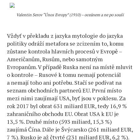
Valentin Serov “Únos Evropy” (1910) – oceánem a ne po souši
Vždyť v překladu z jazyka mytologie do jazyka
politiky odráží metafora se zcizením to, komu
zůstane kontrola hlavních procesů v Evropě –
Američanům, Rusům, nebo samotným
Evropanům. V případě Ruska není na místě mluvit
o kontrole – Rusové k tomu nemají potenciál
a nemají toho ani potřebu. Stačí se podívat na
seznam obchodních partnerů EU. První místo
mezi nimi zaujímají USA, byť jsou v poklesu. Za
rok 2017 byl obrat 631 miliard EUR, tedy 16,9 %
zahraničního obchodu EU. Obrat USA k EU je
13,5 %. Druhé místo (593 miliard, 15,3 %)
zaujímá Čína. Dále je Švýcarsko (261 miliard EUR,
7 %). Rusko je až čtvrté (231 miliard EUR, 6,2 %).