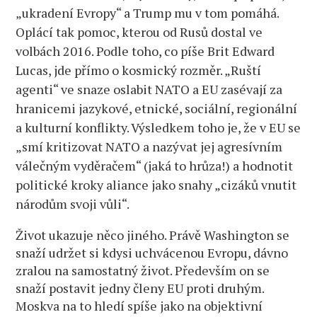
„ukradení Evropy“ a Trump mu v tom pomáhá.
Oplácí tak pomoc, kterou od Rusů dostal ve
volbách 2016. Podle toho, co píše Brit Edward
Lucas, jde přímo o kosmický rozměr. „Ruští
agenti“ ve snaze oslabit NATO a EU zasévají za
hranicemi jazykové, etnické, sociální, regionální
a kulturní konflikty. Výsledkem toho je, že v EU se
„smí kritizovat NATO a nazývat jej agresívním
válečným vyděračem“ (jaká to hrůza!) a hodnotit
politické kroky aliance jako snahy „cizáků vnutit
národům svoji vůli“.
Život ukazuje něco jiného. Právě Washington se
snaží udržet si kdysi uchvácenou Evropu, dávno
zralou na samostatný život. Především on se
snaží postavit jedny členy EU proti druhým.
Moskva na to hledí spíše jako na objektivní