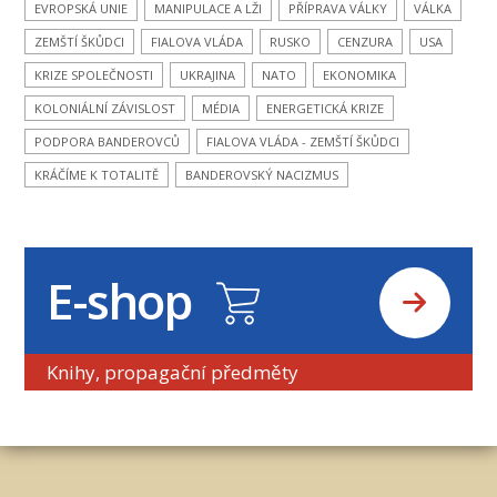
EVROPSKÁ UNIE
MANIPULACE A LŽI
PŘÍPRAVA VÁLKY
VÁLKA
ZEMŠTÍ ŠKŮDCI
FIALOVA VLÁDA
RUSKO
CENZURA
USA
KRIZE SPOLEČNOSTI
UKRAJINA
NATO
EKONOMIKA
KOLONIÁLNÍ ZÁVISLOST
MÉDIA
ENERGETICKÁ KRIZE
PODPORA BANDEROVCŮ
FIALOVA VLÁDA - ZEMŠTÍ ŠKŮDCI
KRÁČÍME K TOTALITĚ
BANDEROVSKÝ NACIZMUS
E-shop
Knihy, propagační předměty