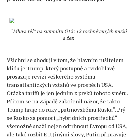
“Mluva těl” na summitu G12: 12 rozhněvaných mužů
a žen
Všichni se shodují v tom, že hlavním rušitelem
klidu je Trump, který postupně a tvrdohlavě
prosazuje revizi veškerého systému
transatlantických vztahů ve prospěch USA.
Otázka tarifů je jen jedním z prvků tohoto směru.
Přitom se na Západě zakořenil názor, že takto
Trump hraje do ruky „putinovskému Rusku“. Prý
se Rusko za pomoci „hybridních prostředků“
všemožně snaží nejen odtrhnout Evropu od USA,
ale také rozbít EU. Jinými slovy, Putin připravuje