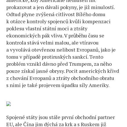
americké, kdy Američané nemuseli nic
prokazovat a jen dávali pokyny, je již minulostí.
Odtud plyne zvýšená citlivost Bílého domu
k otázce kontroly spojenců kvůli kompenzaci
poklesu vlastní státní moci a ztráty
ekonomických pák vlivu. V průběhu času se
kontrola stává velmi malou, ale vtíravou
a vyvolává otevřenou nelibost Evropanů, jako je
tomu v případě protiruských sankcí. Tento
problém vznikl dávno před Trumpem, za něho
pouze získal jasné obrysy. Pocit amerických křivd
z chování Evropanů a ztráty obchodního obratu
s nimi je také projevem úpadku síly Ameriky.
Spojené státy jsou stále první obchodní partner
EU, ale Čína jim dýchá za krk a s Ruskem již