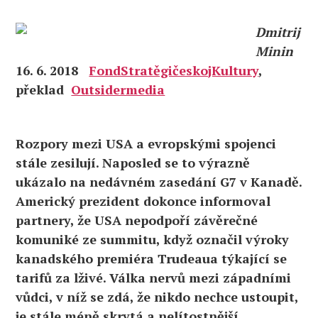
Dmitrij
Minin
16. 6. 2018
FondStratěgičeskojKultury
,
překlad
Outsidermedia
Rozpory mezi USA a evropskými spojenci
stále zesilují. Naposled se to výrazně
ukázalo na nedávném zasedání G7 v Kanadě.
Americký prezident dokonce informoval
partnery, že USA nepodpoří závěrečné
komuniké ze summitu, když označil výroky
kanadského premiéra Trudeaua týkající se
tarifů za lživé. Válka nervů mezi západními
vůdci, v níž se zdá, že nikdo nechce ustoupit,
je stále méně skrytá a nelítostnější.