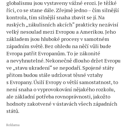
globalismu jsou vystaveny vážné erozi. Je těžké
říci, co se stane dále. Zřejmě jedno – čím silnější
kontrola, tím silnější snaha zbavit se jí. Na
ruských „zákulisních akcích“ prakticky nezávisí
velký nesoulad mezi Evropou a Amerikou. Jeho
základem jsou hluboké procesy v samotném
západním světě. Bez ohledu na něčí vůli bude
Evropa patřit Evropanům. To je zákonité
a nevyhnutelné. Nekonečně dlouho držet Evropu
ve „stavu ukradení“ se nepodaří. Spojené státy
přitom budou stále udržovat těsné vztahy
s Evropany. Úsilí Evropy o větší samostatnost, to
není snaha o vyprovokování nějakého rozkolu,
ale základní potřeba rovnoprávnosti, jakožto
hodnoty zakotvené v ústavách všech západních
států.
Reklama