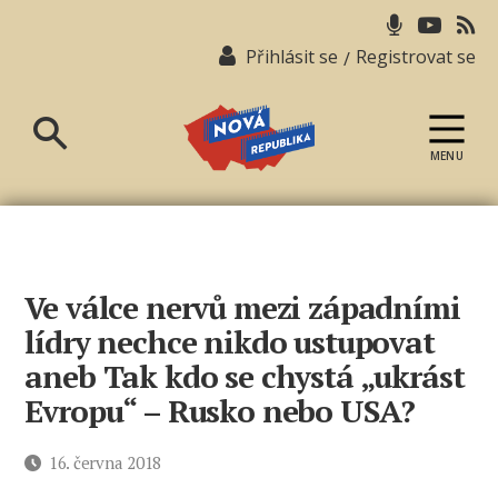
Přihlásit se
Registrovat se
/
MENU
Nová
republika
Ve válce nervů mezi západními
lídry nechce nikdo ustupovat
aneb Tak kdo se chystá „ukrást
Evropu“ – Rusko nebo USA?
Datum
16. června 2018
příspěvku