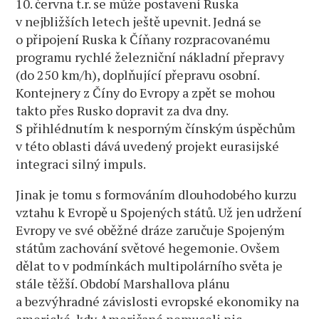
10. června t.r. se může postavení Ruska
v nejbližších letech ještě upevnit. Jedná se
o připojení Ruska k Číňany rozpracovanému
programu rychlé železniční nákladní přepravy
(do 250 km/h), doplňující přepravu osobní.
Kontejnery z Číny do Evropy a zpět se mohou
takto přes Rusko dopravit za dva dny.
S přihlédnutím k nesporným čínským úspěchům
v této oblasti dává uvedený projekt eurasijské
integraci silný impuls.
Jinak je tomu s formováním dlouhodobého kurzu
vztahu k Evropě u Spojených států. Už jen udržení
Evropy ve své oběžné dráze zaručuje Spojeným
státům zachování světové hegemonie. Ovšem
dělat to v podmínkách multipolárního světa je
stále těžší. Období Marshallova plánu
a bezvýhradné závislosti evropské ekonomiky na