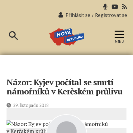
Přihlásit se
Registrovat se
/
MENU
Nová
republika
Názor: Kyjev počítal se smrtí
námořníků v Kerčském průlivu
Datum
29. listopadu 2018
příspěvku