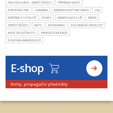
FIALOVA VLÁDA - ZEMŠTÍ ŠKŮDCI
PŘÍPRAVA VÁLKY
EVROPSKÁ UNIE
UKRAJINA
BANDEROVSKÝ NACIZMUS
USA
KRÁČÍME K TOTALITĚ
RUSKO
MANIPULACE A LŽI
MÉDIA
ZEMŠTÍ ŠKŮDCI
NATO
EKONOMIKA
KOLONIÁLNÍ ZÁVISLOST
KRIZE SPOLEČNOSTI
ENERGETICKÁ KRIZE
PODPORA BANDEROVCŮ
E-shop
Knihy, propagační předměty