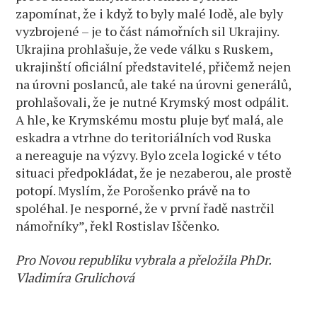
zapomínat, že i když to byly malé lodě, ale byly
vyzbrojené – je to část námořních sil Ukrajiny.
Ukrajina prohlašuje, že vede válku s Ruskem,
ukrajinští oficiální představitelé, přičemž nejen
na úrovni poslanců, ale také na úrovni generálů,
prohlašovali, že je nutné Krymský most odpálit.
A hle, ke Krymskému mostu pluje byť malá, ale
eskadra a vtrhne do teritoriálních vod Ruska
a nereaguje na výzvy. Bylo zcela logické v této
situaci předpokládat, že je nezaberou, ale prostě
potopí. Myslím, že Porošenko právě na to
spoléhal. Je nesporné, že v první řadě nastrčil
námořníky”, řekl Rostislav Iščenko.
Pro Novou republiku vybrala a přeložila PhDr.
Vladimíra Grulichová