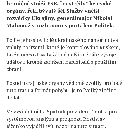
hraniční stráží FSB, “nastrčily” kyjevské
orgány, řekl bývalý šéf Služby vnější
rozvědky Ukrajiny, generálmajor Nikolaj
Malomuž v rozhovoru s portálem Politek.
Podle jeho slov lodě ukrajinského námořnictva
vpluly na území, které je kontrolováno Ruskem,
takže neexistovaly žádné další scénáře vývoje
událostí kromě zadržení narušitelů s použitím
zbraní.
Pokud ukrajinské orgány vědomě zvolily pro lodě
tuto trasu a formát pohybu, je to “velký zločin”,
dodal.
Ve vysílání rádia Sputnik prezident Centra pro
systémovou analýzu a prognózu Rostislav
Iščenko vyjádřil svůj názor na tuto situaci.