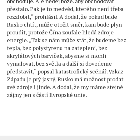
obchoduje. Ale nedej bože. aby obchodovat
přestalo. Pak je to medvěd, kterého není třeba
rozzlobit,“ prohlásil. A dodal, že pokud bude
Rusko chtít, může otočit směr, kam bude plyn
proudit, protože Čína zoufale hledá zdroje
energie. „Tak se nám může stát, že budeme bez
tepla, bez polystyrenu na zateplení, bez
akrylátových barviček, abysme si mohli
vymalovat, bez světla a další si dovedeme
představit,“ popsal katastrofický scénář. Vzkaz
Západu je prý jasný, Rusko má možnost prodat
své zdroje i jinde. A dodal, že my máme stejné
zájmy jen s částí Evropské unie.