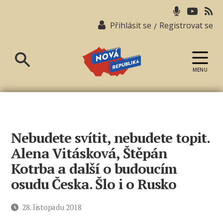
Přihlásit se
Registrovat se
/
MENU
Nová
republika
Nebudete svítit, nebudete topit.
Alena Vitásková, Štěpán
Kotrba a další o budoucím
osudu Česka. Šlo i o Rusko
Datum
28. listopadu 2018
příspěvku