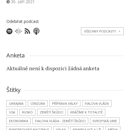
30. září 2021
Odebírat podcast
VŠECHNY PODCASTY
>
Anketa
Aktuálně není k dispozici žádná anketa
Štítky
UKRAJINA
CENZURA
PŘÍPRAVA VÁLKY
FIALOVA VLÁDA
USA
RUSKO
ZEMŠTÍ ŠKŮDCI
KRÁČÍME K TOTALITĚ
EKONOMIKA
FIALOVA VLÁDA - ZEMŠTÍ ŠKŮDCI
EVROPSKÁ UNIE
BANDEROVSKÝ NACIZMUS
VÁLKA
MANIPULACE A LŽI
MÉDIA