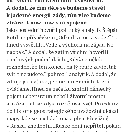
aktivismu nad racionální uvažování.
A dodal, že čím déle se budeme stavět
k jaderné energii zády, tím více budeme
ztrácet know-how s ní spojené.
Jako poslední hovořil politický analytik Štěpán
Kotrba s příspěvkem „Odkud ta roura vede?“ To
hned vysvětlil: „Vede z východu na západ. Ne
naopak.“ A dodal, že zatím všichni hovořili
o mírových podmínkách. „Když se někdo
rozhodne, že ten kohout na tý rouře zavře, tak
svítit nebudete,“ pohrozil analytik. A dodal, že
zdroje jsou všude, jen ne na územích, která
ovládáme. Hned ze začátku zmínil německý
pojem Lebensraum neboli životní prostor
a ukázal, jak se kdysi rozděloval svět. Po exkurzi
do historie geostrategického uvažování ukázal
mapy, kde se nachází ropa a plyn. Převážně
v Rusku, zhodnotil. „Rusko není nepřítel, pokud