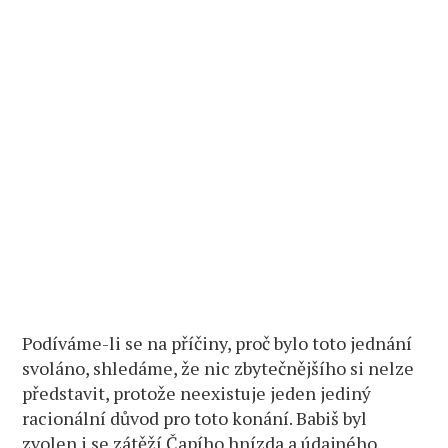
Podíváme-li se na příčiny, proč bylo toto jednání
svoláno, shledáme, že nic zbytečnějšího si nelze
představit, protože neexistuje jeden jediný
racionální důvod pro toto konání. Babiš byl
zvolen i se zátěží Čapího hnízda a údajného