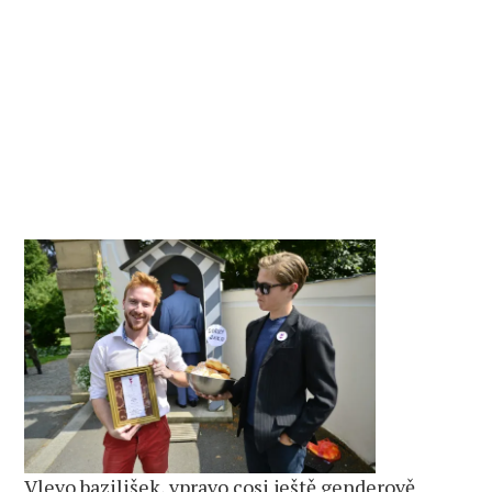
Vlevo bazilišek, vpravo cosi ještě genderově