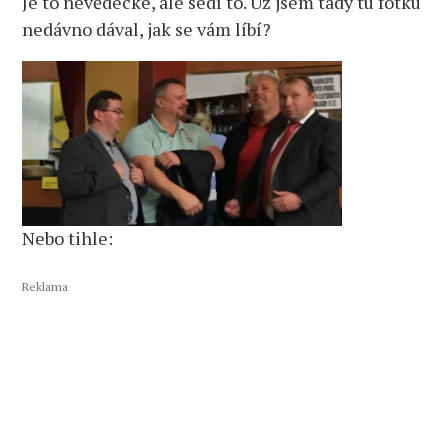
Je to nevědecké, ale sedí to. Už jsem tady tu fotku
nedávno dával, jak se vám líbí?
Nebo tihle:
Reklama