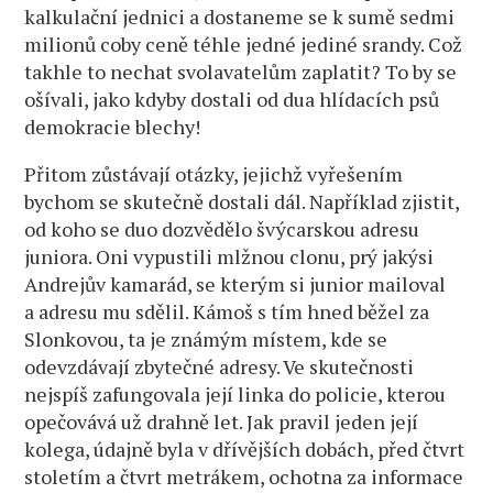
kalkulační jednici a dostaneme se k sumě sedmi
milionů coby ceně téhle jedné jediné srandy. Což
takhle to nechat svolavatelům zaplatit? To by se
ošívali, jako kdyby dostali od dua hlídacích psů
demokracie blechy!
Přitom zůstávají otázky, jejichž vyřešením
bychom se skutečně dostali dál. Například zjistit,
od koho se duo dozvědělo švýcarskou adresu
juniora. Oni vypustili mlžnou clonu, prý jakýsi
Andrejův kamarád, se kterým si junior mailoval
a adresu mu sdělil. Kámoš s tím hned běžel za
Slonkovou, ta je známým místem, kde se
odevzdávají zbytečné adresy. Ve skutečnosti
nejspíš zafungovala její linka do policie, kterou
opečovává už drahně let. Jak pravil jeden její
kolega, údajně byla v dřívějších dobách, před čtvrt
stoletím a čtvrt metrákem, ochotna za informace