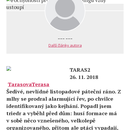
--- ---
Další články autora
TARAS2
26. 11. 2018
TarasovaTerasa
Šedivé, nevlídné listopadové páteční ráno. Z
mlhy se prodral alarmující řev, po chvilce
identifikovaný jako kejhání. Popadl jsem
triedr a vyběhl před dům: husí formace má
v sobě něco vznešeného, velkolepě
organizovaného, přitom ale ptáci vypadají,