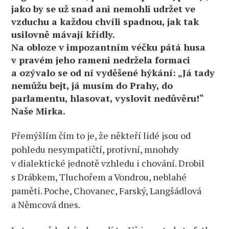
jako by se už snad ani nemohli udržet ve
vzduchu a každou chvíli spadnou, jak tak
usilovně mávají křídly.
Na obloze v impozantním véčku pátá husa
v pravém jeho rameni nedržela formaci
a ozývalo se od ní vyděšené hýkání: „Já tady
nemůžu bejt, já musím do Prahy, do
parlamentu, hlasovat, vyslovit nedůvěru!“
Naše Mirka.
Přemýšlím čím to je, že někteří lidé jsou od
pohledu nesympatičtí, protivní, mnohdy
v dialektické jednotě vzhledu i chování. Drobil
s Drábkem, Tluchořem a Vondrou, neblahé
paměti. Poche, Chovanec, Farský, Langšádlová
a Němcová dnes.