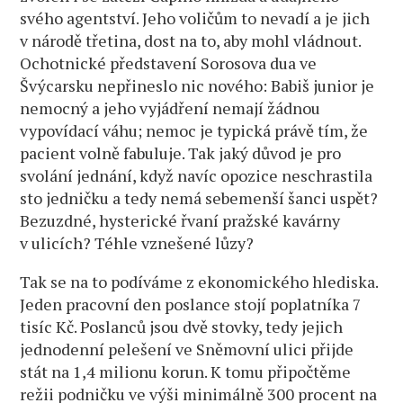
svého agentství. Jeho voličům to nevadí a je jich
v národě třetina, dost na to, aby mohl vládnout.
Ochotnické představení Sorosova dua ve
Švýcarsku nepřineslo nic nového: Babiš junior je
nemocný a jeho vyjádření nemají žádnou
vypovídací váhu; nemoc je typická právě tím, že
pacient volně fabuluje. Tak jaký důvod je pro
svolání jednání, když navíc opozice neschrastila
sto jedničku a tedy nemá sebemenší šanci uspět?
Bezuzdné, hysterické řvaní pražské kavárny
v ulicích? Téhle vznešené lůzy?
Tak se na to podíváme z ekonomického hlediska.
Jeden pracovní den poslance stojí poplatníka 7
tisíc Kč. Poslanců jsou dvě stovky, tedy jejich
jednodenní pelešení ve Sněmovní ulici přijde
stát na 1,4 milionu korun. K tomu připočtěme
režii podničku ve výši minimálně 300 procent na