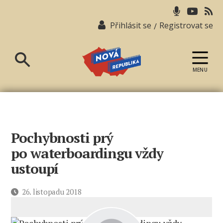
Přihlásit se
Registrovat se
/
MENU
Nová
republika
Pochybnosti prý
po waterboardingu vždy
ustoupí
Datum
26. listopadu 2018
příspěvku