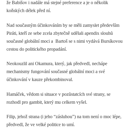
že Babišov i nadále má stejné preference a je o několik
koňských délek před ní.
Nad současným účinkováním by se měli zamyslet především
Piráti, kteří ze sebe zcela zbytečně udělali apendix slouhů
současné globální moci a Bartoš se s nimi vydává Bursíkovou
cestou do politického propadání.
Neokouzlil ani Okamura, který, jak předvedl, nechápe
mechanismy fungování současné globální moci a své
účinkování v kauze překombinoval.
Hamáček, vědom si situace v pozůstatcích své strany, se
rozhodl pro gambit, který mu celkem vyšel.
Filip, jehož strana (i jeho “zásluhou”) na tom není o moc lépe,
předvedl, že ve velké politice to umí.