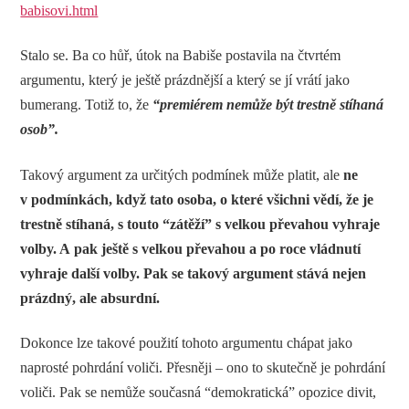
babisovi.html
Stalo se. Ba co hůř, útok na Babiše postavila na čtvrtém
argumentu, který je ještě prázdnější a který se jí vrátí jako
bumerang. Totiž to, že
“premiérem nemůže být trestně stíhaná
osob”.
Takový argument za určitých podmínek může platit, ale
ne
v podmínkách, když tato osoba, o které všichni vědí, že je
trestně stíhaná, s touto “zátěží” s velkou převahou vyhraje
volby. A pak ještě s velkou převahou a po roce vládnutí
vyhraje další volby. Pak se takový argument stává nejen
prázdný, ale absurdní.
Dokonce lze takové použití tohoto argumentu chápat jako
naprosté pohrdání voliči. Přesněji – ono to skutečně je pohrdání
voliči. Pak se nemůže současná “demokratická” opozice divit,