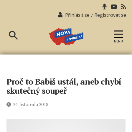
Přihlásit se
Registrovat se
/
MENU
Nová
republika
Proč to Babiš ustál, aneb chybí
skutečný soupeř
Datum
24. listopadu 2018
příspěvku