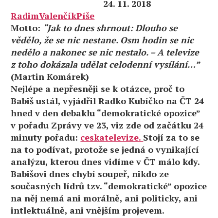
24. 11. 2018
RadimValenčíkPíše
Motto:
“Jak to dnes shrnout: Dlouho se
vědělo, že se nic nestane. Osm hodin se nic
nedělo a nakonec se nic nestalo. – A televize
z toho dokázala udělat celodenní vysílání…”
(Martin Komárek)
Nejlépe a nepřesněji se k otázce, proč to
Babiš ustál, vyjádřil Radko Kubíčko na ČT 24
hned v den debaklu “demokratické opozice”
v pořadu Zprávy ve 23, viz zde od začátku 24
minuty pořadu:
ceskatelevize.
Stojí za to se
na to podívat, protože se jedná o vynikající
analýzu, kterou dnes vidíme v ČT málo kdy.
Babišovi dnes chybí soupeř, nikdo ze
současných lídrů tzv. “demokratické” opozice
na něj nemá ani morálně, ani politicky, ani
intlektuálně, ani vnějším projevem.