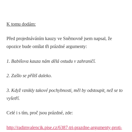
K tomu dodám:
Před projednáváním kauzy ve Sněmovně jsem napsal, že
opozice bude omílat tři prázdné argumenty:
1. Babišova kauza nám dělá ostudu v zahraničí.
2. Zašlo se příliš daleko.
3. Když vznikly takové pochybnosti, měl by odstoupit, než se to
vyšetří.
Celé i s tím, proč jsou prázdné, zde:
http://radimvalencik.pise.cz/6387-tri-prazdne-argumenty-proti-