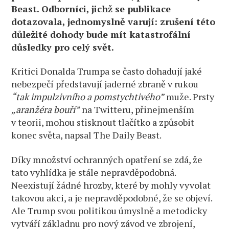
Beast. Odborníci, jichž se publikace
dotazovala, jednomyslně varují: zrušení této
důležité dohody bude mít katastrofální
důsledky pro celý svět.
Kritici Donalda Trumpa se často dohadují jaké
nebezpečí představují jaderné zbraně v rukou
“tak impulzivního a pomstychtivého”
muže. Prsty
„aranžéra bouří”
na Twitteru, přinejmenším
v teorii, mohou stisknout tlačítko a způsobit
konec světa, napsal The Daily Beast.
Díky množství ochranných opatření se zdá, že
tato vyhlídka je stále nepravděpodobná.
Neexistují žádné hrozby, které by mohly vyvolat
takovou akci, a je nepravděpodobné, že se objeví.
Ale Trump svou politikou úmyslně a metodicky
vytváří základnu pro nový závod ve zbrojení,