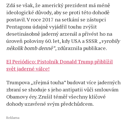
Zdá se však, že americký prezident má méně
ideologické důvody, aby se proti této dohodě
postavil. V roce 2017 na setkání se zástupci
Pentagonu údajně vyjádřil touhu zvýšit
desetinásobně jaderný arzenál a přivést ho na
úroveň poloviny 60. let, kdy USA a SSSR
„vyrobily
několik bomb denně”
, zdůraznila publikace.
El Periódico: Pistolník Donald Trump přiblížil
svět jaderné válce!
Trumpova „zřejmá touha” budovat více jaderných
zbraní se shoduje s jeho antipatii vůči smlouvám
Obamovy éry. Zrušil téměř všechny klíčové
dohody uzavřené svým předchůdcem.
Reklama