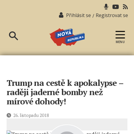
Přihlásit se
Registrovat se
/
MENU
Nová
republika
Trump na cestě k apokalypse –
raději jaderné bomby než
mírové dohody!
Datum
26. listopadu 2018
příspěvku