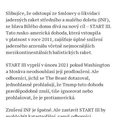
Slibujíce, že odstoupí ze Smlouvy o likvidaci
jaderných raket středního a malého doletu (INF),
se hlava Bílého domu dívá na nový cíl – START III.
Tato rusko-americká dohoda, která vstoupila
v platnost v roce 2011, zajišťuje úplné snížení
jaderného arzenálu včetně nejmocnějších
mezikontinentálních balistických raket.
START III vyprší v únoru 2021 pokud Washington
a Moskva neodsouhlasí její prodloužení. Ale
odborníci, jichž se The Beast dotazoval,
jednohlasně prohlašují, že Trump tuto dohodu
pravděpodobně zruší, tiše ignorovat nebo
prohlašovat, že je protiamerická.
Zrušení INF je špatné. Ale zastavit START III by
mohlo být katastrofální, varují odborníci.