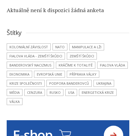
Aktuálně není k dispozici žádná anketa
Štítky
KOLONIÁLNÍ ZÁVISLOST
NATO
MANIPULACE A LŽI
FIALOVA VLÁDA - ZEMŠTÍ ŠKŮDCI
ZEMŠTÍ ŠKŮDCI
BANDEROVSKÝ NACIZMUS
KRÁČÍME K TOTALITĚ
FIALOVA VLÁDA
EKONOMIKA
EVROPSKÁ UNIE
PŘÍPRAVA VÁLKY
KRIZE SPOLEČNOSTI
PODPORA BANDEROVCŮ
UKRAJINA
MÉDIA
CENZURA
RUSKO
USA
ENERGETICKÁ KRIZE
VÁLKA
E-shop