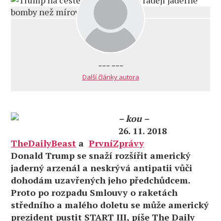
--- ---
Další články autora
– kou –
26. 11. 2018
TheDailyBeast
a
PrvníZprávy
Donald Trump se snaží rozšířit americký
jaderný arzenál a neskrývá antipatii vůči
dohodám uzavřených jeho předchůdcem.
Proto po rozpadu Smlouvy o raketách
středního a malého doletu se může americký
prezident pustit START III, píše The Daily