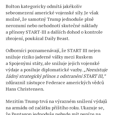
Bolton kategoricky odmítá jakékoliv
sebeomezení americké vojenské síly. Je však
možné, že samotný Trump jednoduše plně
nerozumí nebo nehodnotí skutečné náklady
a přínosy START-III a dalších dohod o kontrole
zbrojení, poukázal Daily Beast.
Odborníci poznamenávají, že START III nejen
snižuje riziko jaderné války mezi Ruskem
a Spojenými státy, ale snižuje jejich vojenské
výdaje a posiluje diplomatické vazby.
„Neexistuje
žádný strategický přínos z odstranění START III,”
zdůraznil zástupce Federace amerických vědců
Hans Christensen.
Mezitím Trump trvá na výrazném snížení výdajů
na armádu od začátku příštího roku. Ukazuje se,
že Pentagon jednoduše nebude mít peníze na