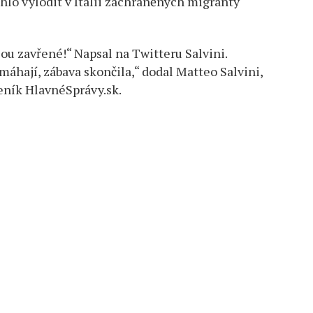
lo vylodit v Itálii zachráněných migranty
sou zavřené!“ Napsal na Twitteru Salvini.
áhají, zábava skončila,“ dodal Matteo Salvini,
eník HlavnéSprávy.sk.