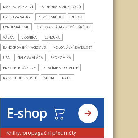
MANIPULACE A LŽI
PODPORA BANDEROVCŮ
PŘÍPRAVA VÁLKY
ZEMŠTÍ ŠKŮDCI
RUSKO
EVROPSKÁ UNIE
FIALOVA VLÁDA - ZEMŠTÍ ŠKŮDCI
VÁLKA
UKRAJINA
CENZURA
BANDEROVSKÝ NACIZMUS
KOLONIÁLNÍ ZÁVISLOST
USA
FIALOVA VLÁDA
EKONOMIKA
ENERGETICKÁ KRIZE
KRÁČÍME K TOTALITĚ
KRIZE SPOLEČNOSTI
MÉDIA
NATO
E-shop
Knihy, propagační předměty