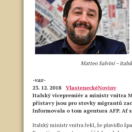
Matteo Salvini – itals
-vaz-
23. 12. 2018
VlasteneckéNoviny
Italský vicepremiér a ministr vnitra M
přístavy jsou pro stovky migrantů za
Informovala o tom agentura AFP. Ať si
Italský ministr vnitra řekl, že plavidlo 