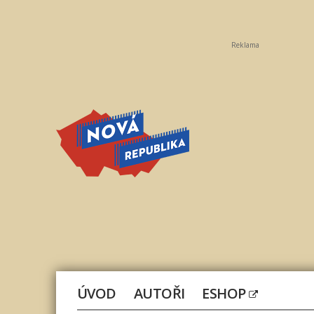
Reklama
Nová
republika
ÚVOD
AUTOŘI
ESHOP