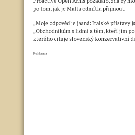
Proactive Open Arms požádalo, zda by moh
po tom, jak je Malta odmítla přijmout.
„Moje odpověď je jasná: Italské přístavy j
„Obchodníkům s lidmi a těm, kteří jim pom
kterého cituje slovenský konzervativní d
Reklama