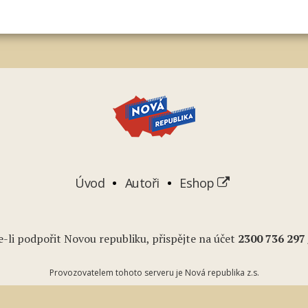
Úvod
Autoři
Eshop
-li podpořit Novou republiku, přispějte na účet
2
300 736 297
Provozovatelem tohoto serveru je Nová republika z.s.
Podcasty
Youtube
RSS