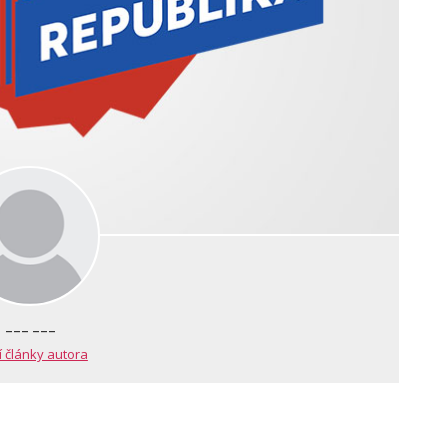
--- ---
í články autora