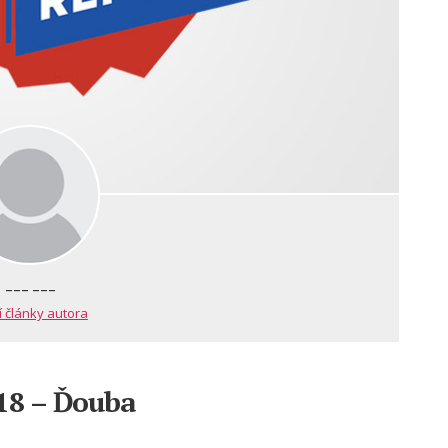
--- ---
í články autora
018 – Ďouba