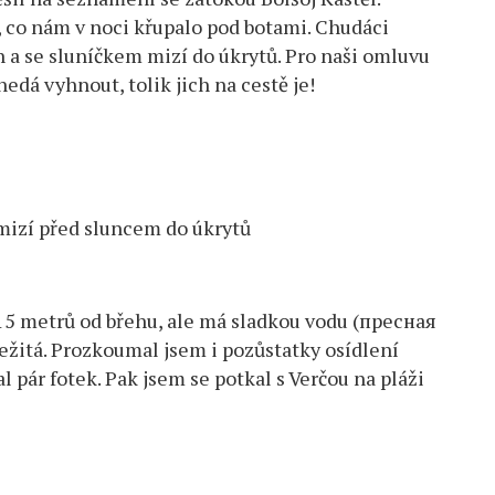
, co nám v noci křupalo pod botami. Chudáci
h a se sluníčkem mizí do úkrytů. Pro naši omluvu
nedá vyhnout, tolik jich na cestě je!
mizí před sluncem do úkrytů
 15 metrů od břehu, ale má sladkou vodu (пресная
ležitá. Prozkoumal jsem i pozůstatky osídlení
al pár fotek. Pak jsem se potkal s Verčou na pláži