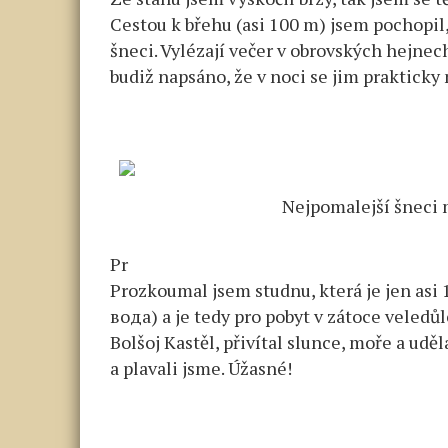
Cestou k břehu (asi 100 m) jsem pochopil
šneci. Vylézají večer v obrovských hejnec
budiž napsáno, že v noci se jim prakticky 
Nejpomalejší šneci 
Pr
Prozkoumal jsem studnu, která je jen asi
вода) a je tedy pro pobyt v zátoce veledů
Bolšoj Kastěl, přivítal slunce, moře a uděl
a plavali jsme. Úžasné!