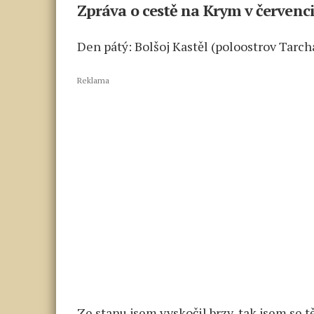
Zpráva o cestě na Krym v červenci
Den pátý: Bolšoj Kastěl (poloostrov Tarc
Reklama
Ze stanu jsem vyskočil brzy, tak jsem se t