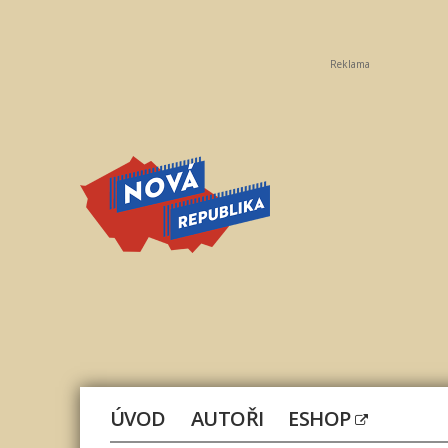
Reklama
Nová
republika
ÚVOD
AUTOŘI
ESHOP