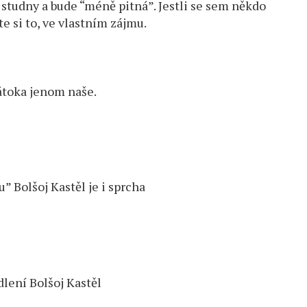
 studny a bude “méně pitná”. Jestli se sem někdo
e si to, ve vlastním zájmu.
átoka jenom naše.
” Bolšoj Kastěl je i sprcha
dlení Bolšoj Kastěl