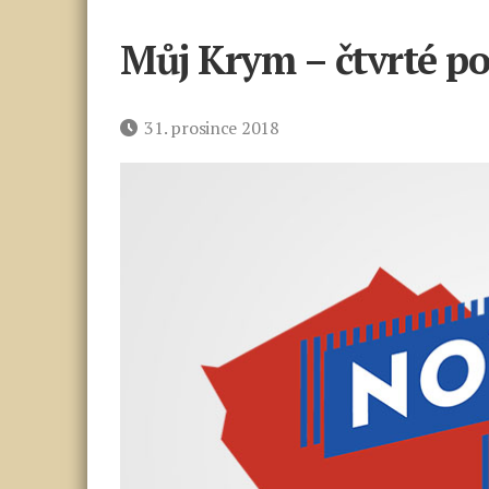
Můj Krym – čtvrté p
Datum
31. prosince 2018
příspěvku