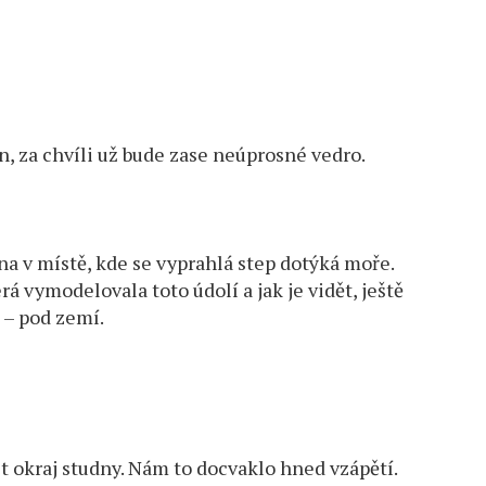
ín, za chvíli už bude zase neúprosné vedro.
dna v místě, kde se vyprahlá step dotýká moře.
á vymodelovala toto údolí a jak je vidět, ještě
 – pod zemí.
it okraj studny. Nám to docvaklo hned vzápětí.