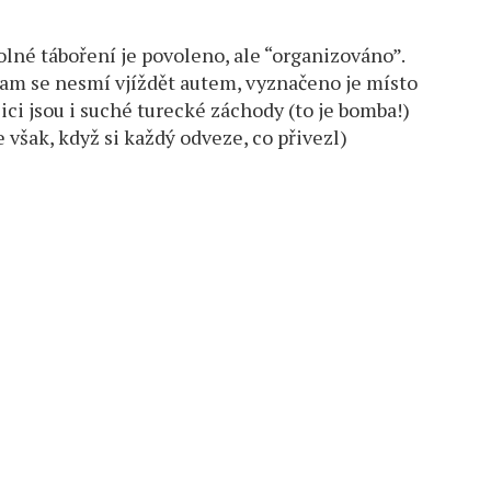
volné táboření je povoleno, ale “organizováno”.
kam se nesmí vjíždět autem, vyznačeno je místo
zici jsou i suché turecké záchody (to je bomba!)
 však, když si každý odveze, co přivezl)