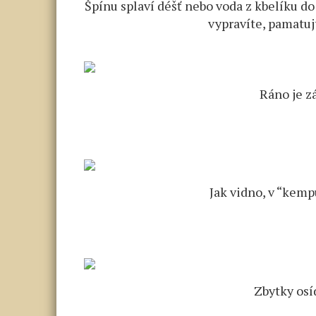
Špínu splaví déšť nebo voda z kbelíku do
vypravíte, pamatujt
Ráno je z
Jak vidno, v “kempu
Zbytky osí