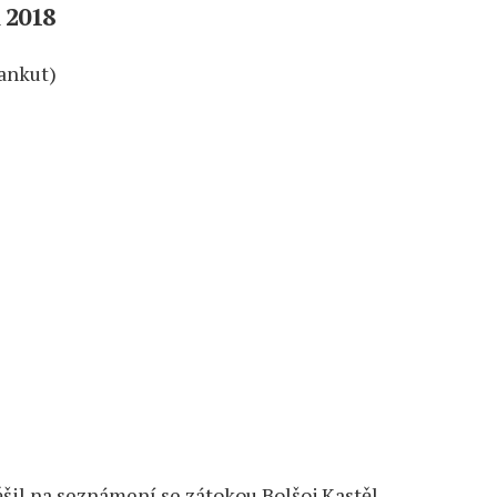
 2018
hankut)
ěšil na seznámení se zátokou Bolšoj Kastěl.