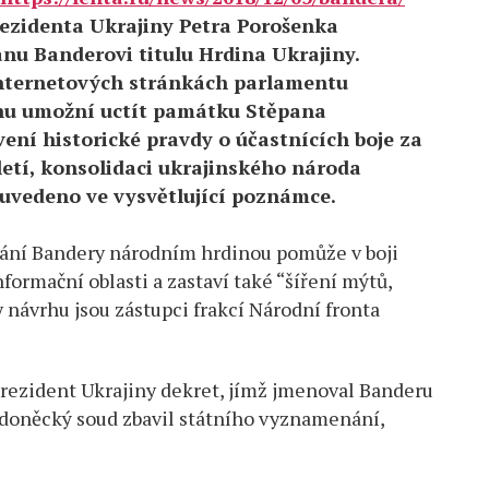
rezidenta Ukrajiny Petra Porošenka
nu Banderovi titulu Hrdina Ukrajiny.
internetových stránkách parlamentu
rhu umožní uctít památku Stěpana
ní historické pravdy o účastnících boje za
letí, konsolidaci ukrajinského národa
e uvedeno ve vysvětlující poznámce.
ání Bandery národním hrdinou pomůže v boji
nformační oblasti a zastaví také “šíření mýtů,
návrhu jsou zástupci frakcí Národní fronta
prezident Ukrajiny dekret, jímž jmenoval Banderu
j doněcký soud zbavil státního vyznamenání,