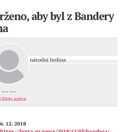
rženo, aby byl z Bandery
na
--- ---
í články autora
6. 12. 2018
https://lenta.ru/news/2018/12/05/bandera/