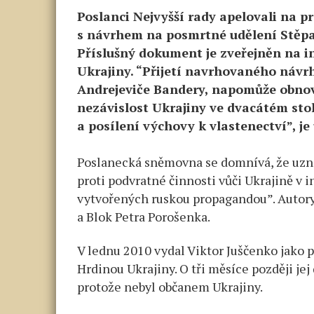
Poslanci Nejvyšší rady apelovali na p
s návrhem na posmrtné udělení Stěpa
Příslušný dokument je zveřejněn na 
Ukrajiny. “Přijetí navrhovaného náv
Andrejeviče Bandery, napomůže obnove
nezávislost Ukrajiny ve dvacátém sto
a posílení výchovy k vlastenectví”, j
Poslanecká sněmovna se domnívá, že uzn
proti podvratné činnosti vůči Ukrajině v i
vytvořených ruskou propagandou”. Autory 
a Blok Petra Porošenka.
V lednu 2010 vydal Viktor Juščenko jako 
Hrdinou Ukrajiny. O tři měsíce později je
protože nebyl občanem Ukrajiny.