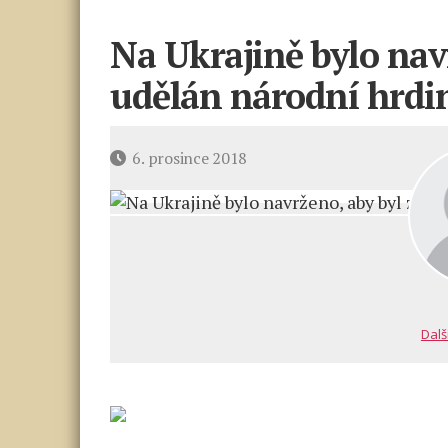
Na Ukrajině bylo nav
udělán národní hrdi
Datum
6. prosince 2018
příspěvku
Dalš