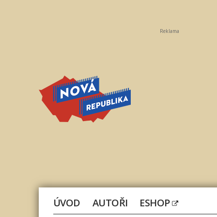
Reklama
Nová
republika
ÚVOD
AUTOŘI
ESHOP