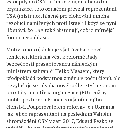
vstoupily do OSN, a tím se změnil charakter
organizace, toto označení převzal reprezentant
USA (mistr no), hlavně pro blokování mnoha
rezolucí namířených proti Izraeli i když se nyní
již stává, že USA také abstenují, což je mírnější
forma nesouhlasu.
Motiv tohoto článku je však úvaha o nové
tendenci, která má vést k reformě Rady
bezpečnosti presentovanou německým
ministrem zahraničí Helko Maasem, který
předpokládá podstatnou změnu v počtu členů, ale
nevylučuje se i úvaha nového členství nejenom
pro státy, ale i třeba organizace (EU), což by
mohlo postihnou Francii zrušením jejího
členství, Podporovatelem reformy je i Ukrajina,
jak jejich reprezentant na posledním Valném
shromáždění OSN v září 2017, Eduard Fesko se
vyjádřil „že současný formát Rady bezpečnosti