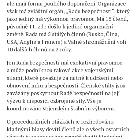
ale mají formu pouhého doporučení. Organizace
však má zvláštní orgán, „Radu bezpečnosti“, který
jako jediný má výkonnou pravomoc. Má 15 členů,
původně 11, zde došlo k jediné organizační
změně. Rada má 5 stálých členů (Rusko, Čína,
USA, Anglie a Francie) a Valné shromáždění volí
10 dalších členů na 2 roky.
Jen Rada bezpečnosti má exekutivní pravomoc
a může podniknou takové akce vojenskými
silami, které považuje za nutné k udržení nebo
obnovení míru a bezpečnosti. Členské státy jsou
zavázány poskytnout Radě bezpečnosti na její
výzvu k disposici ozbrojené síly. Vše je
koordinováno Vojenským štábním výborem.
O procedurálních otázkách je rozhodováno
kladnými hlasy devíti členů ale o všech ostatních
věcech je rozhodováno rovněž devíti kladnými