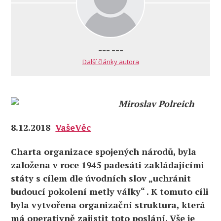
--- ---
Další články autora
Miroslav Polreich
8.12.2018
VašeVěc
Charta organizace spojených národů, byla
založena v roce 1945 padesáti zakládajícími
státy s cílem dle úvodních slov „uchránit
budoucí pokolení metly války“ . K tomuto cíli
byla vytvořena organizační struktura, která
má operativně zajistit toto poslání. Vše je