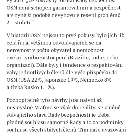
OSN není schopen garantovat mír a bezpečnost
a v nynější podobě nevyhovuje řešení problémů
21. století.“
V historii OSN nejsou to prvé pokusy, bylo jich již
celá řada, většinou odvolávajících se na
nerovnost v počtu obyvatel a nemožnost
exekutivního zastoupení (Brazílie, Indie, nebo
organizací). Dále byly i tendence o respektování
váhy jednotlivých členů dle výše příspěvku do
OSN (USA 22%, Japonsko 19%, Německo 8%
a třeba Rusko 1,1%).
Pochopitelně tyto návrhy jsou naivní až
nesmyslné. Vraťme se však do reality. Ke změně
stávajícího stavu Rady bezpečnosti je třeba
předně souhlasu samotné Rady a to za podmínky
souhlasu všech stálých členů. Tím naše uvažování