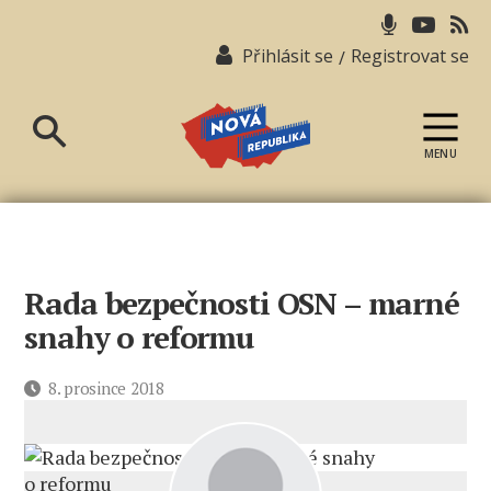
Přihlásit se
Registrovat se
/
MENU
Nová
republika
Rada bezpečnosti OSN – marné
snahy o reformu
Datum
8. prosince 2018
příspěvku