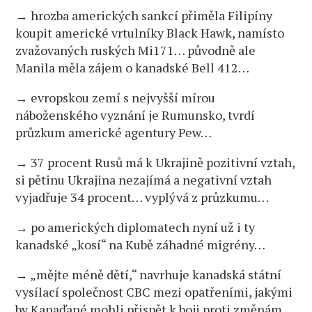
→ hrozba amerických sankcí přiměla Filipíny
koupit americké vrtulníky Black Hawk, namísto
zvažovaných ruských Mi171… původně ale
Manila měla zájem o kanadské Bell 412…
→ evropskou zemí s nejvyšší mírou
náboženského vyznání je Rumunsko, tvrdí
průzkum americké agentury Pew…
→ 37 procent Rusů má k Ukrajině pozitivní vztah,
si pětinu Ukrajina nezajímá a negativní vztah
vyjadřuje 34 procent… vyplývá z průzkumu…
→ po amerických diplomatech nyní už i ty
kanadské „kosí“ na Kubě záhadné migrény…
→ „mějte méně dětí,“ navrhuje kanadská státní
vysílací společnost CBC mezi opatřeními, jakými
by Kanaďané mohli přispět k boji proti změnám