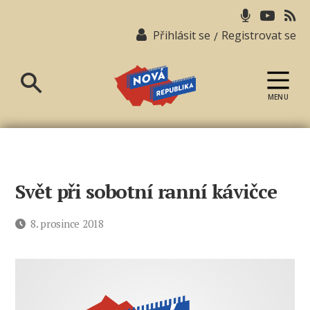
Přihlásit se
Registrovat se
/
MENU
Nová
republika
Svět při sobotní ranní kávičce
Datum
8. prosince 2018
příspěvku