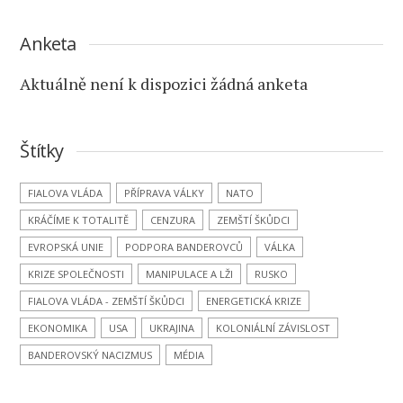
Anketa
Aktuálně není k dispozici žádná anketa
Štítky
FIALOVA VLÁDA
PŘÍPRAVA VÁLKY
NATO
KRÁČÍME K TOTALITĚ
CENZURA
ZEMŠTÍ ŠKŮDCI
EVROPSKÁ UNIE
PODPORA BANDEROVCŮ
VÁLKA
KRIZE SPOLEČNOSTI
MANIPULACE A LŽI
RUSKO
FIALOVA VLÁDA - ZEMŠTÍ ŠKŮDCI
ENERGETICKÁ KRIZE
EKONOMIKA
USA
UKRAJINA
KOLONIÁLNÍ ZÁVISLOST
BANDEROVSKÝ NACIZMUS
MÉDIA