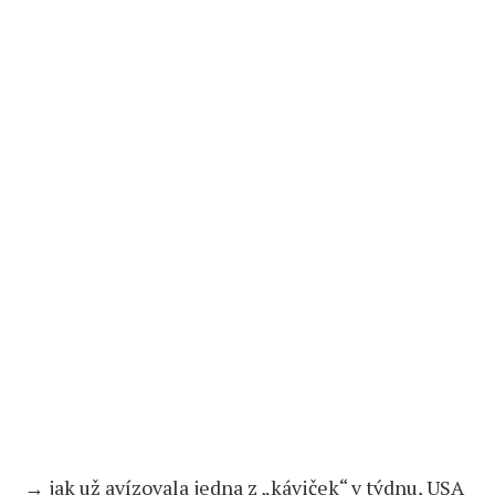
→ jak už avízovala jedna z „káviček“ v týdnu, USA