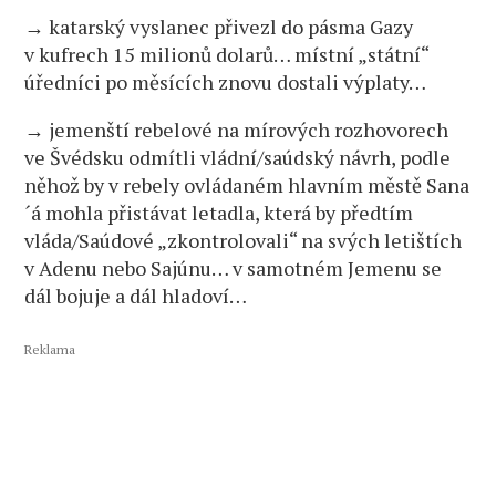
→ katarský vyslanec přivezl do pásma Gazy
v kufrech 15 milionů dolarů… místní „státní“
úředníci po měsících znovu dostali výplaty…
→ jemenští rebelové na mírových rozhovorech
ve Švédsku odmítli vládní/saúdský návrh, podle
něhož by v rebely ovládaném hlavním městě Sana
´á mohla přistávat letadla, která by předtím
vláda/Saúdové „zkontrolovali“ na svých letištích
v Adenu nebo Sajúnu… v samotném Jemenu se
dál bojuje a dál hladoví…
Reklama