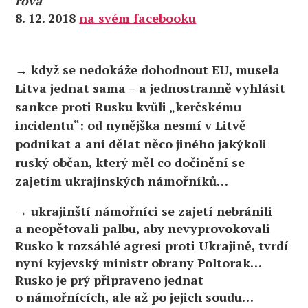
rova
8. 12. 2018
na svém facebooku
→ když se nedokáže dohodnout EU, musela
Litva jednat sama – a jednostranně vyhlásit
sankce proti Rusku kvůli „kerčskému
incidentu“: od nynějška nesmí v Litvě
podnikat a ani dělat něco jiného jakýkoli
ruský občan, který měl co dočinění se
zajetím ukrajinských námořníků…
→ ukrajinští námořníci se zajetí nebránili
a neopětovali palbu, aby nevyprovokovali
Rusko k rozsáhlé agresi proti Ukrajině, tvrdí
nyní kyjevský ministr obrany Poltorak…
Rusko je prý připraveno jednat
o námořnících, ale až po jejich soudu…