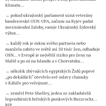
klimatu…
→ pokud ukrajinský parlament uzná veterány
banderovské OUN-UPA, začnou na Kyjev padat
mezinárodní žaloby, varuje Ukrajinský židovský
výbor…
→ každý rok je rukou svého partnera nebo
manžela zabito ve světě asi 50 tisíc žen, odhaduje
OSN… v Evropě je největší riziko pro ženy na
Maltě a po ní na Islandu a v Chorvatsku…
→ několik zbývajících egyptských Židů poprvé
„po dekádách“ otevřelo své oslavy chanuky
v Káhiře pro veřejnost…
→ zemřel Pete Shelley, jeden ze zakladatelů
legendárních britských punkových Buzzcocks…
RIP…