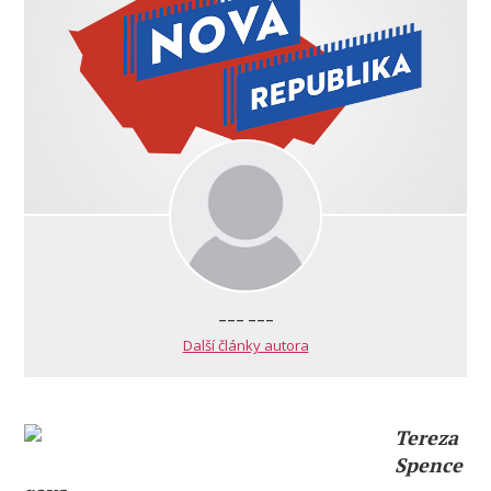
--- ---
Další články autora
Tereza
Spence