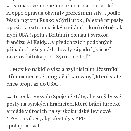
z listopadového chemického útoku na syrské
Aleppo opravdu obvinily prorežimní síly… podle
Washingtonu Rusko a Sýrii útok „falešně připsaly
opozici a extremistickým silám“… konkrétně tak
nyní USA (spolu s Británií) obhajují syrskou
frančízu Al Kajdy… v předchozích podobných
případech vždy následovaly západní „kárné“
raketové útoky proti Sýrii… co teď?…
→ Mexiko nabídlo víza a azyl tisícům účastníků
středoamerické „migrační karavany“, která stále
chce projít až do USA…
→ Turecko vyzvalo Spojené státy, aby zrušily své
posty na syrských hranicích, které brání turecké
armádě v útocích na syrskokurdské levicové
YPG… a vůbec, aby přestaly s YPG
spolupracovat…