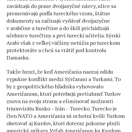
zavádzajú do praxe dvojjazyčné názvy, ulice sa
premenúvajú podľa tureckého vzoru, štátne
dokumenty sa začínajú vydávať dvojjazyčne
v arabčine a turečtine a do škôl prichádzajú
učebnice turečtiny a prví tureckí učitelia. Sýrski
Arabi však z veľkej väčšiny netúžia po tureckom
protektoráte a chcú sa vrátiť pod kontrolu
Damasku.
Takže hrozí, že keď Američania naozaj odídu
vypukne konflikt medzi Sýrčanmi a Turkami. To
by z geopolitického hľadiska vyhovovalo
Američanom, ktorí potrebujú pretiahnuť Turkov
znova na svoju stranu a eliminovať možnosti
triumvirátu Rusko – Irán – Turecko. Turecko je
člen NATO a Američania sú ochotní kvôli Turkom
obetovať aj Kurdov, ktorí doteraz pokorne plnili
americké príkazy. Vzťah Američanov ku Kurdom