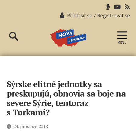
Přihlásit se
Registrovat se
/
MENU
Nová
republika
Sýrske elitné jednotky sa
preskupujú, obnovia sa boje na
severe Sýrie, tentoraz
s Turkami?
Datum
24. prosince 2018
příspěvku