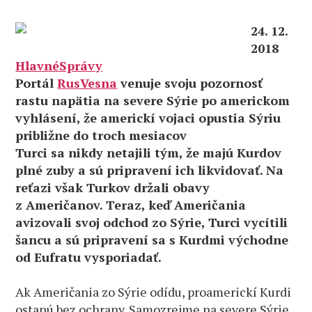
24. 12.
2018
HlavnéSprávy
Portál
RusVesna
venuje svoju pozornosť
rastu napätia na severe Sýrie po americkom
vyhlásení, že americkí vojaci opustia Sýriu
približne do troch mesiacov
Turci sa nikdy netajili tým, že majú Kurdov
plné zuby a sú pripravení ich likvidovať. Na
reťazi však Turkov držali obavy
z Američanov. Teraz, keď Američania
avizovali svoj odchod zo Sýrie, Turci vycítili
šancu a sú pripravení sa s Kurdmi východne
od Eufratu vysporiadať.
Ak Američania zo Sýrie odídu, proamerickí Kurdi
ostanú bez ochrany. Samozrejme na severe Sýrie