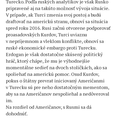
Turecko. Podľa ruských analytikov je však Rusko
pripravené aj na takúto možnosť vývoja situácie.
V prípade, ak Turci zmenia svoj postoj a budú
draftovať na americkú stranu, obnoví sa situácia
spred roku 2016. Rusi začnú otvorene podporovať
proasadovských Kurdov, Turci uviaznu
v nepríjemnom a vleklom konflikte, obnoví sa
ruské ekonomické embargo proti Turecku.
Erdogan je však dostatočne skúsený politický
hráč, ktorý chápe, že mu je výhodnejšie
momentálne sedieť na dvoch stoličkách, ako sa
spoliehať na americkú pomoc. Osud Kurdov,
pokus o štátny prevrat iniciovaný Američanmi
v Turecku sú pre neho dostatočným mementom,
aby sa na Američanov nespoliehal a nedôveroval
im.
Na rozdiel od Američanov, s Rusmi sa dá
dohodnúť.