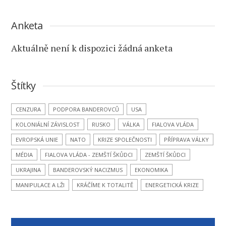
Anketa
Aktuálně není k dispozici žádná anketa
Štítky
CENZURA
PODPORA BANDEROVCŮ
USA
KOLONIÁLNÍ ZÁVISLOST
RUSKO
VÁLKA
FIALOVA VLÁDA
EVROPSKÁ UNIE
NATO
KRIZE SPOLEČNOSTI
PŘÍPRAVA VÁLKY
MÉDIA
FIALOVA VLÁDA - ZEMŠTÍ ŠKŮDCI
ZEMŠTÍ ŠKŮDCI
UKRAJINA
BANDEROVSKÝ NACIZMUS
EKONOMIKA
MANIPULACE A LŽI
KRÁČÍME K TOTALITĚ
ENERGETICKÁ KRIZE