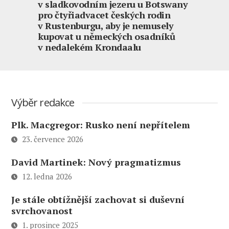
v sladkovodním jezeru u Botswany
pro čtyřiadvacet českých rodin
v Rustenburgu, aby je nemusely
kupovat u německých osadníků
v nedalekém Krondaalu
Výběr redakce
Plk. Macgregor: Rusko není nepřítelem
23. července 2026
David Martinek: Nový pragmatizmus
12. ledna 2026
Je stále obtížnější zachovat si duševní
svrchovanost
1. prosince 2025