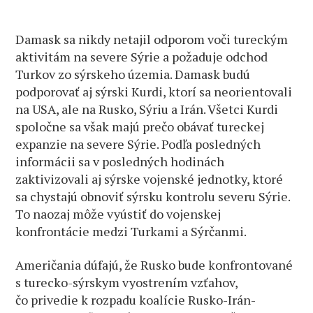
Damask sa nikdy netajil odporom voči tureckým
aktivitám na severe Sýrie a požaduje odchod
Turkov zo sýrskeho územia. Damask budú
podporovať aj sýrski Kurdi, ktorí sa neorientovali
na USA, ale na Rusko, Sýriu a Irán. Všetci Kurdi
spoločne sa však majú prečo obávať tureckej
expanzie na severe Sýrie. Podľa posledných
informácii sa v posledných hodinách
zaktivizovali aj sýrske vojenské jednotky, ktoré
sa chystajú obnoviť sýrsku kontrolu severu Sýrie.
To naozaj môže vyústiť do vojenskej
konfrontácie medzi Turkami a Sýrčanmi.
Američania dúfajú, že Rusko bude konfrontované
s turecko-sýrskym vyostrením vzťahov,
čo privedie k rozpadu koalície Rusko-Irán-