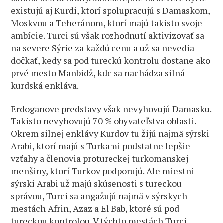
existujú aj Kurdi, ktorí spolupracujú s Damaskom,
Moskvou a Teheránom, ktorí majú takisto svoje
ambície. Turci sú však rozhodnutí aktivizovať sa
na severe Sýrie za každú cenu a už sa nevedia
dočkať, kedy sa pod tureckú kontrolu dostane ako
prvé mesto Manbidž, kde sa nachádza silná
kurdská enkláva.
Erdoganove predstavy však nevyhovujú Damasku.
Takisto nevyhovujú 70 % obyvateľstva oblasti.
Okrem silnej enklávy Kurdov tu žijú najmä sýrski
Arabi, ktorí majú s Turkami podstatne lepšie
vzťahy a členovia protureckej turkomanskej
menšiny, ktorí Turkov podporujú. Ale miestni
sýrski Arabi už majú skúsenosti s tureckou
správou, Turci sa angažujú najmä v sýrskych
mestách Afrin, Azaz a El Bab, ktoré sú pod
tureckou kontrolou. V týchto mestách Turci