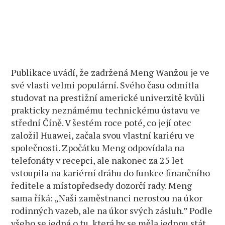
Publikace uvádí, že zadržená Meng Wanžou je ve
své vlasti velmi populární. Svého času odmítla
studovat na prestižní americké univerzitě kvůli
prakticky neznámému technickému ústavu ve
střední Číně. V šestém roce poté, co její otec
založil Huawei, začala svou vlastní kariéru ve
společnosti. Zpočátku Meng odpovídala na
telefonáty v recepci, ale nakonec za 25 let
vstoupila na kariérní dráhu do funkce finančního
ředitele a místopředsedy dozorčí rady. Meng
sama říká: „Naši zaměstnanci nerostou na úkor
rodinných vazeb, ale na úkor svých zásluh.” Podle
všeho se jedná o tu, která by se měla jednou stát