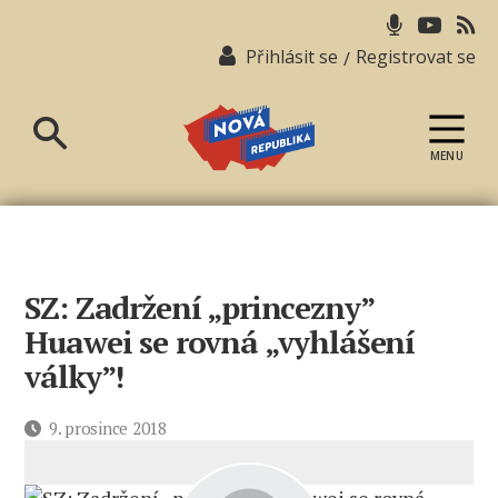
Přihlásit se
Registrovat se
/
MENU
Nová
republika
SZ: Zadržení „princezny”
Huawei se rovná „vyhlášení
války”!
Datum
9. prosince 2018
příspěvku