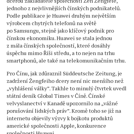
dcerou zakladatele společnosti Žen Žengfeie,
jednoho z nejvlivnějších čínských podnikatelů.
Podle publikace je Huawei druhým největším
výrobcem chytrých telefonů na světě
po Samsungu, stejně jako klíčový podnik pro
čínskou ekonomiku. Huawei se stala jednou
z mála čínských společností, které dosáhly
úspěchu mimo Říši středu, a to nejen na trhu
smartphonů, ale také na telekomunikačním trhu.
Pro Čínu, jak zdůraznil Süddeutsche Zeitung, je
zadržení Žengfeiho dcery není nic menšího než
„vyhlášení války”. Takhle to minulý čtvrtek uvedl
státní deník Global Times v Číně. Čínské
velvyslanectví v Kanadě upozornilo na „vážné
porušování lidských práv”. Kromě toho se již na
internetu objevily výzvy k bojkotu produktů
americké společnosti Apple, konkurence
společnosti Huawei.