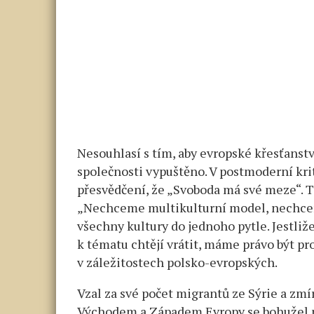
Nesouhlasí s tím, aby evropské křesťanst
společnosti vypuštěno. V postmoderní kri
přesvědčení, že „Svoboda má své meze“. T
„Nechceme multikulturní model, nechcem
všechny kultury do jednoho pytle. Jestliž
k tématu chtějí vrátit, máme právo být pro
v záležitostech polsko-evropských.
Vzal za své počet migrantů ze Sýrie a zmír
Východem a Západem Evropy se bohužel pr