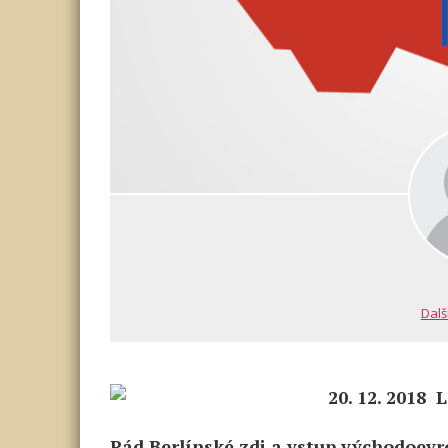
Dalš
20. 12. 2018 
Pád Berlínské zdi a vstup východoevro