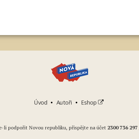
Úvod
Autoři
Eshop
-li podpořit Novou republiku, přispějte na účet
2
300 736 297