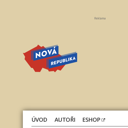
Reklama
Nová
republika
ÚVOD
AUTOŘI
ESHOP