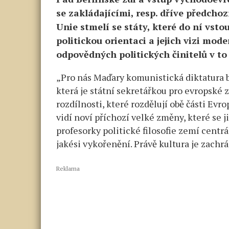
se zakládajícími, resp. dříve předchozí
Unie stmelí se státy, které do ní vstou
politickou orientaci a jejich vizi mod
odpovědných politických činitelů v to 
„Pro nás Maďary komunistická diktatura by
která je státní sekretářkou pro evropské z
rozdílnosti, které rozdělují obě části Evr
vidí noví příchozí velké změny, které se j
profesorky politické filosofie zemí centrá
jakési vykořenění. Právě kultura je zach
Reklama