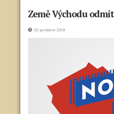
Země Východu odmíta
Datum
20. prosince 2018
příspěvku