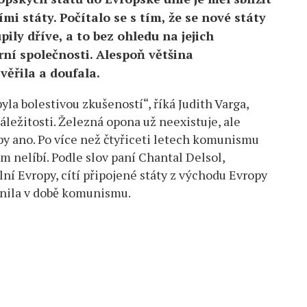
mi státy. Počítalo se s tím, že se nové státy
pily dříve, a to bez ohledu na jejich
erní společnosti. Alespoň většina
věřila a doufala.
la bolestivou zkušeností“, říká Judith Varga,
áležitosti. Železná opona už neexistuje, ale
opy ano. Po více než čtyřiceti letech komunismu
im nelíbí. Podle slov paní Chantal Delsol,
lní Evropy, cítí připojené státy z východu Evropy
ránila v době komunismu.