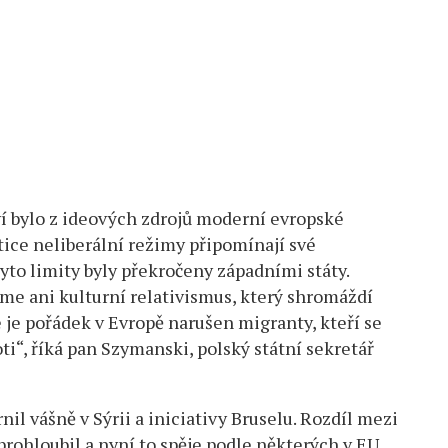
ví bylo z ideových zdrojů moderní evropské
tice neliberální režimy připomínají své
yto limity byly překročeny západními státy.
e ani kulturní relativismus, který shromáždí
e je pořádek v Evropě narušen migranty, kteří se
ti“, říká pan Szymanski, polský státní sekretář
nil vášně v Sýrii a iniciativy Bruselu. Rozdíl mezi
ohloubil a nyní to spěje podle některých v EU