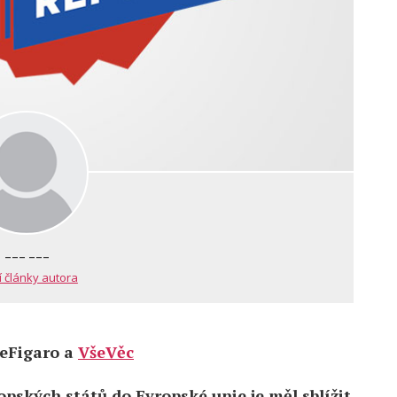
--- ---
í články autora
LeFigaro a
VšeVěc
pských států do Evropské unie je měl sblížit