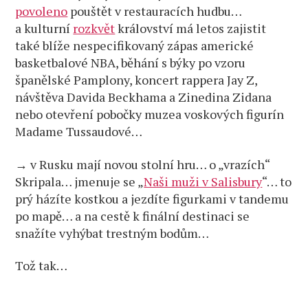
povoleno
pouštět v restauracích hudbu…
a kulturní
rozkvět
království má letos zajistit
také blíže nespecifikovaný zápas americké
basketbalové NBA, běhání s býky po vzoru
španělské Pamplony, koncert rappera Jay Z,
návštěva Davida Beckhama a Zinedina Zidana
nebo otevření pobočky muzea voskových figurín
Madame Tussaudové…
→ v Rusku mají novou stolní hru… o „vrazích“
Skripala… jmenuje se „
Naši muži v Salisbury
“… to
prý házíte kostkou a jezdíte figurkami v tandemu
po mapě… a na cestě k finální destinaci se
snažíte vyhýbat trestným bodům…
Tož tak…