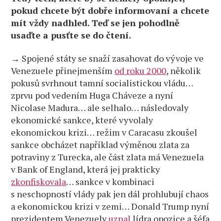
pokud chcete být dobře informovaní a chcete
mít vždy nadhled. Teď se jen pohodlně
usaďte a pusťte se do čtení.
→ Spojené státy se snaží zasahovat do vývoje ve
Venezuele přinejmenším
od roku 2000
, několik
pokusů svrhnout tamní socialistickou vládu…
zprvu pod vedením Huga Cháveze a nyní
Nicolase Madura… ale selhalo… následovaly
ekonomické sankce, které vyvolaly
ekonomickou krizi… režim v Caracasu zkoušel
sankce obcházet například výměnou zlata za
potraviny z Turecka, ale část zlata má Venezuela
v Bank of England, která jej prakticky
zkonfiskovala
… sankce v kombinaci
s neschopností vlády pak jen dál prohlubují chaos
a ekonomickou krizi v zemi… Donald Trump nyní
prezidentem Venezuely
uznal
lídra opozice a šéfa