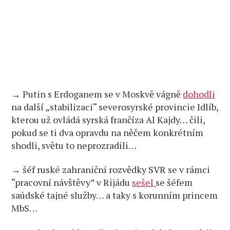
→ Putin s Erdoganem se v Moskvě vágně
dohodli
na další „stabilizaci“ severosyrské provincie Idlíb,
kterou už ovládá syrská frančíza Al Kajdy… čili,
pokud se ti dva opravdu na něčem konkrétním
shodli, světu to neprozradili…
→ šéf ruské zahraniční rozvědky SVR se v rámci
“pracovní návštěvy” v Rijádu
sešel
se šéfem
saúdské tajné služby… a taky s korunním princem
MbS…