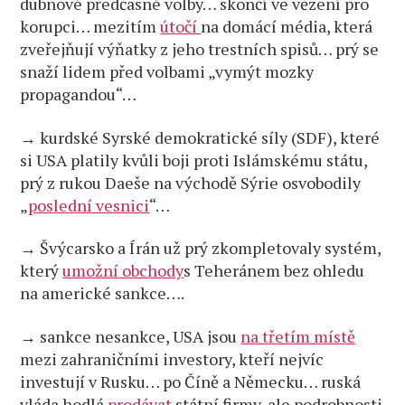
dubnové předčasné volby… skončí ve vězení pro
korupci… mezitím
útočí
na domácí média, která
zveřejňují výňatky z jeho trestních spisů… prý se
snaží lidem před volbami „vymýt mozky
propagandou“…
→ kurdské Syrské demokratické síly (SDF), které
si USA platily kvůli boji proti Islámskému státu,
prý z rukou Daeše na východě Sýrie osvobodily
„
poslední vesnici
“…
→ Švýcarsko a Írán už prý zkompletovaly systém,
který
umožní obchody
s Teheránem bez ohledu
na americké sankce….
→ sankce nesankce, USA jsou
na třetím místě
mezi zahraničními investory, kteří nejvíc
investují v Rusku… po Číně a Německu… ruská
vláda hodlá
prodávat
státní firmy, ale podrobnosti