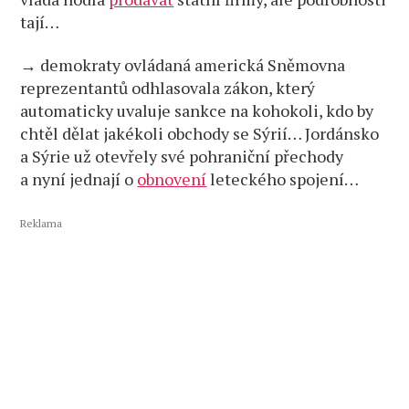
tají…
→ demokraty ovládaná americká Sněmovna
reprezentantů odhlasovala zákon, který
automaticky uvaluje sankce na kohokoli, kdo by
chtěl dělat jakékoli obchody se Sýrií… Jordánsko
a Sýrie už otevřely své pohraniční přechody
a nyní jednají o
obnovení
leteckého spojení…
Reklama