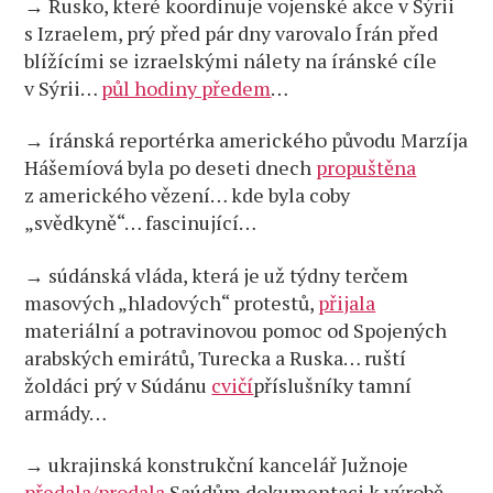
→ Rusko, které koordinuje vojenské akce v Sýrii
s Izraelem, prý před pár dny varovalo Írán před
blížícími se izraelskými nálety na íránské cíle
v Sýrii…
půl hodiny předem
…
→ íránská reportérka amerického původu Marzíja
Hášemíová byla po deseti dnech
propuštěna
z amerického vězení… kde byla coby
„svědkyně“… fascinující…
→ súdánská vláda, která je už týdny terčem
masových „hladových“ protestů,
přijala
materiální a potravinovou pomoc od Spojených
arabských emirátů, Turecka a Ruska… ruští
žoldáci prý v Súdánu
cvičí
příslušníky tamní
armády…
→ ukrajinská konstrukční kancelář Južnoje
předala/prodala
Saúdům dokumentaci k výrobě