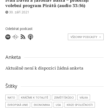
Ivan David a Jaroslav Bašta – probírají
volební program Pirátů (audio 33:56)
30. září 2021
Odebírat podcast
VŠECHNY PODCASTY
>
Anketa
Aktuálně není k dispozici žádná anketa
Štítky
NATO
KRÁČÍME K TOTALITĚ
ZEMŠTÍ ŠKŮDCI
VÁLKA
EVROPSKÁ UNIE
EKONOMIKA
USA
KRIZE SPOLEČNOSTI