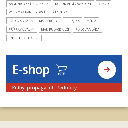
BANDEROVSKÝ NACIZMUS
KOLONIÁLNÍ ZÁVISLOST
RUSKO
PODPORA BANDEROVCŮ
CENZURA
FIALOVA VLÁDA - ZEMŠTÍ ŠKŮDCI
UKRAJINA
MÉDIA
PŘÍPRAVA VÁLKY
MANIPULACE A LŽI
FIALOVA VLÁDA
ENERGETICKÁ KRIZE
E-shop
Knihy, propagační předměty