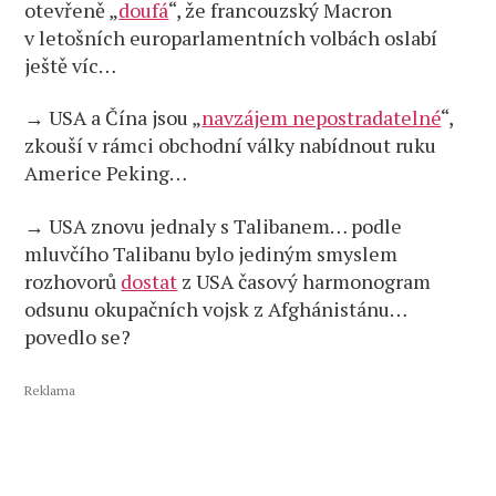
otevřeně „
doufá
“, že francouzský Macron
v letošních europarlamentních volbách oslabí
ještě víc…
→ USA a Čína jsou „
navzájem nepostradatelné
“,
zkouší v rámci obchodní války nabídnout ruku
Americe Peking…
→ USA znovu jednaly s Talibanem… podle
mluvčího Talibanu bylo jediným smyslem
rozhovorů
dostat
z USA časový harmonogram
odsunu okupačních vojsk z Afghánistánu…
povedlo se?
Reklama