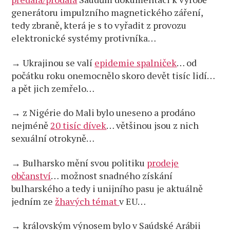
generátoru impulzního magnetického záření,
tedy zbraně, která je s to vyřadit z provozu
elektronické systémy protivníka…
→ Ukrajinou se valí
epidemie spalniček
… od
počátku roku onemocnělo skoro devět tisíc lidí…
a pět jich zemřelo…
→ z Nigérie do Mali bylo uneseno a prodáno
nejméně
20 tisíc dívek
… většinou jsou z nich
sexuální otrokyně…
→ Bulharsko mění svou politiku
prodeje
občanství
… možnost snadného získání
bulharského a tedy i unijního pasu je aktuálně
jedním ze
žhavých témat
v EU…
→ královským výnosem bylo v Saúdské Arábii