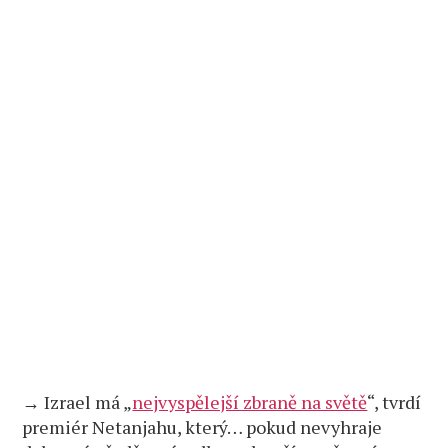
→ Izrael má „
nejvyspělejší zbraně na světě
“, tvrdí
premiér Netanjahu, který… pokud nevyhraje