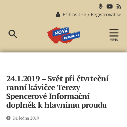
Přihlásit se
Registrovat se
/
MENU
Nová
republika
24.1.2019 – Svět při čtvrteční
ranní kávičce Terezy
Spencerové Informační
doplněk k hlavnímu proudu
Datum
24. ledna 2019
příspěvku