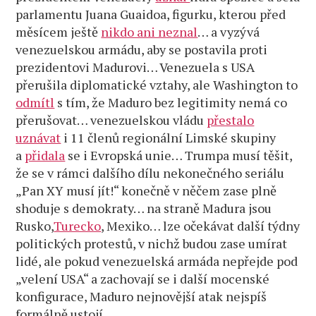
parlamentu Juana Guaidoa, figurku, kterou před
měsícem ještě
nikdo ani neznal
… a vyzývá
venezuelskou armádu, aby se postavila proti
prezidentovi Madurovi… Venezuela s USA
přerušila diplomatické vztahy, ale Washington to
odmítl
s tím, že Maduro bez legitimity nemá co
přerušovat… venezuelskou vládu
přestalo
uznávat
i 11 členů regionální Limské skupiny
a
přidala
se i Evropská unie… Trumpa musí těšit,
že se v rámci dalšího dílu nekonečného seriálu
„Pan XY musí jít!“ konečně v něčem zase plně
shoduje s demokraty… na straně Madura jsou
Rusko,
Turecko
, Mexiko… lze očekávat další týdny
politických protestů, v nichž budou zase umírat
lidé, ale pokud venezuelská armáda nepřejde pod
„velení USA“ a zachovají se i další mocenské
konfigurace, Maduro nejnovější atak nejspíš
formálně ustojí…