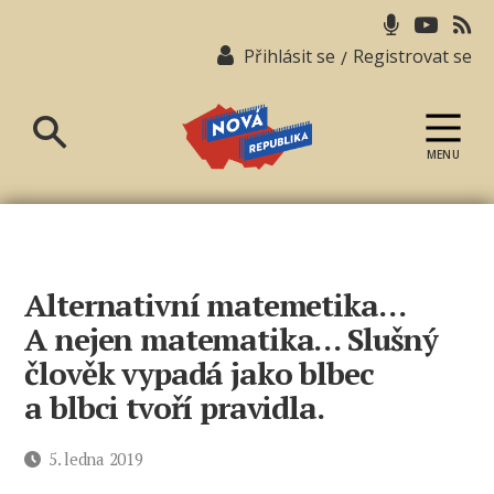
Přihlásit se
Registrovat se
/
MENU
Nová
republika
Alternativní matemetika…
A nejen matematika… Slušný
člověk vypadá jako blbec
a blbci tvoří pravidla.
Datum
5. ledna 2019
příspěvku