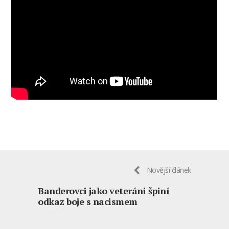
Novější článek
Banderovci jako veteráni špiní
odkaz boje s nacismem