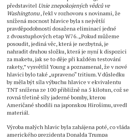
představitel
Unie znepokojených vědců ve
Washingtonu
, řekl v rozhovoru s novinami, že
snížená mocnost hlavice byla s největší
pravděpodobností dosažena eliminací jedné
z dvoustupňových etap W76. „Pokud můžeme
posoudit, jediná věc, která je nezbytná, je
nahradit druhou složku, která je nyní k dispozici
za maketu, jak se to děje při každém testování
rakety,” vysvětlil Young a poznamenal, že v nové
hlavici bylo také „upraveno“ tritium. V důsledku
by měla být síla výbuchu hlavice v ekvivalentu
TNT snížena ze 100 přibližně na 5 kilotun, což se
rovná třetině síly jaderné bomby, kterou
Američané shodili na japonskou Hirošimu, uvedl
materiál.
Výroba malých hlavic byla zahájena poté, co vláda
amerického prezidenta Donalda Trumpa