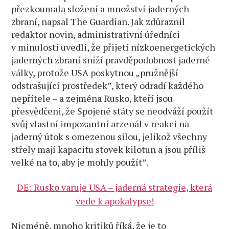
přezkoumala složení a množství jaderných
zbraní, napsal The Guardian. Jak zdůraznil
redaktor novin, administrativní úředníci
v minulosti uvedli, že přijetí nízkoenergetických
jaderných zbraní sníží pravděpodobnost jaderné
války, protože USA poskytnou „pružnější
odstrašující prostředek”, který odradí každého
nepřítele – a zejména Rusko, kteří jsou
přesvědčeni, že Spojené státy se neodváží použít
svůj vlastní impozantní arzenál v reakci na
jaderný útok s omezenou silou, jelikož všechny
střely mají kapacitu stovek kilotun a jsou příliš
velké na to, aby je mohly použít”.
DE: Rusko varuje USA – jaderná strategie, která
vede k apokalypse!
Nicméně, mnoho kritiků říká, že je to