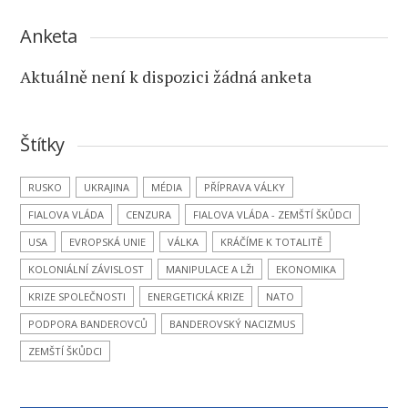
Anketa
Aktuálně není k dispozici žádná anketa
Štítky
RUSKO
UKRAJINA
MÉDIA
PŘÍPRAVA VÁLKY
FIALOVA VLÁDA
CENZURA
FIALOVA VLÁDA - ZEMŠTÍ ŠKŮDCI
USA
EVROPSKÁ UNIE
VÁLKA
KRÁČÍME K TOTALITĚ
KOLONIÁLNÍ ZÁVISLOST
MANIPULACE A LŽI
EKONOMIKA
KRIZE SPOLEČNOSTI
ENERGETICKÁ KRIZE
NATO
PODPORA BANDEROVCŮ
BANDEROVSKÝ NACIZMUS
ZEMŠTÍ ŠKŮDCI