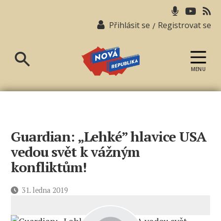
Přihlásit se
Registrovat se
/
MENU
Nová
republika
Guardian: „Lehké” hlavice USA
vedou svět k vážným
konfliktům!
Datum
31. ledna 2019
příspěvku