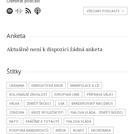
Odebírat podcast
VŠECHNY PODCASTY
>
Anketa
Aktuálně není k dispozici žádná anketa
Štítky
UKRAJINA
ENERGETICKÁ KRIZE
MANIPULACE A LŽI
KOLONIÁLNÍ ZÁVISLOST
EVROPSKÁ UNIE
PŘÍPRAVA VÁLKY
VÁLKA
ZEMŠTÍ ŠKŮDCI
USA
BANDEROVSKÝ NACIZMUS
CENZURA
KRIZE SPOLEČNOSTI
FIALOVA VLÁDA - ZEMŠTÍ ŠKŮDCI
NATO
KRÁČÍME K TOTALITĚ
FIALOVA VLÁDA
PODPORA BANDEROVCŮ
MÉDIA
RUSKO
EKONOMIKA