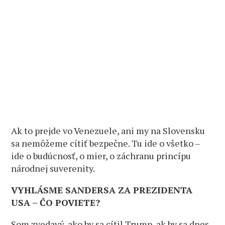
Ak to prejde vo Venezuele, ani my na Slovensku
sa nemôžeme cítiť bezpečne. Tu ide o všetko –
ide o budúcnosť, o mier, o záchranu princípu
národnej suverenity.
VYHLÁSME SANDERSA ZA PREZIDENTA
USA – ČO POVIETE?
Som zvedavý, ako by sa cítil Trump, ak by sa dnes