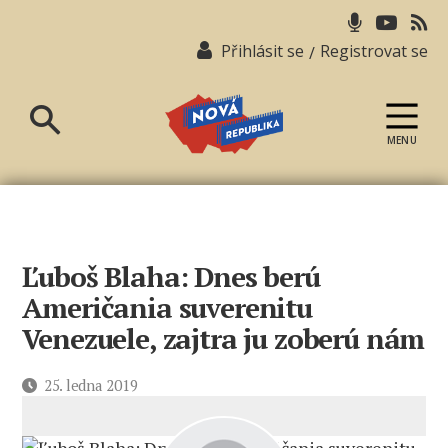
Přihlásit se
Registrovat se
/
MENU
Nová
republika
Ľuboš Blaha: Dnes berú
Američania suverenitu
Venezuele, zajtra ju zoberú nám
Datum
25. ledna 2019
příspěvku