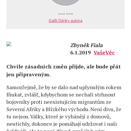
--- ---
Další články autora
Zbyněk Fiala
6.1.2019
VašeVěc
Chvíle zásadních změn přijde, ale bude přát
jen připraveným.
Samozřejmě, že by se dalo nad uplynulým rokem
fňukat, zvlášť, kdybychom se nechali strhnout
bojovníky proti neexistujícím migrantům ze
Severní Afriky a Blízkého východu. Není divu, že
tu nejsou. Války, které je vyhánějí z domovů,
neutichly, dokonce je pomáhají udržovat i naši