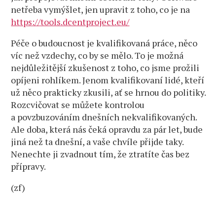
netřeba vymýšlet, jen upravit z toho, co je na
https://tools.dcentproject.eu/
Péče o budoucnost je kvalifikovaná práce, něco
víc než vzdechy, co by se mělo. To je možná
nejdůležitější zkušenost z toho, co jsme prožili
opíjeni rohlíkem. Jenom kvalifikovaní lidé, kteří
už něco prakticky zkusili, ať se hrnou do politiky.
Rozcvičovat se můžete kontrolou
a povzbuzováním dnešních nekvalifikovaných.
Ale doba, která nás čeká opravdu za pár let, bude
jiná než ta dnešní, a vaše chvíle přijde taky.
Nenechte ji zvadnout tím, že ztratíte čas bez
přípravy.
(zf)