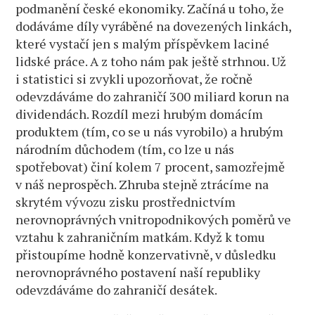
podmanění české ekonomiky. Začíná u toho, že
dodáváme díly vyráběné na dovezených linkách,
které vystačí jen s malým příspěvkem laciné
lidské práce. A z toho nám pak ještě strhnou. Už
i statistici si zvykli upozorňovat, že ročně
odevzdáváme do zahraničí 300 miliard korun na
dividendách. Rozdíl mezi hrubým domácím
produktem (tím, co se u nás vyrobilo) a hrubým
národním důchodem (tím, co lze u nás
spotřebovat) činí kolem 7 procent, samozřejmě
v náš neprospěch. Zhruba stejně ztrácíme na
skrytém vývozu zisku prostřednictvím
nerovnoprávných vnitropodnikových poměrů ve
vztahu k zahraničním matkám. Když k tomu
přistoupíme hodně konzervativně, v důsledku
nerovnoprávného postavení naší republiky
odevzdáváme do zahraničí desátek.