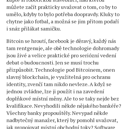
můžete začít prakticky uvažovat o tom, co by to
umělo, kdyby to bylo potřeba doopravdy. Kluky to
chytne jako fotbal, a možná se jim přitom podaří
i snáz přilákat samičku.
Bitcoin se hroutí, facebook je děravý, každý nás
tam rentgenuje, ale obě technologie dohromady
jsou živé a velice praktické pro seriózní vedení
debat o budoucnosti. Jen se musí trochu
přizpůsobit. Technologie pod Bitcoinem, onen
slavný blockchain, je využitelná pro ochranu
identity, zvenčí tam nikdo nevleze. A když se
jednou zvládne, lze ji použít i na zavedení
doplňkové místní měny. Ale to se taky nejde bez
kvalifikace. Nevyhodili někde nějakého bankéře?
Všechny banky propouštěly. Nevypad někde
nadbytečný manažer, který by pomohl uvažovat,
jak propojovat místní obchodní toky? Software