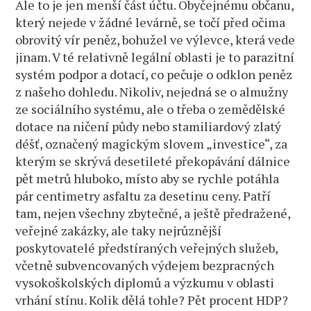
Ale to je jen menší část účtu. Obyčejnému občanu,
který nejede v žádné levárně, se točí před očima
obrovitý vír peněz, bohužel ve výlevce, která vede
jinam. V té relativně legální oblasti je to parazitní
systém podpor a dotací, co pečuje o odklon peněz
z našeho dohledu. Nikoliv, nejedná se o almužny
ze sociálního systému, ale o třeba o zemědělské
dotace na ničení půdy nebo stamiliardový zlatý
déšť, označený magickým slovem „investice“, za
kterým se skrývá desetileté překopávání dálnice
pět metrů hluboko, místo aby se rychle potáhla
pár centimetry asfaltu za desetinu ceny. Patří
tam, nejen všechny zbytečné, a ještě předražené,
veřejné zakázky, ale taky nejrůznější
poskytovatelé předstíraných veřejných služeb,
včetně subvencovaných výdejem bezpracných
vysokoškolských diplomů a výzkumu v oblasti
vrhání stínu. Kolik dělá tohle? Pět procent HDP?