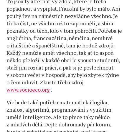
To jsou ty alternativy zdola, které je třeba
popadnout a vypiplat. Fňukání by bylo málo. Ani
pouhý řev na náměstích nezvládne všechno. Je
třeba číst, ne všichni už to zapomněli, a sbírat
poznatky od těch, kdo v tom pokročili. Potřeba je
angličtina, francouzština, němčina, nemluvě
o italštině a španělštině, tam je hodně zdrojů.
Každý nemůže umět všechno, tak ať to aspoň
někdo přeloží. V každé obci je spousta studentů,
stačí jim rozdat práci, a pak si je poslechnout
v sobotu večer v hospodě, aby bylo zbytek týdne
o čem mluvit. Zkuste třeba zdroj
www.socioeco.org
.
Víc bude také potřeba matematická logika,
znalost algoritmů, programování s využitím
umělé inteligence. Ale to přece taky někdo
z mladých dělá. Dejte dohromady pár korun,
kupte si robotickou stavebnici, nad kterou