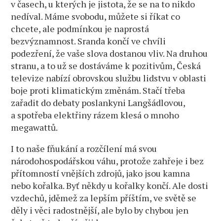
v časech, u kterých je jistota, že se na to nikdo
nedíval. Máme svobodu, můžete si říkat co
chcete, ale podmínkou je naprostá
bezvýznamnost. Sranda končí ve chvíli
podezření, že vaše slova dostanou vliv. Na druhou
stranu, a to už se dostáváme k pozitivům, Česká
televize nabízí obrovskou službu lidstvu v oblasti
boje proti klimatickým změnám. Stačí třeba
zařadit do debaty poslankyni Langšádlovou,
a spotřeba elektřiny rázem klesá o mnoho
megawattů.
I to naše fňukání a rozčílení má svou
národohospodářskou váhu, protože zahřeje i bez
přítomností vnějších zdrojů, jako jsou kamna
nebo kořalka. Byť někdy u kořalky končí. Ale dosti
vzdechů, jděmež za lepším příštím, ve světě se
děly i věci radostnější, ale bylo by chybou jen