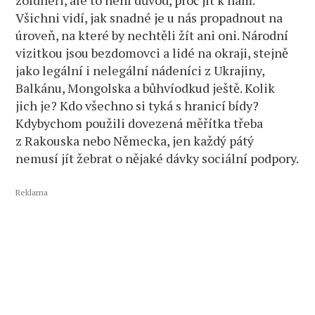
žoldnéři, ale to není důvod, proč jít k nám.
Všichni vidí, jak snadné je u nás propadnout na
úroveň, na které by nechtěli žít ani oni. Národní
vizitkou jsou bezdomovci a lidé na okraji, stejně
jako legální i nelegální nádeníci z Ukrajiny,
Balkánu, Mongolska a bůhvíodkud ještě. Kolik
jich je? Kdo všechno si tyká s hranicí bídy?
Kdybychom použili dovezená měřítka třeba
z Rakouska nebo Německa, jen každý pátý
nemusí jít žebrat o nějaké dávky sociální podpory.
Reklama