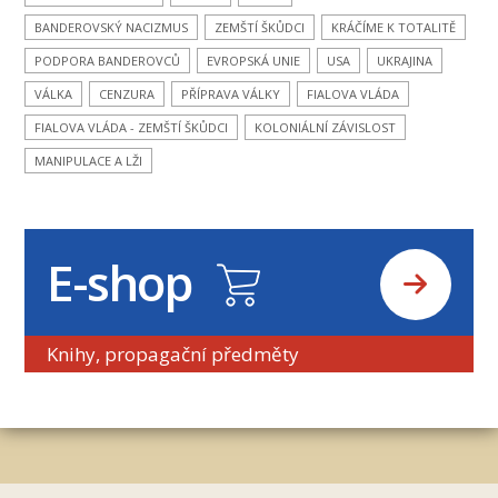
BANDEROVSKÝ NACIZMUS
ZEMŠTÍ ŠKŮDCI
KRÁČÍME K TOTALITĚ
PODPORA BANDEROVCŮ
EVROPSKÁ UNIE
USA
UKRAJINA
VÁLKA
CENZURA
PŘÍPRAVA VÁLKY
FIALOVA VLÁDA
FIALOVA VLÁDA - ZEMŠTÍ ŠKŮDCI
KOLONIÁLNÍ ZÁVISLOST
MANIPULACE A LŽI
E-shop
Knihy, propagační předměty