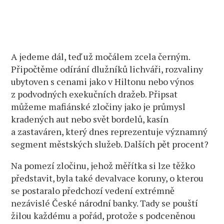
A jedeme dál, teď už močálem zcela černým.
Připočtěme odírání dlužníků lichváři, rozvaliny
ubytoven s cenami jako v Hiltonu nebo výnos
z podvodných exekučních dražeb. Připsat
můžeme mafiánské zločiny jako je průmysl
kradených aut nebo svět bordelů, kasín
a zastaváren, který dnes reprezentuje významný
segment městských služeb. Dalších pět procent?
Na pomezí zločinu, jehož měřítka si lze těžko
představit, byla také devalvace koruny, o kterou
se postaralo předchozí vedení extrémně
nezávislé České národní banky. Tady se pouští
žilou každému a pořád, protože s podceněnou