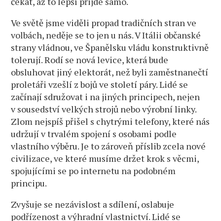
čekat, až to lepší přijde samo.
Ve světě jsme viděli propad tradičních stran ve
volbách, neděje se to jen u nás. V Itálii občanské
strany vládnou, ve Španělsku vládu konstruktivně
tolerují. Rodí se nová levice, která bude
obsluhovat jiný elektorát, než byli zaměstnanečtí
proletáři vzešlí z bojů ve století páry. Lidé se
začínají sdružovat i na jiných principech, nejen
v sousedství velkých strojů nebo výrobní linky.
Zlom nejspíš přišel s chytrými telefony, které nás
udržují v trvalém spojení s osobami podle
vlastního výběru. Je to zároveň příslib zcela nové
civilizace, ve které musíme držet krok s věcmi,
spojujícími se po internetu na podobném
principu.
Zvyšuje se nezávislost a sdílení, oslabuje
podřízenost a výhradní vlastnictví. Lidé se