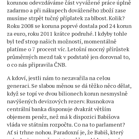
korunou odevzdáváme část vyvážené práce úplně
zadarmo a při nákupech dováženého zboží zase
musíme strpět tučný příplatek za blbost. Kolik?
Roku 2008 se koruna poprvé dostala pod 24 korun
za euro, roku 2011 krátce podruhé. I kdyby tohle
byl teď strop našich možností, momentálně
platíme o 7 procent víc. Letošní mocný přírůstek
průměrných mezd tak v podstatě jen dorovnal to,
o co nás připravila ČNB.
A kdoví, jestli nám to nezavařila na celou
generaci. Se slabou měnou se dá těžko něco dělat,
když se topí ve dvou bilionech korun nesmyslně
navýšených devizových rezerv. Rusnokova
centrální banka disponuje dvakrát větším
objemem peněz, než má k dispozici Babišova
vláda ve státním rozpočtu. Co na to parlament?
Ať si trhne nohou. Paradoxní je, že Babiš, který