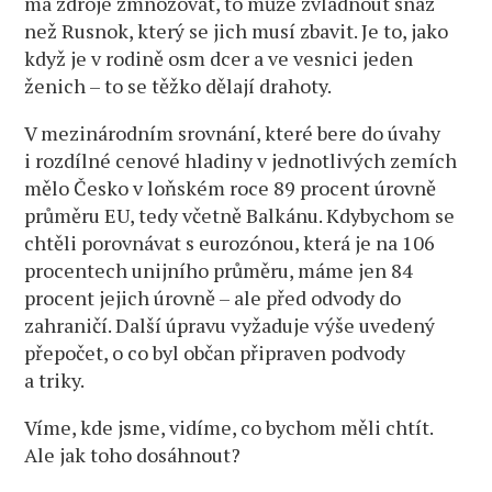
má zdroje zmnožovat, to může zvládnout snáz
než Rusnok, který se jich musí zbavit. Je to, jako
když je v rodině osm dcer a ve vesnici jeden
ženich – to se těžko dělají drahoty.
V mezinárodním srovnání, které bere do úvahy
i rozdílné cenové hladiny v jednotlivých zemích
mělo Česko v loňském roce 89 procent úrovně
průměru EU, tedy včetně Balkánu. Kdybychom se
chtěli porovnávat s eurozónou, která je na 106
procentech unijního průměru, máme jen 84
procent jejich úrovně – ale před odvody do
zahraničí. Další úpravu vyžaduje výše uvedený
přepočet, o co byl občan připraven podvody
a triky.
Víme, kde jsme, vidíme, co bychom měli chtít.
Ale jak toho dosáhnout?