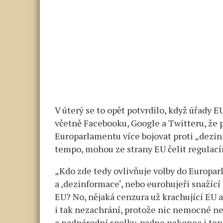
V úterý se to opět potvrdilo, když úřady 
včetně Facebooku, Google a Twitteru, že 
Europarlamentu více bojovat proti „dezin
tempo, mohou ze strany EU čelit regulac
„Kdo zde tedy ovlivňuje volby do Europa
a ‚dezinformace‘, nebo eurohujeři snažíc
EU? No, nějaká cenzura už krachující EU a
i tak nezachrání, protože nic nemocné nep
a nadnárodní spolky, padne nakonec i tento