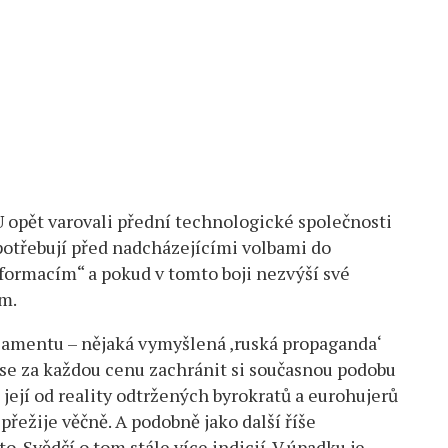
EU opět varovali přední technologické společnosti
potřebují před nadcházejícími volbami do
formacím“ a pokud v tomto boji nezvýší své
ím.
rlamentu – nějaká vymyšlená ‚ruská propaganda‘
í se za každou cenu zachránit si současnou podobu
 její od reality odtržených byrokratů a eurohujerů
řežije věčně. A podobně jako další říše
. Svědčí o tom stále více indicií. V úpadku je