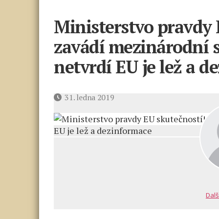
Ministerstvo pravdy 
zavádí mezinárodní 
netvrdí EU je lež a d
Datum
31. ledna 2019
příspěvku
Dalš