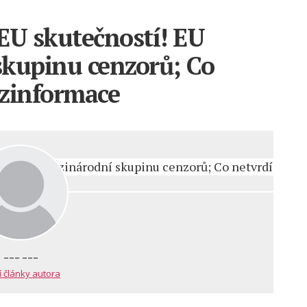
EU skutečností! EU
skupinu cenzorů; Co
ezinformace
--- ---
í články autora