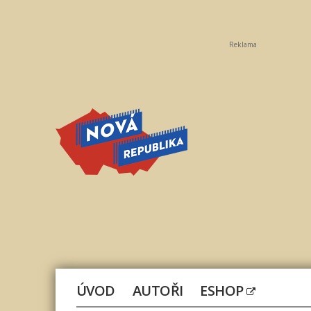
Reklama
Nová
republika
ÚVOD
AUTOŘI
ESHOP