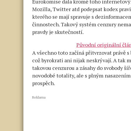
Eurokomise dala kromě toho internetový
Mozilla, Twitter atd podepsat kodex prav
kterého se mají spravuje s dezinformacem
činnostech. Takový systém cenzury nemaj
pravdy je skutečností.
Původní originální čl
A všechno toto začíná přitvrzovat právě 
což byrokrati ani nijak neskrývají. A tak 
takovou cenzurou a zásahy do svobody šíř
novodobé totality, ale s plným nasazením 
prospěch.
Reklama