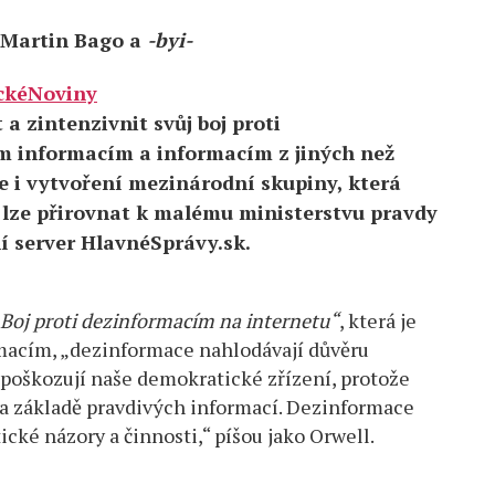
Martin Bago a
-byi-
ckéNoviny
 a zintenzivnit svůj boj proti
m informacím a informacím z jiných než
e i vytvoření mezinárodní skupiny, která
ž lze přirovnat k malému ministerstvu pravdy
í server HlavnéSprávy.sk.
Boj proti dezinformacím na internetu“
, která je
rmacím, „dezinformace nahlodávají důvěru
 a poškozují naše demokratické zřízení, protože
na základě pravdivých informací. Dezinformace
ické názory a činnosti,“ píšou jako Orwell.