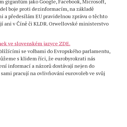
m gigantům jako Google, Facebook, Microsoft,
idel boje proti dezinformacím, na základě
i a předesílám EU pravidelnou zprávu o těchto
í ani v Číně či KLDR. Orwellovské ministerstvo
ánek ve slovenském jazyce ZDE.
s blížícími se volbami do Evropského parlamentu,
můžeme s klidem říci, že eurobyrokrati nás
ení informací a názorů dostávají nejen do
sami pracují na ovlivňování eurovoleb ve svůj