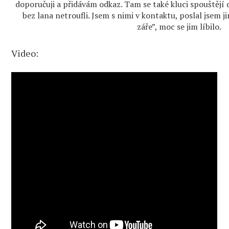
doporučuji a přidávám odkaz. Tam se také kluci spouštějí 
bez lana netroufli. Jsem s nimi v kontaktu, poslal jsem j
záře”, moc se jim líbilo.
Video: