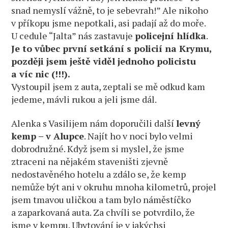
snad nemyslí vážně, to je sebevrah!” Ale nikoho
v příkopu jsme nepotkali, asi padají až do moře.
U cedule “Jalta” nás zastavuje
policejní hlídka
.
Je to vůbec první setkání s policií na Krymu,
později jsem ještě viděl jednoho policistu
a víc nic (!!!).
Vystoupil jsem z auta, zeptali se mě odkud kam
jedeme, mávli rukou a jeli jsme dál.
Alenka s Vasilijem nám doporučili další
levný
kemp – v Alupce
. Najít ho v noci bylo velmi
dobrodružné. Když jsem si myslel, že jsme
ztraceni na nějakém staveništi zjevně
nedostavěného hotelu a zdálo se, že kemp
nemůže být ani v okruhu mnoha kilometrů, projel
jsem tmavou uličkou a tam bylo náměstíčko
a zaparkovaná auta. Za chvíli se potvrdilo, že
jsme v kempu. Ubytování je v jakýchsi