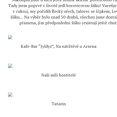
Tady jsem poprvé v životě jedl borovicovou šišku! Vareňje
v cukru), my pořídili Řecký ořech, Jalovec se šípkem, L
šišku… Na výběr bylo snad 30 druhů, všechny jsme dostal
písmena, jím předposlední šišku (existují ještě chu
Kafe-Bar “Jyldyz”, Na návštěvě u Arsena
Naši milí hostitelé
Tatarin