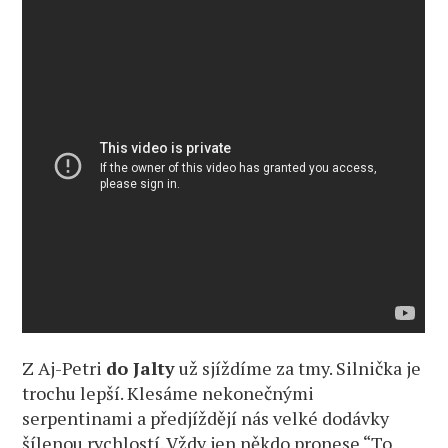
Z Aj-Petri
do Jalty
už sjíždíme za tmy. Silnička je
trochu lepší. Klesáme nekonečnými
serpentinami a předjíždějí nás velké dodávky
šílenou rychlostí. Vždy jen někdo pronese “To