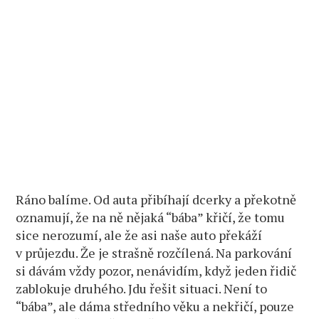
Ráno balíme. Od auta přibíhají dcerky a překotně
oznamují, že na ně nějaká “bába” křičí, že tomu
sice nerozumí, ale že asi naše auto překáží
v průjezdu. Že je strašně rozčílená. Na parkování
si dávám vždy pozor, nenávidím, když jeden řidič
zablokuje druhého. Jdu řešit situaci. Není to
“bába”, ale dáma středního věku a nekřičí, pouze