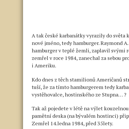
A tak české karbanátky vyrazily do světa k
nové jméno, tedy hamburger. Raymond A. 
hamburger v teplé žemli, zaplavil svými 
zemřel v roce 1984, zanechal za sebou pros
i Ameriku.
Kdo dnes z těch stamilionů Američanů stra
tuší, že za tímto hamburgerem tedy karb
vystěhovalce, hostinského ze Stupna… ?
Tak až pojedete v létě na výlet kouzelnou
pamětní deska (na bývalém hostinci) při
Zemřel 14.ledna 1984, před 35lety.