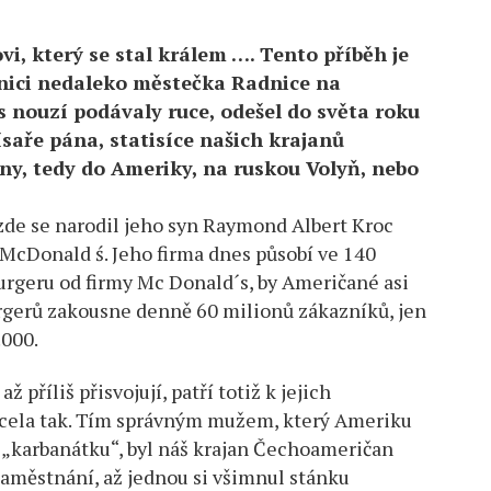
i, který se stal králem …. Tento příběh je
esnici nedaleko městečka Radnice na
 s nouzí podávaly ruce, odešel do světa roku
ísaře pána, statisíce našich krajanů
ny, tedy do Ameriky, na ruskou Volyň, nebo
 zde se narodil jeho syn Raymond Albert Kroc
 McDonald ś. Jeho firma dnes působí ve 140
rgeru od firmy Mc Donald´s, by Američané asi
urgerů zakousne denně 60 milionů zákazníků, jen
.000.
příliš přisvojují, patří totiž k jejich
zcela tak. Tím správným mužem, který Ameriku
e „karbanátku“, byl náš krajan Čechoameričan
městnání, až jednou si všimnul stánku