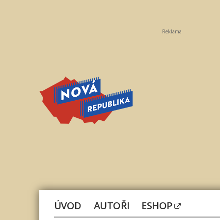
Reklama
Nová
republika
ÚVOD
AUTOŘI
ESHOP