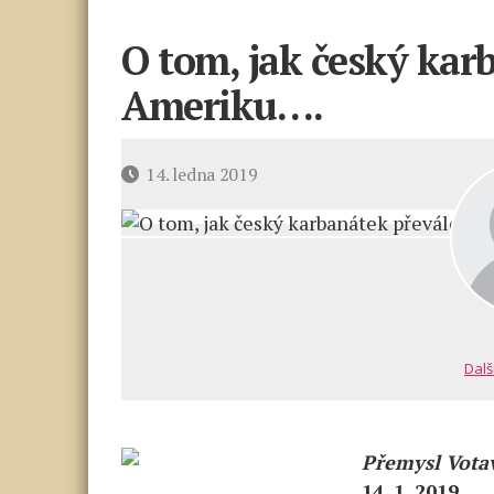
O tom, jak český kar
Ameriku….
Datum
14. ledna 2019
příspěvku
Dalš
Přemysl Vota
14. 1. 2019