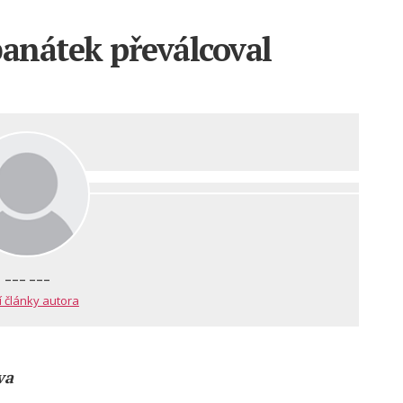
banátek převálcoval
--- ---
í články autora
va