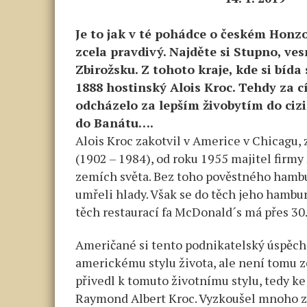
Je to jak v té pohádce o českém Honzov
zcela pravdivý. Najděte si Stupno, v
Zbirožsku. Z tohoto kraje, kde si bída
1888 hostinský Alois Kroc. Tehdy za c
odcházelo za lepším živobytím do cizi
do Banátu….
Alois Kroc zakotvil v Americe v Chicagu,
(1902 – 1984), od roku 1955 majitel firmy
zemích světa. Bez toho pověstného hambu
umřeli hlady. Však se do těch jeho hamb
těch restaurací fa McDonald´s má přes 30
Američané si tento podnikatelský úspěch až 
americkému stylu života, ale není tomu 
přivedl k tomuto životnímu stylu, tedy k
Raymond Albert Kroc. Vyzkoušel mnoho za