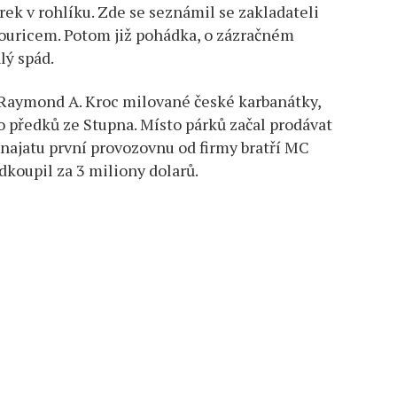
ek v rohlíku. Zde se seznámil se zakladateli
ouricem. Potom již pohádka, o zázračném
lý spád.
 Raymond A. Kroc milované české karbanátky,
ho předků ze Stupna. Místo párků začal prodávat
onajatu první provozovnu od firmy bratří MC
dkoupil za 3 miliony dolarů.