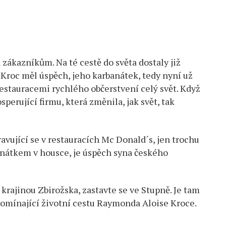
 zákazníkům. Na té cestě do světa dostaly již
Kroc měl úspěch, jeho karbanátek, tedy nyní už
restauracemi rychlého občerstvení celý svět. Když
perující firmu, která změnila, jak svět, tak
vující se v restauracích Mc Donald´s, jen trochu
anátkem v housce, je úspěch syna českého
 krajinou Zbirožska, zastavte se ve Stupně. Je tam
pomínající životní cestu Raymonda Aloise Kroce.