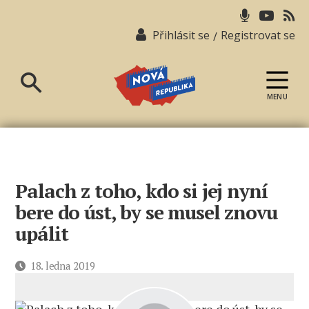
Přihlásit se
Registrovat se
/
MENU
Nová
republika
Palach z toho, kdo si jej nyní
bere do úst, by se musel znovu
upálit
Datum
18. ledna 2019
příspěvku