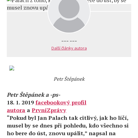
--- ---
Další články autora
Petr Štěpánek
Petr Štěpánek a -ps-
18. 1. 2019
facebookový profil
autora
a
PrvníZprávy
“Pokud byl Jan Palach tak citlivý, jak ho líčí,
musel by se dnes při pohledu, kdo všechno si
ho bere do úst, znovu upálit,” napsal na