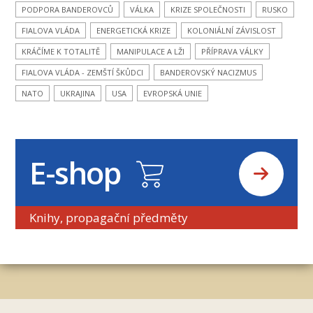
PODPORA BANDEROVCŮ
VÁLKA
KRIZE SPOLEČNOSTI
RUSKO
FIALOVA VLÁDA
ENERGETICKÁ KRIZE
KOLONIÁLNÍ ZÁVISLOST
KRÁČÍME K TOTALITĚ
MANIPULACE A LŽI
PŘÍPRAVA VÁLKY
FIALOVA VLÁDA - ZEMŠTÍ ŠKŮDCI
BANDEROVSKÝ NACIZMUS
NATO
UKRAJINA
USA
EVROPSKÁ UNIE
E-shop
Knihy, propagační předměty