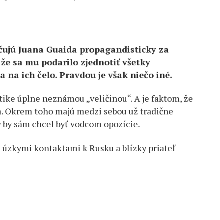
ujú Juana Guaida propagandisticky za
 že sa mu podarilo zjednotiť všetky
a na ich čelo. Pravdou je však niečo iné.
tike úplne neznámou „veličinou“. A je faktom, že
m. Okrem toho majú medzi sebou už tradične
v by sám chcel byť vodcom opozície.
i úzkymi kontaktami k Rusku a blízky priateľ