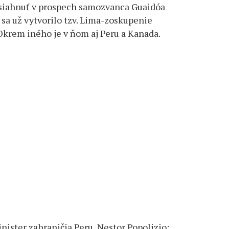
asiahnuť v prospech samozvanca Guaidóa
e sa už vytvorilo tzv. Lima-zoskupenie
Okrem iného je v ňom aj Peru a Kanada.
inister zahraničia Peru, Nestor Popolizio: