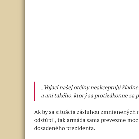
„Vojaci našej otčiny neakceptujú žiad
a ani takého, ktorý sa protizákonne za
Ak by sa situácia zásluhou zmnienených m
odstúpil, tak armáda sama prevezme moc v
dosadeného prezidenta.