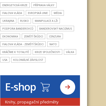
ENERGETICKÁ KRIZE
PŘÍPRAVA VÁLKY
FIALOVA VLÁDA
EVROPSKÁ UNIE
MÉDIA
UKRAJINA
RUSKO
MANIPULACE A LŽI
PODPORA BANDEROVCŮ
BANDEROVSKÝ NACIZMUS
EKONOMIKA
ZEMŠTÍ ŠKŮDCI
CENZURA
FIALOVA VLÁDA - ZEMŠTÍ ŠKŮDCI
NATO
KRÁČÍME K TOTALITĚ
KRIZE SPOLEČNOSTI
VÁLKA
USA
KOLONIÁLNÍ ZÁVISLOST
E-shop
Knihy, propagační předměty