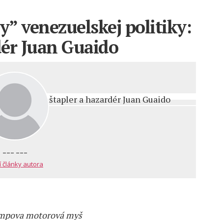
y” venezuelskej politiky:
dér Juan Guaido
--- ---
í články autora
umpova motorová myš