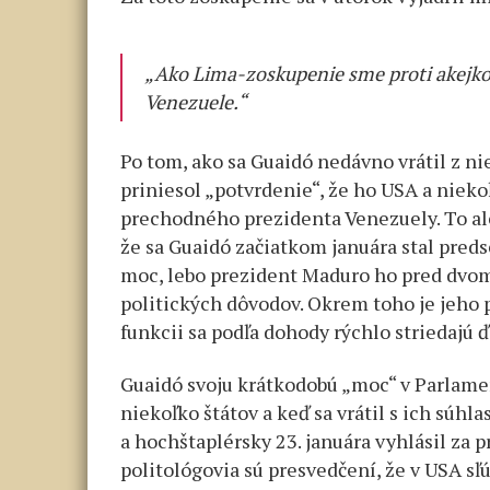
„Ako Lima-zoskupenie sme proti akejkoľ
Venezuele.“
Po tom, ako sa Guaidó nedávno vrátil z ni
priniesol „potvrdenie“, že ho USA a niek
prechodného prezidenta Venezuely. To al
že sa Guaidó začiatkom januára stal pre
moc, lebo prezident Maduro ho pred dvom
politických dôvodov. Okrem toho je jeho 
funkcii sa podľa dohody rýchlo striedajú ď
Guaidó svoju krátkodobú „moc“ v Parlamen
niekoľko štátov a keď sa vrátil s ich súh
a hochštaplérsky 23. januára vyhlásil za 
politológovia sú presvedčení, že v USA sľ