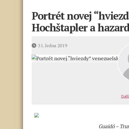
Portrét novej “hviezd
Hochštapler a hazar
Datum
31. ledna 2019
příspěvku
Dalš
Guaidó – Tr