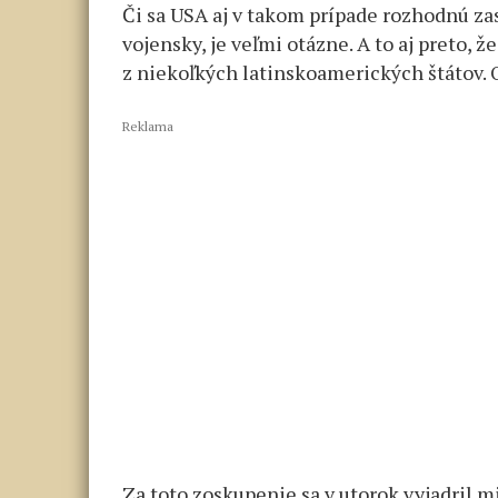
Či sa USA aj v takom prípade rozhodnú z
vojensky, je veľmi otázne. A to aj preto, ž
z niekoľkých latinskoamerických štátov. 
Reklama
Za toto zoskupenie sa v utorok vyjadril m