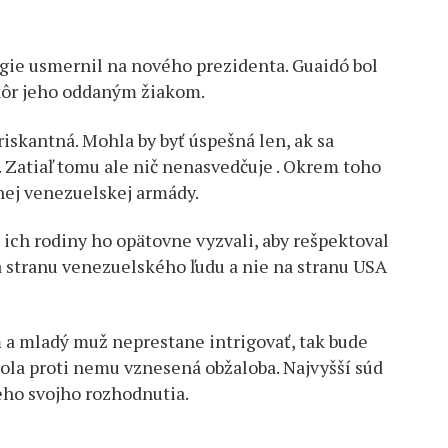
gie usmernil na nového prezidenta. Guaidó bol
kôr jeho oddaným žiakom.
riskantná. Mohla by byť úspešná len, ak sa
 Zatiaľ tomu ale nič nenasvedčuje . Okrem toho
ej venezuelskej armády.
a ich rodiny ho opätovne vyzvali, aby rešpektoval
na stranu venezuelského ľudu a nie na stranu USA
 a mladý muž neprestane intrigovať, tak bude
bola proti nemu vznesená obžaloba. Najvyšší súd
eho svojho rozhodnutia.