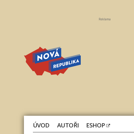
Reklama
Nová
republika
ÚVOD
AUTOŘI
ESHOP