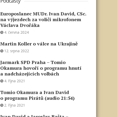
Podcasty
Europoslanec MUDr. Ivan David, CSc.
na výjezdech za voliči mikrofonem
Václava Dvořáka
4. června 2024
Martin Koller o válce na Ukrajině
12. srpna 2022
Jarmark SPD Praha – Tomio
Okamura hovoří o programu hnutí
a nadcházejících volbách
4. října 2021
Tomio Okamura a Ivan David
o programu Pirátů (audio 21:54)
2. října 2021
Ivan David a Jaroslav Bašta –