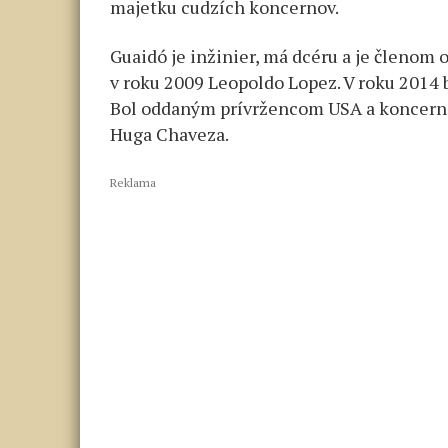
majetku cudzích koncernov.
Guaidó je inžinier, má dcéru a je členom o
v roku 2009 Leopoldo Lopez. V roku 2014 
Bol oddaným prívržencom USA a koncernov 
Huga Chaveza.
Reklama