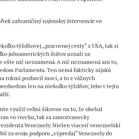
vek zahraničnej vojenskej intervencie vo
ekoľko týždňovej „pracovnej cesty“ z USA, tak si
oľko juhoamerických štátov uznali za
e ešte nič neznamená. A nič neznamená ani to,
dsedom Parlamentu. Ten nemá fakticky nijakú
a rokmi pozbavil moci, a to z vážnych
predsedom len na niekoľko týždňov, lebo v tejto
alší.
te využil veľmi šikovne na to, že obehal
lasom vo vrecku, tak sa samozvanecky
prezidenta Venezuely. Nielen viacerí venezuelskí
úbil za svoju podporu „výpredaj“ Venezuely do