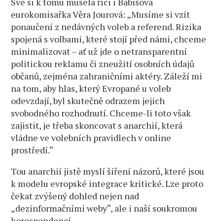
Své si k tomu musela říci i Babišova
eurokomisařka Věra Jourová: „Musíme si vzít
ponaučení z nedávných voleb a referend. Rizika
spojená s volbami, které stojí před námi, chceme
minimalizovat – ať už jde o netransparentní
politickou reklamu či zneužití osobních údajů
občanů, zejména zahraničními aktéry. Záleží mi
na tom, aby hlas, který Evropané u voleb
odevzdají, byl skutečně odrazem jejich
svobodného rozhodnutí. Chceme-li toto však
zajistit, je třeba skoncovat s anarchií, která
vládne ve volebních pravidlech v online
prostředí.“
Tou anarchií jistě myslí šíření názorů, které jsou
k modelu evropské integrace kritické. Lze proto
čekat zvýšený dohled nejen nad
„dezinformačními weby“, ale i naší soukromou
korespondencí.