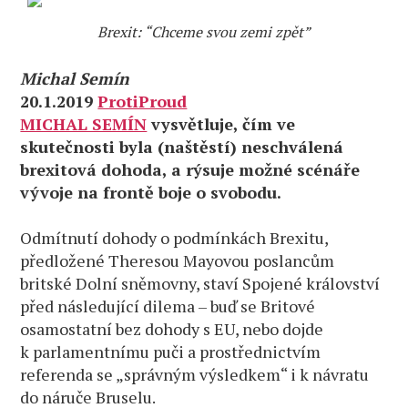
Brexit: “Chceme svou zemi zpět”
Michal Semín
20.1.2019
ProtiProud
MICHAL SEMÍN
vysvětluje, čím ve
skutečnosti byla (naštěstí) neschválená
brexitová dohoda, a rýsuje možné scénáře
vývoje na frontě boje o svobodu.
Odmítnutí dohody o podmínkách Brexitu,
předložené Theresou Mayovou poslancům
britské Dolní sněmovny, staví Spojené království
před následující dilema – buď se Britové
osamostatní bez dohody s EU, nebo dojde
k parlamentnímu puči a prostřednictvím
referenda se „správným výsledkem“ i k návratu
do náruče Bruselu.