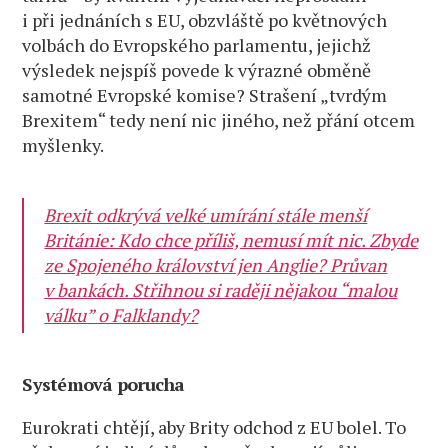
i při jednáních s EU, obzvláště po květnových
volbách do Evropského parlamentu, jejichž
výsledek nejspíš povede k výrazné obměně
samotné Evropské komise? Strašení „tvrdým
Brexitem“ tedy není nic jiného, než přání otcem
myšlenky.
Brexit odkrývá velké umírání stále menší
Británie: Kdo chce příliš, nemusí mít nic. Zbyde
ze Spojeného království jen Anglie? Průvan
v bankách. Střihnou si raději nějakou “malou
válku” o Falklandy?
Systémová porucha
Eurokrati chtějí, aby Brity odchod z EU bolel. To