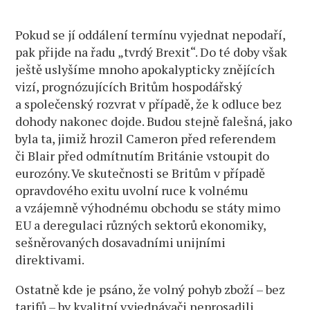
Pokud se jí oddálení termínu vyjednat nepodaří,
pak přijde na řadu „tvrdý Brexit“. Do té doby však
ještě uslyšíme mnoho apokalypticky znějících
vizí, prognózujících Britům hospodářský
a společenský rozvrat v případě, že k odluce bez
dohody nakonec dojde. Budou stejně falešná, jako
byla ta, jimiž hrozil Cameron před referendem
či Blair před odmítnutím Británie vstoupit do
eurozóny. Ve skutečnosti se Britům v případě
opravdového exitu uvolní ruce k volnému
a vzájemně výhodnému obchodu se státy mimo
EU a deregulaci různých sektorů ekonomiky,
sešněrovaných dosavadními unijními
direktivami.
Ostatně kde je psáno, že volný pohyb zboží – bez
tarifů – by kvalitní vyjednávači neprosadili