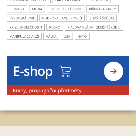
CENZURA
MÉDIA
ENERGETICKÁ KRIZE
PŘÍPRAVA VÁLKY
EVROPSKÁ UNIE
PODPORA BANDEROVCŮ
ZEMŠTÍ ŠKŮDCI
KRIZE SPOLEČNOSTI
RUSKO
FIALOVA VLÁDA - ZEMŠTÍ ŠKŮDCI
MANIPULACE A LŽI
VÁLKA
USA
NATO
E-shop
Knihy, propagační předměty