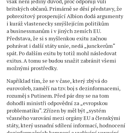
však není jediný důvod, proč odporují vůli
britských občanů. Primárně se děsí představy, že
pobrexitový prosperující Albion dodá argumenty
i kuráž vlastenecky smýšlejícím politikům
a businessmanům i v jiných zemích EU.
Představa, že si s myšlenkou exitu začnou
pohrávat i další státy unie, nedá „junckerům“
spát. Po dalším exitu by totiž mohl následovat
exitus. A tomu se budou snažit zabránit všemi
možnými prostředky.
Například tím, že se v čase, který zbývá do
eurovoleb, zaměří na tzv. boj s dezinformacemi,
rozuměj s Putinem. Před pár dny se na tom
dohodli ministři odpovědní za „evropskou
problematiku“. Zřízen by měl být „systém
včasného varování mezi orgány EU a členskými
státy, který usnadní sdílení informací, hodnocení
dezinformačních kampaní a vydávání varování