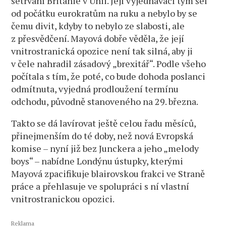
setrvání Británie v Unii. Její vyjednávací tým šel
od počátku eurokratům na ruku a nebylo by se
čemu divit, kdyby to nebylo ze slabosti, ale
z přesvědčení. Mayová dobře věděla, že její
vnitrostranická opozice není tak silná, aby ji
v čele nahradil zásadový „brexitář“. Podle všeho
počítala s tím, že poté, co bude dohoda poslanci
odmítnuta, vyjedná prodloužení termínu
odchodu, původně stanoveného na 29. března.
Takto se dá lavírovat ještě celou řadu měsíců,
přinejmenším do té doby, než nová Evropská
komise – nyní již bez Junckera a jeho „melody
boys“ – nabídne Londýnu ústupky, kterými
Mayová zpacifikuje blairovskou frakci ve Straně
práce a přehlasuje ve spolupráci s ní vlastní
vnitrostranickou opozici.
Reklama