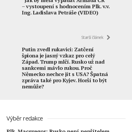
– vystoupení s hodnocením Plk. v.v.
Ing. Ladislava Petráše (VIDEO)
Starší článek
Putin zvedl rukavici: Zatčení
špiona je jasný vzkaz pro celý
Západ. Trump mlčí. Rusko už nad
sankcemi mávlo rukou. Proč
Německo nechce jít s USA? Špatná
zpráva také pro Kyjev. Horší to být
nemůže?
Výběr redakce
Plk. Macgregor: Rusko není nepřítelem