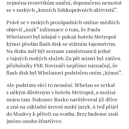
zejména teoretikům umění, doporučeno nemotat
se v ruských „kruzích lidskoprávních aktivistů“.
Právě se v ruských prozápadních online médiích
objevil „únik“ informace o tom, že Paulu
Whelanovi byl údajně v pokoji hotelu Metropol
kýmsi předán flash disk se státním tajemstvím.
Na disku měl být seznam zaměstnanců jedné
z tajných ruských služeb. Za pět minut byl zatčen
příslušníky FSB. Novináři nepřímo naznačují, že
flash disk byl Whelanovi podstrčen oním „kýmsi“.
Ale podstatu věci to nemění: Whelan se setkal
s někým důvěrným v hotelu Metropol, a možná
nejen tam. Nakonec Rusko navštěvoval již dříve
a zná na základní úrovni ruský jazyk. A teď přijel
do Moskvy k příteli na svatbu. Brzy budeme znát
jméno onoho šťastlivce.