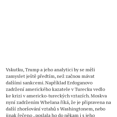
Vskutku, Trump a jeho analytici by se měli
zamyslet ještě předtím, než začnou mávat
dalšími sankcemi. Například Erdoganovo
zadržení amerického kazatele v Turecku vedlo
ke krizi v americko-tureckých vztazích. Moskva
nyní zadržením Whelana říká, že je připravena na
další zhoršování vztahů s Washingtonem, nebo
jinak řečeno „poslala ho do někam i s jeho