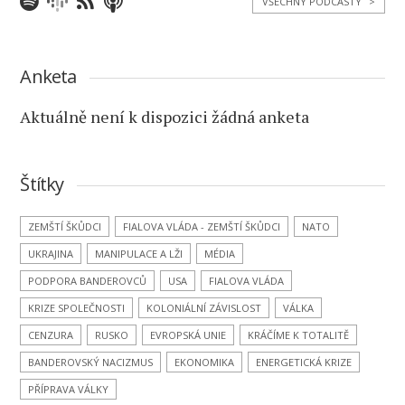
VŠECHNY PODCASTY
>
Anketa
Aktuálně není k dispozici žádná anketa
Štítky
ZEMŠTÍ ŠKŮDCI
FIALOVA VLÁDA - ZEMŠTÍ ŠKŮDCI
NATO
UKRAJINA
MANIPULACE A LŽI
MÉDIA
PODPORA BANDEROVCŮ
USA
FIALOVA VLÁDA
KRIZE SPOLEČNOSTI
KOLONIÁLNÍ ZÁVISLOST
VÁLKA
CENZURA
RUSKO
EVROPSKÁ UNIE
KRÁČÍME K TOTALITĚ
BANDEROVSKÝ NACIZMUS
EKONOMIKA
ENERGETICKÁ KRIZE
PŘÍPRAVA VÁLKY