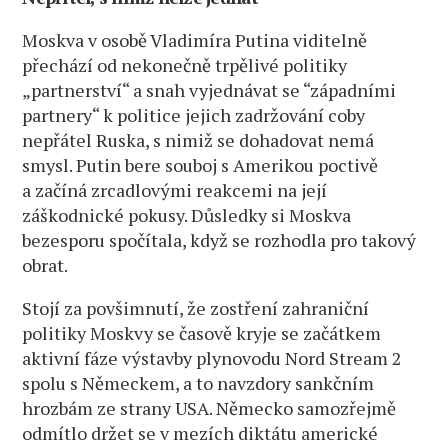
Moskva v osobě Vladimíra Putina viditelně
přechází od nekonečně trpělivé politiky
„partnerství“ a snah vyjednávat se “západními
partnery“ k politice jejich zadržování coby
nepřátel Ruska, s nimiž se dohadovat nemá
smysl. Putin bere souboj s Amerikou poctivě
a začíná zrcadlovými reakcemi na její
záškodnické pokusy. Důsledky si Moskva
bezesporu spočítala, když se rozhodla pro takový
obrat.
Stojí za povšimnutí, že zostření zahraniční
politiky Moskvy se časově kryje se začátkem
aktivní fáze výstavby plynovodu Nord Stream 2
spolu s Německem, a to navzdory sankčním
hrozbám ze strany USA. Německo samozřejmě
odmítlo držet se v mezích diktátu americké