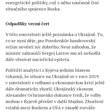
energetické politiky, což z něho současně činí
situačního spojence Ruska.
Odpadlíky vezmi čert
V této souvislosti ještě poznámka o Ukrajině. To,
co se nyní děje, pro Porošenkův banderovský
režim nevěstí nic dobrého. Není náhodou, že
ministr zahraničí Sergej Lavrov mu už nehodlá
dále věnovat nacistická epiteta.
Političtí analytici z Kyjeva jedním hlasem
vzkazují, že situace na Ukrajině se v roce 2019
v souvislosti s volbami a ekonomickou krizí ještě
dále dramaticky zhorší. Ukrajinský ekonom
Alexander Ochrimenko dokonce tvrdí, že volby
mohou v Kyjevě přerůst v další Majdan. Zhoršení
vztahů mezi Ruskem a USA v zásadě rozváže