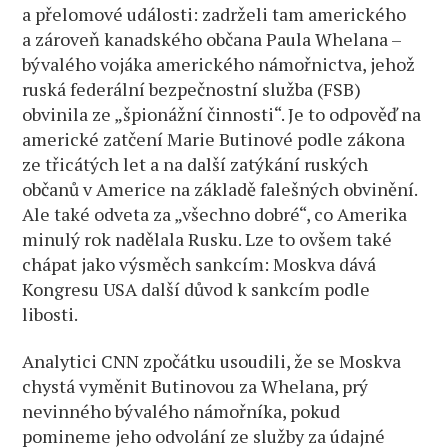
a přelomové události: zadrželi tam amerického
a zároveň kanadského občana Paula Whelana –
bývalého vojáka amerického námořnictva, jehož
ruská federální bezpečnostní služba (FSB)
obvinila ze „špionážní činnosti“. Je to odpověď na
americké zatčení Marie Butinové podle zákona
ze třicátých let a na další zatýkání ruských
občanů v Americe na základě falešných obvinění.
Ale také odveta za „všechno dobré“, co Amerika
minulý rok nadělala Rusku. Lze to ovšem také
chápat jako výsměch sankcím: Moskva dává
Kongresu USA další důvod k sankcím podle
libosti.
Analytici CNN zpočátku usoudili, že se Moskva
chystá vyměnit Butinovou za Whelana, prý
nevinného bývalého námořníka, pokud
pomineme jeho odvolání ze služby za údajné