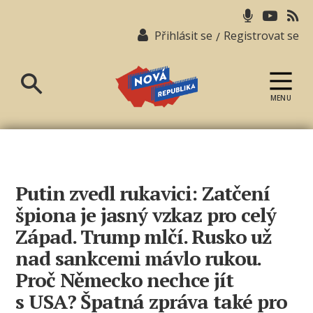
Přihlásit se
Registrovat se
/
MENU
Nová
republika
Putin zvedl rukavici: Zatčení
špiona je jasný vzkaz pro celý
Západ. Trump mlčí. Rusko už
nad sankcemi mávlo rukou.
Proč Německo nechce jít
s USA? Špatná zpráva také pro