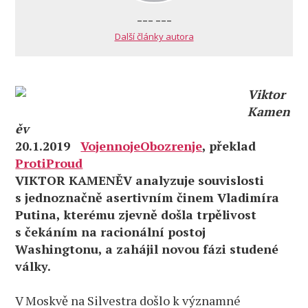
--- ---
Další články autora
Viktor
Kamen
ěv
20.1.2019
VojennojeObozrenje
, překlad
ProtiProud
VIKTOR KAMENĚV analyzuje souvislosti
s jednoznačně asertivním činem Vladimíra
Putina, kterému zjevně došla trpělivost
s čekáním na racionální postoj
Washingtonu, a zahájil novou fázi studené
války.
V Moskvě na Silvestra došlo k významné