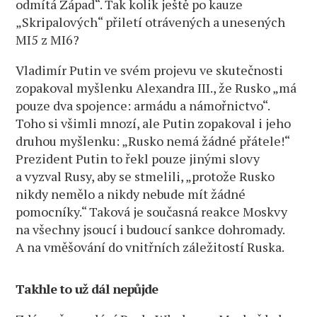
odmítá Západ“. Tak kolik ještě po kauze
„Skripalových“ přiletí otrávených a unesených
MI5 z MI6?
Vladimír Putin ve svém projevu ve skutečnosti
zopakoval myšlenku Alexandra III., že Rusko „má
pouze dva spojence: armádu a námořnictvo“.
Toho si všimli mnozí, ale Putin zopakoval i jeho
druhou myšlenku: „Rusko nemá žádné přátele!“
Prezident Putin to řekl pouze jinými slovy
a vyzval Rusy, aby se stmelili, „protože Rusko
nikdy nemělo a nikdy nebude mít žádné
pomocníky.“ Taková je současná reakce Moskvy
na všechny jsoucí i budoucí sankce dohromady.
A na vměšování do vnitřních záležitostí Ruska.
Takhle to už dál nepůjde