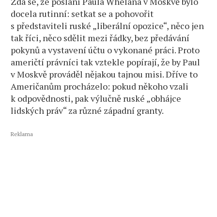
Zdá se, že poslání Paula Whelana v Moskvě bylo
docela rutinní: setkat se a pohovořit
s představiteli ruské „liberální opozice“, něco jen
tak říci, něco sdělit mezi řádky, bez předávání
pokynů a vystavení účtu o vykonané práci. Proto
američtí právníci tak vztekle popírají, že by Paul
v Moskvě prováděl nějakou tajnou misi. Dříve to
Američanům procházelo: pokud někoho vzali
k odpovědnosti, pak výlučně ruské „obhájce
lidských práv“ za různé západní granty.
Reklama