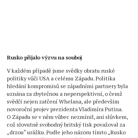
Rusko přijalo výzvu na souboj
V každém případě jsme svědky obratu ruské
politiky vůči USA a celému Západu. Politika
hledání kompromisů se západními partnery byla
uznána za zbytečnou a neperspektivní, o čemž
svědčí nejen zatčení Whelana, ale především
novoroční projev prezidenta Vladimíra Putina.
O Západu se v něm vůbec nezmínil, ani slůvkem,
což slovutně svobodný britský tisk považoval za
„drzou“ urážku. Podle jeho názoru tímto „Rusko