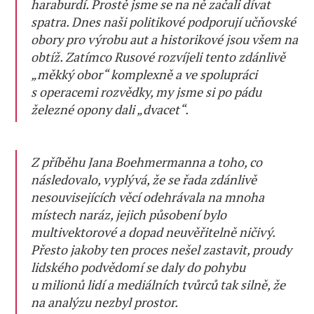
haraburdí. Prostě jsme se na ně začali dívat
spatra. Dnes naši politikové podporují učňovské
obory pro výrobu aut a historikové jsou všem na
obtíž. Zatímco Rusové rozvíjeli tento zdánlivě
„měkký obor“ komplexně a ve spolupráci
s operacemi rozvědky, my jsme si po pádu
železné opony dali „dvacet“.
Z příběhu Jana Boehmermanna a toho, co
následovalo, vyplývá, že se řada zdánlivě
nesouvisejících věcí odehrávala na mnoha
místech naráz, jejich působení bylo
multivektorové a dopad neuvěřitelně ničivý.
Přesto jakoby ten proces nešel zastavit, proudy
lidského podvědomí se daly do pohybu
u milionů lidí a mediálních tvůrců tak silně, že
na analýzu nezbyl prostor.