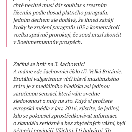
chtě nechtě musí dát souhlas s trestním
řízením podle dosud platného paragrafu.
Jedním dechem ale dodává, že ihned zahájí
kroky ke zrušení paragrafu 103 a komentátoři
vcelku správně prorokují, že soud musí skončit
v Boehmermannův prospěch.
Začíná se hrát na 3. šachovnici
A máme zde šachovnici číslo tři. Velká Británie.
Brutální vulgarismus vůči hlavě muslimského
státu je z mediálního hlediska asi jedinou
zaručenou senzací, která vám zvedne
sledovanost z nuly na sto. Když si pročtete
evropská média z jara 2016, zjistíte, že jediný,
kdo se pokoušel zprostředkovávat informace
o skandálu seriózně a bez zbytečných vášní, byli
němečtí novináři. Všichni. I ti bulvární. To