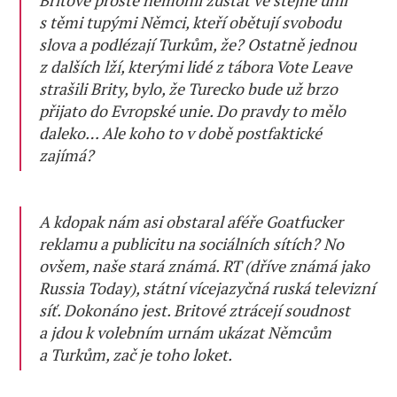
Britové prostě nemohli zůstat ve stejné unii
s těmi tupými Němci, kteří obětují svobodu
slova a podlézají Turkům, že? Ostatně jednou
z dalších lží, kterými lidé z tábora Vote Leave
strašili Brity, bylo, že Turecko bude už brzo
přijato do Evropské unie. Do pravdy to mělo
daleko… Ale koho to v době postfaktické
zajímá?
A kdopak nám asi obstaral aféře Goatfucker
reklamu a publicitu na sociálních sítích? No
ovšem, naše stará známá. RT (dříve známá jako
Russia Today), státní vícejazyčná ruská televizní
síť. Dokonáno jest. Britové ztrácejí soudnost
a jdou k volebním urnám ukázat Němcům
a Turkům, zač je toho loket.