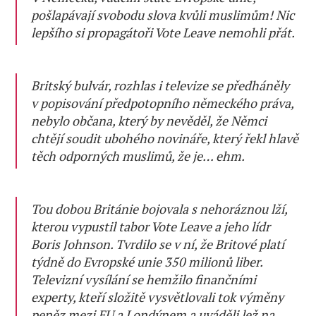
pošlapávají svobodu slova kvůli muslimům! Nic
lepšího si propagátoři Vote Leave nemohli přát.
Britský bulvár, rozhlas i televize se předháněly
v popisování předpotopního německého práva,
nebylo občana, který by nevěděl, že Němci
chtějí soudit ubohého novináře, který řekl hlavě
těch odporných muslimů, že je… ehm.
Tou dobou Británie bojovala s nehoráznou lží,
kterou vypustil tabor Vote Leave a jeho lídr
Boris Johnson. Tvrdilo se v ní, že Britové platí
týdně do Evropské unie 350 milionů liber.
Televizní vysílání se hemžilo finančními
experty, kteří složitě vysvětlovali tok výměny
peněz mezi EU a Londýnem a uváděli lež na