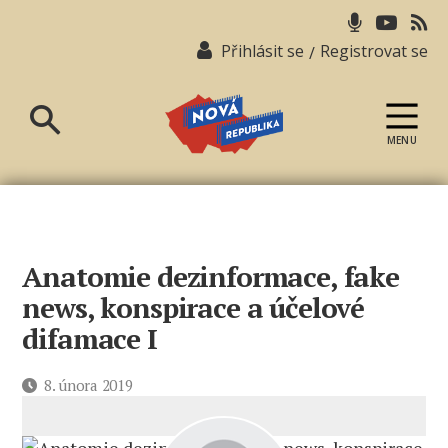
Přihlásit se
Registrovat se
/
MENU
Nová
republika
Anatomie dezinformace, fake
news, konspirace a účelové
difamace I
Datum
8. února 2019
příspěvku