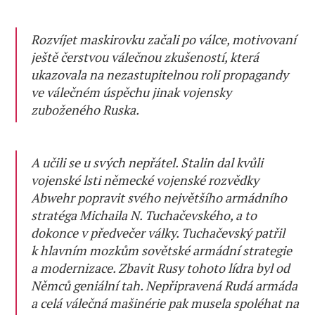
Rozvíjet maskirovku začali po válce, motivovaní
ještě čerstvou válečnou zkušeností, která
ukazovala na nezastupitelnou roli propagandy
ve válečném úspěchu jinak vojensky
zuboženého Ruska.
A učili se u svých nepřátel. Stalin dal kvůli
vojenské lsti německé vojenské rozvědky
Abwehr popravit svého největšího armádního
stratéga Michaila N. Tuchačevského, a to
dokonce v předvečer války. Tuchačevský patřil
k hlavním mozkům sovětské armádní strategie
a modernizace. Zbavit Rusy tohoto lídra byl od
Němců geniální tah. Nepřipravená Rudá armáda
a celá válečná mašinérie pak musela spoléhat na