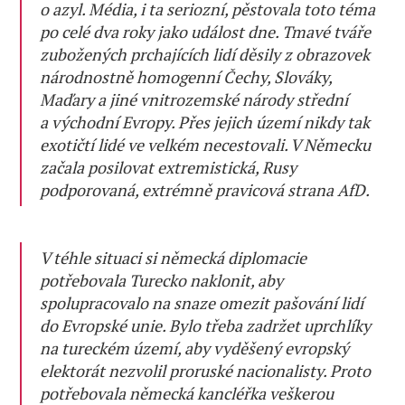
o azyl. Média, i ta seriozní, pěstovala toto téma
po celé dva roky jako událost dne. Tmavé tváře
zubožených prchajících lidí děsily z obrazovek
národnostně homogenní Čechy, Slováky,
Maďary a jiné vnitrozemské národy střední
a východní Evropy. Přes jejich území nikdy tak
exotičtí lidé ve velkém necestovali. V Německu
začala posilovat extremistická, Rusy
podporovaná, extrémně pravicová strana AfD.
V téhle situaci si německá diplomacie
potřebovala Turecko naklonit, aby
spolupracovalo na snaze omezit pašování lidí
do Evropské unie. Bylo třeba zadržet uprchlíky
na tureckém území, aby vyděšený evropský
elektorát nezvolil proruské nacionalisty. Proto
potřebovala německá kancléřka veškerou