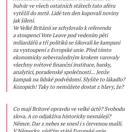
bulvár ve všech ostatních státech tuto aféru
vytěžil do mrtě. Lidé ten den kupovali noviny
jak šílení.
Ve Velké Británii se schylovalo k referendu
a stoupenci Vote Leave pod vedením pěti
miliardářů a tří politiků se šikovali ke kampani
za vystoupení z Evropské unie. Před tímto
ekonomicky sebevražedným krokem varovaly
všechny světové finanční instituce, banky,
analytici, poradenské společnosti… Jenže
kampak na lidské podvědomí. Slyšíte to lákadlo?
Kozopich! Taky to nemůžete dostat z hlavy, že?
Co mají Britové opravdu ve velké úctě? Svobodu
slova. A co odjakživa historicky nesnášejí?
Němce. Dar z nebes se snesl i s červenou mašlí.
V Německu, vůdčím státě Evropské unie,