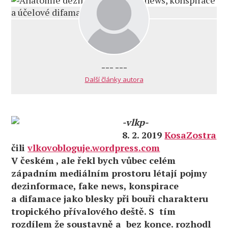
--- ---
Další články autora
-vlkp-
8. 2. 2019
KosaZostra
čili
vlkovobloguje.wordpress.com
V českém , ale řekl bych vůbec celém
západním mediálním prostoru létají pojmy
dezinformace, fake news, konspirace
a difamace jako blesky při bouři charakteru
tropického přívalového deště. S tím
rozdílem že soustavně a bez konce. rozhodl