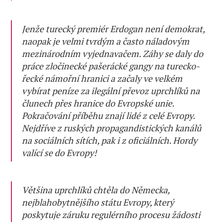
Jenže turecký premiér Erdogan není demokrat,
naopak je velmi tvrdým a často náladovým
mezinárodním vyjednavačem. Záhy se daly do
práce zločinecké pašerácké gangy na turecko-
řecké námořní hranici a začaly ve velkém
vybírat peníze za ilegální převoz uprchlíků na
člunech přes hranice do Evropské unie.
Pokračování příběhu znají lidé z celé Evropy.
Nejdříve z ruských propagandistických kanálů
na sociálních sítích, pak i z oficiálních. Hordy
valící se do Evropy!
Většina uprchlíků chtěla do Německa,
nejblahobytnějšího státu Evropy, který
poskytuje záruku regulérního procesu žádosti