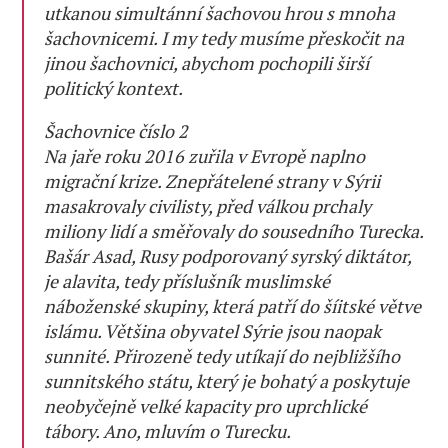
utkanou simultánní šachovou hrou s mnoha
šachovnicemi. I my tedy musíme přeskočit na
jinou šachovnici, abychom pochopili širší
politický kontext.
Šachovnice číslo 2
Na jaře roku 2016 zuřila v Evropě naplno
migrační krize. Znepřátelené strany v Sýrii
masakrovaly civilisty, před válkou prchaly
miliony lidí a směřovaly do sousedního Turecka.
Bašár Asad, Rusy podporovaný syrský diktátor,
je alavita, tedy příslušník muslimské
náboženské skupiny, která patří do šíitské větve
islámu. Většina obyvatel Sýrie jsou naopak
sunnité. Přirozeně tedy utíkají do nejbližšího
sunnitského státu, který je bohatý a poskytuje
neobyčejně velké kapacity pro uprchlické
tábory. Ano, mluvím o Turecku.