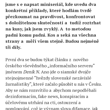
jsme s e napsat miniseriál, kde uvedu dva
konkrétní příklady, které hodlám tvrdě
přezkoumat na pravdivost, konfrontovat
s doložitelnou skutečností a tudíž roztrhat
na kusy, jak jsem zvyklý. A to metodou
padni komu padni. Kos a seká na všechna
strany a měří všem stejně. Budou nejméně
tři díly.
První dva se budou týkat článku z nového
českého vševědného „informačního serveru“
jménem
Deník N.
Ano jde o siamské dvojče
stejnojmenné “hvězdy slovenské nezávislé
žurnalistiky“, které začalo působit u nás v Česku.
Aby se nám rozsvítilo a abychom nepodléhali
dezinformacím, fake news, konspiracím a
účelovému utrhání na cti, ostouzení a
pomlouvání, což je význam slova difamace, jak