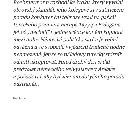
Boehmermann rozhodl ke kroku, který vyvolal
obrovský skandál. Jeho kolegové si v satirickém
pořadu konkurenční televize vzali na paškál
tureckého premiéra Recepa Tayyipa Erdogana,
jehož „nechali“ v jedné scénce koněm kopnout
mezi nohy. Německá politická satira je velmi
odvážná a ve svobodě vyjádření tradičně hodně
neomezená. Jenže to náladový turecký státník
odmítl akceptovat. Hned druhý den si dal
předvolat německého velvyslance v Ankaře
a požadoval, aby byl záznam dotyčného pořadu
odstraněn.
Reklama