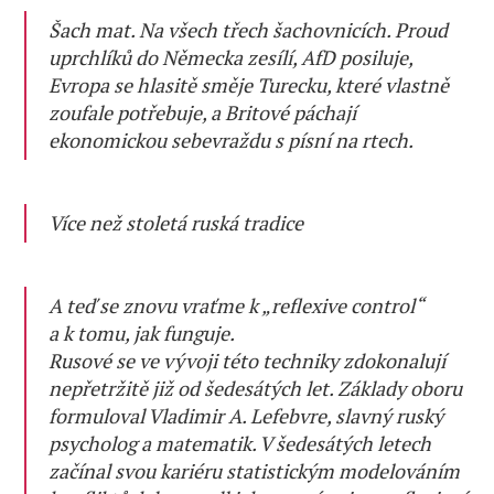
Šach mat. Na všech třech šachovnicích. Proud
uprchlíků do Německa zesílí, AfD posiluje,
Evropa se hlasitě směje Turecku, které vlastně
zoufale potřebuje, a Britové páchají
ekonomickou sebevraždu s písní na rtech.
Více než stoletá ruská tradice
A teď se znovu vraťme k „reflexive control“
a k tomu, jak funguje.
Rusové se ve vývoji této techniky zdokonalují
nepřetržitě již od šedesátých let. Základy oboru
formuloval Vladimir A. Lefebvre, slavný ruský
psycholog a matematik. V šedesátých letech
začínal svou kariéru statistickým modelováním