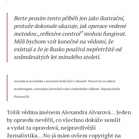
Berte prosím tento příběh jen jako ilustrační,
protože dokonale ukazuje, jak operace vedené
metodou „reflexive control“ mohou fungovat.
Měli bychom vzít konečně na vědomí, že
existují a že je Rusko používá nepřetržitě od
sedmdesátých let minulého století.
Autorka je novinářka v současné době žijící v Kanadě. Dvacet let se zabývá
marketingem, metodami přesvědčování a hybridními válkami. Napsala knihu
Průmysl lži
Tolik vědma jménem Alexandra Alvarová… Jeden
by opravdu nevěřil, co všechno dokáže semlít
a vydat ta opravdová, nejpravdivější
žurnalistika… No já mám ovšem copyright na