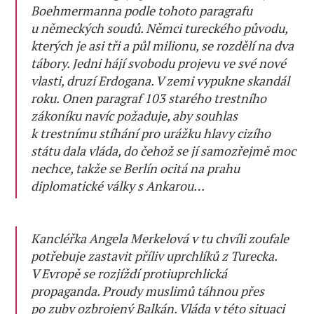
Boehmermanna podle tohoto paragrafu
u německých soudů. Němci tureckého původu,
kterých je asi tři a půl milionu, se rozdělí na dva
tábory. Jedni hájí svobodu projevu ve své nové
vlasti, druzí Erdogana. V zemi vypukne skandál
roku. Onen paragraf 103 starého trestního
zákoníku navíc požaduje, aby souhlas
k trestnímu stíhání pro urážku hlavy cizího
státu dala vláda, do čehož se jí samozřejmě moc
nechce, takže se Berlín ocitá na prahu
diplomatické války s Ankarou…
Kancléřka Angela Merkelová v tu chvíli zoufale
potřebuje zastavit příliv uprchlíků z Turecka.
V Evropě se rozjíždí protiuprchlická
propaganda. Proudy muslimů táhnou přes
po zuby ozbrojený Balkán. Vláda v této situaci