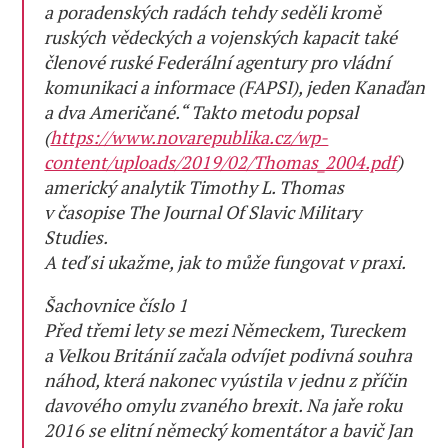
a poradenských radách tehdy seděli kromě
ruských vědeckých a vojenských kapacit také
členové ruské Federální agentury pro vládní
komunikaci a informace (FAPSI), jeden Kanaďan
a dva Američané.“ Takto metodu popsal
(
https://www.novarepublika.cz/wp-
content/uploads/2019/02/Thomas_2004.pdf
)
americký analytik Timothy L. Thomas
v časopise The Journal Of Slavic Military
Studies.
A teď si ukažme, jak to může fungovat v praxi.
Šachovnice číslo 1
Před třemi lety se mezi Německem, Tureckem
a Velkou Británií začala odvíjet podivná souhra
náhod, která nakonec vyústila v jednu z příčin
davového omylu zvaného brexit. Na jaře roku
2016 se elitní německý komentátor a bavič Jan