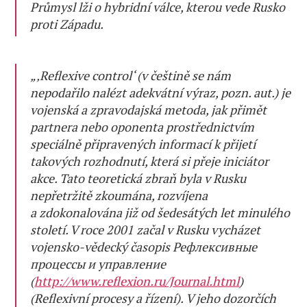
Průmysl lži o hybridní válce, kterou vede Rusko
proti Západu.
„‚Reflexive control‘ (v češtině se nám
nepodařilo nalézt adekvátní výraz, pozn. aut.) je
vojenská a zpravodajská metoda, jak přimět
partnera nebo oponenta prostřednictvím
speciálně připravených informací k přijetí
takových rozhodnutí, která si přeje iniciátor
akce. Tato teoretická zbraň byla v Rusku
nepřetržitě zkoumána, rozvíjena
a zdokonalována již od šedesátých let minulého
století. V roce 2001 začal v Rusku vycházet
vojensko-vědecký časopis Рефлексивные
процессы и управление
(
http://www.reflexion.ru/Journal.html
)
(Reflexivní procesy a řízení). V jeho dozorčích