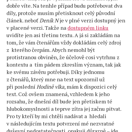
dobře víte. Na tenhle případ budu potřebovat dva
díly, protože musím přetisknout celý původní
článek. neboť
Deník N
je v plné verzi dostupný jen
v placené verzi. Takže na
dostupném linku
uvidíte jen asi třetinu textu. A já si zakládám na
tom, že vám čtenářům vždy dokládám celý zdroj
z kterého čerpám. Abych nemohl být
protistranou obviněn, že účelově cosi vytrhnu z
kontextu a tím pádem zkreslím význam, tak jak
ke svému závěru potřebuji. Díky jednomu
z čtenářů, který mne na text upozornil už
při poslední
Hodině vlka
, mám k dispozici celý
text. Což ovšem znamená, vzhledem k jeho
rozsahu, že dnešní díl bude jen přetiskem té
hlubokomyslnosti a teprve zítra jej začnu pitvat.
Pro ty kteří by mi chtěli nadávat a hledali
v následujícím textu potvrzení mé nezvratné
duševní nedostatečnosti, opakuji důrazně – jde