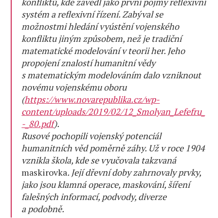
konfliktů, kde zavedl jako první pojmy reflexivní
systém a reflexivní řízení. Zabýval se
možnostmi hledání vyústění vojenského
konfliktu jiným způsobem, než je tradiční
matematické modelování v teorii her. Jeho
propojení znalostí humanitní vědy
s matematickým modelováním dalo vzniknout
novému vojenskému oboru
(
https://www.novarepublika.cz/wp-
content/uploads/2019/02/12_Smolyan_Lefefru_
-_80.pdf
).
Rusové pochopili vojenský potenciál
humanitních věd poměrně záhy. Už v roce 1904
vznikla škola, kde se vyučovala takzvaná
maskirovka
. Její dřevní doby zahrnovaly prvky,
jako jsou klamná operace, maskování, šíření
falešných informací, podvody, diverze
a podobně.