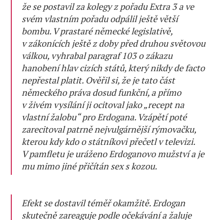
že se postavil za kolegy z pořadu Extra 3 a ve
svém vlastním pořadu odpálil ještě větší
bombu. V prastaré německé legislativě,
v zákonících ještě z doby před druhou světovou
válkou, vyhrabal paragraf 103 o zákazu
hanobení hlav cizích států, který nikdy de facto
nepřestal platit. Ověřil si, že je tato část
německého práva dosud funkční, a přímo
v živém vysílání ji ocitoval jako „recept na
vlastní žalobu“ pro Erdogana. Vzápětí poté
zarecitoval patrně nejvulgárnější rýmovačku,
kterou kdy kdo o státníkovi přečetl v televizi.
V pamfletu je uráženo Erdoganovo mužství a je
mu mimo jiné přičítán sex s kozou.
Efekt se dostavil téměř okamžitě. Erdogan
skutečně zareaguje podle očekávání a žaluje