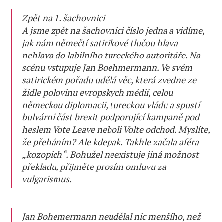
Zpět na 1. šachovnici
A jsme zpět na šachovnici číslo jedna a vidíme,
jak nám němečtí satirikové tlučou hlava
nehlava do labilního tureckého autoritáře. Na
scénu vstupuje Jan Boehmermann. Ve svém
satirickém pořadu udělá věc, která zvedne ze
židle polovinu evropskych médií, celou
německou diplomacii, tureckou vládu a spustí
bulvární část brexit podporující kampaně pod
heslem Vote Leave neboli Volte odchod. Myslíte,
že přeháním? Ale kdepak. Takhle začala aféra
„kozopich“. Bohužel neexistuje jiná možnost
překladu, přijměte prosím omluvu za
vulgarismus.
Jan Bohemermann neudělal nic menšího, než