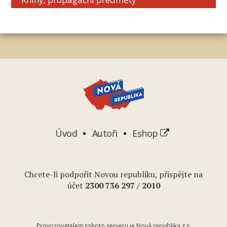
Úvod
Autoři
Eshop
Chcete-li podpořit Novou republiku, přispějte na
účet
2
300 736 297
/ 2010
Provozovatelem tohoto serveru je Nová republika z.s.