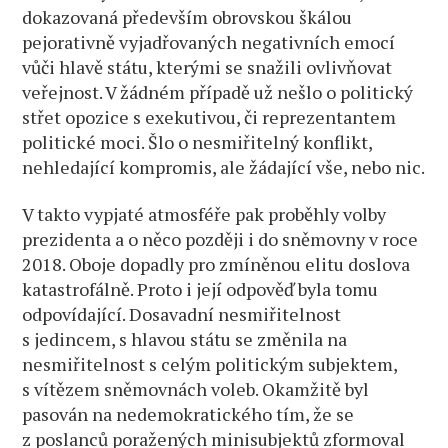
dokazovaná především obrovskou škálou
pejorativně vyjadřovaných negativních emocí
vůči hlavě státu, kterými se snažili ovlivňovat
veřejnost. V žádném případě už nešlo o politický
střet opozice s exekutivou, či reprezentantem
politické moci. Šlo o nesmiřitelný konflikt,
nehledající kompromis, ale žádající vše, nebo nic.
V takto vypjaté atmosféře pak proběhly volby
prezidenta a o něco později i do sněmovny v roce
2018. Oboje dopadly pro zmíněnou elitu doslova
katastrofálně. Proto i její odpověď byla tomu
odpovídající. Dosavadní nesmiřitelnost
s jedincem, s hlavou státu se změnila na
nesmiřitelnost s celým politickým subjektem,
s vítězem sněmovnách voleb. Okamžitě byl
pasován na nedemokratického tím, že se
z poslanců poražených minisubjektů zformoval