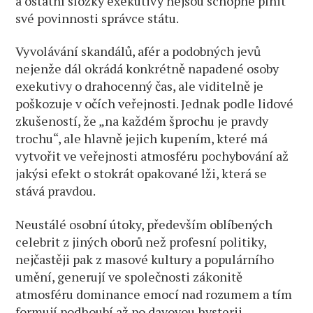
a ostatní složky exekutivy nejsou schopné plnit
své povinnosti správce státu.
Vyvolávání skandálů, afér a podobných jevů
nejenže dál okrádá konkrétně napadené osoby
exekutivy o drahocenný čas, ale viditelně je
poškozuje v očích veřejnosti. Jednak podle lidové
zkušeností, že „na každém šprochu je pravdy
trochu“, ale hlavně jejich kupením, které má
vytvořit ve veřejnosti atmosféru pochybování až
jakýsi efekt o stokrát opakované lži, která se
stává pravdou.
Neustálé osobní útoky, především oblíbených
celebrit z jiných oborů než profesní politiky,
nejčastěji pak z masové kultury a populárního
umění, generují ve společnosti zákonitě
atmosféru dominance emocí nad rozumem a tím
formují podhoubí až po davovou hysterii.