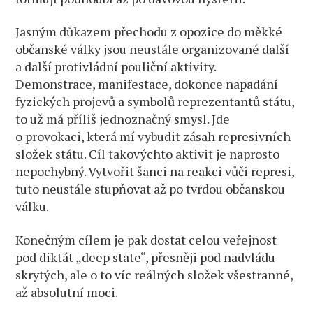
Jasným důkazem přechodu z opozice do měkké
občanské války jsou neustále organizované další
a další protivládní pouliční aktivity.
Demonstrace, manifestace, dokonce napadání
fyzických projevů a symbolů reprezentantů státu,
to už má příliš jednoznačný smysl. Jde
o provokaci, která mí vybudit zásah represivních
složek státu. Cíl takovýchto aktivit je naprosto
nepochybný. Vytvořit šanci na reakci vůči represi,
tuto neustále stupňovat až po tvrdou občanskou
válku.
Konečným cílem je pak dostat celou veřejnost
pod diktát „deep state“, přesněji pod nadvládu
skrytých, ale o to víc reálných složek všestranné,
až absolutní moci.