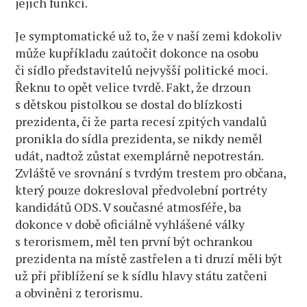
jejich funkcí.
Je symptomatické už to, že v naší zemi kdokoliv
může kupříkladu zaútočit dokonce na osobu
či sídlo představitelů nejvyšší politické moci.
Řeknu to opět velice tvrdě. Fakt, že drzoun
s dětskou pistolkou se dostal do blízkosti
prezidenta, či že parta recesí zpitých vandalů
pronikla do sídla prezidenta, se nikdy neměl
udát, nadtož zůstat exemplárně nepotrestán.
Zvláště ve srovnání s tvrdým trestem pro občana,
který pouze dokresloval předvolební portréty
kandidátů ODS. V současné atmosféře, ba
dokonce v době oficiálně vyhlášené války
s terorismem, měl ten první být ochrankou
prezidenta na místě zastřelen a ti druzí měli být
už při přiblížení se k sídlu hlavy státu zatčeni
a obviněni z terorismu.