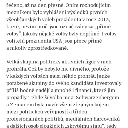
řečeno, až na den přesně. Oním rozhodujícím
mezníkem bylo vyhlášení výsledků prvních
všeobčanských voleb prezidenta v roce 2013,
které, nevím proč, jsou označovány za „přímé
volby“. Jakoby nějaké volby byly nepřímé. I volby
volitelů prezidenta USA jsou přece přímé
a nikoliv zprostředkované.
Velká skupina politicky aktivních figur v nich
prohrála. Což by nebylo nic divného, protože
v každých volbách musí někdo prohrát. Jenže
poražené skupiny do svého kandidáta investovaly
příliš hodně nadějí a mnohé i financí, které jim
propadly. Tehdejší volba mezi Schwarzenbergem
a Zemanem byla navíc všem zřejmým bojem
mezi politickou veřejností a třídou
profesionálních politiků, mediálních harcovníků
a dalších osob sloužících „skrytému státu“, tedy