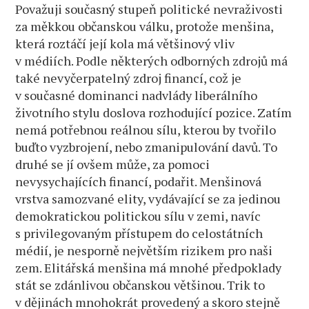
Považuji současný stupeň politické nevraživosti
za měkkou občanskou válku, protože menšina,
která roztáčí její kola má většinový vliv
v médiích. Podle některých odborných zdrojů má
také nevyčerpatelný zdroj financí, což je
v současné dominanci nadvlády liberálního
životního stylu doslova rozhodující pozice. Zatím
nemá potřebnou reálnou sílu, kterou by tvořilo
buďto vyzbrojení, nebo zmanipulování davů. To
druhé se jí ovšem může, za pomoci
nevysychajících financí, podařit. Menšinová
vrstva samozvané elity, vydávající se za jedinou
demokratickou politickou sílu v zemi, navíc
s privilegovaným přístupem do celostátních
médií, je nesporně největším rizikem pro naši
zem. Elitářská menšina má mnohé předpoklady
stát se zdánlivou občanskou většinou. Trik to
v dějinách mnohokrát provedený a skoro stejně