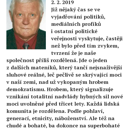
2. 2. 2019
Již nějaký čas se ve
vyjadřování politiků,
mediálních profíků
i ostatní politické
veřejnosti vyskytuje, častěji
než bylo před tím zvykem,
tvrzení že je naše
společnost příliš rozdělená. Jde o jeden
z dalších mateníků, který tančí nejsnaživější
sluhové reálné, leč pečlivě se skrývající moci
v naší zemi, nad už vykopaným hrobem
demokratismu. Hrobem, který signalizuje
vznikání totalitní nadvlády hybných sil nové
moci uvolněné před třicet lety. Každá lidská
komunita je rozdělena. Podle pohlaví,
generací, etnicity, náboženství. Ale též na
chudé a bohaté, ba dokonce na superbohaté