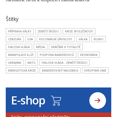
Štítky
PŘÍPRAVA VÁLKY
ZEMŠTÍ ŠKŮDCI
KRIZE SPOLEČNOSTI
CENZURA
USA
KOLONIÁLNÍ ZÁVISLOST
VÁLKA
RUSKO
FIALOVA VLÁDA
MÉDIA
KRÁČÍME K TOTALITĚ
MANIPULACE A LŽI
PODPORA BANDEROVCŮ
EKONOMIKA
UKRAJINA
NATO
FIALOVA VLÁDA - ZEMŠTÍ ŠKŮDCI
ENERGETICKÁ KRIZE
BANDEROVSKÝ NACIZMUS
EVROPSKÁ UNIE
E-shop
Knihy, propagační předměty