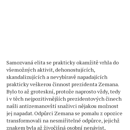
Samozvaná elita se prakticky okamžitě vrhla do
všemožných aktivit, dehonostujících,
skandalizujících a nevybíravě napadajících
prakticky veškerou činnost prezidenta Zemana.
Bylo to až groteskní, protože naprosto vždy, tedy
i v těch nejpozitivnějších prezidentových činech
našli antizemanovští snaživci nějakou možnost
jej napadat. Odpůrci Zemana se pomalu z opozice
transformovali na nesmiřitelné odpůrce, jejichž
znakem byla až živočišná osobní nenávist,