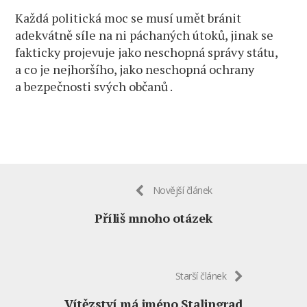
Každá politická moc se musí umět bránit
adekvátně síle na ni páchaných útoků, jinak se
fakticky projevuje jako neschopná správy státu,
a co je nejhoršího, jako neschopná ochrany
a bezpečnosti svých občanů .
Novější článek
Příliš mnoho otázek
Starší článek
Vítězství má jméno Stalingrad