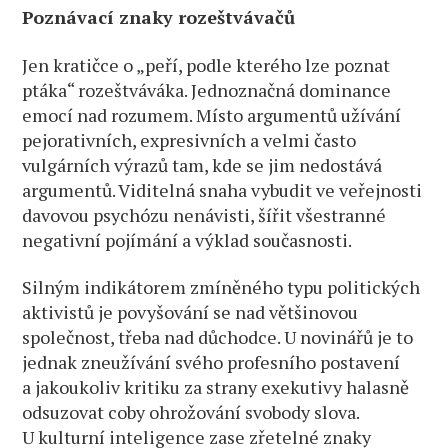
Poznávací znaky rozeštvávačů
Jen kratičce o „peří, podle kterého lze poznat
ptáka“ rozeštváváka. Jednoznačná dominance
emocí nad rozumem. Místo argumentů užívání
pejorativních, expresivních a velmi často
vulgárních výrazů tam, kde se jim nedostává
argumentů. Viditelná snaha vybudit ve veřejnosti
davovou psychózu nenávisti, šířit všestranné
negativní pojímání a výklad současnosti.
Silným indikátorem zmíněného typu politických
aktivistů je povyšování se nad většinovou
společnost, třeba nad důchodce. U novinářů je to
jednak zneužívání svého profesního postavení
a jakoukoliv kritiku za strany exekutivy halasně
odsuzovat coby ohrožování svobody slova.
U kulturní inteligence zase zřetelné znaky