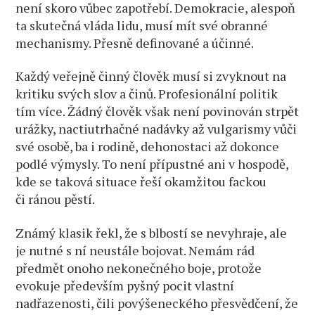
není skoro vůbec zapotřebí. Demokracie, alespoň
ta skutečná vláda lidu, musí mít své obranné
mechanismy. Přesně definované a účinné.
Každý veřejně činný člověk musí si zvyknout na
kritiku svých slov a činů. Profesionální politik
tím více. Žádný člověk však není povinován strpět
urážky, nactiutrhačné nadávky až vulgarismy vůči
své osobě, ba i rodině, dehonostaci až dokonce
podlé výmysly. To není přípustné ani v hospodě,
kde se taková situace řeší okamžitou fackou
či ránou pěstí.
Známý klasik řekl, že s blbostí se nevyhraje, ale
je nutné s ní neustále bojovat. Nemám rád
předmět onoho nekonečného boje, protože
evokuje především pyšný pocit vlastní
nadřazenosti, čili povýšeneckého přesvědčení, že