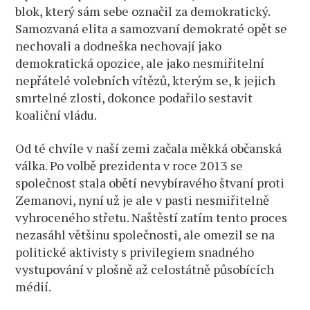
blok, který sám sebe označil za demokratický.
Samozvaná elita a samozvaní demokraté opět se
nechovali a dodneška nechovají jako
demokratická opozice, ale jako nesmiřitelní
nepřátelé volebních vítězů, kterým se, k jejich
smrtelné zlosti, dokonce podařilo sestavit
koaliční vládu.
Od té chvíle v naší zemi začala měkká občanská
válka. Po volbě prezidenta v roce 2013 se
společnost stala obětí nevybíravého štvaní proti
Zemanovi, nyní už je ale v pasti nesmiřitelně
vyhroceného střetu. Naštěstí zatím tento proces
nezasáhl většinu společnosti, ale omezil se na
politické aktivisty s privilegiem snadného
vystupování v plošně až celostátně působících
médií.