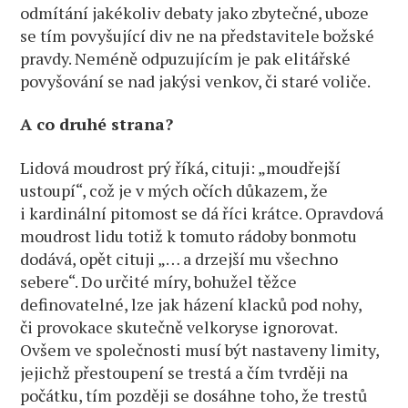
odmítání jakékoliv debaty jako zbytečné, uboze
se tím povyšující div ne na představitele božské
pravdy. Neméně odpuzujícím je pak elitářské
povyšování se nad jakýsi venkov, či staré voliče.
A co druhé strana?
Lidová moudrost prý říká, cituji: „moudřejší
ustoupí“, což je v mých očích důkazem, že
i kardinální pitomost se dá říci krátce. Opravdová
moudrost lidu totiž k tomuto rádoby bonmotu
dodává, opět cituji „… a drzejší mu všechno
sebere“. Do určité míry, bohužel těžce
definovatelné, lze jak házení klacků pod nohy,
či provokace skutečně velkoryse ignorovat.
Ovšem ve společnosti musí být nastaveny limity,
jejichž přestoupení se trestá a čím tvrději na
počátku, tím později se dosáhne toho, že trestů