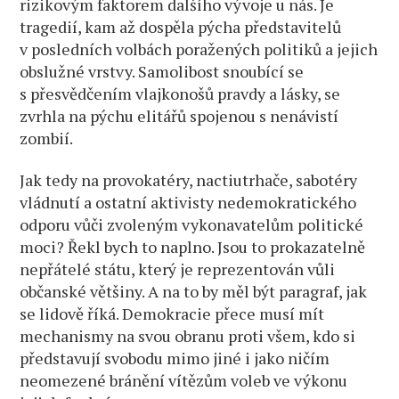
rizikovým faktorem dalšího vývoje u nás. Je
tragedií, kam až dospěla pýcha představitelů
v posledních volbách poražených politiků a jejich
obslužné vrstvy. Samolibost snoubící se
s přesvědčením vlajkonošů pravdy a lásky, se
zvrhla na pýchu elitářů spojenou s nenávistí
zombií.
Jak tedy na provokatéry, nactiutrhače, sabotéry
vládnutí a ostatní aktivisty nedemokratického
odporu vůči zvoleným vykonavatelům politické
moci? Řekl bych to naplno. Jsou to prokazatelně
nepřátelé státu, který je reprezentován vůli
občanské většiny. A na to by měl být paragraf, jak
se lidově říká. Demokracie přece musí mít
mechanismy na svou obranu proti všem, kdo si
představují svobodu mimo jiné i jako ničím
neomezené bránění vítězům voleb ve výkonu