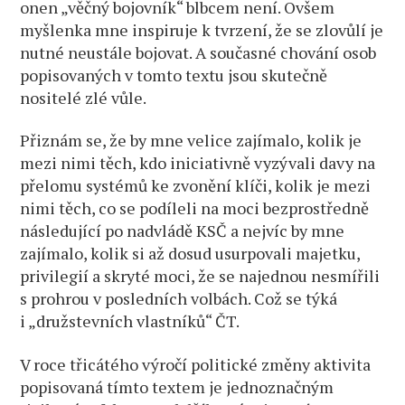
onen „věčný bojovník“ blbcem není. Ovšem
myšlenka mne inspiruje k tvrzení, že se zlovůlí je
nutné neustále bojovat. A současné chování osob
popisovaných v tomto textu jsou skutečně
nositelé zlé vůle.
Přiznám se, že by mne velice zajímalo, kolik je
mezi nimi těch, kdo iniciativně vyzývali davy na
přelomu systémů ke zvonění klíči, kolik je mezi
nimi těch, co se podíleli na moci bezprostředně
následující po nadvládě KSČ a nejvíc by mne
zajímalo, kolik si až dosud usurpovali majetku,
privilegií a skryté moci, že se najednou nesmířili
s prohrou v posledních volbách. Což se týká
i „družstevních vlastníků“ ČT.
V roce třicátého výročí politické změny aktivita
popisovaná tímto textem je jednoznačným