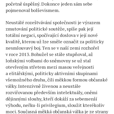
početně úspěšný. Dokonce jeden sám sebe
pojmenoval bolševismem.
Neustálé rozeštvávání společnosti je výrazem
zmutování politické soutěže, spíše pak její
totální negaci, spočívající doslova v její nové
kvalitě, kterou už lze směle označit za politicky
nesmlouvavý boj. Ten se v naší zemi rozhořel
v roce 2013. Bohužel se stále stupňoval, až
loňskými volbami do sněmovny se už stal
otevřeným střetem mezi masou veřejnosti
a elitářskými, politicky aktivními skupinami
všemožného druhu, čili měkkou formou občanské
války. Intenzivně živenou a neustále
rozviřovanou především intelektuály, oněmi
dějinnými slouhy, kteří dokáží za sebemenší
výhodu, neřku-li privilegium, sloužit kterékoliv
moci. Současná měkká občanská válka je ze strany