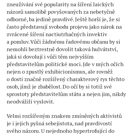
zneužívání své popularity na šíření laických
názorů samolibě povyšovaných za nebetyčně
odborné, ba jedině pravdivé. Ještě horší je, že si
často představují svobodu projevu jako nárok na
zvrácené šíření nactiutrhačných invektiv
a pomluv. Vůči žádnému řadovému občanu by si
nemohli beztrestně dovolit taková hulvátství,
jaká si dovolují i vůči těm nejvyšším
představitelům politické moci. Jde v mých očích
nejen o zpustlý exhibicionismus, ale rovněž
o dosti značně rozšířený charakterový rys těchto
osob, jímž je zbabělost. Do očí by si totiž své
sprostoty představitelům státu a nejen jim, nikdy
neodvážili vyslovit.
Velmi rozšířeným znakem zmíněných aktivistů
je i jejich pyšná sebejistota, nad pravdivostí
svého názoru. U nejednoho hypertrofující do