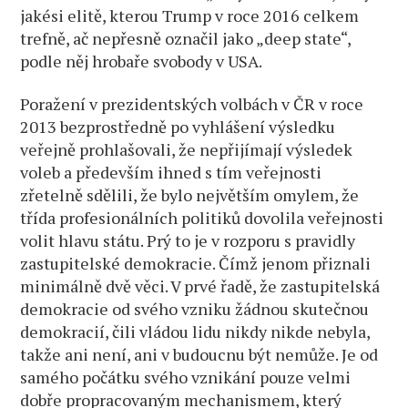
jakési elitě, kterou Trump v roce 2016 celkem
trefně, ač nepřesně označil jako „deep state“,
podle něj hrobaře svobody v USA.
Poražení v prezidentských volbách v ČR v roce
2013 bezprostředně po vyhlášení výsledku
veřejně prohlašovali, že nepřijímají výsledek
voleb a především ihned s tím veřejnosti
zřetelně sdělili, že bylo největším omylem, že
třída profesionálních politiků dovolila veřejnosti
volit hlavu státu. Prý to je v rozporu s pravidly
zastupitelské demokracie. Čímž jenom přiznali
minimálně dvě věci. V prvé řadě, že zastupitelská
demokracie od svého vzniku žádnou skutečnou
demokracií, čili vládou lidu nikdy nikde nebyla,
takže ani není, ani v budoucnu být nemůže. Je od
samého počátku svého vznikání pouze velmi
dobře propracovaným mechanismem, který