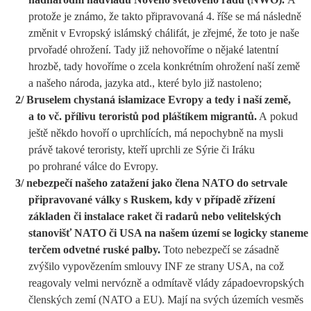
protože je známo, že takto připravovaná 4. říše se má následně
změnit v Evropský islámský chálifát, je zřejmé, že toto je naše
prvořadé ohrožení. Tady již nehovoříme o nějaké latentní
hrozbě, tady hovoříme o zcela konkrétním ohrožení naší země
a našeho národa, jazyka atd., které bylo již nastoleno;
2/ Bruselem chystaná islamizace Evropy a tedy i naší země,
a to vč. přílivu teroristů pod pláštíkem migrantů.
A pokud
ještě někdo hovoří o uprchlících, má nepochybně na mysli
právě takové teroristy, kteří uprchli ze Sýrie či Iráku
po prohrané válce do Evropy.
3/ nebezpečí našeho zatažení jako člena NATO do setrvale
připravované války s Ruskem, kdy v případě zřízení
základen či instalace raket či radarů nebo velitelských
stanovišť NATO či USA na našem území se logicky staneme
terčem odvetné ruské palby.
Toto nebezpečí se zásadně
zvýšilo vypovězením smlouvy INF ze strany USA, na což
reagovaly velmi nervózně a odmítavě vlády západoevropských
členských zemí (NATO a EU). Mají na svých územích vesměs