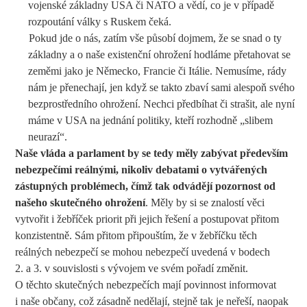
vojenské základny USA či NATO a vědí, co je v případě
rozpoutání války s Ruskem čeká.
Pokud jde o nás, zatím vše působí dojmem, že se snad o ty
základny a o naše existenční ohrožení hodláme přetahovat se
zeměmi jako je Německo, Francie či Itálie. Nemusíme, rády
nám je přenechají, jen když se takto zbaví sami alespoň svého
bezprostředního ohrožení. Nechci předbíhat či strašit, ale nyní
máme v USA na jednání politiky, kteří rozhodně „slibem
neurazí“.
Naše vláda a parlament by se tedy měly zabývat především
nebezpečími reálnými, nikoliv debatami o vytvářených
zástupných problémech, čímž tak odvádějí pozornost od
našeho skutečného ohrožení
. Měly by si se znalostí věci
vytvořit i žebříček priorit při jejich řešení a postupovat přitom
konzistentně. Sám přitom připouštím, že v žebříčku těch
reálných nebezpečí se mohou nebezpečí uvedená v bodech
2. a 3. v souvislosti s vývojem ve svém pořadí změnit.
O těchto skutečných nebezpečích mají povinnost informovat
i naše občany, což zásadně nedělají, stejně tak je neřeší, naopak