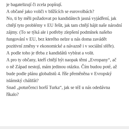
je bagatelizují či zcela popírají.
A občané jako voliči v blížících se eurovolbách?
No, ti by měli požadovat po kandidátech jasná vyjádření, jak
chtějí tyto problémy v EU řešit, jak tam chtějí hájit naše národní
zájmy. (To se týká ale i potřeby zlepšení podmínek našeho
fungování v EU, bez kterého nelze u nás doma zavádět
pozitivní změny v ekonomické a návazně i v sociální sféře).
A podle toho je třeba z kandidátů vybírat a volit.
A pro ty občany, kteří chtějí být naopak těmi „Evropany“, ač
o ně Západ nestojí, mám jedinou otázku. Čím budou poté, až
bude podle plánu globalistů 4. říše přeměněna v Evropský
islámský chálifát?
Snad „poturčenci horší Turka“, jak se též u nás odedávna
říkalo?