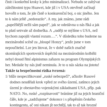
činit i konkrétní kroky k jeho minimalizaci. Nebudu se zabývat
záležitostmi typu Huawei, kde již i v USA otevřeně začínají
hovořit o tom, že jde čistě o konkurenční boj, o nic jiného. Jen
to k nám ještě „nedorazilo“. A my, jak známo, jsme rádi
„papežštější nežli sám papež“, jak se odedávna u nás říká a jak
to platí setrvale až dodneška. A „raději se mýlíme s USA, než
bychom zapojili vlastní rozum….“. V důsledku toho budeme na
mezinárodní scéně za „hloupé Honzy“, jenže jsme v tom
nepoučitelní. Lze jen litovat, že v době našich značně
skomírajících sportovních úspěchů na mezinárodním kolbišti
nebyl dosud řitní alpinismus zařazen na program Olympijských
her. Medaile by nás jistě neminula. Je to u nás sázka na jistotu!
Takže ta bezpečnostní rizika tvrzená:
1/ blíže nespecifikované „ruské nebezpečí“, ačkoliv Rusové
dodnes neudělali krok vpřed ze svého území, zatímco jejich
území je obestavěno vojenskými základnami USA, příp. pak
NATO. No, ruské „rozpínavosti“ bráníme již na jejich hraniční
čáře, kde je „zadržujeme“ dokonce i s přispěním českého
kontingentu, ač oni nikam jít nechtějí, tak to až tak hrozné