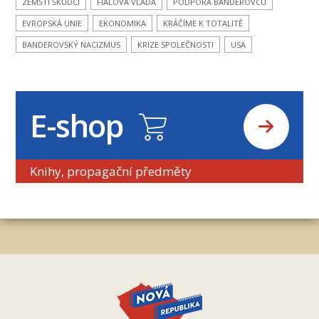
ZEMŠTÍ ŠKŮDCI
FIALOVA VLÁDA
PODPORA BANDEROVCŮ
EVROPSKÁ UNIE
EKONOMIKA
KRÁČÍME K TOTALITĚ
BANDEROVSKÝ NACIZMUS
KRIZE SPOLEČNOSTI
USA
E-shop
Knihy, propagační předměty