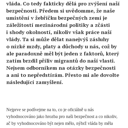
vláda. Co tedy fakticky dělá pro zvýšení naší
bezpečnosti. Předem si uvědomme, že naše
umístění v žebříčku bezpečných zemí je
záležitostí mezinárodní politiky a zčásti
i shody okolností, nikoliv však práce naší
vlády. Ta si může dělat nanejvýš zásluhy
o nízké mzdy, platy a důchody u nás, což by
ale paradoxně měl být jeden z faktorů, který
zatím brzdil příliv migrantů do naší vlasti.
Nejsem odborníkem na otázky bezpečnosti
a ani to nepředstírám. Přesto mi ale dovolte
následující zamyšlení.
Nejprve se podívejme na to, co je oficiálně u nás
vyhodnocováno jako hrozba pro naši bezpečnost a co nikoliv,
ač by vyhodnocováno být nejen mělo, nýbrž vláda by měla