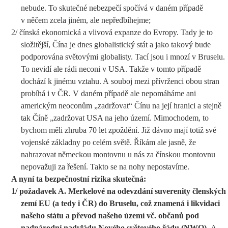
nebude. To skutečné nebezpečí spočívá v daném případě
v něčem zcela jiném, ale nepředbíhejme;
2/ čínská ekonomická a vlivová expanze do Evropy. Tady je to
složitější, Čína je dnes globalistický stát a jako takový bude
podporována světovými globalisty. Tací jsou i mnozí v Bruselu.
To nevidí ale rádi neconi v USA. Takže v tomto případě
dochází k jinému vztahu. A souboj mezi přívrženci obou stran
probíhá i v ČR. V daném případě ale nepomáháme ani
americkým neoconům „zadržovat“ Čínu na její hranici a stejně
tak Číně „zadržovat USA na jeho území. Mimochodem, to
bychom měli zhruba 70 let zpoždění. Již dávno mají totiž své
vojenské základny po celém světě. Říkám ale jasně, že
nahrazovat německou montovnu u nás za čínskou montovnu
nepovažuji za řešení. Takto se na nohy nepostavíme.
A nyní ta bezpečnostní rizika skutečná:
1/ požadavek A. Merkelové na odevzdání suverenity členských
zemí EU (a tedy i ČR) do Bruselu, což znamená i likvidaci
našeho státu a převod našeho území vč. občanů pod
nadnárodní nadvládu Nového světového řádu (NWO).
A