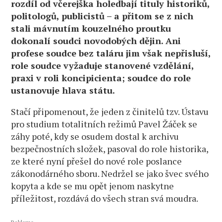
rozdíl od včerejška holedbají tituly historiků,
politologů, publicistů – a přitom se z nich
stali mávnutím kouzelného proutku
dokonalí soudci novodobých dějin. Ani
profese soudce bez taláru jim však nepřisluší,
role soudce vyžaduje stanovené vzdělání,
praxi v roli koncipicienta; soudce do role
ustanovuje hlava státu.
Stačí připomenout, že jeden z činitelů tzv. Ústavu
pro studium totalitních režimů Pavel Žáček se
záhy poté, kdy se osudem dostal k archivu
bezpečnostních složek, pasoval do role historika,
ze které nyní přešel do nové role poslance
zákonodárného sboru. Nedržel se jako švec svého
kopyta a kde se mu opět jenom naskytne
příležitost, rozdává do všech stran svá moudra.