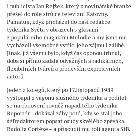
i publicista Jan Rejžek, který z novinářské branže
přešel do role strůjce televizní Katovny.
Pamatuji, když přicházel do naší redakce
týdeníku Světa v obrazech s glosami
z populárního magazínu Melodie a my jsme mu
vycházeli všemožně vstříc, jeho zájmu i zálibě.
Jinak, již všemu bylo, když čas oponou trhnul,
doba si přímo žadala odvážných a radikálních,
flexibilních tvůrců a především expresivních
autorů.
Jeden z kolegů, který po 17.listopadů 1989
vystoupil z vagonu slušného týdeníku a podílel
se na obnovení rovněž napaditého týdeníku
Reportér – dokázal záhy poté, kdy se stal jeho
šéfredaktorem popsat osudy skvělého zpěváka
Rudolfa Cortéze – a přisoudit mu roli agenta StB.