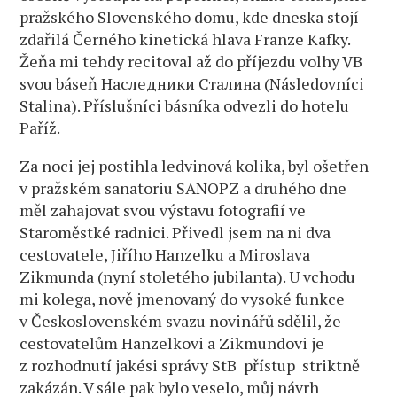
pražského Slovenského domu, kde dneska stojí
zdařilá Černého kinetická hlava Franze Kafky.
Žeňa mi tehdy recitoval až do příjezdu volhy VB
svou báseň Наследники Сталина (Následovníci
Stalina). Příslušníci básníka odvezli do hotelu
Paříž.
Za noci jej postihla ledvinová kolika, byl ošetřen
v pražském sanatoriu SANOPZ a druhého dne
měl zahajovat svou výstavu fotografií ve
Staroměstké radnici. Přivedl jsem na ni dva
cestovatele, Jiřího Hanzelku a Miroslava
Zikmunda (nyní stoletého jubilanta). U vchodu
mi kolega, nově jmenovaný do vysoké funkce
v Československém svazu novinářů sdělil, že
cestovatelům Hanzelkovi a Zikmundovi je
z rozhodnutí jakési správy StB přístup striktně
zakázán. V sále pak bylo veselo, můj návrh