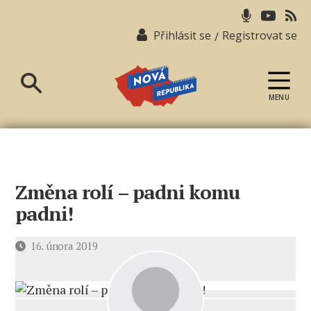
Přihlásit se
Registrovat se
/
MENU
Nová
republika
Změna rolí – padni komu
padni!
Datum
16. února 2019
příspěvku