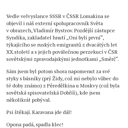
Vedle velvyslance SSSR v ČSSR Lomakina se
objevil i náš externí spolupracovník Světa
v obrazech, Vladimír Bystrov. Pozdější zástupce
Syndika, zakladatel hnutí „Oni byli první“,
týkajícího se ruských emigrantů z dvacátých let
XX.století a s jejich poválečnou perzekucí v ČSR
sovětskými zpravodajskými jednotkami „Směrč“.
Sám jsem byl potom shora napomenut za své
styky s básníky (prý Židy, což mi nebylo vůbec do
té doby známo) z Pěredělkina u Moskvy (což byla
sovětská spisovatelská Dobříš), kde jsem
několikrát pobýval.
Psi štěkají. Karavana jde dál!
Opona padá, spadla klec!