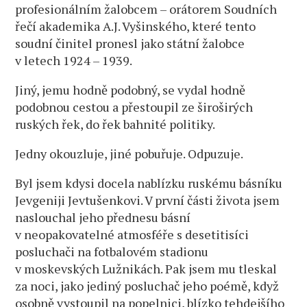
profesionálním žalobcem – orátorem Soudních
řečí akademika A.J. Vyšinského, které tento
soudní činitel pronesl jako státní žalobce
v letech 1924 – 1939.
Jiný, jemu hodně podobný, se vydal hodně
podobnou cestou a přestoupil ze široširých
ruských řek, do řek bahnité politiky.
Jedny okouzluje, jiné pobuřuje. Odpuzuje.
Byl jsem kdysi docela nablízku ruskému básníku
Jevgeniji Jevtušenkovi. V první části života jsem
naslouchal jeho přednesu básní
v neopakovatelné atmosféře s desetitisíci
posluchači na fotbalovém stadionu
v moskevských Lužnikách. Pak jsem mu tleskal
za noci, jako jediný posluchač jeho poémě, když
osobně vystoupil na popelnici, blízko tehdejšího