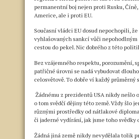
permanentní boj nejen proti Rusku, Číně,
Americe, ale i proti EU.
Současní vládci EU dosud nepochopili, že
vyhlašovaných sankcí vůči nepohodlným z
cestou do pekel. Nic dobrého z této polit
Bez vzájemného respektu, porozumění, sp
patřičné úrovni se nadá vybudovat dlouh
celosvětově. To dobře ví každý průměrný
Žádnému z prezidentů USA nikdy nešlo o c
o tom svědčí dějiny této země. Vždy šlo j
různými prostředky od nátlakové diploma
či jaderné vydírání, jak jsme toho svědky
Žádná jiná země nikdy nevydělala tolik pr