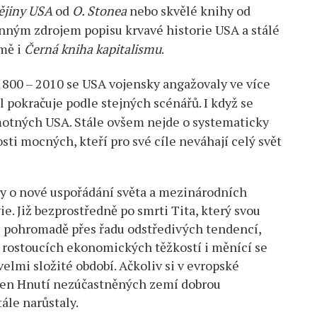
ějiny USA
od
O. Stonea
nebo skvělé knihy od
enným zdrojem popisu krvavé historie USA a stálé
jmě i
Černá kniha kapitalismu
.
 1800 – 2010 se USA vojensky angažovaly ve více
 pokračuje podle stejných scénářů. I když se
samotných USA. Stále ovšem nejde o systematicky
ti mocných, kteří pro své cíle neváhají celý svět
ky o nové uspořádání světa a mezinárodních
vie. Již bezprostředně po smrti Tita, který svou
i pohromadě přes řadu odstředivých tendencí,
rostoucích ekonomických těžkostí i měnící se
elmi složité období. Ačkoliv si v evropské
 člen Hnutí nezúčastněných zemí dobrou
ále narůstaly.