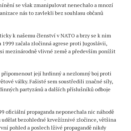
 mínění se však zmanipulovat nenechalo a mnozí
ganizace nás to zavlekli bez souhlasu občanů
ticky k našemu členství v NATO a brzy se k nim
a 1999 začala zločinná agrese proti Jugoslávii,
dysi mezinárodně vlivné země a především ponížit
né připomenout její hrdinný a nezlomný boj proti
tové války. Fašisté sem soustředili značné síly,
dinných partyzánů a dalších příslušníků odboje
999 oficiální propaganda neponechala nic náhodě
ů udělat bezohledné krvežíznivé zločince, většina
 první pohled a poslech lživé propagandě nikdy