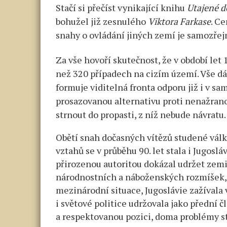
Stačí si přečíst vynikající knihu
Utajené d
bohužel již zesnulého
Viktora Farkase
. C
snahy o ovládání jiných zemí je samozře
Za vše hovoří skutečnost, že v období let
než 320 případech na cizím území. Vše dál
formuje viditelná fronta odporu již i v 
prosazovanou alternativu proti nenažranos
strnout do propasti, z níž nebude návratu.
Obětí snah dočasných vítězů studené vál
vztahů se v průběhu 90. let stala i Jugoslá
přirozenou autoritou dokázal udržet zem
národnostních a náboženských rozmíšek, 
mezinárodní situace, Jugoslávie zažívala v
i světové politice udržovala jako přední
a respektovanou pozici, doma problémy st