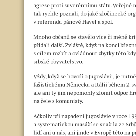
agrese proti suverénnímu státu. Veřejné
tak rychle poznali, do jaké zločinecké or
v referendu pánové Havel a spol.
Mnoho občanů se stavělo více či méně kri
přidali další. Zvláště, když na konci březn
s cílem rozbít a ovládnout zbytky této k
srbské obyvatelstvo.
Vždy, když se hovoří o Jugoslávii, je nut
fašistickému Německu a Itálii během 2. svě
ale ani ty jim nepomohly zlomit odpor hr
na čele s komunisty.
Ačkoliv při napadení Jugoslávie v roce 1
a systematickou masáží se snažila ze Srb
lidí ani u nás, ani jinde v Evropě této na