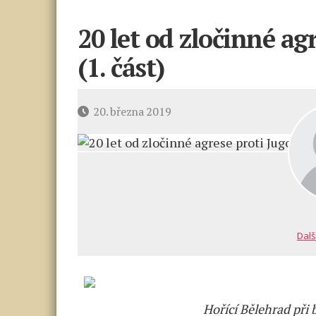
20 let od zločinné agr
(1. část)
Datum
20. března 2019
příspěvku
Dalš
Hořící Bělehrad př