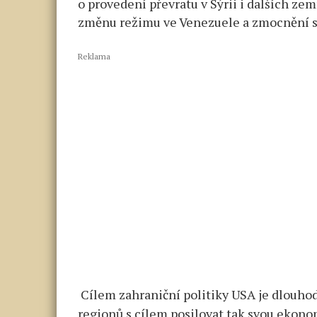
o provedení převratu v Sýrii i dalších zem
změnu režimu ve Venezuele a zmocnění s
Reklama
Cílem zahraniční politiky USA je dlouhodo
regionů s cílem posilovat tak svou ekono