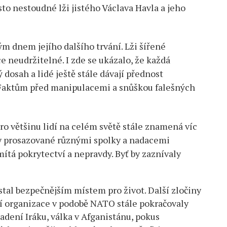
sto nestoudné lži jistého Václava Havla a jeho
ým dnem jejího dalšího trvání. Lži šířené
e neudržitelné. I zde se ukázalo, že každá
osah a lidé ještě stále dávají přednost
Faktům před manipulacemi a snůškou falešných
pro většinu lidí na celém světě stále znamená víc
 prosazované různými spolky a nadacemi
mítá pokrytectví a nepravdy. Byť by zaznívaly
estal bezpečnějším místem pro život. Další zločiny
ní organizace v podobě NATO stále pokračovaly
adení Iráku, válka v Afganistánu, pokus