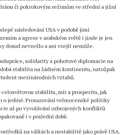
 Iránu či pokrokovým režimům ve střední a jižní
 slepé následování USA v podobě jimi
emím a agrese v arabském světě i jinde je jen
iky dosud nevzešlo a ani vzejít nemůže.
olupráce, solidarity a pohotové diplomacie na
odobá stabilita na žádném kontinentu, natožpak
 student mezinárodních vztahů.
elosvětovou stabilitu, mír a prosperitu, jak
en o jediné. Prosazování velmocenské politiky
cie až po vyvolávání ozbrojených konfliktů
 opakovaně i v poslední době.
ostředků na válkách a nestabilitě jako právě USA.