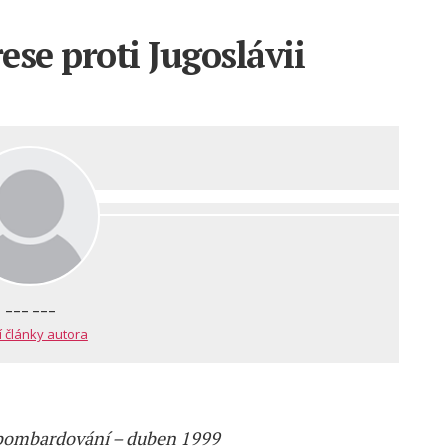
ese proti Jugoslávii
--- ---
í články autora
i bombardování – duben 1999