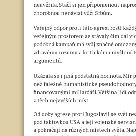
neuvěřila. Stačí si jen připomenout napro
chorobnou nenávist vůči Srbům.
Veřejný odpor proti této agresi rostl každ
veřejným prostorem se stávaly čím dál víc
podobná kampaň má svůj značně omezený d
zdravému rozumu a kritickému myšlení. 
argumentů.
Ukázala se i jiná podstatná hodnota. Mír 
než falešné humanistické pseudohodnoty
financovanými miliardáři. Většina lidí od
z těch nejvyšších míst.
Od doby agrese proti Jugoslávii se svět n
pod taktovkou USA a její vojenské servis
a pokračují na různých místech světa. Nap