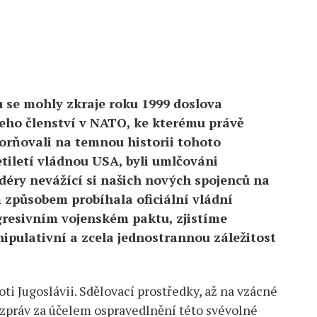
 se mohly zkraje roku 1999 doslova
eho členství v NATO, ke kterému právě
ozorňovali na temnou historii tohoto
tiletí vládnou USA, byli umlčováni
éry nevážící si našich nových spojenců na
 způsobem probíhala oficiální vládní
resivním vojenském paktu, zjistíme
nipulativní a zcela jednostrannou záležitost
oti Jugoslávii. Sdělovací prostředky, až na vzácné
 zpráv za účelem ospravedlnění této svévolné