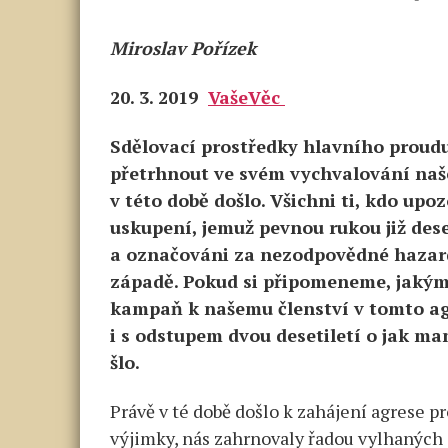
Miroslav Pořízek
20. 3. 2019
VašeVěc
Sdělovací prostředky hlavního proudu
přetrhnout ve svém vychvalování naš
v této době došlo. Všichni ti, kdo up
uskupení, jemuž pevnou rukou již dese
a označováni za nezodpovědné hazard
západě. Pokud si připomeneme, jakým
kampaň k našemu členství v tomto ag
i s odstupem dvou desetiletí o jak ma
šlo.
Právě v té době došlo k zahájení agrese pr
výjimky, nás zahrnovaly řadou vylhaných