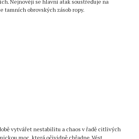
ích. Nejnověji se hlavní atak soustřeďuje na
e tamních obrovských zásob ropy.
bě vytvářet nestabilitu a chaos v řadě citlivých
mickou moc, která očividně chřadne. Vést