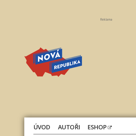
Reklama
Nová
republika
ÚVOD
AUTOŘI
ESHOP