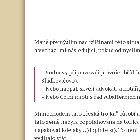
Maně přemýšlím nad příčinami této situace
a vychází mi následující, pokud odmyslí
– Smlouvy připravovali právníci-břídilo
Sládkovičovo).
– Nebo naopak skvělí advokáti a notáři
– Nebo úplní idioti z řad subalterních
Mimochodem tato „česká trojka“ působí as
tato země nebyla popotahována na tolika a
napakovat kdejaký…(doplňte si). To není n
vydíralo stát.