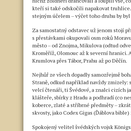
nichž žoldnéři drancovali a loupili vše, c
kteří si také odskočili napakovat truhlice
stejným účelem – výčet toho druhu by byl 
Za samostatný odstavec už jenom stojí pří
s přestávkami okupovali osm roků Moravu
město – od Znojma, Mikulova (odtud odvez
Kroměříž, Olomouc až k severní hranici. 
Krumlova přes Tábor, Prahu až po Děčín.
Nejhůř ze všech dopadly samozřejmě boh
Straně, odkud například navždy zmizely: 
velcí čtenáři, ti Švédové, a znalci cizích
klášteře, sbírky z Hradu a podhradí (co ne
koberce, zlaté a stříbrné předměty – zkrá
skvosty, jako Codex Gigas (Ďáblova bible)
Spokojený velitel švédských vojsk Königsm