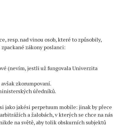
, resp. nad vinou osob, které to způsobily,
m zpackané zákony poslanci:
vé (nevím, jestli už fungovala Univerzita
, avšak zkorumpovaní.
 ministerských úředníků.
i jako jakési perpetuum mobile: jinak by přece
rbitrážích a žalobách, v kterých se chce na nás
ikde na světě, aby tolik obskurních subjektů