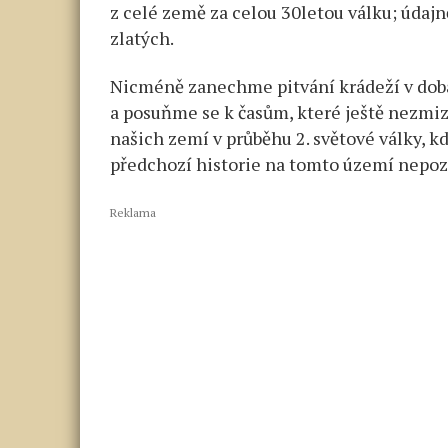
z celé země za celou 30letou válku; údaj
zlatých.
Nicméně zanechme pitvání krádeží v dobá
a posuňme se k časům, které ještě nezmi
našich zemí v průběhu 2. světové války, k
předchozí historie na tomto území nepoz
Reklama