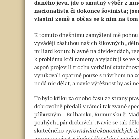
daného jevu, jde o smutný výběr z m
nacionalista či dokonce šovinista; j
vlastní země a občas se k nim na tomt
K tomuto dnešnímu zamyšlení mě pohnula 
vyvádějí zásluhou našich šikovných „dělní
miliard korun: hlavně na dividendách, re
k problému krčí rameny a vyjadřují se ve
aspoň projevili trochu verbální statečnos
vyrukovali opatrně pouze s návrhem na zd
nedá nic dělat, a navíc výtěžnost by asi ne
To bylo křiku za onoho času ze strany pra
dobrovolně předali v rámci tak zvané spe
příbuzným – Bulharsku, Rumunsku či Maďar
pouhých „pár drobných“. Navíc se tak děl
skutečného
vyrovnávání ekonomických úr
my vyrovnávat
s jinými členskými zeměmi