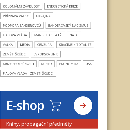
KOLONIÁLNÍ ZÁVISLOST
ENERGETICKÁ KRIZE
PŘÍPRAVA VÁLKY
UKRAJINA
PODPORA BANDEROVCŮ
BANDEROVSKÝ NACIZMUS
FIALOVA VLÁDA
MANIPULACE A LŽI
NATO
VÁLKA
MÉDIA
CENZURA
KRÁČÍME K TOTALITĚ
ZEMŠTÍ ŠKŮDCI
EVROPSKÁ UNIE
KRIZE SPOLEČNOSTI
RUSKO
EKONOMIKA
USA
FIALOVA VLÁDA - ZEMŠTÍ ŠKŮDCI
E-shop
Knihy, propagační předměty