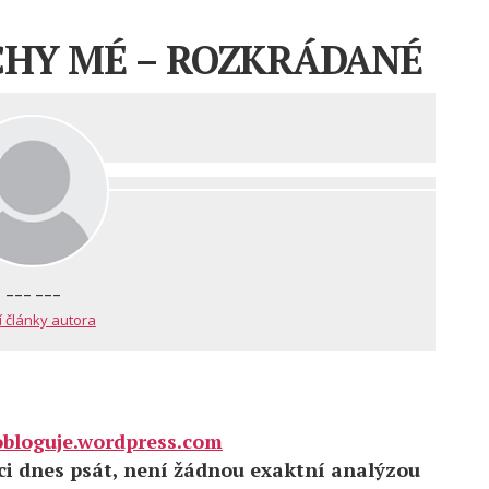
CHY MÉ – ROZKRÁDANÉ
--- ---
í články autora
obloguje.wordpress.com
ci dnes psát, není žádnou exaktní analýzou