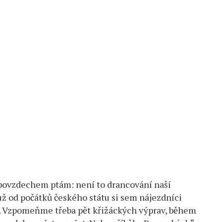
 povzdechem ptám: není to drancování naší
ž od počátků českého státu si sem nájezdníci
čky. Vzpomeňme třeba pět křižáckých výprav, během