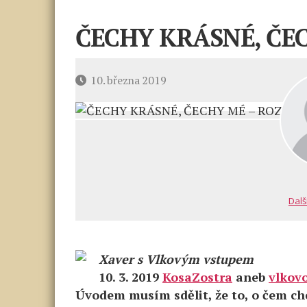
ČECHY KRÁSNÉ, ČE
Datum
10. března 2019
příspěvku
Dalš
Xaver s Vlkovým vstupem
10. 3. 2019
KosaZostra
aneb
vlkov
Úvodem musím sdělit, že to, o čem ch