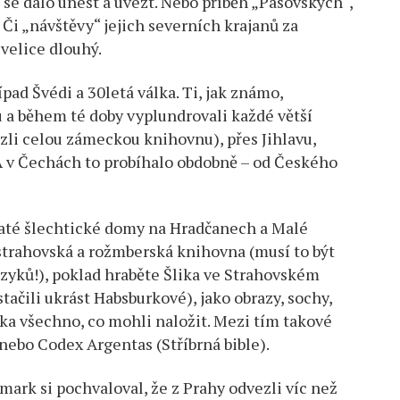
o se dalo unést a uvézt. Nebo příběh „Pasovských“,
. Či „návštěvy“ jejich severních krajanů za
velice dlouhý.
pad Švédi a 30letá válka. Ti, jak známo,
 a během té doby vyplundrovali každé větší
li celou zámeckou knihovnu), přes Jihlavu,
A v Čechách to probíhalo obdobně – od Českého
até šlechtické domy na Hradčanech a Malé
strahovská a rožmberská knihovna (musí to být
 jazyků!), poklad hraběte Šlika ve Strahovském
stačili ukrást Habsburkové), jako obrazy, sochy,
tka všechno, co mohli naložit. Mezi tím takové
 nebo Codex Argentas (Stříbrná bible).
ark si pochvaloval, že z Prahy odvezli víc než