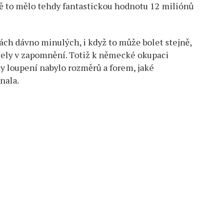
ně to mělo tehdy fantastickou hodnotu 12 miliónů
ch dávno minulých, i když to může bolet stejně,
zely v zapomnění. Totiž k německé okupaci
dy loupení nabylo rozměrů a forem, jaké
nala.