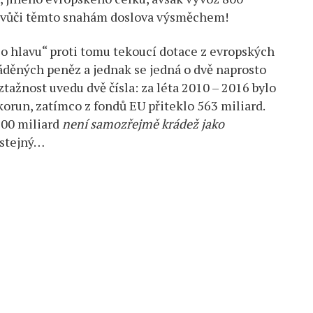
je vůči těmto snahám doslova výsměchem!
o hlavu“ proti tomu tekoucí dotace z evropských
áděných peněz a jednak se jedná o dvě naprosto
tažnost uvedu dvě čísla: za léta 2010 – 2016 bylo
orun, zatímco z fondů EU přiteklo 563 miliard.
800 miliard
není samozřejmě krádež jako
 stejný…