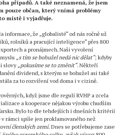
noha případů. A také neznamená, že jsem
sem pouze občan, který vnímá problémy
o místě i vyjadřuje.
informace, že „globalisté“ od nás ročně už
ků, rolníků a pracující inteligence“ přes 800
exportech a pronájmech. Naši vyvolení
 smyslu
„s tím se bohužel nedá nic dělat“
; kdyby
ti slovy
„pokusíme se to změnit“
. Někteří
anění dividend, s kterým se bohužel asi také
stála za to rozvíření vod doma i v cizině.
vověrných, když jsme dle regulí RVHP a zcela
cializace a kooperace nějakou výrobu chudším
sku. Bylo to dle tehdejších i dnešních kritérií
o v rámci spíše jen proklamovaného než
ovní členských zemí.
Dnes se potřebujeme zase
, jiného evropského celku, avšak vývoz 800