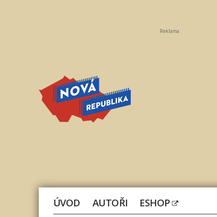
Reklama
Nová
republika
ÚVOD
AUTOŘI
ESHOP