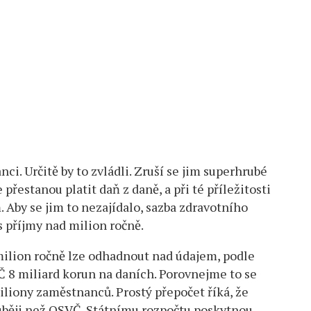
i. Určitě by to zvládli. Zruší se jim superhrubé
přestanou platit daň z daně, a při té příležitosti
 Aby se jim to nezajídalo, sazba zdravotního
s příjmy nad milion ročně.
 milion ročně lze odhadnout nad údajem, podle
Č 8 miliard korun na daních. Porovnejme to se
iliony zaměstnanců. Prostý přepočet říká, že
ouběji než OSVČ. Státnímu rozpočtu poskytnou