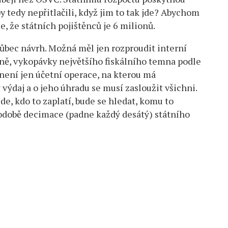
y tedy nepřitlačili, když jim to tak jde? Abychom
, že státních pojištěnců je 6 milionů.
 vůbec návrh. Možná měl jen rozproudit interní
aně, vykopávky největšího fiskálního temna podle
ení jen účetní operace, na kterou má
ý výdaj a o jeho úhradu se musí zasloužit všichni.
de, kdo to zaplatí, bude se hledat, komu to
podobě decimace (padne každý desátý) státního