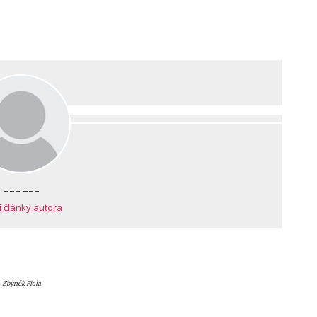
--- ---
í články autora
Zbyněk Fiala