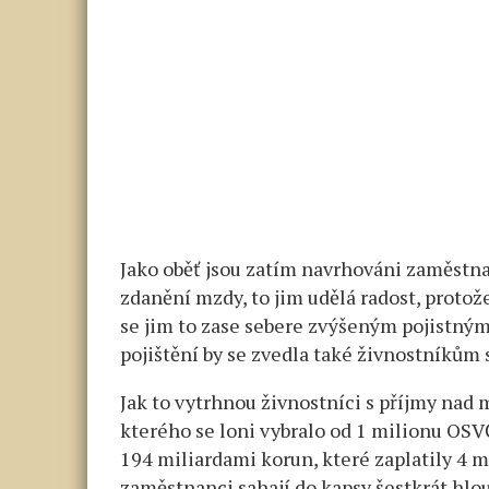
Jako oběť jsou zatím navrhováni zaměstnanc
zdanění mzdy, to jim udělá radost, protože 
se jim to zase sebere zvýšeným pojistným.
pojištění by se zvedla také živnostníkům 
Jak to vytrhnou živnostníci s příjmy nad
kterého se loni vybralo od 1 milionu OSV
194 miliardami korun, které zaplatily 4 m
zaměstnanci sahají do kapsy šestkrát hl