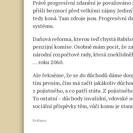
Právě progresívní zdanění je považováno 
přišli bezmocí před velkými zájmy. Jediný,
tedy koná. Tam zdroje jsou. Progresívní d
systému.
Daňová reforma, kterou teď chystá Babišov
penzijní komise. Osobně mám pocit, že za
národní rozpočtové rady, která zneklidn
… roku 2060.
Ale řekněme, že se do důchodů dáme doop
tím prvním, čím má začít jakákoliv důchodo
z pojistného, a co patří státu. Z pojistnéh
To ostatní – důchody invalidní, vdovské neb
sociální příspěvky těm, vůči komu je stand
Reklama