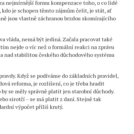
za nejmírnější formu kompenzace toho, o co lidé
 kdo je schopen těmto zájmům čelit, je stát, ať
aně jsou vlastně záchranou brzdou skomírajícího
a vláda, nemá být jediná. Začala pracovat také
tím nejde o víc než o formální reakci na zprávu
ěla nad stabilitou českého důchodového systému
ravdy. Když se podíváme do základních pravidel,
vá reforma, je rozlišení, co je třeba hradit
o by se měly správně platit jen starobní důchody.
o sirotčí – se má platit z daní. Stejně tak
ardní výpočet příliš krutý.