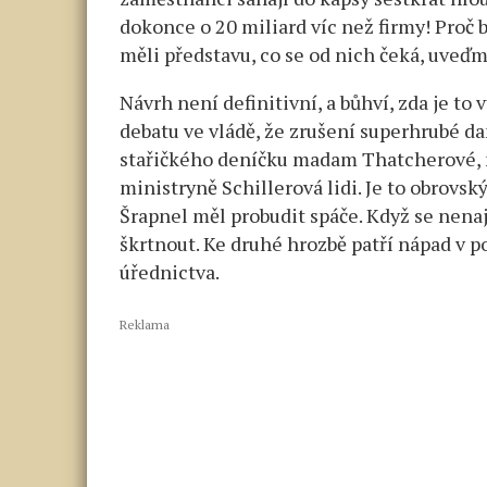
dokonce o 20 miliard víc než firmy! Proč b
měli představu, co se od nich čeká, uveďme
Návrh není definitivní, a bůhví, zda je to
debatu ve vládě, že zrušení superhrubé d
stařičkého deníčku madam Thatcherové, n
ministryně Schillerová lidi. Je to obrovsk
Šrapnel měl probudit spáče. Když se nenaj
škrtnout. Ke druhé hrozbě patří nápad v 
úřednictva.
Reklama