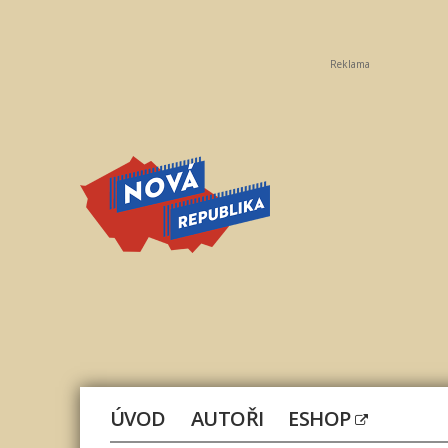
Reklama
Nová
republika
ÚVOD
AUTOŘI
ESHOP