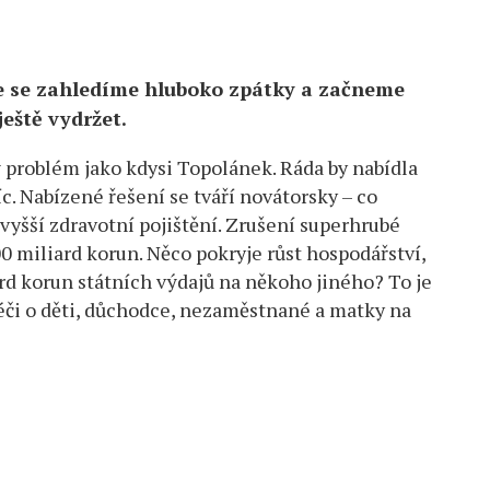
e se zahledíme hluboko zpátky a začneme
ještě vydržet.
ý problém jako kdysi Topolánek. Ráda by nabídla
íc. Nabízené řešení se tváří novátorsky – co
vyšší zdravotní pojištění. Zrušení superhrubé
0 miliard korun. Něco pokryje růst hospodářství,
iard korun státních výdajů na někoho jiného? To je
 péči o děti, důchodce, nezaměstnané a matky na