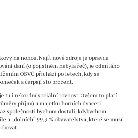
kovy na nohou. Najít nové zdroje je opravdu
ování daní (o pojistném nebyla řeč), je odmítáno
tížením OSVČ přichází po letech, kdy se
omeček a čerpají sto procent.
e tu i rekordní sociální rovnost. Ovšem to platí
ůměry příjmů a majetku horních dvaceti
braz společnosti bychom dostali, kdybychom
le a „dolních“ 99,9 % obyvatelstva, které se musí
sobovat.