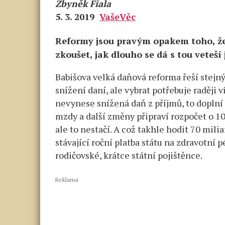
Zbyněk Fiala
5. 3. 2019
VašeVěc
Reformy jsou pravým opakem toho, ž
zkoušet, jak dlouho se dá s tou veteší 
Babišova velká daňová reforma řeší stejn
snížení daní, ale vybrat potřebuje raději v
nevynese snížená daň z příjmů, to doplní 
mzdy a další změny připraví rozpočet o 10
ale to nestačí. A což takhle hodit 70 mil
stávající roční platba státu na zdravotní
rodičovské, krátce státní pojištěnce.
Reklama