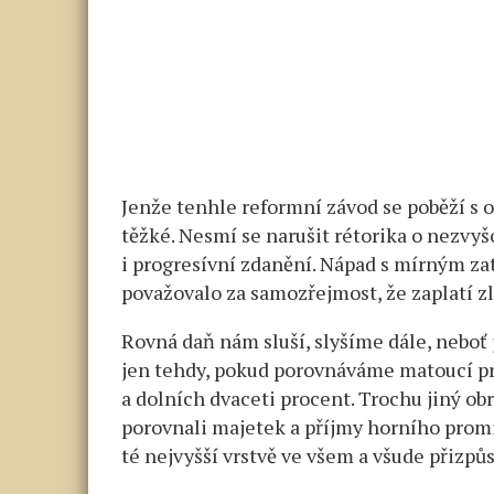
Jenže tenhle reformní závod se poběží s o
těžké. Nesmí se narušit rétorika o nezvyš
i progresívní zdanění. Nápad s mírným za
považovalo za samozřejmost, že zaplatí zl
Rovná daň nám sluší, slyšíme dále, neboť j
jen tehdy, pokud porovnáváme matoucí pr
a dolních dvaceti procent. Trochu jiný o
porovnali majetek a příjmy horního promi
té nejvyšší vrstvě ve všem a všude přizpů