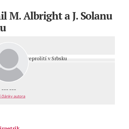
il M. Albright a J. Solanu
ku
--- ---
í články autora
irpetrik