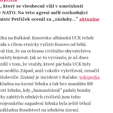
terý se všeobecně vžil v souvislosti
 NATO. Na této agresi měli rozhodující
inistr Petříček ocenil za „zásluhy…“
aktualne
álka na Balkáně. Kosovsko-albánská UCK tehdy
du s cílem etnicky vyčisti Kosovo od Srbů.
al tím, že na ochranu civilního obyvatelstva
risty bojovat. Jak se to vyvinulo, je už dnes
zdíl v tom, že vraždy, které páchala UCK byly
 nedělo. Západ, aniž cokoliv vyšetřoval, označil
iloševiče. Známý je incident v Račaku:
wikipedia
.
ákladna na území Srbska a tak bez mandátu RB
proti Srbsku, kdy „humanitárně“ padaly bomby
vky zabitých srbských civilistů jsou toho
ojenského napadení Srbska byla ještě téhož
 základna Bondsteel na srbském území.