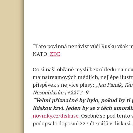
“Tato povinná nenávist vůči Rusku však m
NATO
ZDE
Co si naši občané myslí bez ohledu na ne
mainstreamových médiích, nejlépe ilustru
příspěvek s nejvíce plusy:
„Jan Panák, Tábo
Nesouhlasím | +227 / -9
“Velmi příznačné by bylo, pokud by ti 
lidskou krví. Jeden by se z těch amorá
novinky.cz/diskuse
Osobně se pod tento vý
podepsalo doposud 227 čtenářů v diskusi.