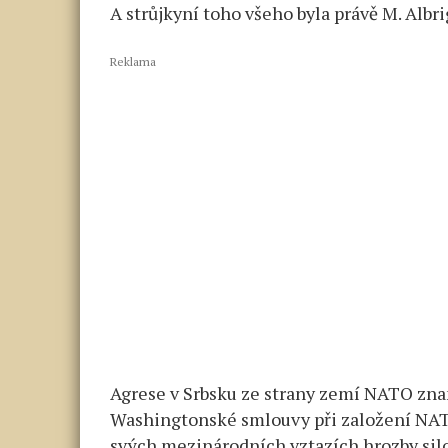
A strůjkyní toho všeho byla právě M. Albr
Reklama
Agrese v Srbsku ze strany zemí NATO zna
Washingtonské smlouvy při založení NATO
svých mezinárodních vztazích hrozby sil