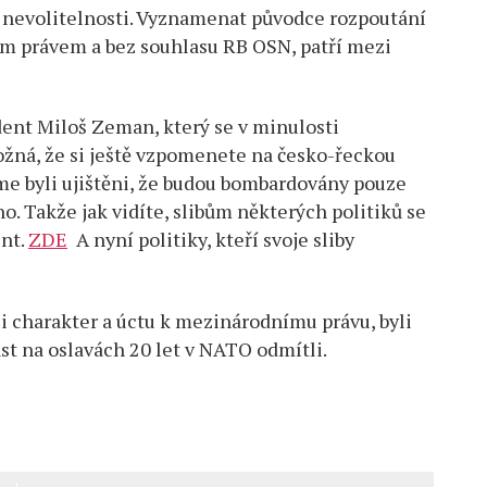
k nevolitelnosti. Vyznamenat původce rozpoutání
ím právem a bez souhlasu RB OSN, patří mezi
ident Miloš Zeman, který se v minulosti
ožná, že si ještě vzpomenete na česko-řeckou
sme byli ujištěni, že budou bombardovány pouze
no. Takže jak vidíte, slibům některých politiků se
ent.
ZDE
A nyní politiky, kteří svoje sliby
ali charakter a úctu k mezinárodnímu právu, byli
st na oslavách 20 let v NATO odmítli.