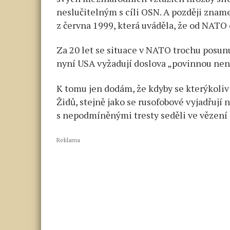
neslučitelným s cíli OSN. A později znam
z června 1999, která uváděla, že od NATO
Za 20 let se situace v NATO trochu posun
nyní USA vyžadují doslova „povinnou nená
K tomu jen dodám, že kdyby se kterýkoliv
Židů, stejně jako se rusofobové vyjadřují n
s nepodmíněnými tresty seděli ve vězení 
Reklama