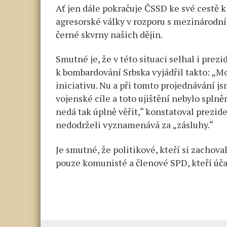
Ať jen dále pokračuje ČSSD ke své cestě 
agresorské války v rozporu s mezinárodn
černé skvrny našich dějin.
Smutné je, že v této situaci selhal i prez
k bombardování Srbska vyjádřil takto: „M
iniciativu. Nu a při tomto projednávání j
vojenské cíle a toto ujištění nebylo splně
nedá tak úplně věřit,“ konstatoval prezid
nedodrželi vyznamenává za „zásluhy.“
Je smutné, že politikové, kteří si zachov
pouze komunisté a členové SPD, kteří úča