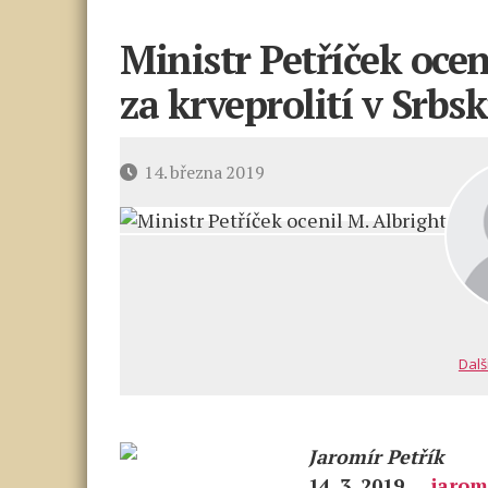
Ministr Petříček ocen
za krveprolití v Srbs
Datum
14. března 2019
příspěvku
Dalš
Jaromír Petřík
14. 3. 2019
jarom