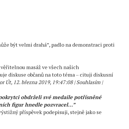
ůže být velmi drahá”, padlo na demonstraci proti
uvěřitelnou masáž ve všech našich
je diskuse občanů na toto téma – cituji diskusní
r Út, 12. března 2019, 19:47:08 | Souhlasím |
pokrytci obdrželi své medaile potřísněné
lních figur hnedle pozvracel…”
stižný příspěvek podepisuji, stejně jako se