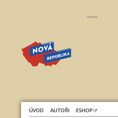
Reklama
Nová
republika
ÚVOD
AUTOŘI
ESHOP