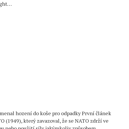
ight…
menal hození do koše pro odpadky První článek
 (1949), který zavazoval, že se NATO zdrží ve
ou nebo použití síly jakýmkoliv způsobem