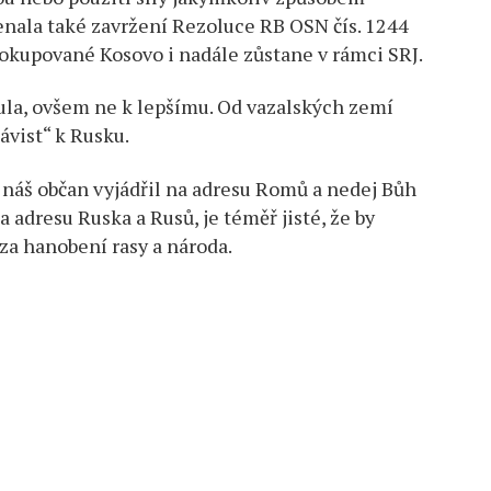
enala také zavržení Rezoluce RB OSN čís. 1244
 okupované Kosovo i nadále zůstane v rámci SRJ.
ula, ovšem ne k lepšímu. Od vazalských zemí
vist“ k Rusku.
 náš občan vyjádřil na adresu Romů a nedej Bůh
a adresu Ruska a Rusů, je téměř jisté, že by
za hanobení rasy a národa.