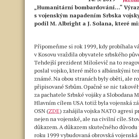
„Humanitární bombardování…“ Výraz, k
s vojenským napadením Srbska vojsky
podíl M. Albright a J. Solana, které m
Připomeňme si rok 1999, kdy probíhala v
v Kosovu vraždila obyvatele srbského půvo
Tehdejší prezident Miloševič na to reagov
poslal vojsko, které mělo s albánskými tero
známé. Na obou stranách byly oběti, ale ro
připisované Srbům. Opačně se nic takového
za pachatele Srbské vojáky a Slobodana M
Hlavním cílem USA totiž byla vojenská z
OSN (
ZDE
) zahájila vojska NATO agresi 
nejen na vojenské, ale na civilní cíle. Sto
důkazem. A důkazem skutečného důvodu v
roku 1999 vybudovaná obrovská vojenská